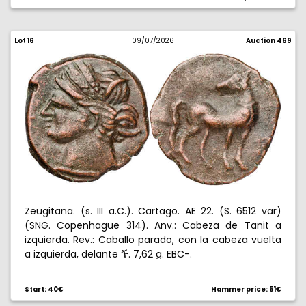
Lot 16
09/07/2026
Auction 469
Zeugitana. (s. III a.C.). Cartago. AE 22. (S. 6512 var)
(SNG. Copenhague 314). Anv.: Cabeza de Tanit a
izquierda. Rev.: Caballo parado, con la cabeza vuelta
a izquierda, delante
. 7,62 g. EBC-.
œ
Start: 40€
Hammer price: 51€