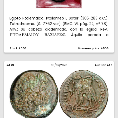
Egipto Ptolemaico. Ptolomeo I, Soter (305-283 a.C.).
Tetradracma. (S. 7762 var) (BMC. VI, pág. 22, nº 78).
Anv.: Su cabeza diademada, con la égida. Rev.:
. Águila parada a
RXPLEMAIPY
BAWILE[W
izquierda, sobre haz de rayos, delante P/
. Pequeñas
F
incisiones en anverso. Grafito en reverso. Con
Start: 400€
Hammer price: 400€
certificado de autenticidad. 14,09 g. EBC-.
Lot 29
09/07/2026
Auction 469