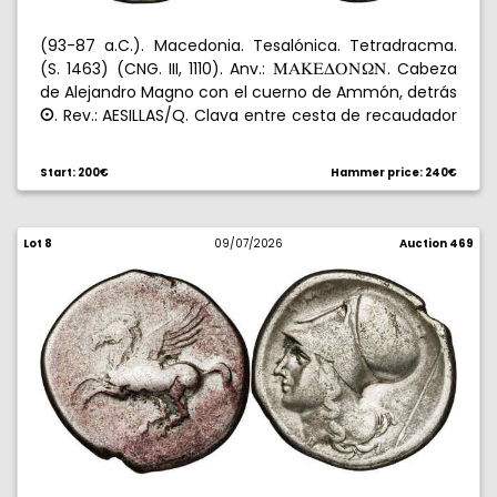
(93-87 a.C.). Macedonia. Tesalónica. Tetradracma.
(S. 1463) (CNG. III, 1110). Anv.:
. Cabeza
MAKEDPN[N
de Alejandro Magno con el cuerno de Ammón, detrás
. Rev.: AESILLAS/Q. Clava entre cesta de recaudador
B
y silla de cuestor, todo en láurea. Grafitos en reverso.
16,16 g. MBC+.
Start: 200€
Hammer price: 240€
Lot 8
09/07/2026
Auction 469