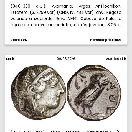
(340-330 a.C.). Akarnania. Argos Anfilochikon.
Estátera. (S. 2259 var) (CNG. IV, 784 var). Anv.: Pegaso
volando a izquierda. Rev.:
. Cabeza de Palas a
AMF
izquierda con yelmo corintio, detrás javalina. 8,06 g.
BC+.
Start: 50€
Hammer price: 115€
Lot 9
09/07/2026
Auction 469