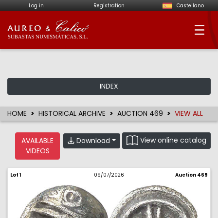
Log in
Registration
Castellano
Aureo & Calicó - Num
INDEX
HOME
HISTORICAL ARCHIVE
AUCTION 469
VIEW ALL
View online catalog
Download
AVAILABLE
VIDEOS
Lot 1
09/07/2026
Auction 469