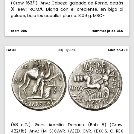
(Craw. 163/1). Anv.: Cabeza galeada de Roma, detrás
. Rev.: ROM
. Diana con el creciente, en biga al
C
3
galope, bajo los caballos pluma. 3,09 g. MBC-.
Start: 20€
Hammer price: 35€
Lot 33
09/07/2026
Auction 469
(58 a.C.). Gens Aemilia. Denario. (Bab. 8) (Craw.
422/1b). Anv.: (M. S)CAVR. (A)ED. CVR. (E)X S. C. REX