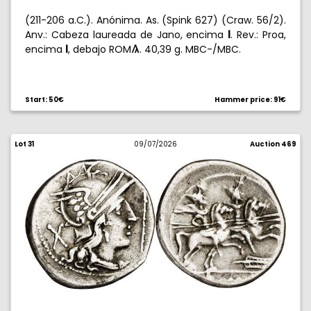
(211-206 a.C.). Anónima. As. (Spink 627) (Craw. 56/2).
Anv.: Cabeza laureada de Jano, encima
. Rev.: Proa,
%
encima
, debajo ROM
. 40,39 g. MBC-/MBC.
%
3
Start: 50€
Hammer price: 91€
Lot 31
09/07/2026
Auction 469