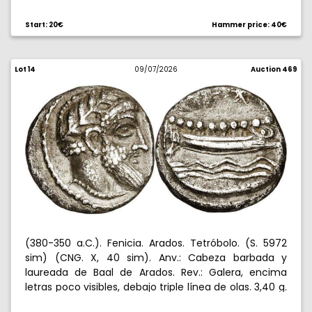
estrella, debajo
. Acuñada en tiempos de Augusto.
DM
6,37 g. MBC.
Start: 20€
Hammer price: 40€
Lot 14
09/07/2026
Auction 469
(380-350 a.C.). Fenicia. Arados. Tetróbolo. (S. 5972
sim) (CNG. X, 40 sim). Anv.: Cabeza barbada y
laureada de Baal de Arados. Rev.: Galera, encima
letras poco visibles, debajo triple línea de olas. 3,40 g.
MBC+.