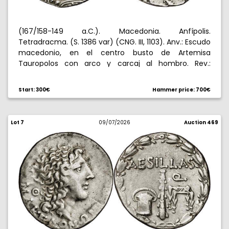
(167/158-149 a.C.). Macedonia. Anfípolis.
Tetradracma. (S. 1386 var) (CNG. III, 1103). Anv.: Escudo
macedonio, en el centro busto de Artemisa
Tauropolos con arco y carcaj al hombro. Rev.:
MAKE
ON
N/
P
TH
. Clava tumbada, encima
,
D
[
Q
[
W
Á
debajo
y
. 16,83 g. EBC.
Ê
È
Start: 300€
Hammer price: 700€
Lot 7
09/07/2026
Auction 469