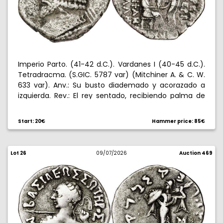
Imperio Parto. (41-42 d.C.). Vardanes I (40-45 d.C.).
Tetradracma. (S.GIC. 5787 var) (Mitchiner A. & C. W.
633 var). Anv.: Su busto diademado y acorazado a
izquierda. Rev.: El rey sentado, recibiendo palma de
Tyche, en pie ante él, en campo
, en exergo (...),
GNX
alrededor leyenda formalizada. 14,49 g. MBC-.
Start: 20€
Hammer price: 85€
Lot 26
09/07/2026
Auction 469