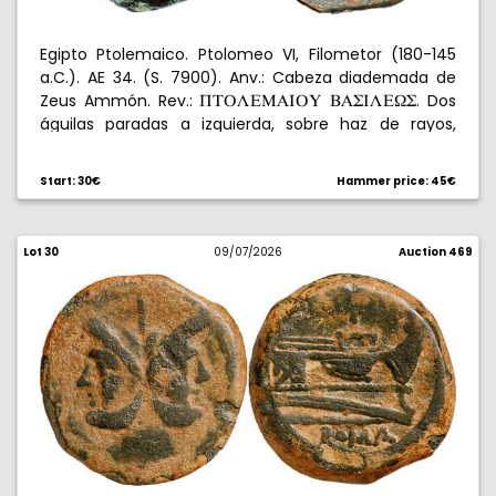
Egipto Ptolemaico. Ptolomeo VI, Filometor (180-145
a.C.). AE 34. (S. 7900). Anv.: Cabeza diademada de
Zeus Ammón. Rev.:
. Dos
QXPLEMAIPY
BAWILE[W
águilas paradas a izquierda, sobre haz de rayos,
delante doble cornucopia. 31,55 g. MBC-/MBC.
Start: 30€
Hammer price: 45€
Lot 30
09/07/2026
Auction 469