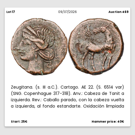
Lot 17
09/07/2026
Auction 469
Zeugitana. (s. III a.C.). Cartago. AE 22. (S. 6514 var)
(SNG. Copenhague 317-318). Anv.: Cabeza de Tanit a
izquierda. Rev.: Caballo parado, con la cabeza vuelta
a izquierda, al fondo estandarte. Oxidación limpiada
en reverso. 8,52 g. MBC+.
Start: 25€
Hammer price: 40€