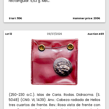
rectangular. 5,53 g. MBC.
Start: 110€
Hammer price: 200€
Lot 12
09/07/2026
Auction 469
(250-230 a.C.). Islas de Caria. Rodas. Didracma. (S.
5048) (CNG. VI, 1439). Anv.: Cabeza radiada de Helios
tres cuartos de frente. Rev.: Rosa vista de frente con