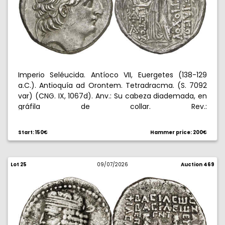
Imperio Seléucida. Antíoco VII, Euergetes (138-129
a.C.). Antioquía ad Orontem. Tetradracma. (S. 7092
var) (CNG. IX, 1067d). Anv.: Su cabeza diademada, en
gráfila de collar. Rev.:
/
/
. Palas en pie a
BAWILE[W
ANXIPCPY
EYEUGEXPY
izquierda, con Victoria, lanza y escudo, delante
/A,
?
Start: 150€
Hammer price: 200€
todo en láurea. 16,55 g. MBC+.
Ex Áureo & Calicó 07/03/2013, nº 2011.
Lot 25
09/07/2026
Auction 469