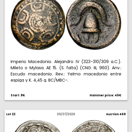
Imperio Macedonio. Alejandro IV (323-310/309 a.C.).
Mileto o Mylasa. AE 15. (S. falta) (CNG. III, 960). Anv.:
Escudo macedonio. Rev.: Yelmo macedonio entre
espiga y K. 4,45 g. BC/MBC-.
Start: 9€
Hammer price: 45€
Lot 22
09/07/2026
Auction 469