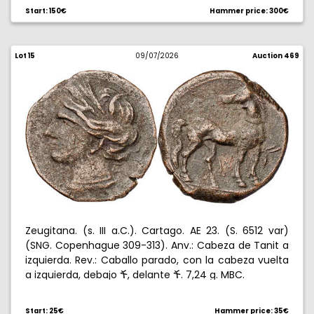
Start: 150€
Hammer price: 300€
Lot 15
09/07/2026
Auction 469
Zeugitana. (s. III a.C.). Cartago. AE 23. (S. 6512 var)
(SNG. Copenhague 309-313). Anv.: Cabeza de Tanit a
izquierda. Rev.: Caballo parado, con la cabeza vuelta
a izquierda, debajo
, delante
. 7,24 g. MBC.
œ
œ
Start: 25€
Hammer price: 35€