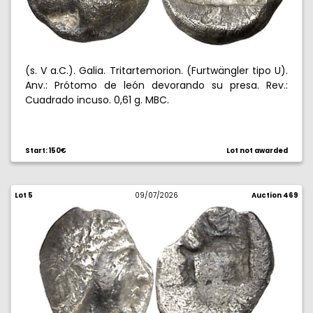
(s. V a.C.). Galia. Tritartemorion. (Furtwängler tipo U).
Anv.: Prótomo de león devorando su presa. Rev.:
Cuadrado incuso. 0,61 g. MBC.
Start: 150€
Lot not awarded
Lot 5
09/07/2026
Auction 469