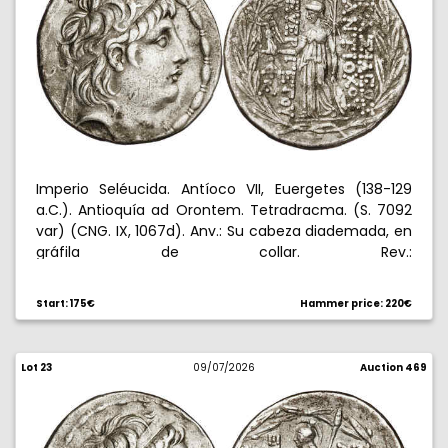
Imperio Seléucida. Antíoco VII, Euergetes (138-129
a.C.). Antioquía ad Orontem. Tetradracma. (S. 7092
var) (CNG. IX, 1067d). Anv.: Su cabeza diademada, en
gráfila de collar. Rev.:
/
X
/
. Palas en pie a
BAWILE[W
ANXIP
PY
EYEUGEXPY
izquierda, con Victoria, lanza y escudo, delante
/
,
?
A
Start: 175€
Hammer price: 220€
todo en láurea. 16,46 g. MBC+.
Lot 23
09/07/2026
Auction 469