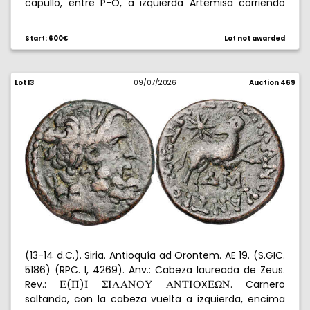
capullo, entre P-O, a izquierda Artemisa corriendo
con antorcha a izquierda, encima
.
AGHWIDAMPW
Con certificado de autenticidad. 6,72 g. EBC.
Start: 600€
Lot not awarded
Lot 13
09/07/2026
Auction 469
(13-14 d.C.). Siria. Antioquía ad Orontem. AE 19. (S.GIC.
5186) (RPC. I, 4269). Anv.: Cabeza laureada de Zeus.
Rev.:
(
)
X
. Carnero
E
Q
I
WILANPY
ANXIP
E[N
saltando, con la cabeza vuelta a izquierda, encima