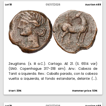
Lot 18
09/07/2026
Auction 469
Zeugitana. (s. III a.C.). Cartago. AE 21. (S. 6514 var)
(SNG. Copenhague 317-318 sim). Anv.: Cabeza de
Tanit a izquierda. Rev.: Caballo parado, con la cabeza
vuelta a izquierda, al fondo estandarte, delante (...).
8,11 g. MBC+.
Start: 30€
Hammer price: 50€
Lot 19
09/07/2026
Auction 469