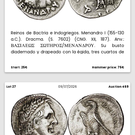
Reinos de Bactria e Indogriegos. Menandro I (155-130
a.C.). Dracma. (S. 7602) (CNG. XII, 187). Anv.:
/
. Su busto
BAWILE[W
W[XHUPW
MENANDõôY
diademado y drapeado con la égida, tres cuartos de
espaldas a izquierda, blandiendo lanza. Rev.: Palas
Promachos en pie a izquierda, blandiendo haz de
Start: 25€
Hammer price: 75€
rayos y escudo, detrás monograma, leyenda karosti
alrededor. 2,32 g. MBC.
Lot 27
09/07/2026
Auction 469