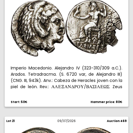
Imperio Macedonio. Alejandro IV (323-310/309 a.C.).
Arados. Tetradracma. (S. 6720 var, de Alejandro III)
(CNG. III, 943k). Anv.: Cabeza de Heracles joven con la
piel de león. Rev.:
/
. Zeus
ALE@ANDUPY
BAWILE[W
sentado a izquierda, sosteniendo águila y cetro,
delante caduceo, bajo el trono
. Acuñada bajo
P
Start: 50€
Hammer price: 80€
Laomedonte de Mytilene. Grietas y roturas por
doblez. 16,27 g. (MBC-).
Lot 21
09/07/2026
Auction 469