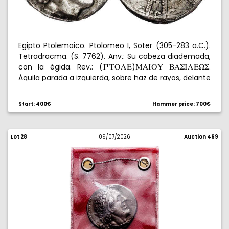
Egipto Ptolemaico. Ptolomeo I, Soter (305-283 a.C.).
Tetradracma. (S. 7762). Anv.: Su cabeza diademada,
con la égida. Rev.: (
)
.
RXPLE
MAIPY
BAWILE[W
Águila parada a izquierda, sobre haz de rayos, delante
/
. 13,89 g. EBC-.
U
ç
Start: 400€
Hammer price: 700€
Lot 28
09/07/2026
Auction 469