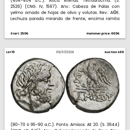
(454-404 a.C.). Ática. Atenas. Tetradracma. (S.
2526) (CNG. IV, 1597). Anv.: Cabeza de Palas con
yelmo ornado de hojas de olivo y volutas. Rev.: A
E.
B
Lechuza parada mirando de frente, encima ramita
de olivo y creciente, todo en cuadrado incuso. 17,30
g. EBC-.
Start: 250€
Hammer price: 650€
Lot 10
09/07/2026
Auction 469
(80-70 ó 95-90 a.C.). Ponto. Amisos. AE 20. (S. 3644)