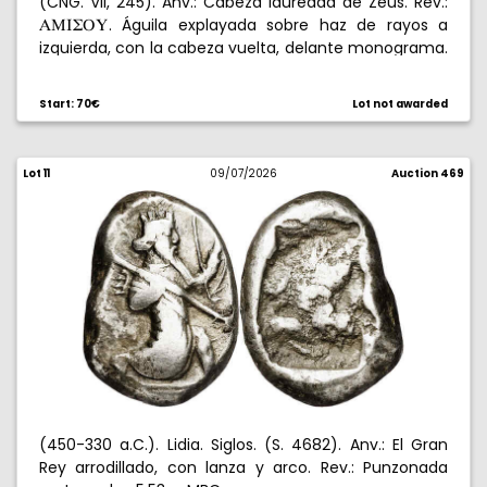
(CNG. VII, 245). Anv.: Cabeza laureada de Zeus. Rev.:
. Águila explayada sobre haz de rayos a
AMIWPY
izquierda, con la cabeza vuelta, delante monograma.
Acuñada bajo Mithradates VI. 8,31 g. EBC-.
Start: 70€
Lot not awarded
Lot 11
09/07/2026
Auction 469
(450-330 a.C.). Lidia. Siglos. (S. 4682). Anv.: El Gran
Rey arrodillado, con lanza y arco. Rev.: Punzonada