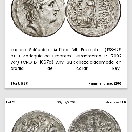
Imperio Seléucida. Antíoco VII, Euergetes (138-129
a.C.). Antioquía ad Orontem. Tetradracma. (S. 7092
var) (CNG. IX, 1067d). Anv.: Su cabeza diademada, en
gráfila de collar. Rev.:
/
X
V/
V
V. Palas en pie a
BAWILE[W
ANXIP
P
E
EUGEXP
izquierda, con Victoria, lanza y escudo, delante
/
,
?
A
Start: 175€
Hammer price: 220€
todo en láurea. 16,65 g. MBC+.
Lot 24
09/07/2026
Auction 469