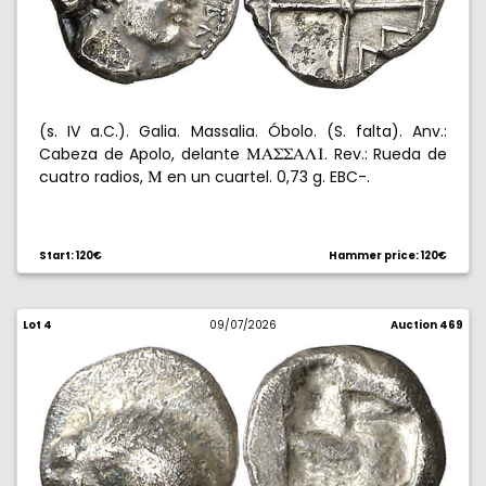
(s. IV a.C.). Galia. Massalia. Óbolo. (S. falta). Anv.:
Cabeza de Apolo, delante
. Rev.: Rueda de
MAWWALI
cuatro radios,
en un cuartel. 0,73 g. EBC-.
M
Start: 120€
Hammer price: 120€
Lot 4
09/07/2026
Auction 469