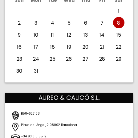
Sun
Mon
Tue
Wed
Thu
Fri
Sat
1
2
3
4
5
6
7
8
9
10
11
12
13
14
15
16
17
18
19
20
21
22
23
24
25
26
27
28
29
30
31
AUREO & CALICÓ S.L.
B58-623158
Plaza del Ángel, 2
08002
Barcelona
Barcelona
España
+34 93 310 55 12