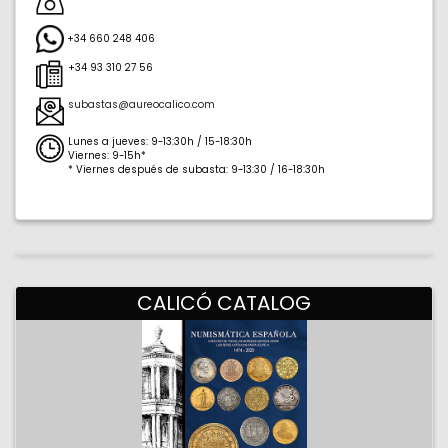
+34 660 248 406
+34 93 310 27 56
subastas@aureocalico.com
Lunes a jueves: 9-13:30h / 15-18:30h
Viernes: 9-15h*
* Viernes después de subasta: 9-13:30 / 16-18:30h
41.384
2.178
CALICÓ CATALOG