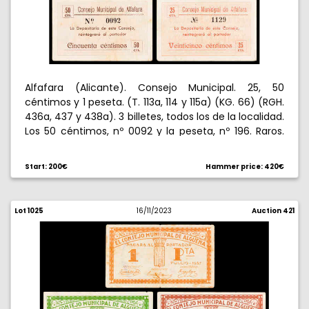
Alfafara (Alicante). Consejo Municipal. 25, 50
céntimos y 1 peseta. (T. 113a, 114 y 115a) (KG. 66) (RGH.
436a, 437 y 438a). 3 billetes, todos los de la localidad.
Los 50 céntimos, nº 0092 y la peseta, nº 196. Raros.
MBC-/MBC+.
Start: 200€
Hammer price: 420€
Lot 1025
16/11/2023
Auction 421