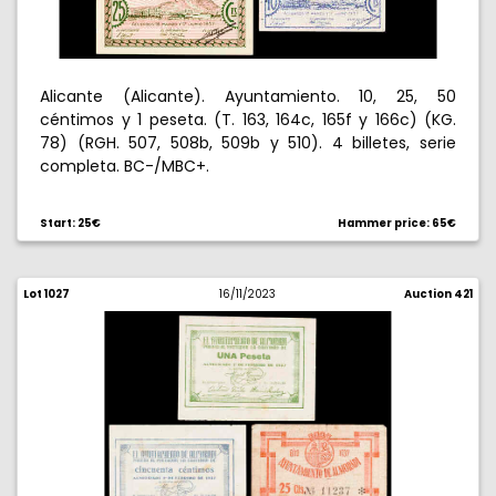
Alicante (Alicante). Ayuntamiento. 10, 25, 50
céntimos y 1 peseta. (T. 163, 164c, 165f y 166c) (KG.
78) (RGH. 507, 508b, 509b y 510). 4 billetes, serie
completa. BC-/MBC+.
Start: 25€
Hammer price: 65€
Lot 1027
16/11/2023
Auction 421