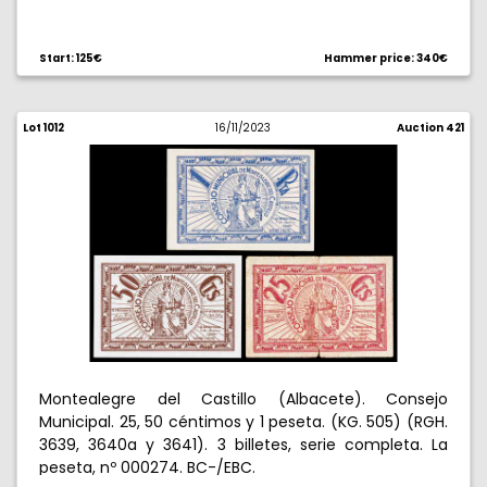
Start: 125€
Hammer price: 340€
Lot 1012
16/11/2023
Auction 421
Montealegre del Castillo (Albacete). Consejo
Municipal. 25, 50 céntimos y 1 peseta. (KG. 505) (RGH.
3639, 3640a y 3641). 3 billetes, serie completa. La
peseta, nº 000274. BC-/EBC.