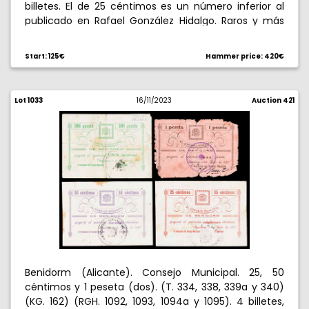
billetes. El de 25 céntimos es un número inferior al
publicado en Rafael González Hidalgo. Raros y más
así. S/C-.
Start: 125€
Hammer price: 420€
Lot 1033
16/11/2023
Auction 421
Benidorm (Alicante). Consejo Municipal. 25, 50
céntimos y 1 peseta (dos). (T. 334, 338, 339a y 340)
(KG. 162) (RGH. 1092, 1093, 1094a y 1095). 4 billetes,