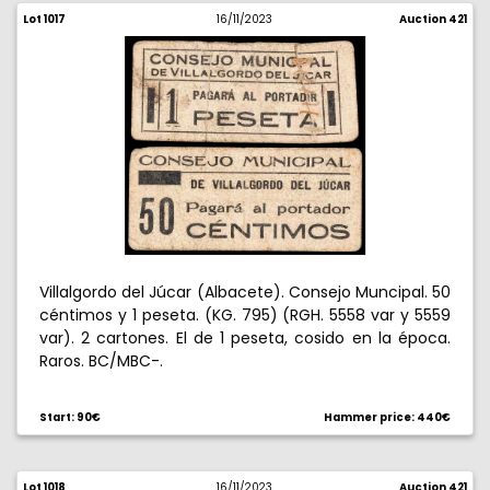
Lot 1017
16/11/2023
Auction 421
Villalgordo del Júcar (Albacete). Consejo Muncipal. 50
céntimos y 1 peseta. (KG. 795) (RGH. 5558 var y 5559
var). 2 cartones. El de 1 peseta, cosido en la época.
Raros. BC/MBC-.
Start: 90€
Hammer price: 440€
Lot 1018
16/11/2023
Auction 421