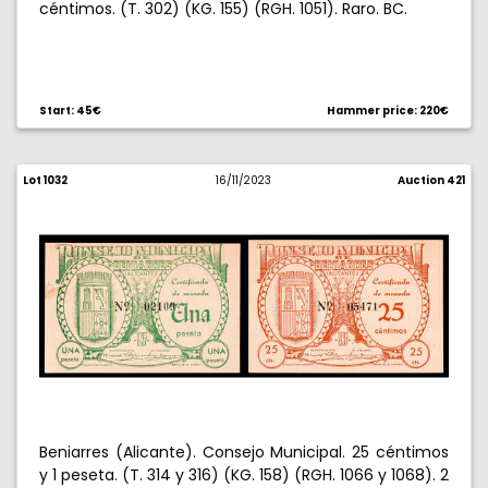
céntimos. (T. 302) (KG. 155) (RGH. 1051). Raro. BC.
Start: 45€
Hammer price: 220€
Lot 1032
16/11/2023
Auction 421
Beniarres (Alicante). Consejo Municipal. 25 céntimos
y 1 peseta. (T. 314 y 316) (KG. 158) (RGH. 1066 y 1068). 2