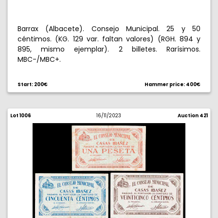
Barrax (Albacete). Consejo Municipal. 25 y 50
céntimos. (KG. 129 var. faltan valores) (RGH. 894 y
895, mismo ejemplar). 2 billetes. Rarísimos.
MBC-/MBC+.
Start: 200€
Hammer price: 400€
Lot 1006
16/11/2023
Auction 421