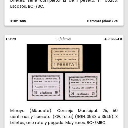
billetes, serie completa. El de 1 peseta, nº 00253.
Escasos. BC-/BC.
Start: 60€
Hammer price: 60€
Lot 1011
16/11/2023
Auction 421
Minaya (Albacete). Consejo Municipal. 25, 50
céntimos y 1 peseta. (KG. falta) (RGH. 3543 a 3545). 3
billetes, uno roto y pegado. Muy raros. BC-/MBC.