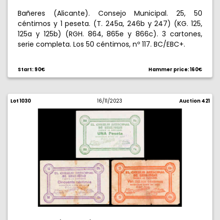
Bañeres (Alicante). Consejo Municipal. 25, 50
céntimos y 1 peseta. (T. 245a, 246b y 247) (KG. 125,
125a y 125b) (RGH. 864, 865e y 866c). 3 cartones,
serie completa. Los 50 céntimos, nº 117. BC/EBC+.
Start: 90€
Hammer price: 160€
Lot 1030
16/11/2023
Auction 421