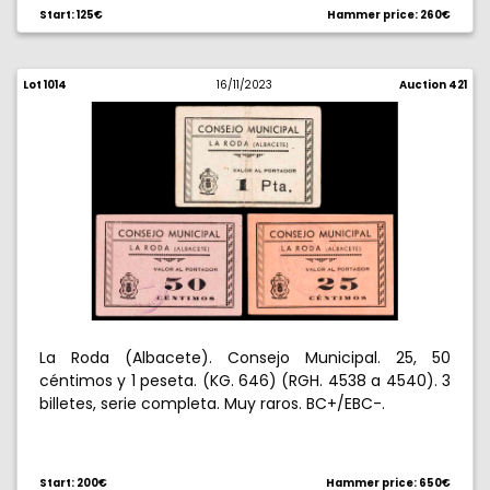
Start: 125€
Hammer price: 260€
Lot 1014
16/11/2023
Auction 421
La Roda (Albacete). Consejo Municipal. 25, 50
céntimos y 1 peseta. (KG. 646) (RGH. 4538 a 4540). 3
billetes, serie completa. Muy raros. BC+/EBC-.
Start: 200€
Hammer price: 650€