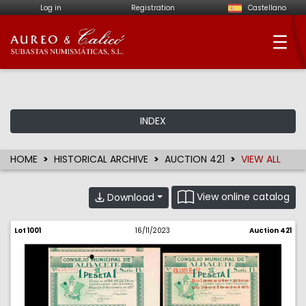
Log in
Registration
Castellano
Aureo & Calicó - Num
INDEX
HOME
HISTORICAL ARCHIVE
AUCTION 421
VIEW ALL
View online catalog
Download
Lot 1001
16/11/2023
Auction 421