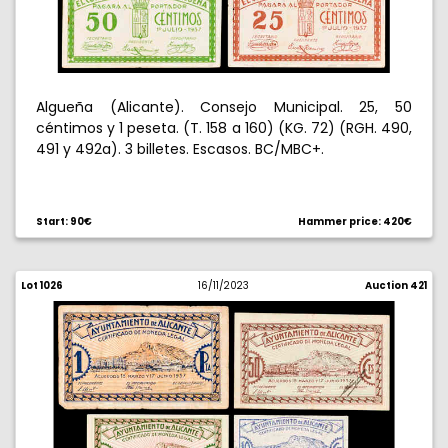
Algueña (Alicante). Consejo Municipal. 25, 50
céntimos y 1 peseta. (T. 158 a 160) (KG. 72) (RGH. 490,
491 y 492a). 3 billetes. Escasos. BC/MBC+.
Start: 90€
Hammer price: 420€
Lot 1026
16/11/2023
Auction 421