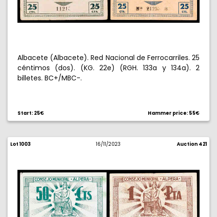
Albacete (Albacete). Red Nacional de Ferrocarriles. 25
céntimos (dos). (KG. 22e) (RGH. 133a y 134a). 2
billetes. BC+/MBC-.
Start: 25€
Hammer price: 55€
Lot 1003
16/11/2023
Auction 421