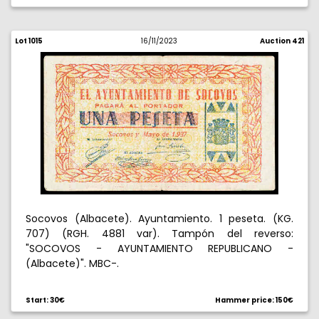
Lot 1015
16/11/2023
Auction 421
Socovos (Albacete). Ayuntamiento. 1 peseta. (KG.
707) (RGH. 4881 var). Tampón del reverso:
"SOCOVOS - AYUNTAMIENTO REPUBLICANO -
(Albacete)". MBC-.
Start: 30€
Hammer price: 150€