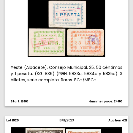
Yeste (Albacete). Consejo Municipal. 25, 50 céntimos
y 1 peseta. (KG. 836) (RGH. 5833a, 5834c y 5835c). 3
billetes, serie completa. Raros. BC+/MBC+.
Start: 150€
Hammer price: 240€
Lot 1020
16/11/2023
Auction 421