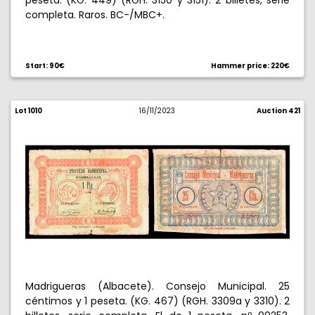
peseta. (KG. 449) (RGH. 3150 y 3151). 2 billetes, serie
completa. Raros. BC-/MBC+.
Start: 90€
Hammer price: 220€
Lot 1010
16/11/2023
Auction 421
Madrigueras (Albacete). Consejo Municipal. 25
céntimos y 1 peseta. (KG. 467) (RGH. 3309a y 3310). 2