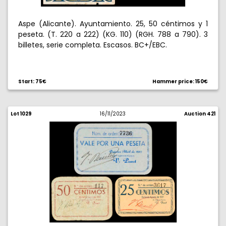
Aspe (Alicante). Ayuntamiento. 25, 50 céntimos y 1
peseta. (T. 220 a 222) (KG. 110) (RGH. 788 a 790). 3
billetes, serie completa. Escasos. BC+/EBC.
Start: 75€
Hammer price: 150€
Lot 1029
16/11/2023
Auction 421