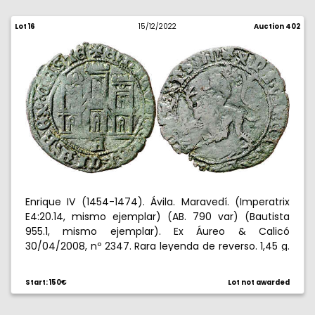
Lot 16
15/12/2022
Auction 402
Enrique IV (1454-1474). Ávila. Maravedí. (Imperatrix
E4:20.14, mismo ejemplar) (AB. 790 var) (Bautista
955.1, mismo ejemplar). Ex Áureo & Calicó
30/04/2008, nº 2347. Rara leyenda de reverso. 1,45 g.
BC+/MBC-.
Start: 150€
Lot not awarded