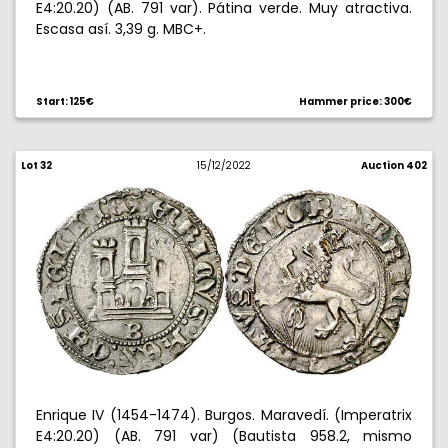
E4:20.20) (AB. 791 var). Pátina verde. Muy atractiva.
Escasa así. 3,39 g. MBC+.
Start: 125€
Hammer price: 300€
Lot 32
15/12/2022
Auction 402
Enrique IV (1454-1474). Burgos. Maravedí. (Imperatrix
E4:20.20) (AB. 791 var) (Bautista 958.2, mismo