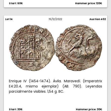
Start: 60€
Hammer price: 120€
Lot 14
15/12/2022
Auction 402
Enrique IV (1454-1474). Ávila. Maravedí. (Imperatrix
E4:20.4, mismo ejemplar) (AB. 790). Leyendas
parcialmente visibles. 1,54 g. BC.
Start: 30€
Hammer price: 30€