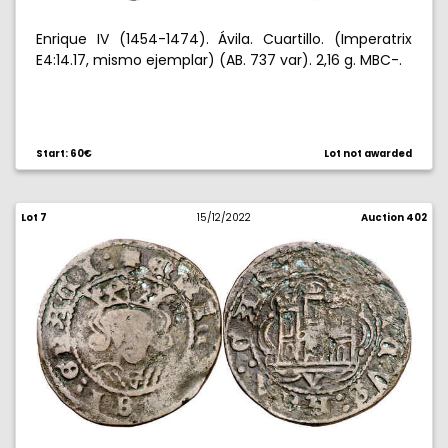
Enrique IV (1454-1474). Ávila. Cuartillo. (Imperatrix
E4:14.17, mismo ejemplar) (AB. 737 var). 2,16 g. MBC-.
Start: 60€
Lot not awarded
Lot 7
15/12/2022
Auction 402