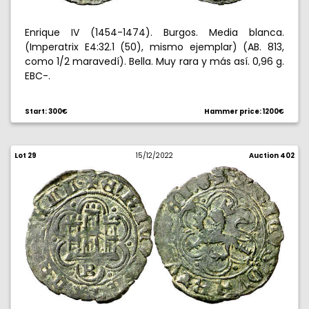
Enrique IV (1454-1474). Burgos. Media blanca.
(Imperatrix E4:32.1 (50), mismo ejemplar) (AB. 813,
como 1/2 maravedí). Bella. Muy rara y más así. 0,96 g.
EBC-.
Start: 300€
Hammer price: 1200€
Lot 29
15/12/2022
Auction 402