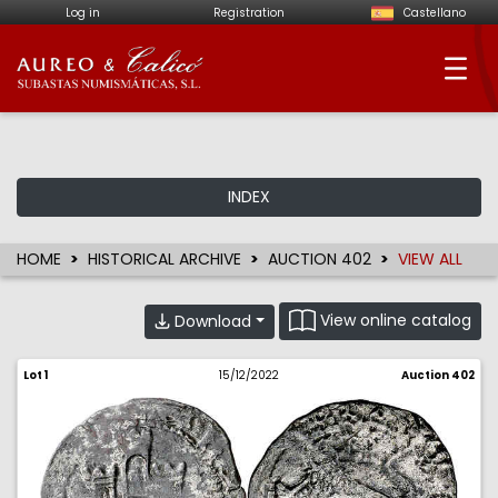
Log in
Registration
Castellano
Aureo & Calicó - Num
INDEX
HOME
HISTORICAL ARCHIVE
AUCTION 402
VIEW ALL
View online catalog
Download
Lot 1
15/12/2022
Auction 402