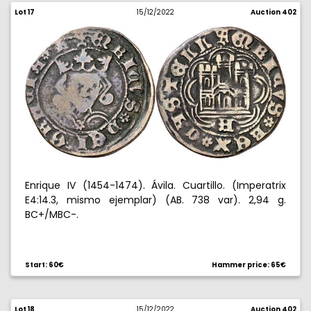
Lot 17
15/12/2022
Auction 402
Enrique IV (1454-1474). Ávila. Cuartillo. (Imperatrix
E4:14.3, mismo ejemplar) (AB. 738 var). 2,94 g.
BC+/MBC-.
Start: 60€
Hammer price: 65€
Lot 18
15/12/2022
Auction 402