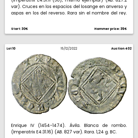
(Imperatrix E4:31.11 (50), mismo ejemplar) (AB. 827.2
var). Cruces en los espacios del losange en anverso y
aspas en los del reverso. Rara sin el nombre del rey.
1,06 g. MBC-/BC+.
Start: 30€
Hammer price: 35€
Lot 10
15/12/2022
Auction 402
Enrique IV (1454-1474). Ávila. Blanca de rombo.
(Imperatrix E4:31.16) (AB. 827 var). Rara. 1,24 g. BC.