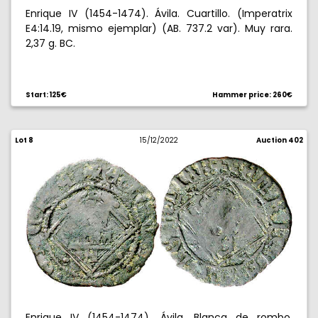
Enrique IV (1454-1474). Ávila. Cuartillo. (Imperatrix
E4:14.19, mismo ejemplar) (AB. 737.2 var). Muy rara.
2,37 g. BC.
Start: 125€
Hammer price: 260€
Lot 8
15/12/2022
Auction 402
Enrique IV (1454-1474). Ávila. Blanca de rombo.