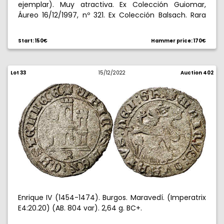
ejemplar). Muy atractiva. Ex Colección Guiomar,
Áureo 16/12/1997, nº 321. Ex Colección Balsach. Rara
así. 3 g. MBC+.
Start: 150€
Hammer price: 170€
Lot 33
15/12/2022
Auction 402
Enrique IV (1454-1474). Burgos. Maravedí. (Imperatrix
E4:20.20) (AB. 804 var). 2,64 g. BC+.