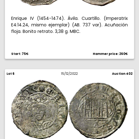
Enrique IV (1454-1474). Ávila. Cuartillo. (Imperatrix
E4:14.24, mismo ejemplar) (AB. 737 var). Acuñación
floja. Bonito retrato. 3,38 g. MBC.
Start: 75€
Hammer price: 260€
Lot 6
15/12/2022
Auction 402