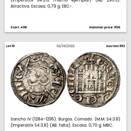
(Imperatrix S4:3.6, mismo ejemplar) (AB. 296.3).
Atractiva. Escasa. 0,79 g. EBC-.
Start: 40€
Hammer price: 95€
Lot 10
02/06/2022
Auction 392
Sancho IV (1284-1295). Burgos. Cornado. (M.M. S4:3.8)
(Imperatrix S4:3.8) (AB. falta). Escasa. 0,70 g. MBC.