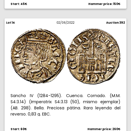
Start: 45€
Hammer price: 150€
Lot 14
02/06/2022
Auction 392
Sancho IV (1284-1295). Cuenca. Cornado. (M.M.
S4:3.14) (Imperatrix S4:3.13 (50), mismo ejemplar)
(AB. 298). Bella. Preciosa pátina. Rara leyenda del
reverso. 0,83 g. EBC.
Start: 60€
Hammer price: 260€