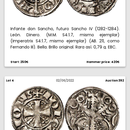
Infante don Sancho, futuro Sancho IV (1282-1284).
León. Dinero. (M.M. S4:1.7, mismo ejemplar)
(Imperatrix S4:1.7, mismo ejemplar) (AB. 211, como
Fernando III). Bella. Brillo original. Rara así. 0,79 g. EBC.
Start: 250€
Hammer price: 420€
Lot 4
02/06/2022
Auction 392