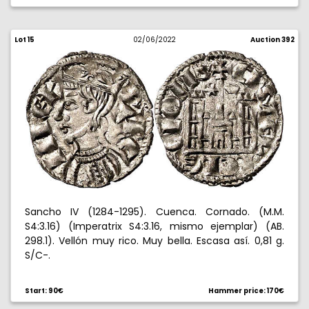
Lot 15
02/06/2022
Auction 392
Sancho IV (1284-1295). Cuenca. Cornado. (M.M.
S4:3.16) (Imperatrix S4:3.16, mismo ejemplar) (AB.
298.1). Vellón muy rico. Muy bella. Escasa así. 0,81 g.
S/C-.
Start: 90€
Hammer price: 170€