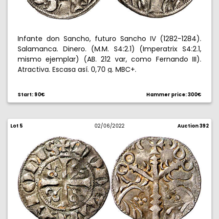
Infante don Sancho, futuro Sancho IV (1282-1284).
Salamanca. Dinero. (M.M. S4:2.1) (Imperatrix S4:2.1,
mismo ejemplar) (AB. 212 var, como Fernando III).
Atractiva. Escasa así. 0,70 g. MBC+.
Start: 90€
Hammer price: 300€
Lot 5
02/06/2022
Auction 392