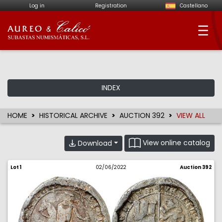
Log in
Registration
Castellano
Aureo & Calicó - Num
INDEX
HOME
HISTORICAL ARCHIVE
AUCTION 392
VIEW ALL
View online catalog
Download
Lot 1
02/06/2022
Auction 392