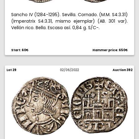
Sancho IV (1284-1295). Sevilla. Cornado. (M.M. S4:3.31)
(Imperatrix S4:3.31, mismo ejemplar) (AB. 301 var).
Vellón rico. Bella. Escasa así. 0,84 g. S/C-.
Start: 60€
Hammer price: 650€
Lot 29
02/06/2022
Auction 392