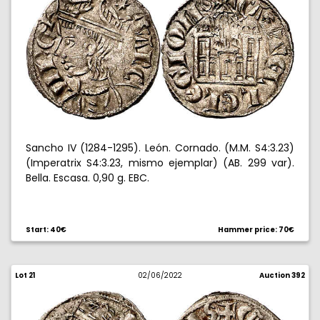
Sancho IV (1284-1295). León. Cornado. (M.M. S4:3.23)
(Imperatrix S4:3.23, mismo ejemplar) (AB. 299 var).
Bella. Escasa. 0,90 g. EBC.
Start: 40€
Hammer price: 70€
Lot 21
02/06/2022
Auction 392