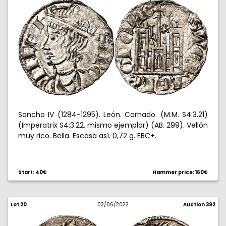
Sancho IV (1284-1295). León. Cornado. (M.M. S4:3.21)
(Imperatrix S4:3.22, mismo ejemplar) (AB. 299). Vellón
muy rico. Bella. Escasa así. 0,72 g. EBC+.
Start: 40€
Hammer price: 160€
Lot 20
02/06/2022
Auction 392