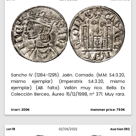
Sancho IV (1284-1295). Jaén. Cornado. (M.M. S4:3.20,
mismo ejemplar) (Imperatrix S4:3.20, mismo
ejemplar) (AB. falta). Vellón muy rico. Bella. Ex
Colección Berceo, Áureo 15/12/1998, nº 371. Muy rara.
0,72 g. EBC.
Start: 200€
Hammer price: 750€
Lot 19
02/06/2022
Auction 392