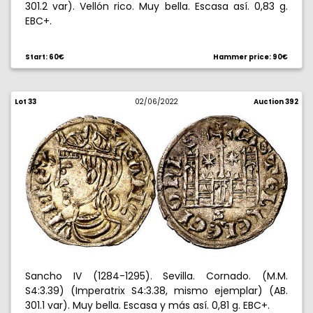
301.2 var). Vellón rico. Muy bella. Escasa así. 0,83 g.
EBC+.
Start: 60€
Hammer price: 90€
Lot 33
02/06/2022
Auction 392
Sancho IV (1284-1295). Sevilla. Cornado. (M.M.
S4:3.39) (Imperatrix S4:3.38, mismo ejemplar) (AB.
301.1 var). Muy bella. Escasa y más así. 0,81 g. EBC+.