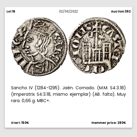
Lot 16
02/06/2022
Auction 392
Sancho IV (1284-1295). Jaén. Cornado. (M.M. S4:3.18)
(Imperatrix S4:3.18, mismo ejemplar) (AB. falta). Muy
rara. 0,66 g. MBC+.
Start: 150€
Hammer price: 280€