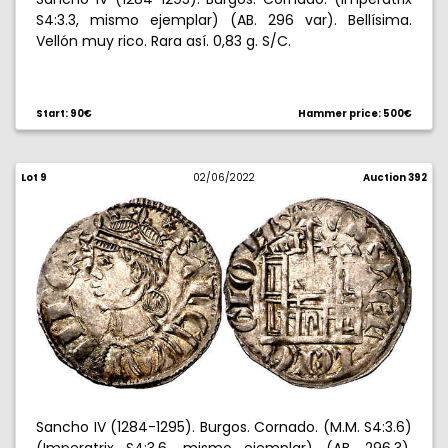
S4:3.3, mismo ejemplar) (AB. 296 var). Bellísima.
Vellón muy rico. Rara así. 0,83 g. S/C.
Start: 90€
Hammer price: 500€
Lot 9
02/06/2022
Auction 392
Sancho IV (1284-1295). Burgos. Cornado. (M.M. S4:3.6)