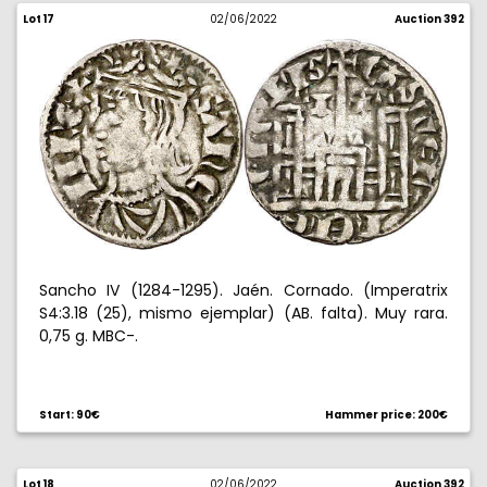
Lot 17
02/06/2022
Auction 392
Sancho IV (1284-1295). Jaén. Cornado. (Imperatrix
S4:3.18 (25), mismo ejemplar) (AB. falta). Muy rara.
0,75 g. MBC-.
Start: 90€
Hammer price: 200€
Lot 18
02/06/2022
Auction 392