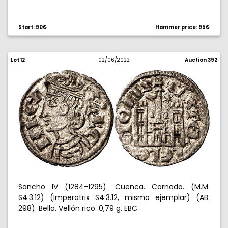
Start: 90€
Hammer price: 95€
Lot 12
02/06/2022
Auction 392
Sancho IV (1284-1295). Cuenca. Cornado. (M.M.
S4:3.12) (Imperatrix S4:3.12, mismo ejemplar) (AB.
298). Bella. Vellón rico. 0,79 g. EBC.