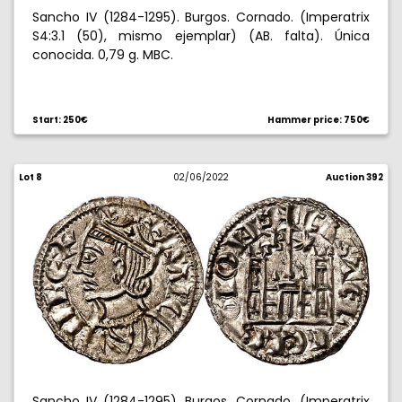
Sancho IV (1284-1295). Burgos. Cornado. (Imperatrix
S4:3.1 (50), mismo ejemplar) (AB. falta). Única
conocida. 0,79 g. MBC.
Start: 250€
Hammer price: 750€
Lot 8
02/06/2022
Auction 392
Sancho IV (1284-1295). Burgos. Cornado. (Imperatrix