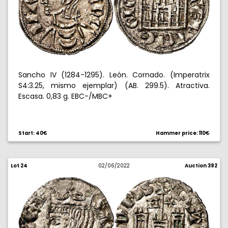
Sancho IV (1284-1295). León. Cornado. (Imperatrix
S4:3.25, mismo ejemplar) (AB. 299.5). Atractiva.
Escasa. 0,83 g. EBC-/MBC+
Start: 40€
Hammer price: 110€
Lot 24
02/06/2022
Auction 392