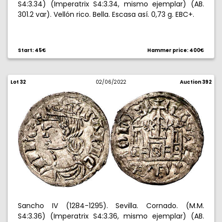
S4:3.34) (Imperatrix S4:3.34, mismo ejemplar) (AB.
301.2 var). Vellón rico. Bella. Escasa así. 0,73 g. EBC+.
Start: 45€
Hammer price: 400€
Lot 32
02/06/2022
Auction 392
Sancho IV (1284-1295). Sevilla. Cornado. (M.M.
S4:3.36) (Imperatrix S4:3.36, mismo ejemplar) (AB.