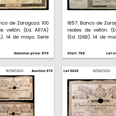
nt mark added". Ligera
ción. Ex Colección
s 08/11/2018, nº 1048.
nco de Zaragoza. 100
1857. Banco de Zara
. BC.
e vellón. (Ed. A117A)
reales de vellón. (E
A). 14 de mayo. Serie
(Ed. 126B). 14 de ma
 taladro central y
A. Sin taladros ni fi
Nº 02723. MBC.
matriz lateral izq
Hammer price: 97€
Start: 75€
Lot n
superior. EBC.
16/09/2021
Auction 373
Lot 3023
16/09/2021