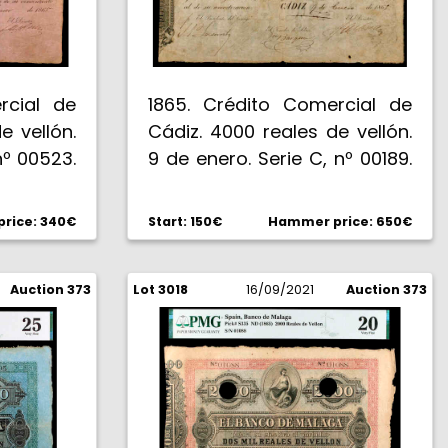
rcial de
1865. Crédito Comercial de
e vellón.
Cádiz. 4000 reales de vellón.
nº 00523.
9 de enero. Serie C, nº 00189.
 firmas
Fechado a mano. 3 firmas
equeños
manuscritas. 4 pequeños
rice: 340€
Start: 150€
Hammer price: 650€
ados por
taladros. Encapsulado por
25. Raro.
PMG como Choice Fine 15.
Auction 373
Lot 3018
Muy escaso. BC+.
16/09/2021
Auction 373