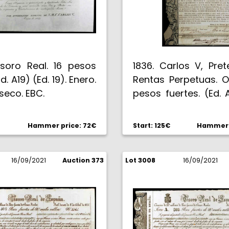
esoro Real. 16 pesos
1836. Carlos V, Pret
d. A19) (Ed. 19). Enero.
Rentas Perpetuas. O
 seco. EBC.
pesos fuertes. (Ed. 
20). 6 de febrero. 
en seco del Prete
Hammer price: 72€
Start: 125€
Hammer p
Certificado de ren
del 5% sobre un ca
16/09/2021
Auction 373
Lot 3008
940 pesos. EBC-.
16/09/2021