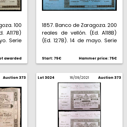
goza. 100
1857. Banco de Zaragoza. 200
d. A117B)
reales de vellón. (Ed. A118B)
yo. Serie
(Ed. 127B). 14 de mayo. Serie
rmas. Con
B. Sin taladro, ni firmas. Con
uierda y
matriz lateral izquierda y
ot awarded
Start: 75€
Hammer price: 75€
superior. EBC.
Auction 373
Lot 3024
16/09/2021
Auction 373