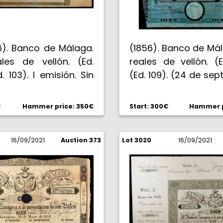
856). Banco de Málaga.
(1856). Banco de Má
les de vellón. (Ed.
reales de vellón. (
. 103). I emisión. Sin
(Ed. 109). (24 de sep
, ni firmas, ni
II emisión. 3 
ción. Con matrices
manuscritas en anv
€
Hammer price: 350€
Start: 300€
Hammer p
rales. Prueba
rúbricas en rev
oma en negro sobre
taladros. Encapsu
eige, sin marcas de
16/09/2021
Auction 373
Lot 3020
PMG como Very Fine 
16/09/2021
notación manuscrita
MBC.
June 1862-Private
dded". Se trata de
ebas de aprobación
isión, como indica la
n a lápiz "20th June