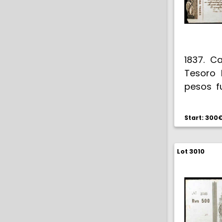
1837. Ca
Tesoro 
pesos fu
22). 5 d
B. Con
Start: 300
Pretendi
Lot 3010