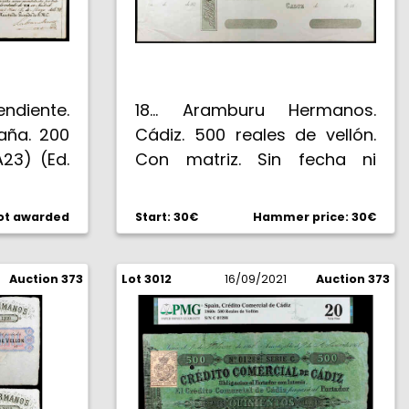
endiente.
18... Aramburu Hermanos.
aña. 200
Cádiz. 500 reales de vellón.
A23) (Ed.
Con matriz. Sin fecha ni
ta 15 de
firmas. EBC-.
e A. Con
ot awarded
Start: 30€
Hammer price: 30€
o del
Auction 373
Lot 3012
16/09/2021
Auction 373