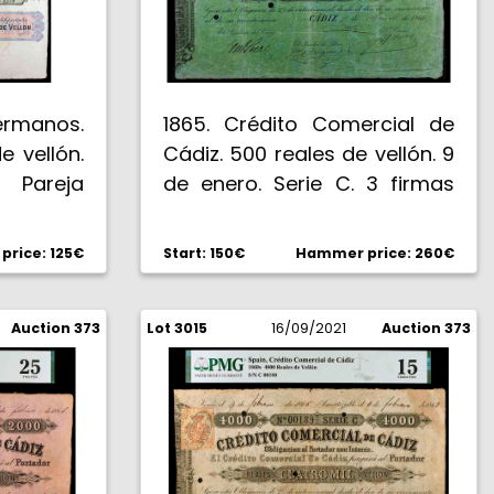
rmanos.
1865. Crédito Comercial de
e vellón.
Cádiz. 500 reales de vellón. 9
Pareja
de enero. Serie C. 3 firmas
210. EBC.
manuscritas. 4 pequeños
taladros. Fechado a mano.
rice: 125€
Start: 150€
Hammer price: 260€
Encapsulado por PMG como
Very Fine 20. Escaso. BC+.
Auction 373
Lot 3015
16/09/2021
Auction 373