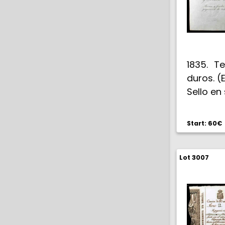
1835. T
duros. (E
Sello en
Start: 60€
Lot 3007