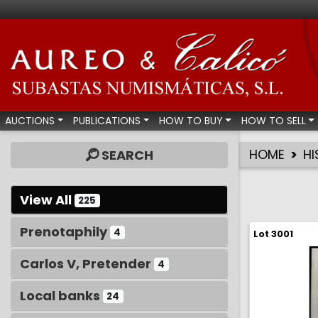
Aureo & Calicó - Num
AUCTIONS
PUBLICATIONS
HOW TO BUY
HOW TO SELL
HOME
HI
SEARCH
View All
225
Prenotaphily
4
Lot 3001
Carlos V, Pretender
4
Local banks
24