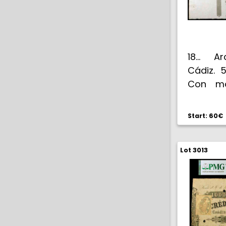
18... 
Cádiz. 5
Con ma
fecha ni
Start: 60€
Lot 3013