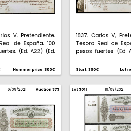
rlos V, Pretendiente.
1837. Carlos V, Pret
Real de España. 100
Tesoro Real de Esp
ertes. (Ed. A22) (Ed.
pesos fuertes. (Ed. 
e abril de 1838. Serie
23). Fecha manuscri
 sello en seco del
mayo de 1839. Seri
€
Hammer price: 300€
Start: 300€
Lot n
ente. EBC.
sello en sec
Pretendiente. EBC.
16/09/2021
Auction 373
Lot 3011
16/09/2021