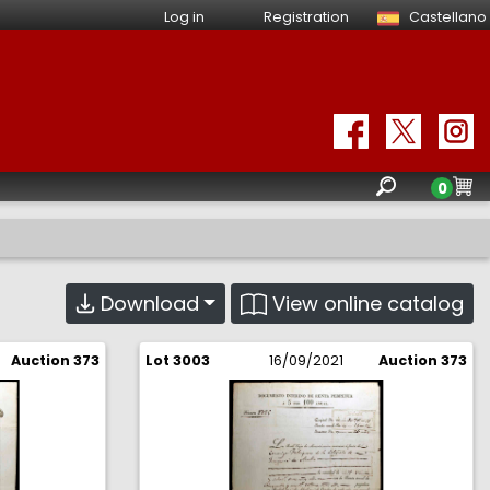
Log in
Registration
Castellano
0
View online catalog
Download
Auction 373
Lot 3003
16/09/2021
Auction 373