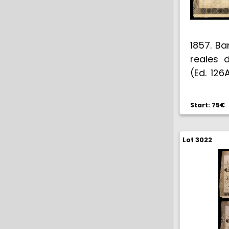
1862 Pri
repara
Cervante
1857. Ba
Rarísimo
reales d
(Ed. 126
A. Con
firmas. 
Start: 75€
Lot 3022