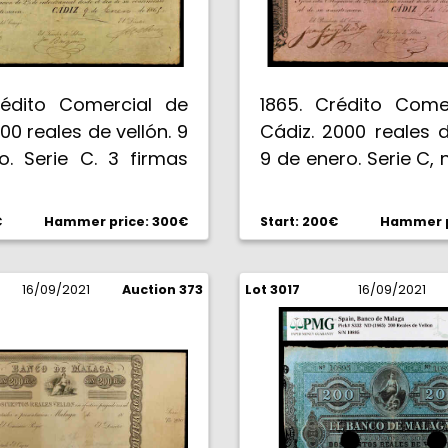
rédito Comercial de
1865. Crédito Come
000 reales de vellón. 9
Cádiz. 2000 reales d
o. Serie C. 3 firmas
9 de enero. Serie C, 
ritas. 4 pequeños
Fechado a mano. 3
s. Fechado a mano.
manuscritas. 4 p
€
Hammer price: 300€
Start: 200€
Hammer p
ulado por PMG como
taladros. Encapsul
e 25. Escaso. MBC-.
PMG como Very Fine 
16/09/2021
Auction 373
Lot 3017
MBC.
16/09/2021