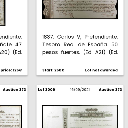
Fernando VII. Raro. MBC.
endiente.
1837. Carlos V, Pretendiente.
ñate. 47
Tesoro Real de España. 50
A20) (Ed.
pesos fuertes. (Ed. A21) (Ed.
Con sello
21). Fecha manuscrita 1 de
ndiente.
mayo. Serie C. Con sello en
rice: 125€
Start: 250€
Lot not awarded
ta anual
seco del Pretendiente.
pital de
Encapsulado por PCGS
Auction 373
Lot 3009
como Very Choice New 64.
16/09/2021
Auction 373
S/C-.