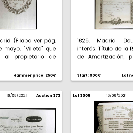
drid. (Filabo ver pág.
1825. Madrid. De
e mayo. "Villete" que
interés. Título de la 
a al propietario de
de Amortización, p
ión del Préstamo de
de 1598 y 1 marav
r el valor de 2500
sello en seco de Fern
€
Hammer price: 250€
Start: 900€
Lot n
e vellón y le permite
Raro. MBC.
y cobrar los "Lotes y
italicias que puedan
16/09/2021
Auction 373
Lot 3005
16/09/2021
 en los sorteos...".