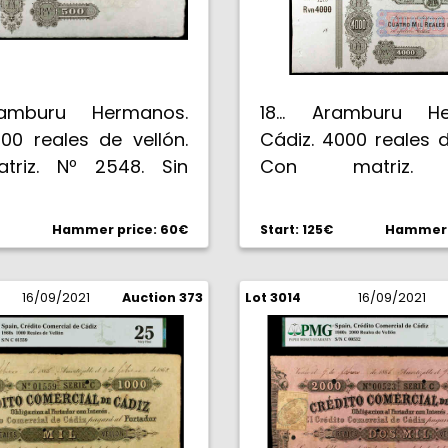
Aramburu Hermanos.
18... Aramburu He
00 reales de vellón.
Cádiz. 4000 reales d
triz. Nº 2548. Sin
Con matriz. 
 firmas. EBC.
correlativa, nº 1209/1
Hammer price: 60€
Start: 125€
Hammer p
16/09/2021
Auction 373
Lot 3014
16/09/2021