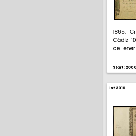
1865. C
Cádiz. 1
de ener
manusc
taladro
Start: 200
Encaps
Very Fin
Lot 3016