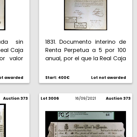
uda sin
1831. Documento interino de
Real Caja
Renta Perpetua a 5 por 100
or valor
anual, por el que la Real Caja
edí. Con
de Amortización reconoce a
ando VII.
favor de D. Canónigo
ot awarded
Start: 400€
Lot not awarded
Fabriquero de la Colegiata
de Junquera de Ambia la
Auction 373
Lot 3006
cantidad de 1028 reales de
16/09/2021
Auction 373
vellón. Firmas manuscritas
del Director, Contador y
Tenedor del Gran Libro.
Resello en seco con busto de