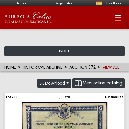
Log in
Registration
Castellano
Aureo & Calicó - Num
INDEX
HOME
HISTORICAL ARCHIVE
AUCTION 372
VIEW ALL
View online catalog
Download
Lot 2001
16/09/2021
Auction 372