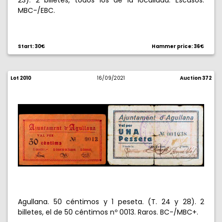
23). 2 billetes, todos los de la localidad. Escasos.
MBC-/EBC.
Start: 30€
Hammer price: 36€
Lot 2010
16/09/2021
Auction 372
Agullana. 50 céntimos y 1 peseta. (T. 24 y 28). 2
billetes, el de 50 céntimos nº 0013. Raros. BC-/MBC+.