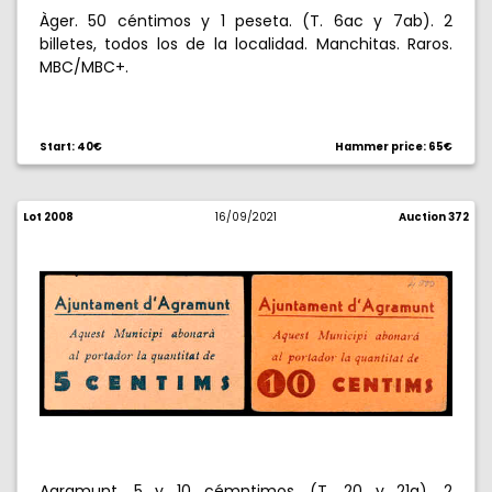
Àger. 50 céntimos y 1 peseta. (T. 6ac y 7ab). 2
billetes, todos los de la localidad. Manchitas. Raros.
MBC/MBC+.
Start: 40€
Hammer price: 65€
Lot 2008
16/09/2021
Auction 372
Agramunt. 5 y 10 cémntimos. (T. 20 y 21a). 2