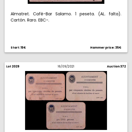
Almatret. Cafè-Bar Salamo. 1 peseta. (AL. falta).
Cartón. Raro. EBC-.
Start: 15€
Hammer price: 35€
Lot 2029
16/09/2021
Auction 372