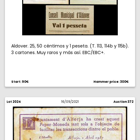
Aldover. 25, 50 céntimos y 1 peseta. (T. 113, 114b y 115b).
3 cartones. Muy raros y más así. EBC/EBC+.
Start: 90€
Hammer price: 300€
Lot 2024
16/09/2021
Auction 372