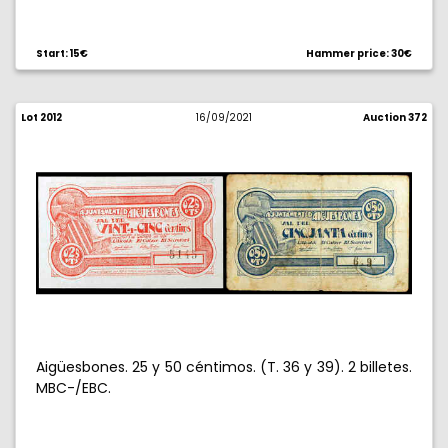
Start: 15€
Hammer price: 30€
Lot 2012
16/09/2021
Auction 372
Aigüesbones. 25 y 50 céntimos. (T. 36 y 39). 2 billetes.
MBC-/EBC.