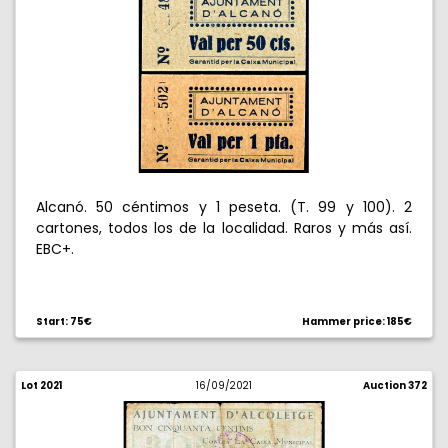
Alcanó. 50 céntimos y 1 peseta. (T. 99 y 100). 2
cartones, todos los de la localidad. Raros y más así.
EBC+.
Start: 75€
Hammer price: 185€
Lot 2021
16/09/2021
Auction 372