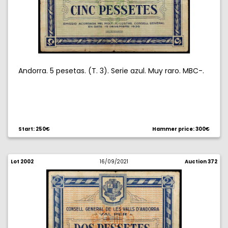
Andorra. 5 pesetas. (T. 3). Serie azul. Muy raro. MBC-.
Start: 250€
Hammer price: 300€
Lot 2002
16/09/2021
Auction 372