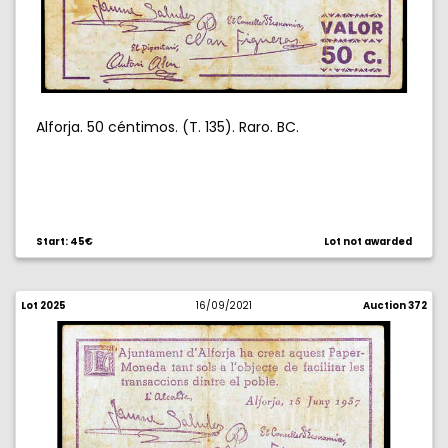
Alforja. 50 céntimos. (T. 135). Raro. BC.
Start: 45€
Lot not awarded
Lot 2025
16/09/2021
Auction 372