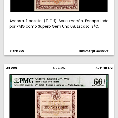
Andorra. 1 peseta. (T. 11d). Serie marrón. Encapsulado
por PMG como Superb Gem Unc 68. Escaso. S/C.
Start: 60€
Hammer price: 200€
Lot 2005
16/09/2021
Auction 372