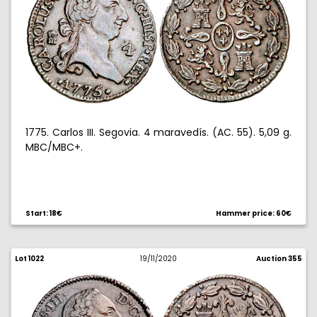
1775. Carlos III. Segovia. 4 maravedís. (AC. 55). 5,09 g.
MBC/MBC+.
Start: 18€
Hammer price: 60€
Lot 1022
19/11/2020
Auction 355