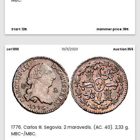
MBC.
Start: 12€
Hammer price: 18€
Lot 1010
19/11/2020
Auction 355
1776. Carlos III. Segovia. 2 maravedís. (AC. 40). 2,33 g.
MBC-/MBC.