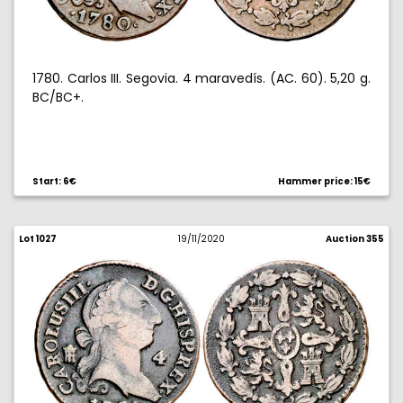
1780. Carlos III. Segovia. 4 maravedís. (AC. 60). 5,20 g.
BC/BC+.
Start: 6€
Hammer price: 15€
Lot 1027
19/11/2020
Auction 355