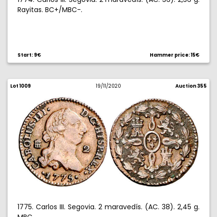
Rayitas. BC+/MBC-.
Start: 9€
Hammer price: 15€
Lot 1009
19/11/2020
Auction 355
1775. Carlos III. Segovia. 2 maravedís. (AC. 38). 2,45 g.