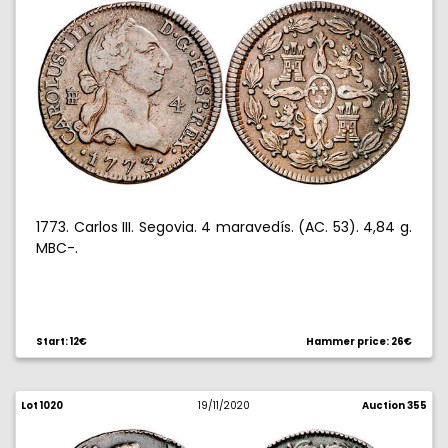
1773. Carlos III. Segovia. 4 maravedís. (AC. 53). 4,84 g.
MBC-.
Start: 12€
Hammer price: 26€
Lot 1020
19/11/2020
Auction 355