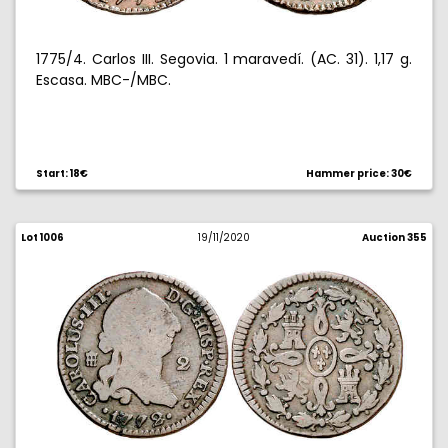
1775/4. Carlos III. Segovia. 1 maravedí. (AC. 31). 1,17 g.
Escasa. MBC-/MBC.
Start: 18€
Hammer price: 30€
Lot 1006
19/11/2020
Auction 355