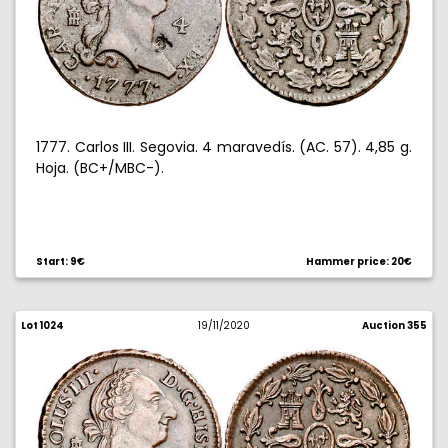
1777. Carlos III. Segovia. 4 maravedís. (AC. 57). 4,85 g.
Hoja. (BC+/MBC-).
Start: 9€
Hammer price: 20€
Lot 1024
19/11/2020
Auction 355