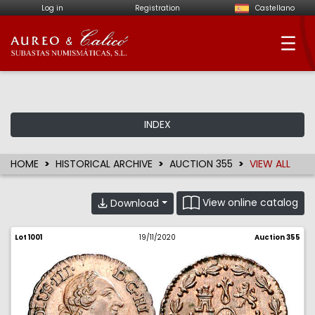
Log in
Registration
Castellano
Aureo & Calicó - Num
INDEX
HOME
HISTORICAL ARCHIVE
AUCTION 355
VIEW ALL
View online catalog
Download
Lot 1001
19/11/2020
Auction 355