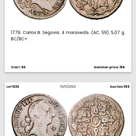
1779. Carlos III. Segovia. 4 maravedís. (AC. 59). 5,07 g.
BC/BC+.
Start: 6€
Hammer price: 15€
Lot 1026
19/11/2020
Auction 355