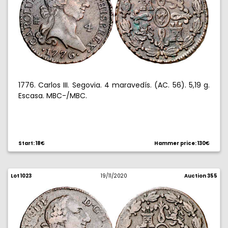
1776. Carlos III. Segovia. 4 maravedís. (AC. 56). 5,19 g.
Escasa. MBC-/MBC.
Start: 18€
Hammer price: 130€
Lot 1023
19/11/2020
Auction 355