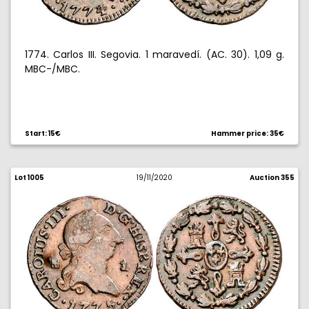
1774. Carlos III. Segovia. 1 maravedí. (AC. 30). 1,09 g.
MBC-/MBC.
Start: 15€
Hammer price: 35€
Lot 1005
19/11/2020
Auction 355