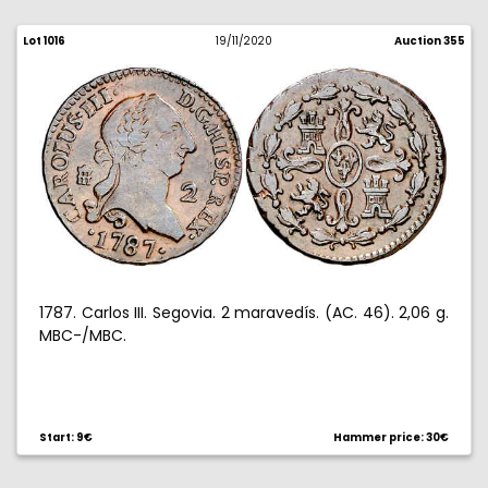
Lot 1016
19/11/2020
Auction 355
1787. Carlos III. Segovia. 2 maravedís. (AC. 46). 2,06 g.
MBC-/MBC.
Start: 9€
Hammer price: 30€