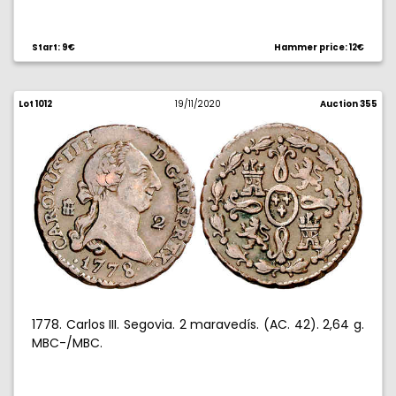
Start: 9€
Hammer price: 12€
Lot 1012
19/11/2020
Auction 355
1778. Carlos III. Segovia. 2 maravedís. (AC. 42). 2,64 g.
MBC-/MBC.