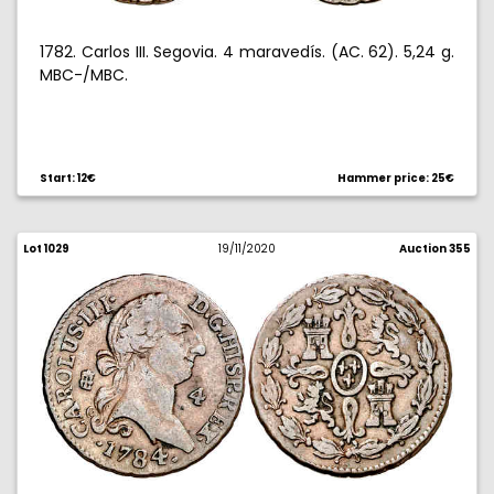
1782. Carlos III. Segovia. 4 maravedís. (AC. 62). 5,24 g.
MBC-/MBC.
Start: 12€
Hammer price: 25€
Lot 1029
19/11/2020
Auction 355