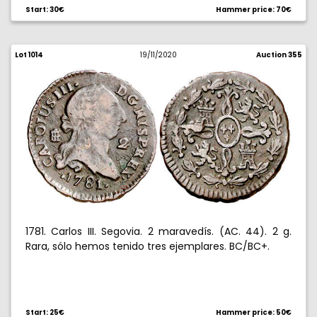
Start: 30€
Hammer price: 70€
Lot 1014
19/11/2020
Auction 355
1781. Carlos III. Segovia. 2 maravedís. (AC. 44). 2 g.
Rara, sólo hemos tenido tres ejemplares. BC/BC+.
Start: 25€
Hammer price: 50€