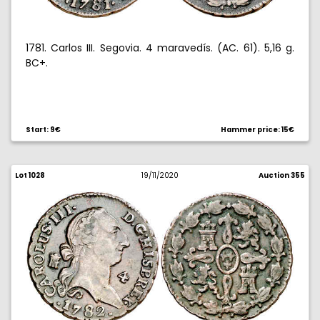
1781. Carlos III. Segovia. 4 maravedís. (AC. 61). 5,16 g.
BC+.
Start: 9€
Hammer price: 15€
Lot 1028
19/11/2020
Auction 355