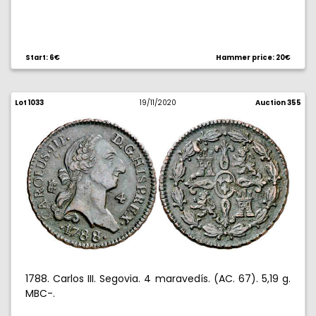
Start: 6€
Hammer price: 20€
Lot 1033
19/11/2020
Auction 355
1788. Carlos III. Segovia. 4 maravedís. (AC. 67). 5,19 g.
MBC-.