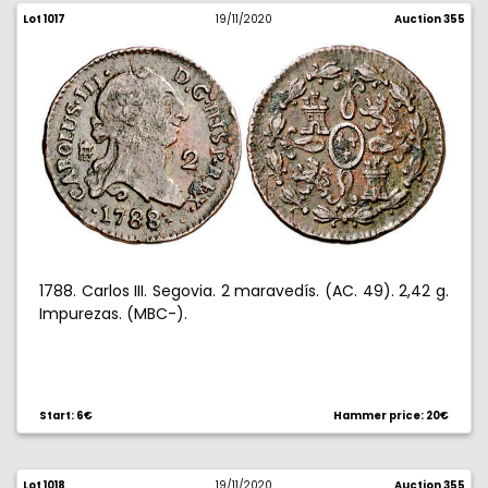
Lot 1017
19/11/2020
Auction 355
1788. Carlos III. Segovia. 2 maravedís. (AC. 49). 2,42 g.
Impurezas. (MBC-).
Start: 6€
Hammer price: 20€
Lot 1018
19/11/2020
Auction 355