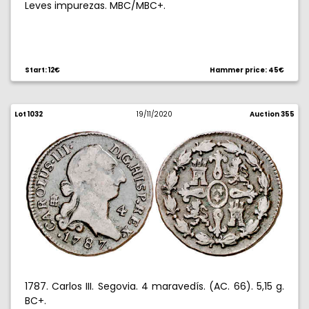
Leves impurezas. MBC/MBC+.
Start: 12€
Hammer price: 45€
Lot 1032
19/11/2020
Auction 355
1787. Carlos III. Segovia. 4 maravedís. (AC. 66). 5,15 g.
BC+.