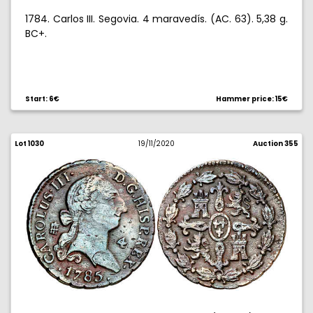
1784. Carlos III. Segovia. 4 maravedís. (AC. 63). 5,38 g.
BC+.
Start: 6€
Hammer price: 15€
Lot 1030
19/11/2020
Auction 355