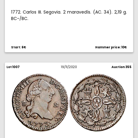
1772. Carlos III. Segovia. 2 maravedís. (AC. 34). 2,19 g.
BC-/BC.
Start: 6€
Hammer price: 10€
Lot 1007
19/11/2020
Auction 355