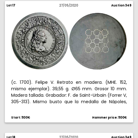
Lot 17
27/05/2020
Auction 349
(c. 1700). Felipe V. Retrato en madera. (MHE. 152,
mismo ejemplar). 39,55 g. Ø65 mm. Grosor 10 mm.
Madera tallada. Grabador: F. de Saint-Urbain (Forrer V,
305-313). Mismo busto que la medalla de Nápoles,
con un contorno vegetal. Golpe en canto. Bella. Muy
rara. EBC+.
Start: 1100€
Hammer price: 1100€
Lot 18
27/05/2020
Auction 349