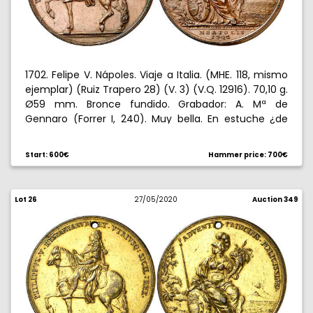
1702. Felipe V. Nápoles. Viaje a Italia. (MHE. 118, mismo
ejemplar) (Ruiz Trapero 28) (V. 3) (V.Q. 12916). 70,10 g.
Ø59 mm. Bronce fundido. Grabador: A. Mª de
Gennaro (Forrer I, 240). Muy bella. En estuche ¿de
época?. Rara. EBC+.
Start: 600€
Hammer price: 700€
Lot 26
27/05/2020
Auction 349