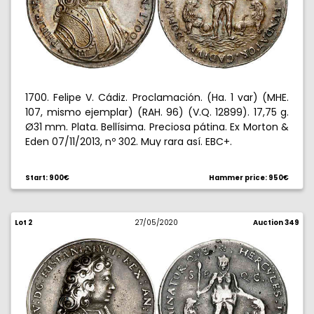
1700. Felipe V. Cádiz. Proclamación. (Ha. 1 var) (MHE.
107, mismo ejemplar) (RAH. 96) (V.Q. 12899). 17,75 g.
Ø31 mm. Plata. Bellísima. Preciosa pátina. Ex Morton &
Eden 07/11/2013, nº 302. Muy rara así. EBC+.
Start: 900€
Hammer price: 950€
Lot 2
27/05/2020
Auction 349