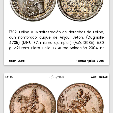
1702. Felipe V. Manifestación de derechos de Felipe,
aún nombrado duque de Anjou. Jetón. (Dugniolle
4705) (MHE. 137, mismo ejemplar) (V.Q. 13985). 5,30
g. Ø21 mm. Plata. Bello. Ex Áureo Selección 2004, nº
488. Rarísimo. EBC.
Start: 250€
Hammer price: 300€
Lot 25
27/05/2020
Auction 349