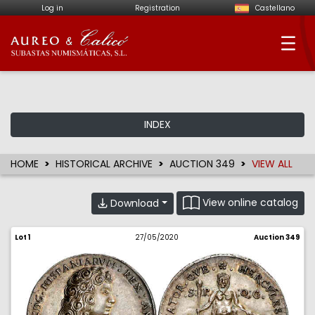
Log in
Registration
Castellano
Aureo & Calicó - Num
INDEX
HOME
HISTORICAL ARCHIVE
AUCTION 349
VIEW ALL
View online catalog
Download
Lot 1
27/05/2020
Auction 349