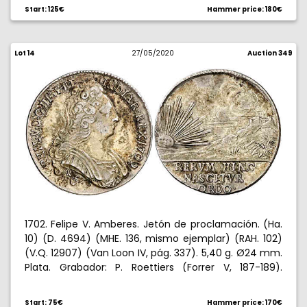
Colección Almirall. Raro. MBC.
Start: 125€
Hammer price: 180€
Lot 14
27/05/2020
Auction 349
1702. Felipe V. Amberes. Jetón de proclamación. (Ha.
10) (D. 4694) (MHE. 136, mismo ejemplar) (RAH. 102)
(V.Q. 12907) (Van Loon IV, pág. 337). 5,40 g. Ø24 mm.
Plata. Grabador: P. Roettiers (Forrer V, 187-189).
Escaso. MBC+.
Start: 75€
Hammer price: 170€