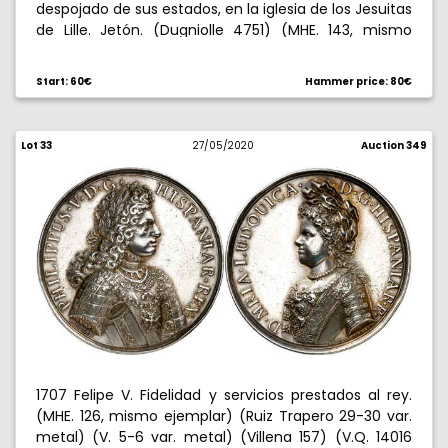
despojado de sus estados, en la iglesia de los Jesuitas
de Lille. Jetón. (Dugniolle 4751) (MHE. 143, mismo
ejemplar) (Van Loon V, pág. 72). 7,80 g. Ø28 mm.
Cobre. Leyendas con cronograma. Acuñada en 1707
Start: 60€
Hammer price: 80€
según Van Loon, Dugniolle y De Coster. Ex Elsen
15/09/2007, nº 2412. MBC+.
Lot 33
27/05/2020
Auction 349
1707 Felipe V. Fidelidad y servicios prestados al rey.
(MHE. 126, mismo ejemplar) (Ruiz Trapero 29-30 var.
metal) (V. 5-6 var. metal) (Villena 157) (V.Q. 14016