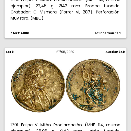
ejemplar). 22,45 g. Ø42 mm. Bronce fundido.
Grabador: G. Vismara (Forrer VI, 287). Perforación.
Muy rara. (MBC).
El Emperador reclamó la entrega de Milán basado en
Start: 400€
Lot not awarded
la teoría de que Milán era un feudo masculino del
Imperio.
The Emperor claimed the delivery of Milan based on
Lot 9
27/05/2020
Auction 349
the theory that the Duchy of Milan was a male fief of
the Empire.
1701. Felipe V. Milán. Proclamación. (MHE. 114, mismo