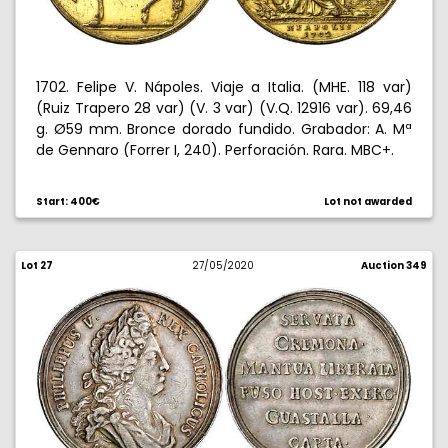
1702. Felipe V. Nápoles. Viaje a Italia. (MHE. 118 var)
(Ruiz Trapero 28 var) (V. 3 var) (V.Q. 12916 var). 69,46
g. Ø59 mm. Bronce dorado fundido. Grabador: A. Mª
de Gennaro (Forrer I, 240). Perforación. Rara. MBC+.
Start: 400€
Lot not awarded
Lot 27
27/05/2020
Auction 349