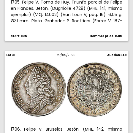
1705. Felipe V. Toma de Huy. Triunfo parcial de Felipe
en Flandes. Jetón. (Dugniolle 4728) (MHE. 141, mismo
ejemplar) (V.Q. 14002) (Van Loon V, pág. 16). 6,05 g.
Ø31 mm. Plata. Grabador: P. Roettiers (Forrer V, 187-
189). MBC+.
Start: 110€
Hammer price: 150€
Lot 31
27/05/2020
Auction 349
1706. Felipe V. Bruselas. Jetón. (MHE. 142, mismo