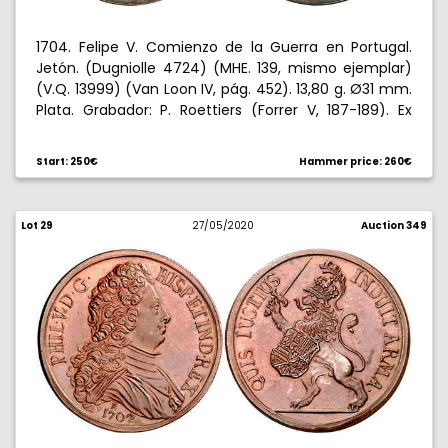
1704. Felipe V. Comienzo de la Guerra en Portugal.
Jetón. (Dugniolle 4724) (MHE. 139, mismo ejemplar)
(V.Q. 13999) (Van Loon IV, pág. 452). 13,80 g. Ø31 mm.
Plata. Grabador: P. Roettiers (Forrer V, 187-189). Ex
Elsen 24/03/2007, nº 1707. Escaso. MBC+.
Start: 250€
Hammer price: 260€
Lot 29
27/05/2020
Auction 349