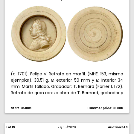
(c. 1701). Felipe V. Retrato en marfil. (MHE. 153, mismo
ejemplar). 30,51 g. Ø exterior 50 mm y Ø interior 34
mm. Marfil tallado. Grabador: T. Bernard (Forrer I, 172).
Retrato de gran rareza obra de T. Bernard, grabador y
escultor oficial de las primeras medallas de Felipe V.
Estuvo en la exposición de Caixanova de Vigo en
Start: 3500€
Hammer price: 3500€
2003. Extraordinariamente rara. ¿Única conocida?.
EBC.
Lot 19
27/05/2020
Auction 349