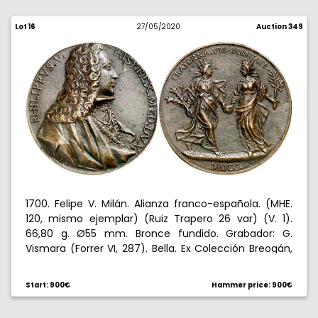
Lot 16
27/05/2020
Auction 349
1700. Felipe V. Milán. Alianza franco-española. (MHE.
120, mismo ejemplar) (Ruiz Trapero 26 var) (V. 1).
66,80 g. Ø55 mm. Bronce fundido. Grabador: G.
Vismara (Forrer VI, 287). Bella. Ex Colección Breogán,
Áureo 22/10/1998, nº 76. Ex Colección Celso Isla. Rara.
EBC.
Start: 900€
Hammer price: 900€