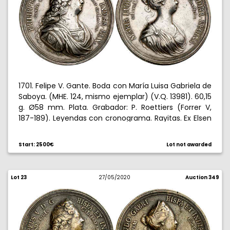
1701. Felipe V. Gante. Boda con María Luisa Gabriela de
Saboya. (MHE. 124, mismo ejemplar) (V.Q. 13981). 60,15
g. Ø58 mm. Plata. Grabador: P. Roettiers (Forrer V,
187-189). Leyendas con cronograma. Rayitas. Ex Elsen
18/06/2011, nº 1798. Muy rara. MBC+.
Start: 2500€
Lot not awarded
Felipe V contaba 18 años de edad cuando desposó a
María Luisa, de 13, hija del duque de Saboya Víctor
Amadeo II y de Ana de Orleans. Este matrimonio
Lot 23
27/05/2020
Auction 349
contravenía el testamento de Carlos II, que
recomendaba que Felipe se casara con una hija del
emperador Leopoldo para facilitar la paz entre
España, Francia y el Sacro Imperio. Pese a su extrema
juventud, la reina dio muestras de inteligencia y