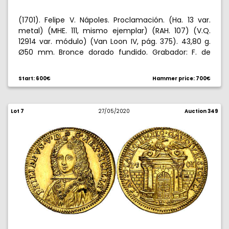
(1701). Felipe V. Nápoles. Proclamación. (Ha. 13 var.
metal) (MHE. 111, mismo ejemplar) (RAH. 107) (V.Q.
12914 var. módulo) (Van Loon IV, pág. 375). 43,80 g.
Ø50 mm. Bronce dorado fundido. Grabador: F. de
Saint-Urbain (Forrer V, 305-313). Acuñada en 1702
según Crusafont y la RAH. Leves rayitas. Bella. Ex
Start: 600€
Hammer price: 700€
Colección Breogán, Áureo 22/10/1998, nº 78. Ex
Colección Celso Isla. Rara. EBC-.
Lot 7
27/05/2020
Auction 349