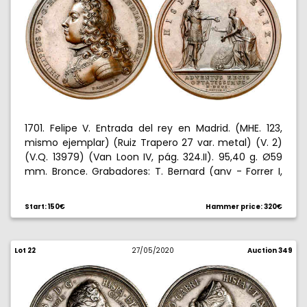
the Buen Retiro, where he fulfilled the tradition of
prostrating himself before the Virgin of Atocha. On
April 14, the official entrance into the court and the
official transfer to the royal palace were made, and on
May 8, the Cortes were summoned to take the proper
oaths in the traditional way.
1701. Felipe V. Entrada del rey en Madrid. (MHE. 123,
mismo ejemplar) (Ruiz Trapero 27 var. metal) (V. 2)
(V.Q. 13979) (Van Loon IV, pág. 324.II). 95,40 g. Ø59
mm. Bronce. Grabadores: T. Bernard (anv - Forrer I,
172) y J. Mauger (rev - Forrer III, 616-624). Busto de
Bernard. Bella. Ex Colección Breogán, Áureo
Start: 150€
Hammer price: 320€
22/10/1998, nº 87. Ex Colección Celso Isla. Escasa. EBC.
Lot 22
27/05/2020
Auction 349