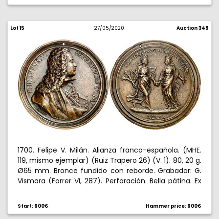
Luis XIV había ocupado las principales plazas fuertes
de los Países Bajos. El 21 de febrero de 1702, el
marqués de Bedmar recibió el acatamiento y
Lot 15
27/05/2020
Auction 349
homenaje de Brabante a Felipe V.
Louis XIV had occupied the main strongholds of the
Netherlands. On February 21, 1702, the Marquis of
Bedmar received Brabant's compliance and homage
to Felipe V.
1700. Felipe V. Milán. Alianza franco-española. (MHE.
119, mismo ejemplar) (Ruiz Trapero 26) (V. 1). 80, 20 g.
Ø65 mm. Bronce fundido con reborde. Grabador: G.
Vismara (Forrer VI, 287). Perforación. Bella pátina. Ex
Áureo & Calicó 08/03/2012, nº 3134. Rara. EBC-.
Start: 600€
Hammer price: 600€