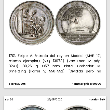
1701. Felipe V. Entrada del rey en Madrid. (MHE. 121,
mismo ejemplar) (V.Q. 13978) (Van Loon IV, pág.
324.I). 80,26 g. Ø57 mm. Plata. Grabador: M.
Smeltzing (Forrer V, 550-552). "Dividida pero no
despiezada" indica como el testamento de Carlos II
evitaba los tratados de reparto. Bella. Ex Áureo
Start: 2000€
Hammer price: 6000€
16/12/1999, nº 2950. Muy rara. ¿Única conocida?. EBC.
Pese al testamento de Carlos II, el partido
Lot 20
27/05/2020
Auction 349
austriacista seguía trabajando en España para lograr
la sucesión en el Archiduque. El cardenal Portocarrero