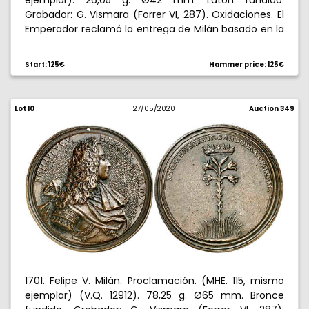
ejemplar). 26,05 g. Ø42 mm. Latón fundido.
Grabador: G. Vismara (Forrer VI, 287). Oxidaciones. El
Emperador reclamó la entrega de Milán basado en la
teoría tantas veces invocada de que Milán era un
feudo masculino del Imperio. Ex Áureo 22/10/2003, nº
Start: 125€
Hammer price: 125€
4771. Rara. (MBC).
Lot 10
27/05/2020
Auction 349
1701. Felipe V. Milán. Proclamación. (MHE. 115, mismo
ejemplar) (V.Q. 12912). 78,25 g. Ø65 mm. Bronce