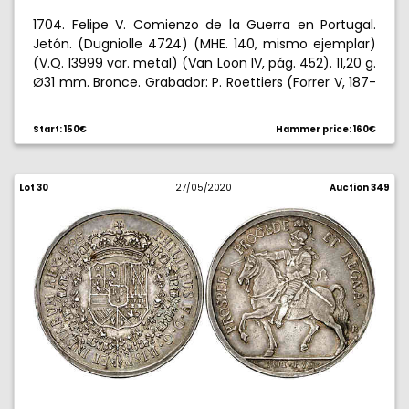
1704. Felipe V. Comienzo de la Guerra en Portugal.
Jetón. (Dugniolle 4724) (MHE. 140, mismo ejemplar)
(V.Q. 13999 var. metal) (Van Loon IV, pág. 452). 11,20 g.
Ø31 mm. Bronce. Grabador: P. Roettiers (Forrer V, 187-
189). Bello. Escaso así. EBC+.
Start: 150€
Hammer price: 160€
Lot 30
27/05/2020
Auction 349