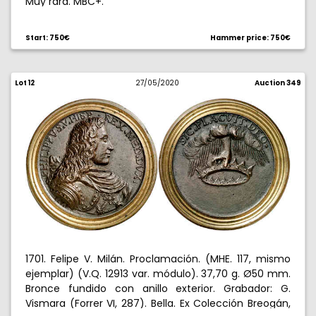
Muy rara. MBC+.
Start: 750€
Hammer price: 750€
Lot 12
27/05/2020
Auction 349
1701. Felipe V. Milán. Proclamación. (MHE. 117, mismo
ejemplar) (V.Q. 12913 var. módulo). 37,70 g. Ø50 mm.
Bronce fundido con anillo exterior. Grabador: G.
Vismara (Forrer VI, 287). Bella. Ex Colección Breogán,