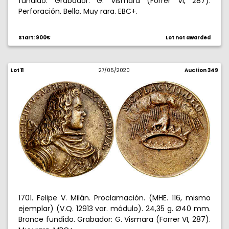
fundido. Grabador: G. Vismara (Forrer VI, 287).
Perforación. Bella. Muy rara. EBC+.
Start: 900€
Lot not awarded
Lot 11
27/05/2020
Auction 349
1701. Felipe V. Milán. Proclamación. (MHE. 116, mismo
ejemplar) (V.Q. 12913 var. módulo). 24,35 g. Ø40 mm.
Bronce fundido. Grabador: G. Vismara (Forrer VI, 287).