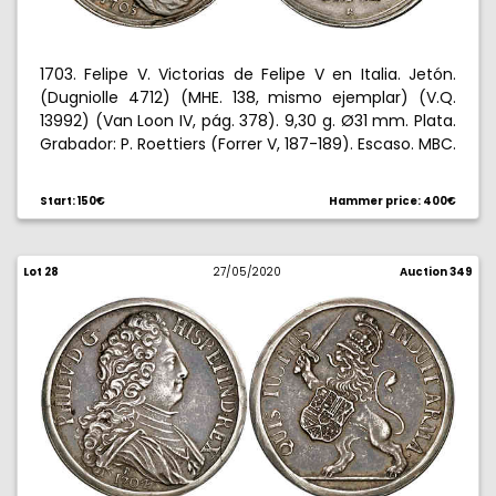
1703. Felipe V. Victorias de Felipe V en Italia. Jetón.
(Dugniolle 4712) (MHE. 138, mismo ejemplar) (V.Q.
13992) (Van Loon IV, pág. 378). 9,30 g. Ø31 mm. Plata.
Grabador: P. Roettiers (Forrer V, 187-189). Escaso. MBC.
Start: 150€
Hammer price: 400€
Lot 28
27/05/2020
Auction 349