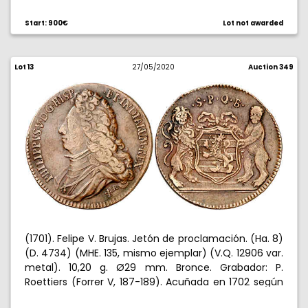
Áureo 22/10/1998, nº 75. Ex Colección Celso Isla.
Rarísima. EBC.
Start: 900€
Lot not awarded
Lot 13
27/05/2020
Auction 349
(1701). Felipe V. Brujas. Jetón de proclamación. (Ha. 8)
(D. 4734) (MHE. 135, mismo ejemplar) (V.Q. 12906 var.
metal). 10,20 g. Ø29 mm. Bronce. Grabador: P.
Roettiers (Forrer V, 187-189). Acuñada en 1702 según
MHE. Ex Colección Vigo, Áureo 01/03/2000, nº 593. Ex