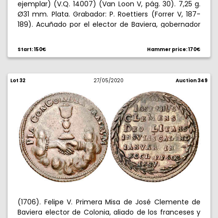
ejemplar) (V.Q. 14007) (Van Loon V, pág. 30). 7,25 g.
Ø31 mm. Plata. Grabador: P. Roettiers (Forrer V, 187-
189). Acuñado por el elector de Baviera, gobernador
hereditario de Flandes por Felipe V. Escaso.
MBC/MBC+.
Start: 150€
Hammer price: 170€
Lot 32
27/05/2020
Auction 349
(1706). Felipe V. Primera Misa de José Clemente de
Baviera elector de Colonia, aliado de los franceses y