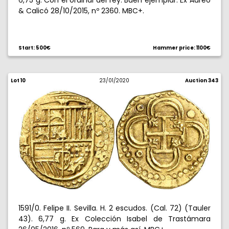
6,75 g. Con el ordinal del rey. Buen ejemplar. Ex Áureo
& Calicó 28/10/2015, nº 2360. MBC+.
Start: 500€
Hammer price: 1100€
Lot 10
23/01/2020
Auction 343
1591/0. Felipe II. Sevilla. H. 2 escudos. (Cal. 72) (Tauler
43). 6,77 g. Ex Colección Isabel de Trastámara