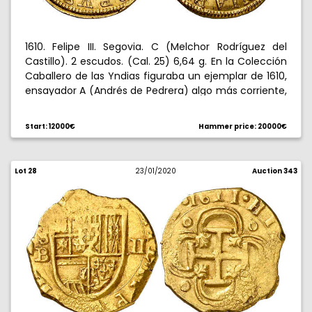
1610. Felipe III. Segovia. C (Melchor Rodríguez del
Castillo). 2 escudos. (Cal. 25) 6,64 g. En la Colección
Caballero de las Yndias figuraba un ejemplar de 1610,
ensayador A (Andrés de Pedrera) algo más corriente,
rectificado sobre una C. Bellísima. Brillo original. Ex
Heritage 09/01/2017, nº 32340. Ex Áureo & Calicó
Start: 12000€
Hammer price: 20000€
18/10/2017, nº 1440. Ex Colección D. Moore. Muy rara y
más así. Sólo hemos tenido este ejemplar. S/C-.
Lot 28
23/01/2020
Auction 343