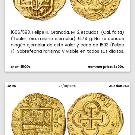
1606/593. Felipe III. Granada. M. 2 escudos. (Cal. falta)
(Tauler 75a, mismo ejemplar). 6,74 g. No se conoce
ningún ejemplar de este valor y ceca de 1593 (Felipe
II). Sobrefecha rarísima y visible en todos sus dígitos.
Ex Colección Isabel de Trastámara 15/12/2016, nº 244.
Única conocida. MBC+.
Start: 1500€
Hammer price: 2400€
Lot 26
23/01/2020
Auction 343