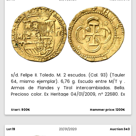
s/d. Felipe II. Toledo. M. 2 escudos. (Cal. 93) (Tauler
64, mismo ejemplar). 6,76 g. Escudo entre M/T y .
Armas de Flandes y Tirol intercambiadas. Bella.
Precioso color. Ex Heritage 04/01/2009, nº 22680. Ex
Colección Isabel de Trastámara 26/05/2016, nº 671.
Rara y más así. EBC-.
Start: 900€
Hammer price: 1200€
Lot 19
23/01/2020
Auction 343