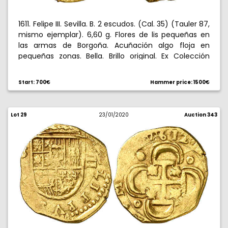
1611. Felipe III. Sevilla. B. 2 escudos. (Cal. 35) (Tauler 87,
mismo ejemplar). 6,60 g. Flores de lis pequeñas en
las armas de Borgoña. Acuñación algo floja en
pequeñas zonas. Bella. Brillo original. Ex Colección
Isabel de Trastámara 15/12/2016, nº 588. Rara. EBC.
Start: 700€
Hammer price: 1500€
Lot 29
23/01/2020
Auction 343