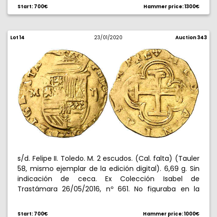
Start: 700€
Hammer price: 1300€
Lot 14
23/01/2020
Auction 343
s/d. Felipe II. Toledo. M. 2 escudos. (Cal. falta) (Tauler
58, mismo ejemplar de la edición digital). 6,69 g. Sin
indicación de ceca. Ex Colección Isabel de
Trastámara 26/05/2016, nº 661. No figuraba en la
Colección Caballero de las Yndias. Muy rara, sólo se
conoce otro ejemplar. MBC.
Start: 700€
Hammer price: 1000€