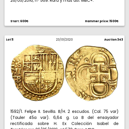
26/05/2016, nº 569. Rara y más así. MBC+.
Start: 600€
Hammer price: 1500€
Lot 11
23/01/2020
Auction 343
1592/1. Felipe II. Sevilla. B/H. 2 escudos. (Cal. 75 var)
(Tauler 45a var). 6,64 g. La B del ensayador
rectificada sobre H. Ex Colección Isabel de