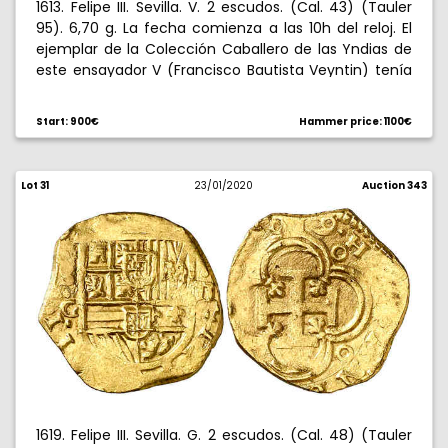
1613. Felipe III. Sevilla. V. 2 escudos. (Cal. 43) (Tauler
95). 6,70 g. La fecha comienza a las 10h del reloj. El
ejemplar de la Colección Caballero de las Yndias de
este ensayador V (Francisco Bautista Veyntin) tenía
la fecha parcialmente visible 161(...). Acuñación algo
descuidada. Precioso color. Ex Colección Isabel de
Start: 900€
Hammer price: 1100€
Trastámara 15/12/2016, nº 592. Muy rara. MBC+.
Lot 31
23/01/2020
Auction 343
1619. Felipe III. Sevilla. G. 2 escudos. (Cal. 48) (Tauler