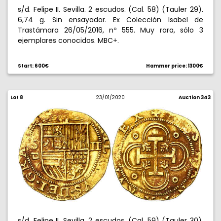
s/d. Felipe II. Sevilla. 2 escudos. (Cal. 58) (Tauler 29).
6,74 g. Sin ensayador. Ex Colección Isabel de
Trastámara 26/05/2016, nº 555. Muy rara, sólo 3
ejemplares conocidos. MBC+.
Start: 600€
Hammer price: 1300€
Lot 8
23/01/2020
Auction 343
s/d. Felipe II. Sevilla. 2 escudos. (Cal. 59) (Tauler 30).