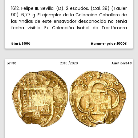
1612. Felipe III. Sevilla. (D). 2 escudos. (Cal. 38) (Tauler
90). 6,77 g. El ejemplar de la Colección Caballero de
las Yndias de este ensayador desconocido no tenía
fecha visible. Ex Colección Isabel de Trastámara
15/12/2016, nº 590. Muy rara. MBC+.
Start: 600€
Hammer price: 1000€
Lot 30
23/01/2020
Auction 343