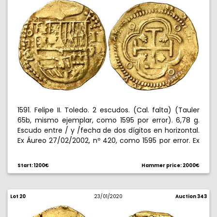
1591. Felipe II. Toledo. 2 escudos. (Cal. falta) (Tauler
65b, mismo ejemplar, como 1595 por error). 6,78 g.
Escudo entre / y /fecha de dos dígitos en horizontal.
Ex Áureo 27/02/2002, nº 420, como 1595 por error. Ex
Colección Princesa de Éboli 20/10/2016, nº 305. No
figuraba en la Colección Caballero de las Yndias.
Start: 1200€
Hammer price: 2000€
Rarísima. ¿Única conocida?. MBC.
Lot 20
23/01/2020
Auction 343