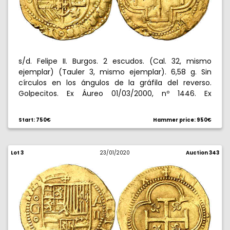
s/d. Felipe II. Burgos. 2 escudos. (Cal. 32, mismo
ejemplar) (Tauler 3, mismo ejemplar). 6,58 g. Sin
círculos en los ángulos de la gráfila del reverso.
Golpecitos. Ex Áureo 01/03/2000, nº 1446. Ex
Colección Princesa de Éboli 20/10/2016, nº 22. Muy
rara. MBC-.
Start: 750€
Hammer price: 950€
Lot 3
23/01/2020
Auction 343