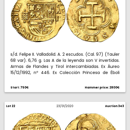
s/d. Felipe II. Valladolid. A. 2 escudos. (Cal. 97) (Tauler
68 var). 6,76 g. Las A de la leyenda son V invertidas.
Armas de Flandes y Tirol intercambiadas. Ex Áureo
15/12/1992, nº 446. Ex Colección Princesa de Éboli
20/10/2016, nº 344. Rara. MBC.
Start: 750€
Hammer price: 2800€
Lot 22
23/01/2020
Auction 343