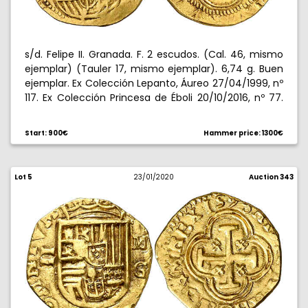
s/d. Felipe II. Granada. F. 2 escudos. (Cal. 46, mismo
ejemplar) (Tauler 17, mismo ejemplar). 6,74 g. Buen
ejemplar. Ex Colección Lepanto, Áureo 27/04/1999, nº
117. Ex Colección Princesa de Éboli 20/10/2016, nº 77.
No figuraba en la Colección Caballero de las Yndias.
Muy rara. MBC+.
Start: 900€
Hammer price: 1300€
Lot 5
23/01/2020
Auction 343