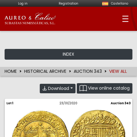
Log in
Registration
Castellano
Aureo & Calicó - Num
INDEX
HOME
HISTORICAL ARCHIVE
AUCTION 343
VIEW ALL
View online catalog
Download
Lot 1
23/01/2020
Auction 343