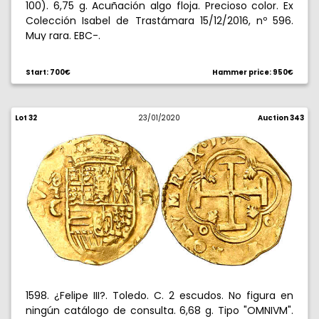
100). 6,75 g. Acuñación algo floja. Precioso color. Ex
Colección Isabel de Trastámara 15/12/2016, nº 596.
Muy rara. EBC-.
Start: 700€
Hammer price: 950€
Lot 32
23/01/2020
Auction 343
1598. ¿Felipe III?. Toledo. C. 2 escudos. No figura en
ningún catálogo de consulta. 6,68 g. Tipo "OMNIVM".