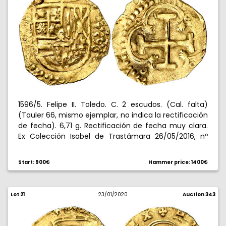
1596/5. Felipe II. Toledo. C. 2 escudos. (Cal. falta)
(Tauler 66, mismo ejemplar, no indica la rectificación
de fecha). 6,71 g. Rectificación de fecha muy clara.
Ex Colección Isabel de Trastámara 26/05/2016, nº
672. Muy rara. ¿Única conocida?. MBC+.
Start: 900€
Hammer price: 1400€
Lot 21
23/01/2020
Auction 343