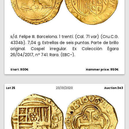
s/d. Felipe III. Barcelona. 1 trentí. (Cal. 71 var) (Cru.C.G.
4334b). 7,04 g. Estrellas de seis puntas. Parte de brillo
original. Cospel irregular. Ex Colección Ègara
26/04/2017, nº 741. Rara. (EBC-).
Start: 900€
Hammer price: 950€
Lot 25
23/01/2020
Auction 343