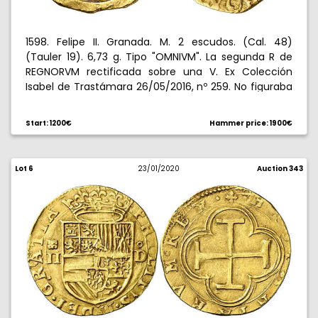
1598. Felipe II. Granada. M. 2 escudos. (Cal. 48)
(Tauler 19). 6,73 g. Tipo "OMNIVM". La segunda R de
REGNORVM rectificada sobre una V. Ex Colección
Isabel de Trastámara 26/05/2016, nº 259. No figuraba
en la Colección Caballero de las Yndias. Muy rara,
sólo se conoce otro ejemplar. MBC+.
Start: 1200€
Hammer price: 1900€
Lot 6
23/01/2020
Auction 343