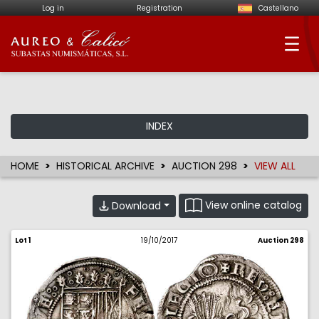
Log in
Registration
Castellano
Aureo & Calicó - Num
INDEX
HOME
HISTORICAL ARCHIVE
AUCTION 298
VIEW ALL
View online catalog
Download
Lot 1
19/10/2017
Auction 298