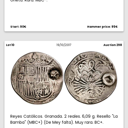
Grieta. Rara. MBC-.
Start: 90€
Hammer price: 95€
Lot 10
19/10/2017
Auction 298
Reyes Católicos. Granada. 2 reales. 6,09 g. Resello "La
Bamba" (MBC+) (De Mey falta). Muy rara. BC+.