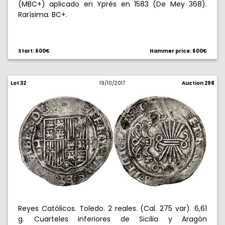
(MBC+) aplicado en Yprés en 1583 (De Mey 368).
Rarísima. BC+.
Start: 600€
Hammer price: 600€
Lot 32
19/10/2017
Auction 298
Reyes Católicos. Toledo. 2 reales. (Cal. 275 var). 6,61
g. Cuarteles inferiores de Sicilia y Aragón