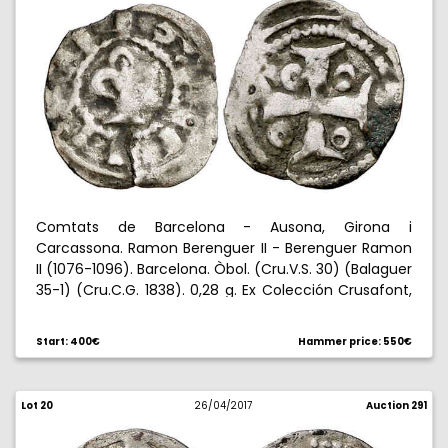
Comtats de Barcelona - Ausona, Girona i
Carcassona. Ramon Berenguer II - Berenguer Ramon
II (1076-1096). Barcelona. Òbol. (Cru.V.S. 30) (Balaguer
35-1) (Cru.C.G. 1838). 0,28 g. Ex Colección Crusafont,
27/10/2011, nº38. Rarísima. MBC-.
Start: 400€
Hammer price: 550€
Lot 20
26/04/2017
Auction 291