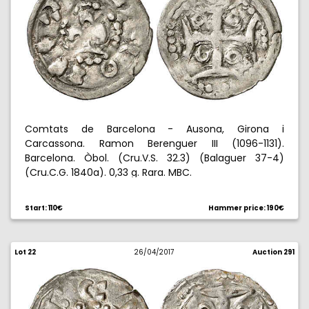
Comtats de Barcelona - Ausona, Girona i
Carcassona. Ramon Berenguer III (1096-1131).
Barcelona. Òbol. (Cru.V.S. 32.3) (Balaguer 37-4)
(Cru.C.G. 1840a). 0,33 g. Rara. MBC.
Start: 110€
Hammer price: 190€
Lot 22
26/04/2017
Auction 291