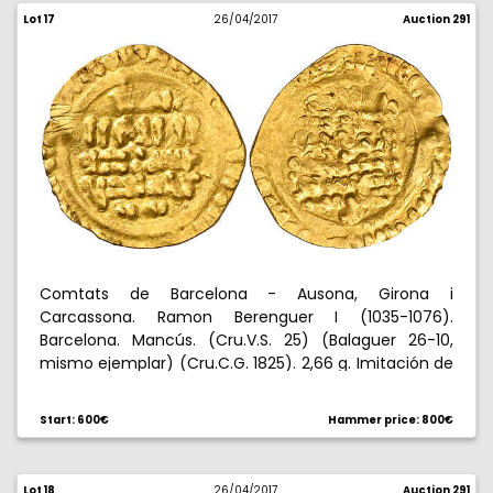
Lot 17
26/04/2017
Auction 291
Comtats de Barcelona - Ausona, Girona i
Carcassona. Ramon Berenguer I (1035-1076).
Barcelona. Mancús. (Cru.V.S. 25) (Balaguer 26-10,
mismo ejemplar) (Cru.C.G. 1825). 2,66 g. Imitación de
los dinares de Yahya al Mutalí de Ceuta, con
leyendas degeneradas. Rara. MBC+.
Start: 600€
Hammer price: 800€
Lot 18
26/04/2017
Auction 291