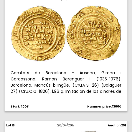
Comtats de Barcelona - Ausona, Girona i
Carcassona. Ramon Berenguer I (1035-1076).
Barcelona. Mancús bilingüe. (Cru.V.S. 26) (Balaguer
27) (Cru.C.G. 1826). 1,96 g. Imitación de los dinares de
Yahya al Mutalí de Ceuta, con leyendas
degeneradas. Muy rara. MBC+/MBC.
Start: 1100€
Hammer price: 1300€
Lot 19
26/04/2017
Auction 291