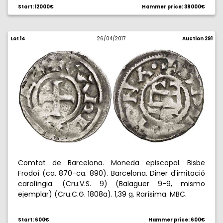
Start: 12000€
Hammer price: 39000€
Lot 14
26/04/2017
Auction 291
Comtat de Barcelona. Moneda episcopal. Bisbe
Frodoí (ca. 870-ca. 890). Barcelona. Diner d'imitació
carolíngia. (Cru.V.S. 9) (Balaguer 9-9, mismo
ejemplar) (Cru.C.G. 1808a). 1,39 g. Rarísima. MBC.
Start: 600€
Hammer price: 600€