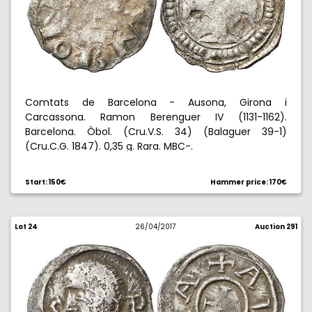
Comtats de Barcelona - Ausona, Girona i
Carcassona. Ramon Berenguer IV (1131-1162).
Barcelona. Òbol. (Cru.V.S. 34) (Balaguer 39-1)
(Cru.C.G. 1847). 0,35 g. Rara. MBC-.
Start: 150€
Hammer price: 170€
Lot 24
26/04/2017
Auction 291