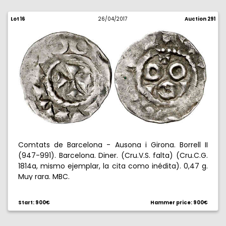
Lot 16
26/04/2017
Auction 291
Comtats de Barcelona - Ausona i Girona. Borrell II
(947-991). Barcelona. Diner. (Cru.V.S. falta) (Cru.C.G.
1814a, mismo ejemplar, la cita como inédita). 0,47 g.
Muy rara. MBC.
Start: 900€
Hammer price: 900€