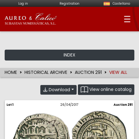
Log in
Registration
Castellano
Aureo & Calicó - Num
INDEX
HOME
HISTORICAL ARCHIVE
AUCTION 291
VIEW ALL
View online catalog
Download
Lot 1
26/04/2017
Auction 291