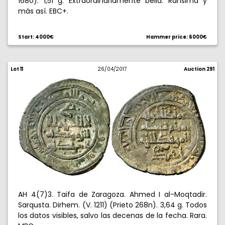
1680). 1,51 g. Extraordinariamente bella. Rarísima y
más así. EBC+.
Start: 4000€
Hammer price: 6000€
Lot 11
26/04/2017
Auction 291
AH 4(7)3. Taifa de Zaragoza. Ahmed I al-Moqtadir.
Sarqusta. Dirhem. (V. 1211) (Prieto 268n). 3,64 g. Todos
los datos visibles, salvo las decenas de la fecha. Rara.