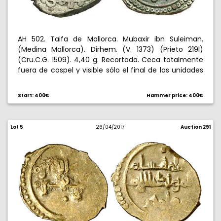
AH 502. Taifa de Mallorca. Mubaxir ibn Suleiman.
(Medina Mallorca). Dirhem. (V. 1373) (Prieto 219l)
(Cru.C.G. 1509). 4,40 g. Recortada. Ceca totalmente
fuera de cospel y visible sólo el final de las unidades
de la fecha. Ex Colección Ramón Llull 26/11/2015, nº
155. Muy rara. (MBC).
Start: 400€
Hammer price: 400€
Lot 5
26/04/2017
Auction 291