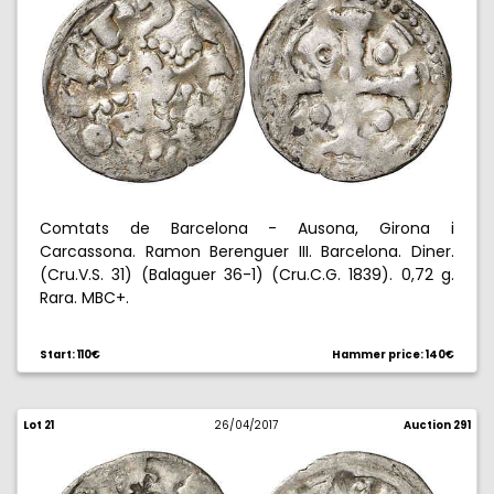
Comtats de Barcelona - Ausona, Girona i
Carcassona. Ramon Berenguer III. Barcelona. Diner.
(Cru.V.S. 31) (Balaguer 36-1) (Cru.C.G. 1839). 0,72 g.
Rara. MBC+.
Start: 110€
Hammer price: 140€
Lot 21
26/04/2017
Auction 291