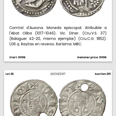
Comtat d'Ausona. Moneda episcopal. Atribuible a
l'Abat Oliba (1017-1046). Vic. Diner. (Cru.V.S. 37)
(Balaguer 42-20, mismo ejemplar) (Cru.C.G. 1852).
1,06 g. Rayitas en reverso. Rarísima. MBC.
Start: 900€
Hammer price: 900€
Lot 26
26/04/2017
Auction 291