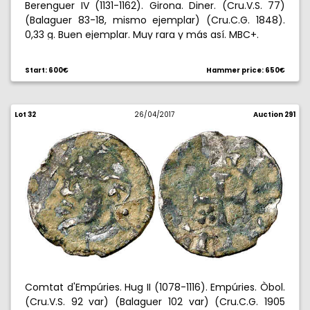
Berenguer IV (1131-1162). Girona. Diner. (Cru.V.S. 77)
(Balaguer 83-18, mismo ejemplar) (Cru.C.G. 1848).
0,33 g. Buen ejemplar. Muy rara y más así. MBC+.
Start: 600€
Hammer price: 650€
Lot 32
26/04/2017
Auction 291
Comtat d'Empúries. Hug II (1078-1116). Empúries. Òbol.
(Cru.V.S. 92 var) (Balaguer 102 var) (Cru.C.G. 1905