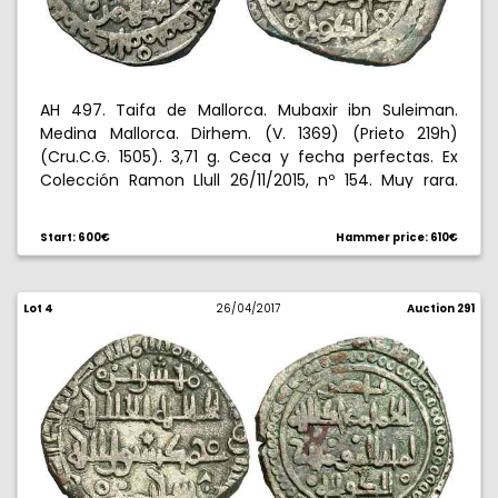
AH 497. Taifa de Mallorca. Mubaxir ibn Suleiman.
Medina Mallorca. Dirhem. (V. 1369) (Prieto 219h)
(Cru.C.G. 1505). 3,71 g. Ceca y fecha perfectas. Ex
Colección Ramon Llull 26/11/2015, nº 154. Muy rara.
MBC.
Start: 600€
Hammer price: 610€
Lot 4
26/04/2017
Auction 291