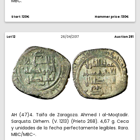
MBC.
Start: 120€
Hammer price: 130€
Lot 12
26/04/2017
Auction 291
AH (47)4. Taifa de Zaragoza. Ahmed I al-Moqtadir.
Sarqusta. Dirhem. (V. 1213) (Prieto 268). 4,67 g. Ceca
y unidades de la fecha perfectamente legibles. Rara.
MBC/MBC-.