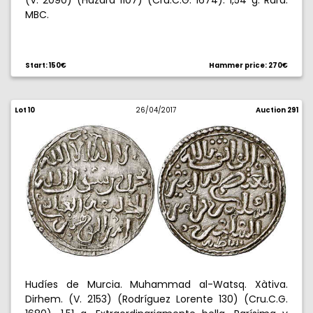
(V. 2090) (Hazard 1107) (Cru.C.G. 1674). 1,54 g. Rara.
MBC.
Start: 150€
Hammer price: 270€
Lot 10
26/04/2017
Auction 291
Hudíes de Murcia. Muhammad al-Watsq. Xàtiva.
Dirhem. (V. 2153) (Rodríguez Lorente 130) (Cru.C.G.