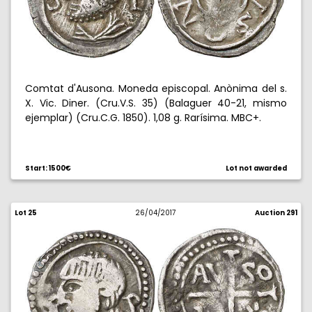
Comtat d'Ausona. Moneda episcopal. Anònima del s.
X. Vic. Diner. (Cru.V.S. 35) (Balaguer 40-21, mismo
ejemplar) (Cru.C.G. 1850). 1,08 g. Rarísima. MBC+.
Start: 1500€
Lot not awarded
Lot 25
26/04/2017
Auction 291