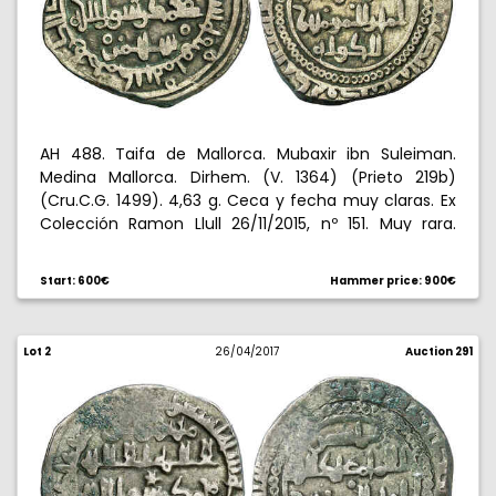
AH 488. Taifa de Mallorca. Mubaxir ibn Suleiman.
Medina Mallorca. Dirhem. (V. 1364) (Prieto 219b)
(Cru.C.G. 1499). 4,63 g. Ceca y fecha muy claras. Ex
Colección Ramon Llull 26/11/2015, nº 151. Muy rara.
MBC+.
Start: 600€
Hammer price: 900€
Lot 2
26/04/2017
Auction 291