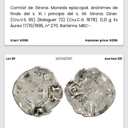
Comtat de Girona. Moneda episcopal. Anònimes de
finals del s. XI i principis del s. XII. Girona. Diner.
(Cru.V.S. 65) (Balaguer 72) (Cru.C.G. 1878). 0,21 g. Ex
Áureo 17/10/1995, nº 270. Rarísima. MBC-.
Start: 600€
Hammer price: 600€
Lot 30
26/04/2017
Auction 291