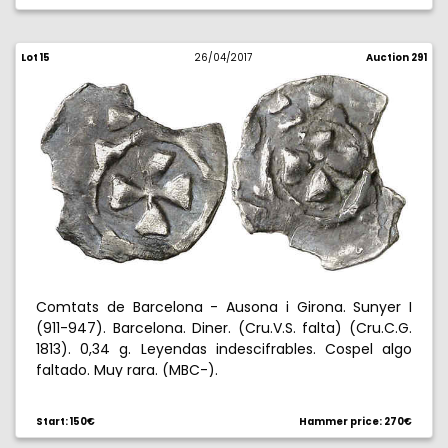
Lot 15
26/04/2017
Auction 291
Comtats de Barcelona - Ausona i Girona. Sunyer I
(911-947). Barcelona. Diner. (Cru.V.S. falta) (Cru.C.G.
1813). 0,34 g. Leyendas indescifrables. Cospel algo
faltado. Muy rara. (MBC-).
Start: 150€
Hammer price: 270€