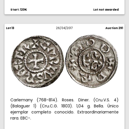
Start: 120€
Lot not awarded
Lot 13
26/04/2017
Auction 291
Carlemany (768-814). Roses. Diner. (Cru.V.S. 4)
(Balaguer 1) (Cru.C.G. 1803). 1,04 g. Bella. Único
ejemplar completo conocido. Extraordinariamente
rara. EBC-.