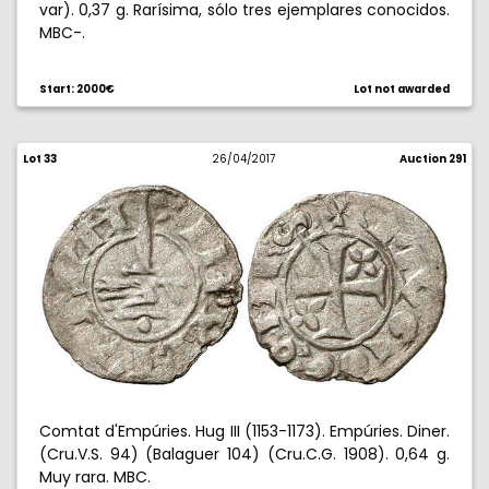
var). 0,37 g. Rarísima, sólo tres ejemplares conocidos.
MBC-.
Start: 2000€
Lot not awarded
Lot 33
26/04/2017
Auction 291
Comtat d'Empúries. Hug III (1153-1173). Empúries. Diner.
(Cru.V.S. 94) (Balaguer 104) (Cru.C.G. 1908). 0,64 g.
Muy rara. MBC.