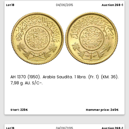
Lot 18
04/06/2015
Auction 268-1
AH 1370 (1950). Arabia Saudita. 1 libra. (Fr. 1) (KM. 36).
7,98 g. AU. S/C-.
Start: 225€
Hammer price: 245€
Lot 19
04/06/2015
Auction 268-1