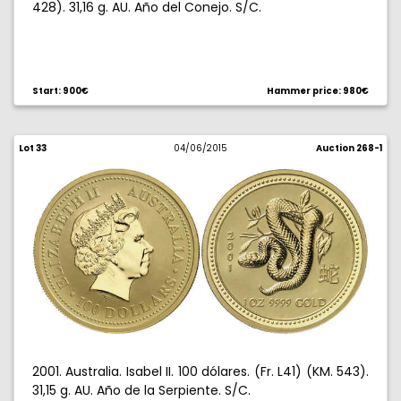
428). 31,16 g. AU. Año del Conejo. S/C.
Start: 900€
Hammer price: 980€
Lot 33
04/06/2015
Auction 268-1
2001. Australia. Isabel II. 100 dólares. (Fr. L41) (KM. 543).
31,15 g. AU. Año de la Serpiente. S/C.