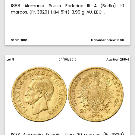
1888. Alemania. Prusia. Federico III. A (Berlín). 10
marcos. (Fr. 3829) (KM. 514). 3,99 g. AU. EBC-.
Start: 110€
Hammer price: 150€
Lot 9
04/06/2015
Auction 268-1
1873. Alemania. Sajonia. Juan. 20 marcos. (Fr. 3839)