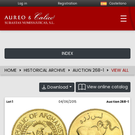
Log in
Registration
Castellano
Aureo & Calicó - Num
INDEX
HOME
HISTORICAL ARCHIVE
AUCTION 268-1
VIEW ALL
View online catalog
Download
Lot 1
04/06/2015
Auction 268-1