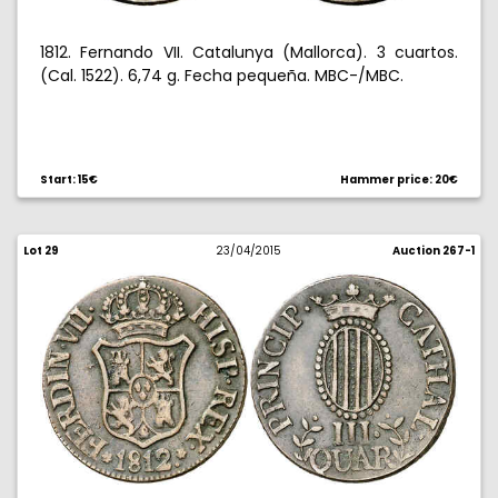
1812. Fernando VII. Catalunya (Mallorca). 3 cuartos.
(Cal. 1522). 6,74 g. Fecha pequeña. MBC-/MBC.
Start: 15€
Hammer price: 20€
Lot 29
23/04/2015
Auction 267-1