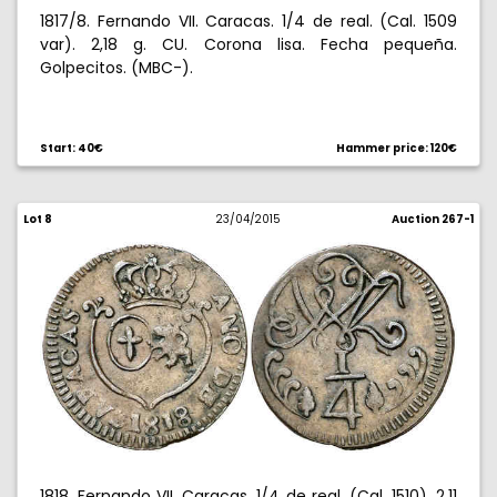
1817/8. Fernando VII. Caracas. 1/4 de real. (Cal. 1509
var). 2,18 g. CU. Corona lisa. Fecha pequeña.
Golpecitos. (MBC-).
Start: 40€
Hammer price: 120€
Lot 8
23/04/2015
Auction 267-1
1818. Fernando VII. Caracas. 1/4 de real. (Cal. 1510). 2,11