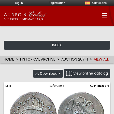
Log in
Registration
Castellano
Aureo & Calicó - Num
INDEX
HOME
HISTORICAL ARCHIVE
AUCTION 267-1
VIEW ALL
View online catalog
Download
Lot 1
23/04/2015
Auction 267-1