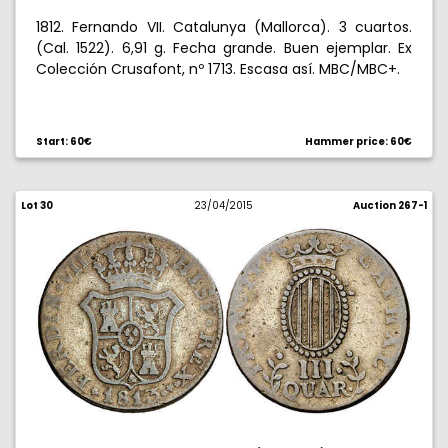
1812. Fernando VII. Catalunya (Mallorca). 3 cuartos.
(Cal. 1522). 6,91 g. Fecha grande. Buen ejemplar. Ex
Colección Crusafont, nº 1713. Escasa así. MBC/MBC+.
Start: 60€
Hammer price: 60€
Lot 30
23/04/2015
Auction 267-1