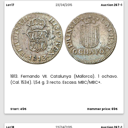
Lot 17
23/04/2015
Auction 267-1
1813. Fernando VII. Catalunya (Mallorca). 1 ochavo.
(Cal. 1534). 1,54 g. 3 recto. Escasa. MBC/MBC+.
Start: 45€
Hammer price: 65€
Lot 18
23/04/2015
Auction 267-1