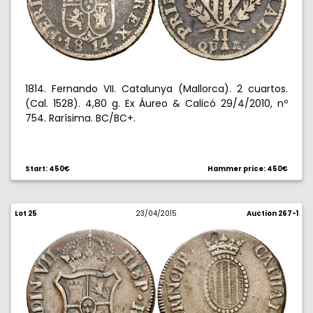
1814. Fernando VII. Catalunya (Mallorca). 2 cuartos.
(Cal. 1528). 4,80 g. Ex Áureo & Calicó 29/4/2010, nº
754. Rarísima. BC/BC+.
Start: 450€
Hammer price: 450€
Lot 25
23/04/2015
Auction 267-1