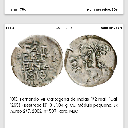
Start: 75€
Hammer price: 80€
Lot 13
23/04/2015
Auction 267-1
1813. Fernando VII. Cartagena de Indias. 1/2 real. (Cal.
1265) (Restrepo 131-3). 1,84 g. CU. Módulo pequeño. Ex
Áureo 2/7/2002, nº 507. Rara. MBC-.