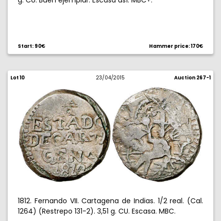
g. CU. Buen ejemplar. Escasa así. MBC+.
Start: 90€
Hammer price: 170€
Lot 10
23/04/2015
Auction 267-1
1812. Fernando VII. Cartagena de Indias. 1/2 real. (Cal.
1264) (Restrepo 131-2). 3,51 g. CU. Escasa. MBC.