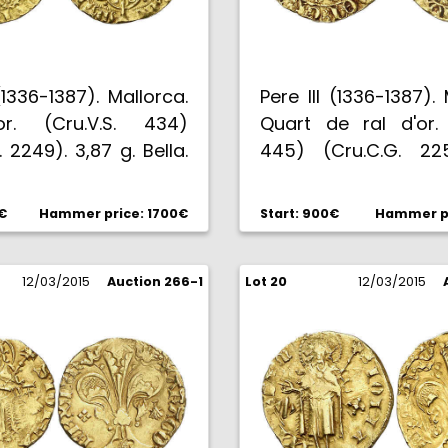
 (1336-1387). Mallorca.
Pere III (1336-1387). 
or. (Cru.V.S. 434)
Quart de ral d'or. 
. 2249). 3,87 g. Bella.
445) (Cru.C.G. 22
 así. EBC-/EBC.
figuraba en la Co
Caballero de las 
0€
Hammer price: 1700€
Start: 900€
Hammer pr
0,96 g. Muy rara. MBC
12/03/2015
Auction 266-1
Lot 20
12/03/2015