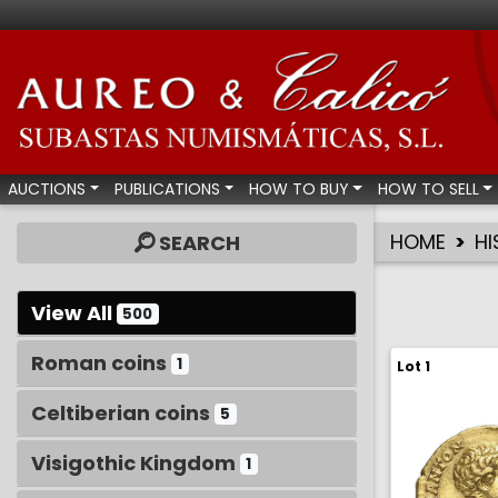
Aureo & Calicó - Num
AUCTIONS
PUBLICATIONS
HOW TO BUY
HOW TO SELL
HOME
HI
SEARCH
View All
500
Roman coins
1
Lot 1
Celtiberian coins
5
Visigothic Kingdom
1