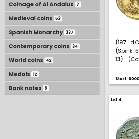
Coinage of Al Andalus
7
Medieval coins
53
Spanish Monarchy
337
(197 d.C
Contemporary coins
34
(Spink 6
13) (Ca
World coins
42
Bella. EB
Medals
12
Start: 600
Bank notes
8
Lot 4