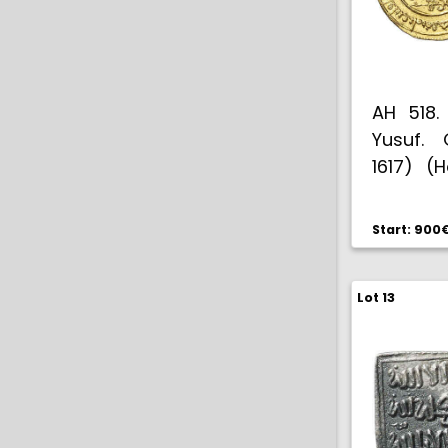
AH 518. 
Yusuf. 
1617) (
Escasa a
Start: 900
Lot 13