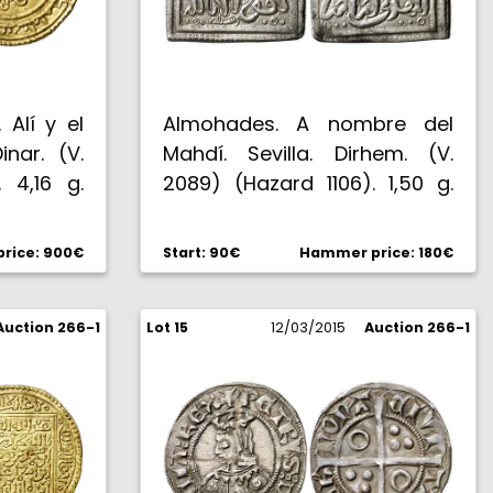
 Alí y el
Almohades. A nombre del
inar. (V.
Mahdí. Sevilla. Dirhem. (V.
 4,16 g.
2089) (Hazard 1106). 1,50 g.
Módulo pequeño, acuñación
muy cuidada. Bella. Rara así.
rice: 900€
Start: 90€
Hammer price: 180€
EBC+.
Auction 266-1
Lot 15
12/03/2015
Auction 266-1