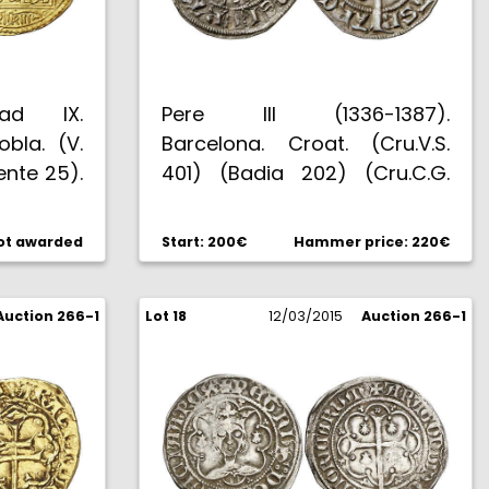
mad IX.
Pere III (1336-1387).
bla. (V.
Barcelona. Croat. (Cru.V.S.
ente 25).
401) (Badia 202) (Cru.C.G.
ese a una
2220). 3,14 g. Flores de 5
nterior a
pétalos. A, V y T latinas. Bella.
ot awarded
Start: 200€
Hammer price: 220€
EBC+.
Escasa así. EBC-.
Auction 266-1
Lot 18
12/03/2015
Auction 266-1