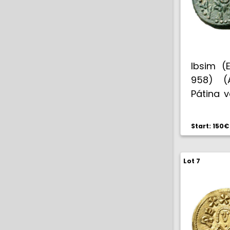
Ibsim (E
958) (A
Pátina v
MBC+.
Start: 150€
Lot 7