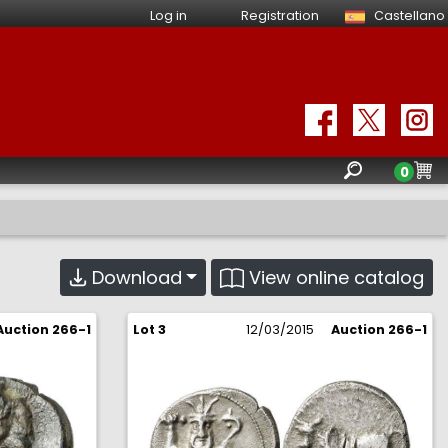
Log in
Registration
Castellano
0
View online catalog
Download
Auction 266-1
Lot 3
12/03/2015
Auction 266-1