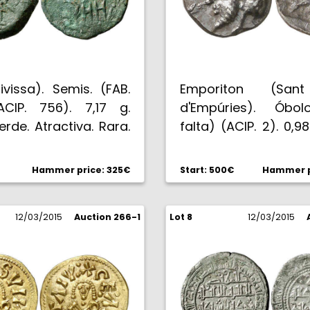
ivissa). Semis. (FAB.
Emporiton (San
CIP. 756). 7,17 g.
d'Empúries). Óbol
erde. Atractiva. Rara.
falta) (ACIP. 2). 0,98
Muy rara. EBC.
Hammer price: 325€
Start: 500€
Hammer p
12/03/2015
Auction 266-1
Lot 8
12/03/2015