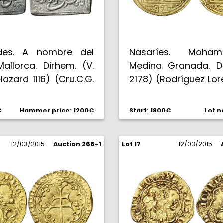
des. A nombre del
Nasaríes. Moha
allorca. Dirhem. (V.
Medina Granada. Do
azard 1116) (Cru.C.G.
2178) (Rodríguez Lor
,47 g. Acuñación muy
4,57 g. Muy bella, p
 ceca perfecta. Muy
hojita en anverso a
€
Hammer price: 1200€
Start: 1800€
Lot n
C-.
la acuñación. Rara. 
12/03/2015
Auction 266-1
Lot 17
12/03/2015