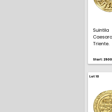
Suint
Caesara
Triente
(R.Plieg
Cospel a
Start: 250
Rara. EB
Lot 10