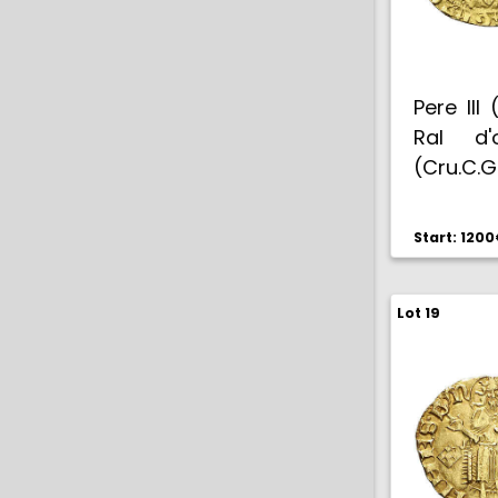
Pere III
Ral d'
(Cru.C.G
Muy rara
Start: 120
Lot 19