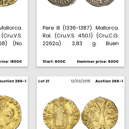
Mallorca.
Pere III (1336-1387). Mallorca.
(Cru.V.S.
Ral. (Cru.V.S. 450.1) (Cru.C.G.
58) (No
2262a). 3,83 g. Buen
lección
ejemplar. Rara y más así.
Yndias).
MBC+/EBC-.
ice: 1800€
Start: 600€
Hammer price: 600€
+.
Auction 266-1
Lot 21
12/03/2015
Auction 266-1