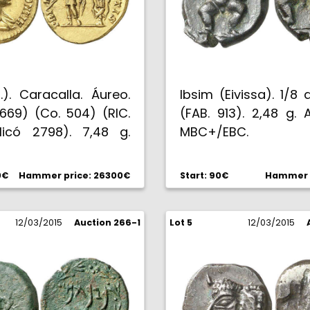
.). Caracalla. Áureo.
Ibsim (Eivissa). 1/8 
669) (Co. 504) (RIC.
(FAB. 913). 2,48 g. A
licó 2798). 7,48 g.
MBC+/EBC.
C.
0€
Hammer price: 26300€
Start: 90€
Hammer p
12/03/2015
Auction 266-1
Lot 5
12/03/2015