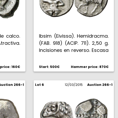
de calco.
Ibsim (Eivissa). Hemidracma.
tractiva.
(FAB. 918) (ACIP. 711). 2,50 g.
Incisiones en reverso. Escasa
así. EBC/MBC+.
rice: 160€
Start: 500€
Hammer price: 870€
Auction 266-1
Lot 6
12/03/2015
Auction 266-1