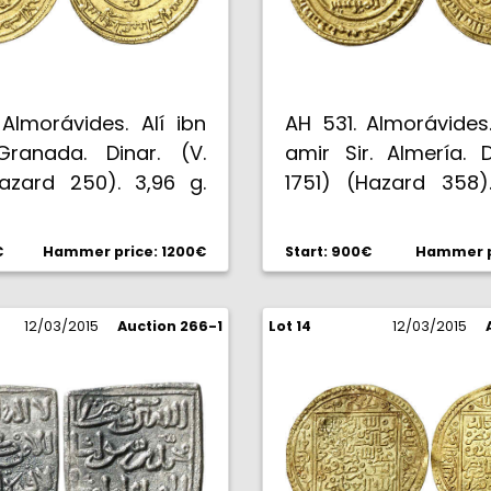
Almorávides. Alí ibn
AH 531. Almorávides.
Granada. Dinar. (V.
amir Sir. Almería. D
Hazard 250). 3,96 g.
1751) (Hazard 358).
sí. EBC.
Bella. Escasa. EBC.
€
Hammer price: 1200€
Start: 900€
Hammer p
12/03/2015
Auction 266-1
Lot 14
12/03/2015