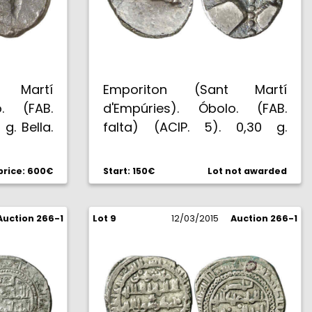
t Martí
Emporiton (Sant Martí
o. (FAB.
d'Empúries). Óbolo. (FAB.
 g. Bella.
falta) (ACIP. 5). 0,30 g.
Atractiva. EBC.
rice: 600€
Start: 150€
Lot not awarded
Auction 266-1
Lot 9
12/03/2015
Auction 266-1