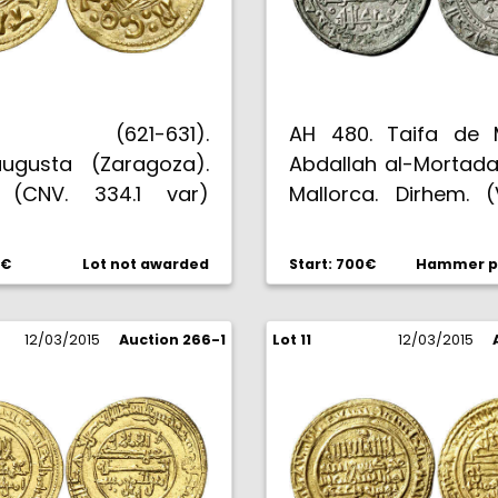
ila (621-631).
AH 480. Taifa de M
ugusta (Zaragoza).
Abdallah al-Mortada
. (CNV. 334.1 var)
Mallorca. Dirhem. (
o 338f var). 1,29 g.
(Prieto 218a) (Cru.C.
lgo alabeado. Bella.
4,46 g. Muy bella. M
0€
Lot not awarded
Start: 700€
Hammer pr
C+.
márgenes completo
muy claramente l
12/03/2015
Auction 266-1
Lot 11
Plateado original 
12/03/2015
Rarísima así. EBC/EB