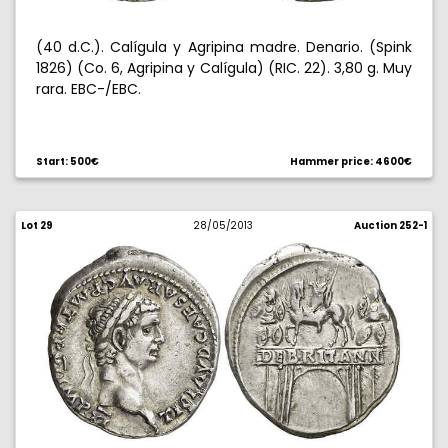
(40 d.C.). Calígula y Agripina madre. Denario. (Spink
1826) (Co. 6, Agripina y Calígula) (RIC. 22). 3,80 g. Muy
rara. EBC-/EBC.
Start: 500€
Hammer price: 4600€
Lot 29
28/05/2013
Auction 252-1