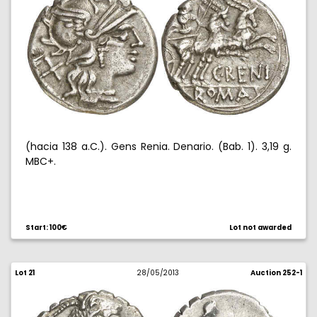
(hacia 138 a.C.). Gens Renia. Denario. (Bab. 1). 3,19 g.
MBC+.
Start: 100€
Lot not awarded
Lot 21
28/05/2013
Auction 252-1