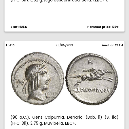
(FFC. 311). 3,92 g. Algo descentrada. Bella. (EBC+).
Start: 125€
Hammer price: 125€
Lot 10
28/05/2013
Auction 252-1
(90 a.C.). Gens Calpurnia. Denario. (Bab. 11) (S. 11a)
(FFC. 311). 3,75 g. Muy bella. EBC+.