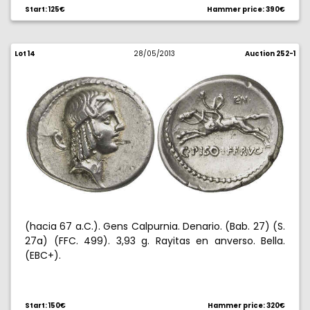
Start: 125€
Hammer price: 390€
Lot 14
28/05/2013
Auction 252-1
(hacia 67 a.C.). Gens Calpurnia. Denario. (Bab. 27) (S.
27a) (FFC. 499). 3,93 g. Rayitas en anverso. Bella.
(EBC+).
Start: 150€
Hammer price: 320€