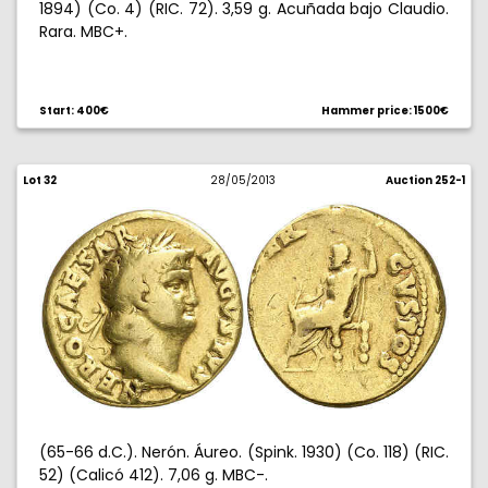
1894) (Co. 4) (RIC. 72). 3,59 g. Acuñada bajo Claudio.
Rara. MBC+.
Start: 400€
Hammer price: 1500€
Lot 32
28/05/2013
Auction 252-1
(65-66 d.C.). Nerón. Áureo. (Spink. 1930) (Co. 118) (RIC.
52) (Calicó 412). 7,06 g. MBC-.