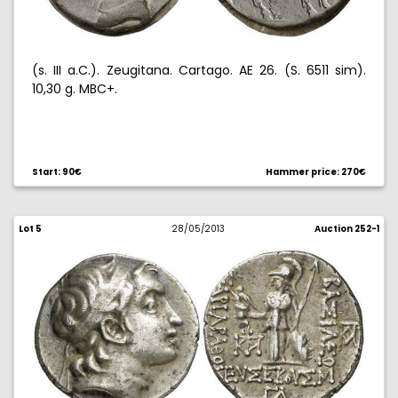
(s. III a.C.). Zeugitana. Cartago. AE 26. (S. 6511 sim).
10,30 g. MBC+.
Start: 90€
Hammer price: 270€
Lot 5
28/05/2013
Auction 252-1