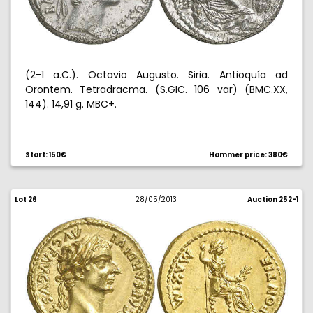
(2-1 a.C.). Octavio Augusto. Siria. Antioquía ad
Orontem. Tetradracma. (S.GIC. 106 var) (BMC.XX,
144). 14,91 g. MBC+.
Start: 150€
Hammer price: 380€
Lot 26
28/05/2013
Auction 252-1