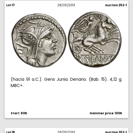
Lot 17
28/05/2013
Auction 252-1
(hacia 91 a.C.). Gens Junia. Denario. (Bab. 15). 4,12 g.
MBC+.
Start: 80€
Hammer price: 100€
Lot 18
28/05/2013
Auction 252-1