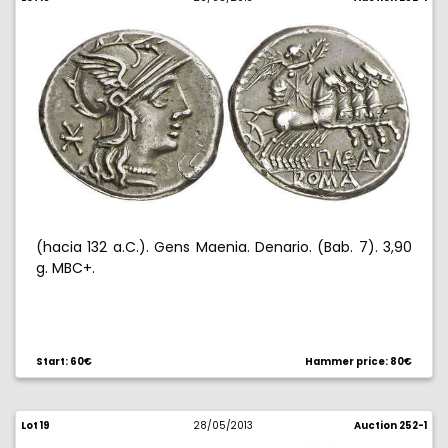
(hacia 132 a.C.). Gens Maenia. Denario. (Bab. 7). 3,90
g. MBC+.
Start: 60€
Hammer price: 80€
Lot 19
28/05/2013
Auction 252-1