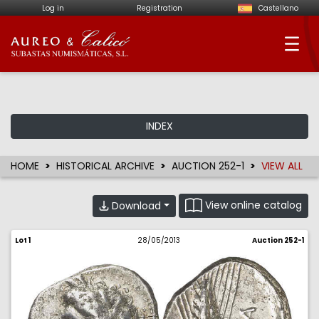
Log in
Registration
Castellano
Aureo & Calicó - Num
INDEX
HOME
HISTORICAL ARCHIVE
AUCTION 252-1
VIEW ALL
View online catalog
Download
Lot 1
28/05/2013
Auction 252-1