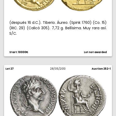
(después 16 d.C.). Tiberio. Áureo. (Spink 1760) (Co. 15)
(RIC. 29) (Calicó 305). 7,72 g. Bellísima. Muy rara así.
S/C.
Start: 10000€
Lot not awarded
Lot 27
28/05/2013
Auction 252-1