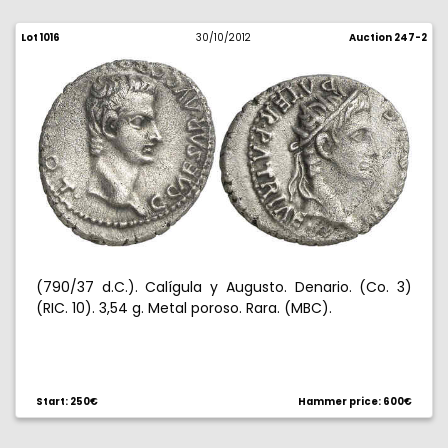
Lot 1016
30/10/2012
Auction 247-2
(790/37 d.C.). Calígula y Augusto. Denario. (Co. 3)
(RIC. 10). 3,54 g. Metal poroso. Rara. (MBC).
Start: 250€
Hammer price: 600€