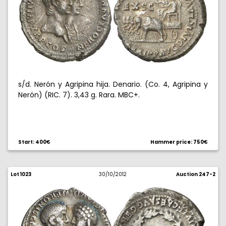
s/d. Nerón y Agripina hija. Denario. (Co. 4, Agripina y
Nerón) (RIC. 7). 3,43 g. Rara. MBC+.
Start: 400€
Hammer price: 750€
Lot 1023
30/10/2012
Auction 247-2