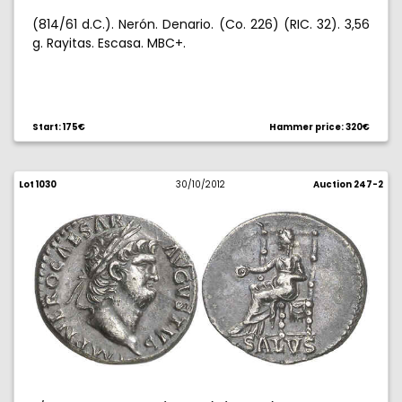
(814/61 d.C.). Nerón. Denario. (Co. 226) (RIC. 32). 3,56
g. Rayitas. Escasa. MBC+.
Start: 175€
Hammer price: 320€
Lot 1030
30/10/2012
Auction 247-2