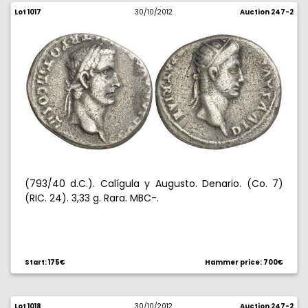
Lot 1017
30/10/2012
Auction 247-2
(793/40 d.C.). Calígula y Augusto. Denario. (Co. 7)
(RIC. 24). 3,33 g. Rara. MBC-.
Start: 175€
Hammer price: 700€
Lot 1018
30/10/2012
Auction 247-2