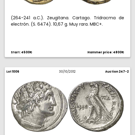
(264-241 a.C.). Zeugitana. Cartago. Tridracma de
electrón. (S. 6474). 10,67 g. Muy rara. MBC+.
Start: 4500€
Hammer price: 4800€
Lot 1006
30/10/2012
Auction 247-2