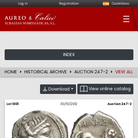
Log in
Registration
Castellano
Aureo & Calicó - Num
INDEX
HOME
HISTORICAL ARCHIVE
AUCTION 247-2
VIEW ALL
View online catalog
Download
Lot 1001
30/10/2012
Auction 247-2