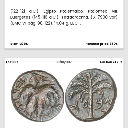
(122-121 a.C.). Egipto Ptolemaico. Ptolomeo VIII,
Euergetes (145-116 a.C.). Tetradracma. (S. 7908 var)
(BMC VI, pág. 98, 122). 14,04 g. EBC-.
Start: 270€
Hammer price: 380€
Lot 1007
30/10/2012
Auction 247-2