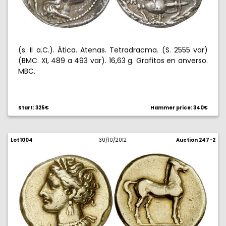
(s. II a.C.). Ática. Atenas. Tetradracma. (S. 2555 var)
(BMC. XI, 489 a 493 var). 16,63 g. Grafitos en anverso.
MBC.
Start: 325€
Hammer price: 340€
Lot 1004
30/10/2012
Auction 247-2