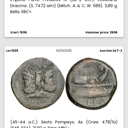
Dracma. (S. 7472 sim) (Mitch. A. & C. W. 589). 3,89 g.
Bella. EBC+.
Start: 150€
Hammer price: 260€
Lot 1009
30/10/2012
Auction 247-2
(45-44 a.C.). Sexto Pompeyo. As. (Craw. 478/1a)