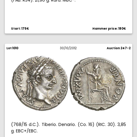
(FAB. R34). 21,90 g. Rara. MBC-.
Start: 175€
Hammer price: 180€
Lot 1010
30/10/2012
Auction 247-2
(768/15 d.C.). Tiberio. Denario. (Co. 16) (RIC. 30). 3,85
g. EBC+/EBC.