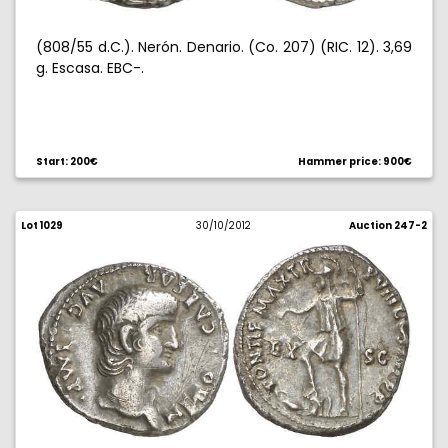
(808/55 d.C.). Nerón. Denario. (Co. 207) (RIC. 12). 3,69
g. Escasa. EBC-.
Start: 200€
Hammer price: 900€
Lot 1029
30/10/2012
Auction 247-2