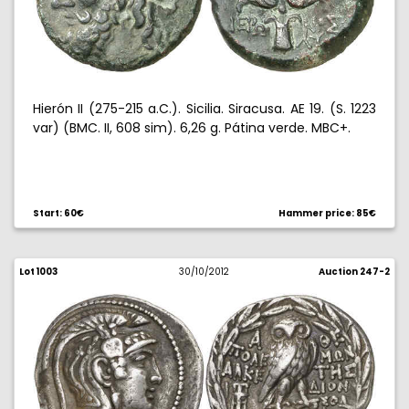
Hierón II (275-215 a.C.). Sicilia. Siracusa. AE 19. (S. 1223
var) (BMC. II, 608 sim). 6,26 g. Pátina verde. MBC+.
Start: 60€
Hammer price: 85€
Lot 1003
30/10/2012
Auction 247-2