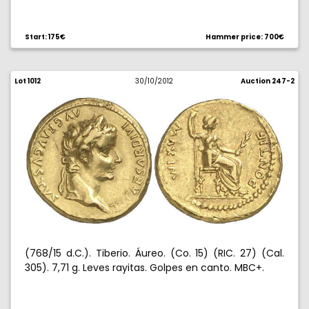
Start: 175€
Hammer price: 700€
Lot 1012
30/10/2012
Auction 247-2
(768/15 d.C.). Tiberio. Áureo. (Co. 15) (RIC. 27) (Cal.
305). 7,71 g. Leves rayitas. Golpes en canto. MBC+.