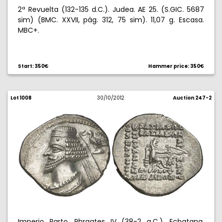
2ª Revuelta (132-135 d.C.). Judea. AE 25. (S.GIC. 5687
sim) (BMC. XXVII, pág. 312, 75 sim). 11,07 g. Escasa.
MBC+.
Start: 350€
Hammer price: 350€
Lot 1008
30/10/2012
Auction 247-2
Imperio Parto. Phraates IV (38-2 a.C.). Ecbatana.