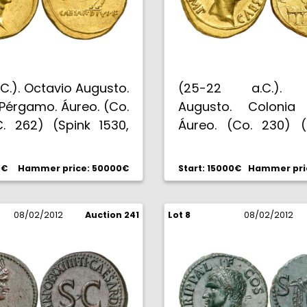
.C.). Octavio Augusto.
(25-22 a.C.). 
Pérgamo. Áureo. (Co.
Augusto. Colonia P
C. 262) (Spink 1530,
Áureo. (Co. 230) (R
ejemplar) (Calicó
(Spink falta) (Cali
6 g. Ex NFA 11/90 #318.
7,83 g. Bella. Rarísima
0€
Hammer price: 50000€
Start: 15000€
Hammer pri
ra. EBC.
08/02/2012
Auction 241
Lot 8
08/02/2012