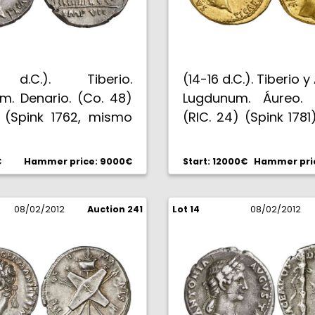
 d.C.). Tiberio.
(14-16 d.C.). Tiberio 
m. Denario. (Co. 48)
Lugdunum. Áureo. 
) (Spink 1762, mismo
(RIC. 24) (Spink 1781
). 3,81 g. Ex Superior
313). 7,79 g. Muy b
4, Ex NFA XX #95, Ex
rara. EBC+.
€
Hammer price: 9000€
Start: 12000€
Hammer pri
n E. P. Nicholas 3/83
x colección Mazzini
lísima. S/C-.
08/02/2012
Auction 241
Lot 14
08/02/2012