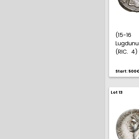
(15-16
Lugdunu
(RIC. 4
ejemplar
8/95 #72
Start: 500
colecció
#120, E
Lot 13
#48. Bel