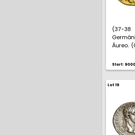
(37-38
Germá
Áureo. (
1814) (
Bella pá
Start: 900
rara. MB
Lot 19