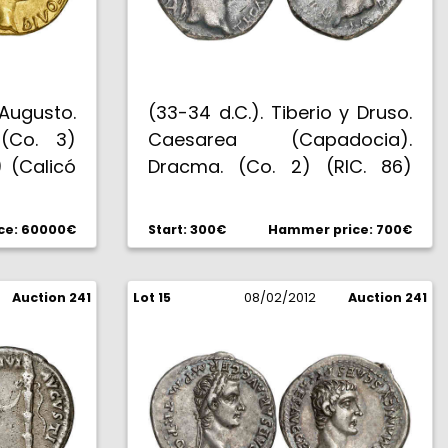
y Augusto.
(33-34 d.C.). Tiberio y Druso.
(Co. 3)
Caesarea (Capadocia).
) (Calicó
Dracma. (Co. 2) (RIC. 86)
ella. Muy
(Spink 1792). 3,57 g. Rara.
MBC+.
ce: 60000€
Start: 300€
Hammer price: 700€
Auction 241
Lot 15
08/02/2012
Auction 241