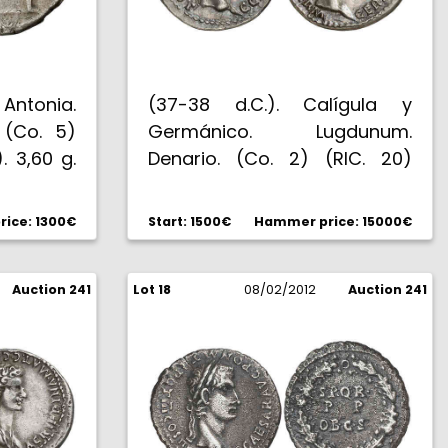
ntonia.
(37-38 d.C.). Calígula y
 (Co. 5)
Germánico. Lugdunum.
. 3,60 g.
Denario. (Co. 2) (RIC. 20)
o. Rara.
(Spink falta). 3,77 g. Ex Tkalec
2/00 #237. Muy bella. Pátina
ice: 1300€
Start: 1500€
Hammer price: 15000€
muy atractiva. Rara. EBC+.
Auction 241
Lot 18
08/02/2012
Auction 241