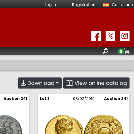
Log in
Registration
Castellano
0
E
View online catalog
Download
Auction 241
Lot 3
08/02/2012
Auction 241