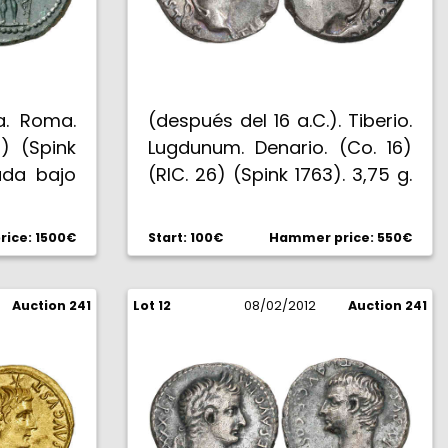
pa. Roma.
(después del 16 a.C.). Tiberio.
8) (Spink
Lugdunum. Denario. (Co. 16)
ñada bajo
(RIC. 26) (Spink 1763). 3,75 g.
a verde
Atractiva pátina. Rara. MBC+.
ice: 1500€
Start: 100€
Hammer price: 550€
Auction 241
Lot 12
08/02/2012
Auction 241