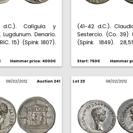
 d.C.). Calígula y
(41-42 d.C.). Claud
. Lugdunum. Denario.
Sestercio. (Co. 39) 
(RIC. 15) (Spink 1807).
(Spink 1849). 28,
Bonita pátina. Rara.
colección Benz, La
BC+.
#209, Ex Bourgey 12
€
Hammer price: 4000€
Start: 750€
Hammer pr
Bellísima. EBC+.
08/02/2012
Auction 241
Lot 23
08/02/2012