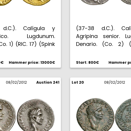
 d.C.). Calígula y
(37-38 d.C.). Cal
nico. Lugdunum.
Agripina senior. L
Co. 1) (RIC. 17) (Spink
Denario. (Co. 2) (
Calicó 321). 7,70 g.
(Spink 1825). 3,82 
tina anaranjada. Muy
EBC-.
0€
Hammer price: 13000€
Start: 800€
Hammer pr
C+.
08/02/2012
Auction 241
Lot 20
08/02/2012