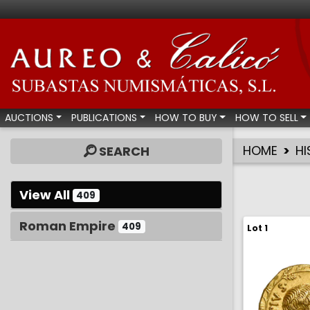
Aureo & Calicó - Num
AUCTIONS
PUBLICATIONS
HOW TO BUY
HOW TO SELL
HOME
HI
SEARCH
View All
409
Roman Empire
409
Lot 1