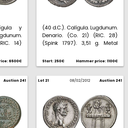
ígula y
(40 d.C.). Calígula. Lugdunum.
ugdunum.
Denario. (Co. 21) (RIC. 28)
RIC. 14)
(Spink 1797). 3,51 g. Metal
g. Rara.
poroso. Rara. (EBC-/MBC+).
ice: 6500€
Start: 250€
Hammer price: 1100€
Auction 241
Lot 21
08/02/2012
Auction 241