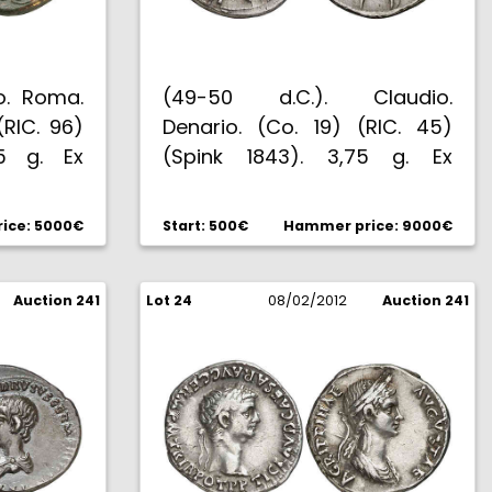
io. Roma.
(49-50 d.C.). Claudio.
(RIC. 96)
Denario. (Co. 19) (RIC. 45)
55 g. Ex
(Spink 1843). 3,75 g. Ex
nz 11/99
colección Benz, Lanz 11/99
/13 #70.
#207, Ex Bank Leu 5/79 #203.
ice: 5000€
Start: 500€
Hammer price: 9000€
Suave pátina. Muy bella. Rara.
EBC.
Auction 241
Lot 24
08/02/2012
Auction 241