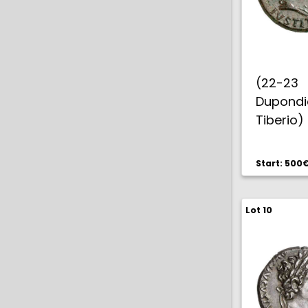
(22-23 
Dupondi
Tiberio)
Pátina 
escasa. 
Start: 500
Lot 10