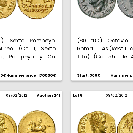
.). Sexto Pompeyo.
(80 d.C.). Octavio 
 Áureo. (Co. 1, Sexto
Roma. As.(Restitu
o, Pompeyo y Cn.
Tito) (Co. 551 de 
 hijo) (Spink 1387)
(RIC. 197) (Spink 2583)
71). 7,95 g. Muy bella.
Pátina verde oscu
00€
Hammer price: 170000€
Start: 300€
Hammer pr
. EBC+.
bella. EBC.
08/02/2012
Auction 241
Lot 5
08/02/2012