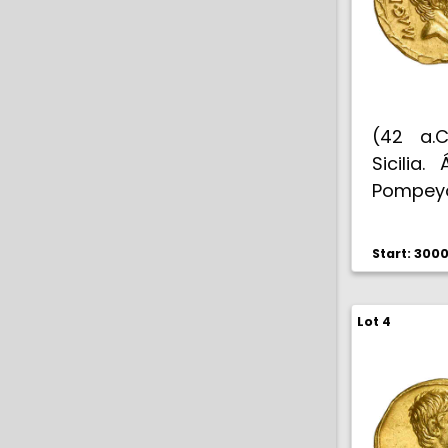
(42 a.C
Sicilia.
Pompey
Pompeyo
(Calicó 
Start: 300
Rarísima
Lot 4