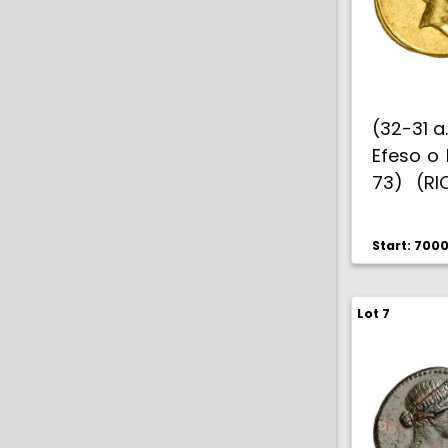
(32-31 a
Efeso o 
73) (RI
mismo 
187). 7,6
Start: 700
Bella. Ra
Lot 7