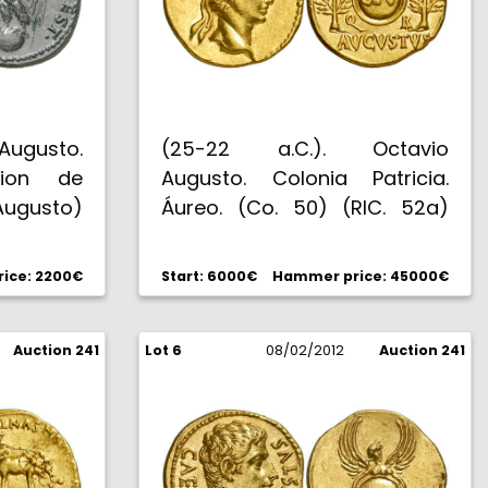
Augusto.
(25-22 a.C.). Octavio
cion de
Augusto. Colonia Patricia.
Augusto)
Áureo. (Co. 50) (RIC. 52a)
. 11,87 g.
(Spink falta) (Calicó 182).
ro. Muy
7,73 g. Rara. EBC/EBC-.
ice: 2200€
Start: 6000€
Hammer price: 45000€
Auction 241
Lot 6
08/02/2012
Auction 241