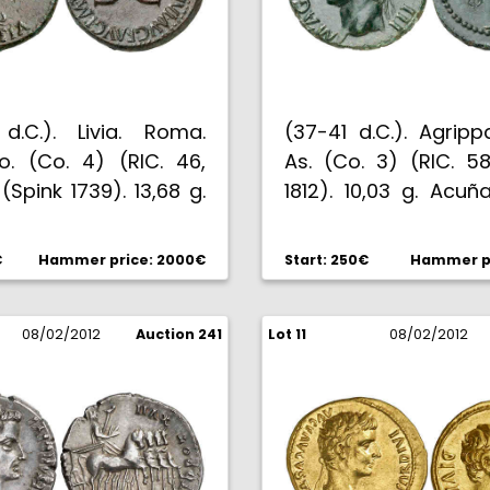
d.C.). Livia. Roma.
(37-41 d.C.). Agrip
o. (Co. 4) (RIC. 46,
As. (Co. 3) (RIC. 5
 (Spink 1739). 13,68 g.
1812). 10,03 g. Acu
marrón. Bella. Muy
Calígula. Pátin
EBC.
oscuro. Bella. EBC.
€
Hammer price: 2000€
Start: 250€
Hammer pr
08/02/2012
Auction 241
Lot 11
08/02/2012