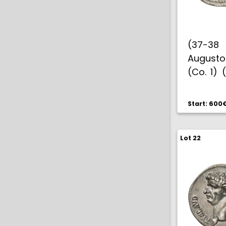
(37-38
Augusto
(Co. 1) 
3,72 g. 
EBC-/M
Start: 600
Lot 22