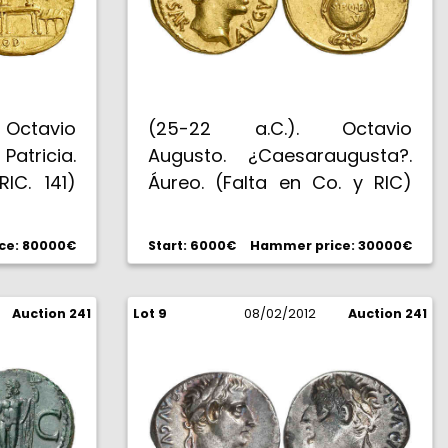
Octavio
(25-22 a.C.). Octavio
atricia.
Augusto. ¿Caesaraugusta?.
IC. 141)
Áureo. (Falta en Co. y RIC)
có 262).
(Calicó 286). 7,82 g. Bella.
. EBC.
Rara. EBC+/EBC-.
ce: 80000€
Start: 6000€
Hammer price: 30000€
Auction 241
Lot 9
08/02/2012
Auction 241