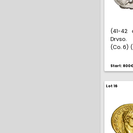
(41-42 
Drvso. 
(Co. 6) (
3,83 
Claudio
Start: 800
Rara. EB
Lot 16