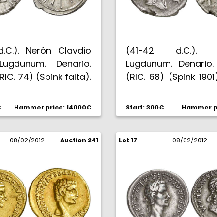
d.C.). Nerón Clavdio
(41-42 d.C.). A
Lugdunum. Denario.
Lugdunum. Denario.
RIC. 74) (Spink falta).
(RIC. 68) (Spink 1901)
g. Acuñada bajo
Acuñada bajo Claudi
. Preciosa pátina.
MBC.
€
Hammer price: 14000€
Start: 300€
Hammer pr
C.
08/02/2012
Auction 241
Lot 17
08/02/2012