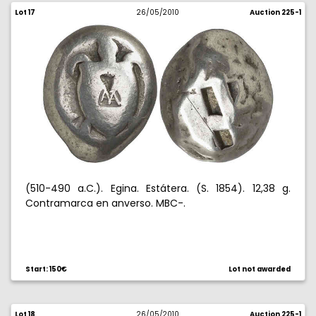
Lot 17
26/05/2010
Auction 225-1
(510-490 a.C.). Egina. Estátera. (S. 1854). 12,38 g.
Contramarca en anverso. MBC-.
Start: 150€
Lot not awarded
Lot 18
26/05/2010
Auction 225-1