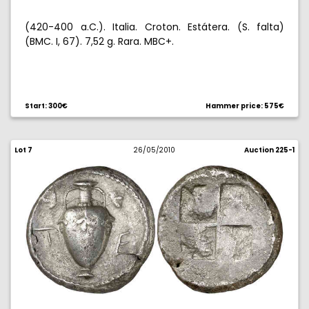
(420-400 a.C.). Italia. Croton. Estátera. (S. falta)
(BMC. I, 67). 7,52 g. Rara. MBC+.
Start: 300€
Hammer price: 575€
Lot 7
26/05/2010
Auction 225-1