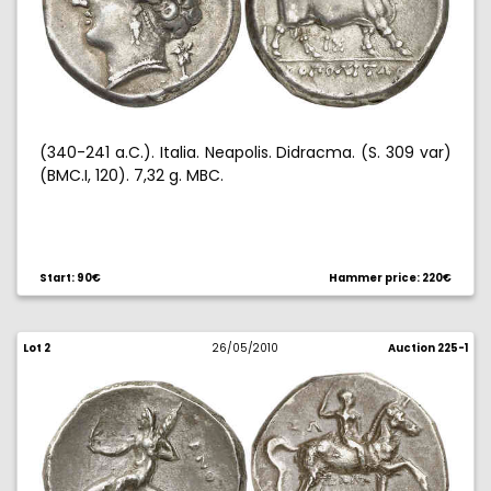
(340-241 a.C.). Italia. Neapolis. Didracma. (S. 309 var)
(BMC.I, 120). 7,32 g. MBC.
Start: 90€
Hammer price: 220€
Lot 2
26/05/2010
Auction 225-1