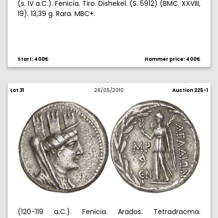
(s. IV a.C.). Fenicia. Tiro. Dishekel. (S. 5912) (BMC. XXVIII,
19). 13,39 g. Rara. MBC+.
Start: 400€
Hammer price: 400€
Lot 31
26/05/2010
Auction 225-1
(120-119 a.C.). Fenicia. Arados. Tetradracma.