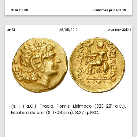
Start: 80€
Hammer price: 80€
Lot 13
26/05/2010
Auction 225-1
(s. II-I a.C.). Tracia. Tomis. Lisimaco (323-281 a.C.).
Estátera de oro. (S. 1708 sim). 8,27 g. EBC.