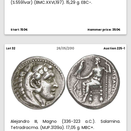
(S.5591var) (BMC.XXVI,197). 15,29 g. EBC-.
Start: 150€
Hammer price: 350€
Lot 32
26/05/2010
Auction 225-1
Alejandro III, Magno (336-323 a.C.). Salamina.
Tetradracma. (MJP.3139a). 17,05 g. MBC+.