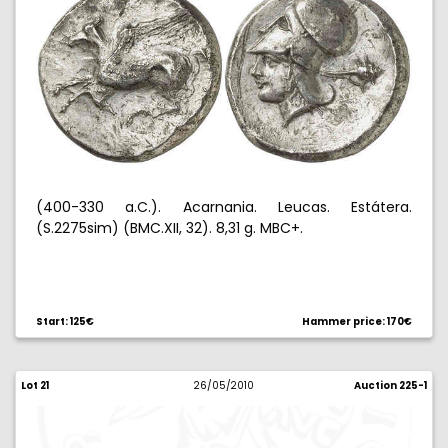
(400-330 a.C.). Acarnania. Leucas. Estátera.
(S.2275sim) (BMC.XII, 32). 8,31 g. MBC+.
Start: 125€
Hammer price: 170€
Lot 21
26/05/2010
Auction 225-1