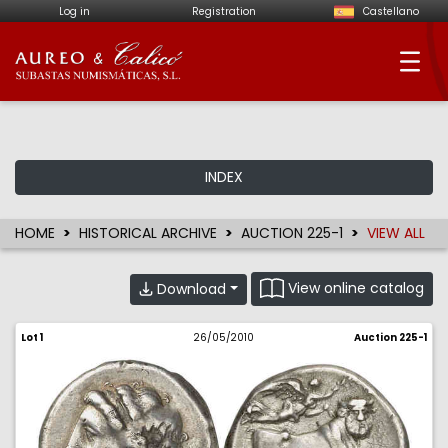
Log in
Registration
Castellano
Aureo & Calicó - Num
INDEX
HOME
HISTORICAL ARCHIVE
AUCTION 225-1
VIEW ALL
View online catalog
Download
Lot 1
26/05/2010
Auction 225-1