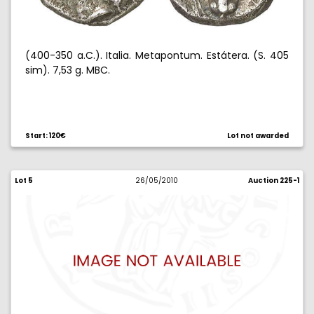
(400-350 a.C.). Italia. Metapontum. Estátera. (S. 405
sim). 7,53 g. MBC.
Start: 120€
Lot not awarded
Lot 5
26/05/2010
Auction 225-1