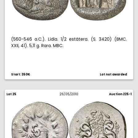
(560-546 a.C.). Lidia. 1/2 estátera. (S. 3420) (BMC.
XXII, 41). 5,11 g. Rara. MBC.
Start: 350€
Lot not awarded
Lot 25
26/05/2010
Auction 225-1