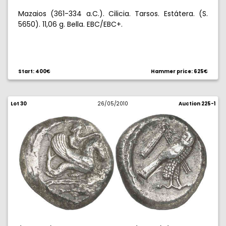
Mazaios (361-334 a.C.). Cilicia. Tarsos. Estátera. (S.
5650). 11,06 g. Bella. EBC/EBC+.
Start: 400€
Hammer price: 625€
Lot 30
26/05/2010
Auction 225-1