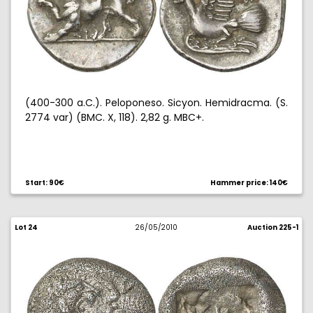
(400-300 a.C.). Peloponeso. Sicyon. Hemidracma. (S.
2774 var) (BMC. X, 118). 2,82 g. MBC+.
Start: 90€
Hammer price: 140€
Lot 24
26/05/2010
Auction 225-1