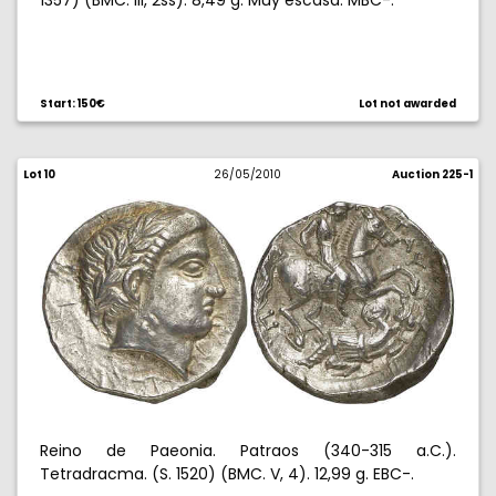
1357) (BMC. III, 2ss). 8,49 g. Muy escasa. MBC-.
Start: 150€
Lot not awarded
Lot 10
26/05/2010
Auction 225-1
Reino de Paeonia. Patraos (340-315 a.C.).
Tetradracma. (S. 1520) (BMC. V, 4). 12,99 g. EBC-.