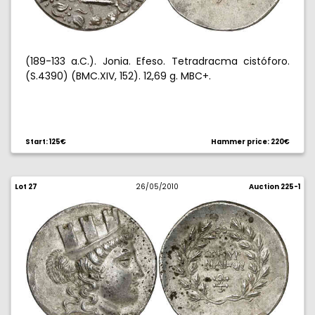
(189-133 a.C.). Jonia. Efeso. Tetradracma cistóforo.
(S.4390) (BMC.XIV, 152). 12,69 g. MBC+.
Start: 125€
Hammer price: 220€
Lot 27
26/05/2010
Auction 225-1