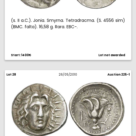
(s. II a.C.). Jonia. Smyrna. Tetradracma. (S. 4556 sim)
(BMC. falta). 16,58 g. Rara. EBC-.
Start: 1400€
Lot not awarded
Lot 28
26/05/2010
Auction 225-1