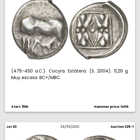
(475-450 a.C.). Cocyra. Estátera. (S. 2004). 11,29 g.
Muy escasa. BC+/MBC.
Start: 110€
Hammer price: 145€
Lot 20
26/05/2010
Auction 225-1