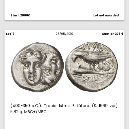
Start: 2000€
Lot not awarded
Lot 12
26/05/2010
Auction 225-1
(400-350 a.C.). Tracia. Istros. Estátera. (S. 1669 var).
5,82 g. MBC+/MBC.