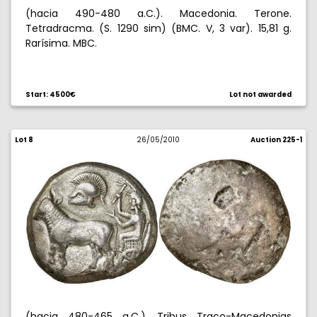
(hacia 490-480 a.C.). Macedonia. Terone.
Tetradracma. (S. 1290 sim) (BMC. V, 3 var). 15,81 g.
Rarísima. MBC.
Start: 4500€
Lot not awarded
Lot 8
26/05/2010
Auction 225-1
(hacia 480-465 a.C.). Tribus Traco-Macedonias