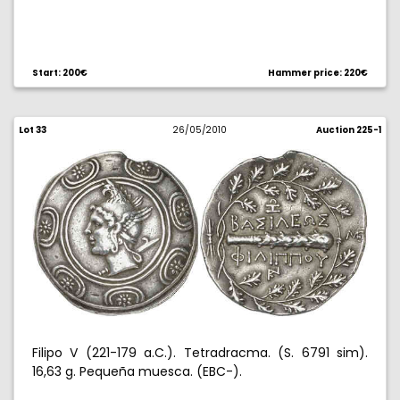
Start: 200€
Hammer price: 220€
Lot 33
26/05/2010
Auction 225-1
Filipo V (221-179 a.C.). Tetradracma. (S. 6791 sim).
16,63 g. Pequeña muesca. (EBC-).