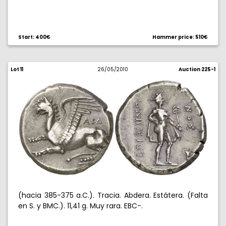
Start: 400€
Hammer price: 510€
Lot 11
26/05/2010
Auction 225-1
(hacia 385-375 a.C.). Tracia. Abdera. Estátera. (Falta
en S. y BMC.). 11,41 g. Muy rara. EBC-.