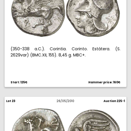
(350-338 a.C.). Corintia. Corinto. Estátera. (S.
2629var) (BMC.XII, 155). 8,45 g. MBC+.
Start: 125€
Hammer price: 160€
Lot 23
26/05/2010
Auction 225-1