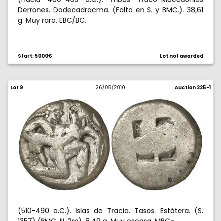
Derrones. Dodecadracma. (Falta en S. y BMC.). 38,61
g. Muy rara. EBC/BC.
Start: 5000€
Lot not awarded
Lot 9
26/05/2010
Auction 225-1
(510-490 a.C.). Islas de Tracia. Tasos. Estátera. (S.