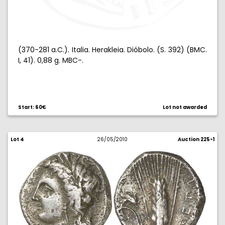
(370-281 a.C.). Italia. Herakleia. Dióbolo. (S. 392) (BMC.
I, 41). 0,88 g. MBC-.
Start: 60€
Lot not awarded
Lot 4
26/05/2010
Auction 225-1