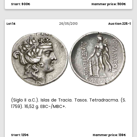
Start: 900€
Hammer price: 1100€
Lot 14
26/05/2010
Auction 225-1
(Siglo II a.C.). Islas de Tracia. Tasos. Tetradracma. (S.
1759). 16,52 g. EBC-/MBC+.
Start: 125€
Hammer price: 136€