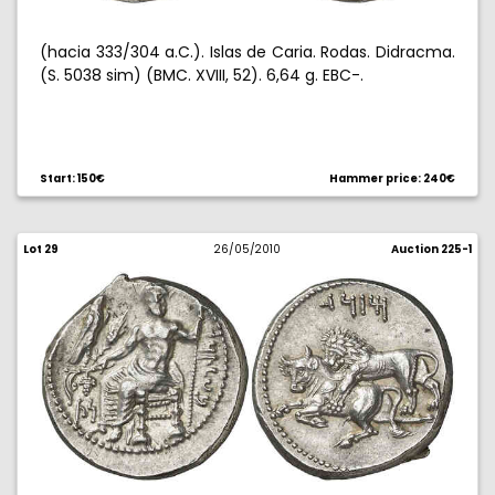
(hacia 333/304 a.C.). Islas de Caria. Rodas. Didracma.
(S. 5038 sim) (BMC. XVIII, 52). 6,64 g. EBC-.
Start: 150€
Hammer price: 240€
Lot 29
26/05/2010
Auction 225-1