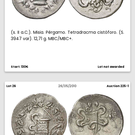
(s. II a.C.). Misia. Pérgamo. Tetradracma cistóforo. (S.
3947 var). 12,71 g. MBC/MBC+.
Start: 130€
Lot not awarded
Lot 26
26/05/2010
Auction 225-1