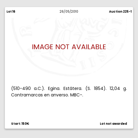
Lot 16
26/05/2010
Auction 225-1
(510-490 a.C.). Egina. Estátera. (S. 1854). 12,04 g.
Contramarcas en anverso. MBC-.
Start: 150€
Lot not awarded