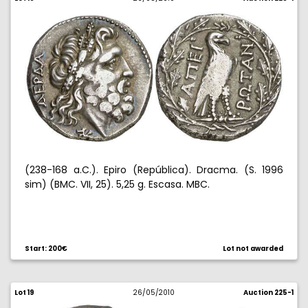
(238-168 a.C.). Epiro (República). Dracma. (S. 1996
sim) (BMC. VII, 25). 5,25 g. Escasa. MBC.
Start: 200€
Lot not awarded
Lot 19
26/05/2010
Auction 225-1