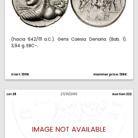
(hacia 642/111 a.C.). Gens Caesia. Denaria. (Bab. 1).
3,94 g. EBC-.
Start: 100€
Hammer price: 136€
Lot 28
27/01/2010
Auction 222