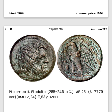
Start: 150€
Hammer price: 180€
Lot 12
27/01/2010
Auction 222
Ptolomeo II, Filadelfo (285-246 a.C.). AE 28. (S. 7779
var)(BMC.VI, 14). 11,83 g. MBC.