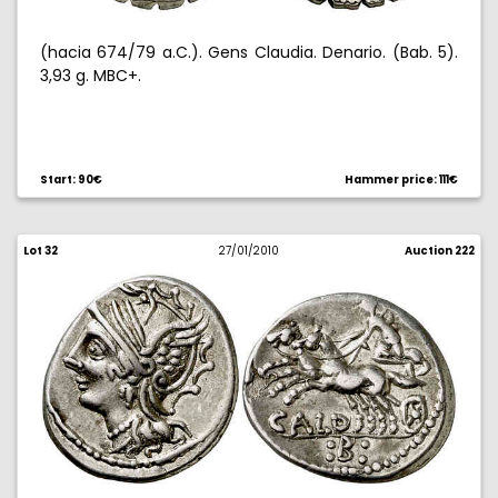
(hacia 674/79 a.C.). Gens Claudia. Denario. (Bab. 5).
3,93 g. MBC+.
Start: 90€
Hammer price: 111€
Lot 32
27/01/2010
Auction 222