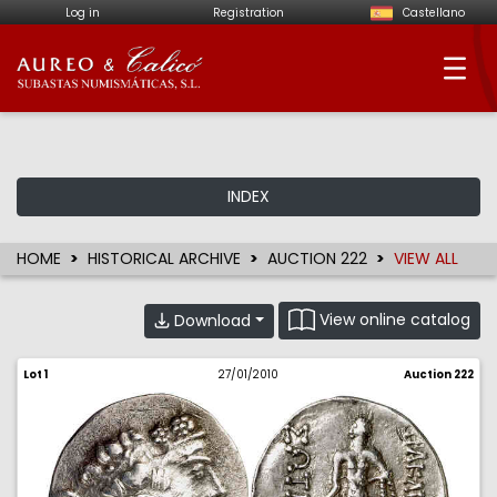
Log in
Registration
Castellano
Aureo & Calicó - Num
INDEX
HOME
HISTORICAL ARCHIVE
AUCTION 222
VIEW ALL
View online catalog
Download
Lot 1
27/01/2010
Auction 222