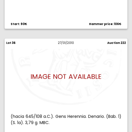
Start: 90€
Hammer price: 106€
Lot 36
27/01/2010
Auction 222
(hacia 645/108 a.C.). Gens Herennia. Denario. (Bab. 1)
(S. 1a). 3,79 g. MBC.