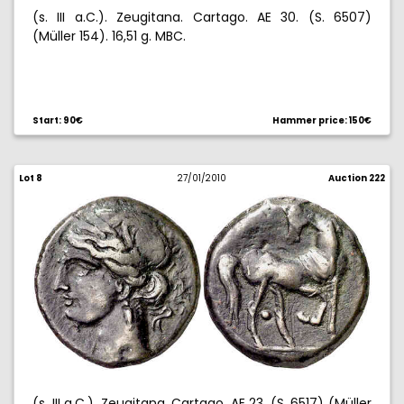
(s. III a.C.). Zeugitana. Cartago. AE 30. (S. 6507)
(Müller 154). 16,51 g. MBC.
Start: 90€
Hammer price: 150€
Lot 8
27/01/2010
Auction 222
(s. III a.C.). Zeugitana. Cartago. AE 23. (S. 6517) (Müller