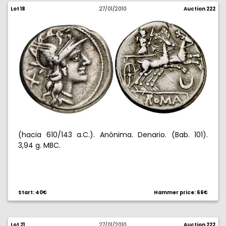
Lot 18
27/01/2010
Auction 222
(hacia 610/143 a.C.). Anónima. Denario. (Bab. 101).
3,94 g. MBC.
Start: 40€
Hammer price: 66€
Lot 21
27/01/2010
Auction 222