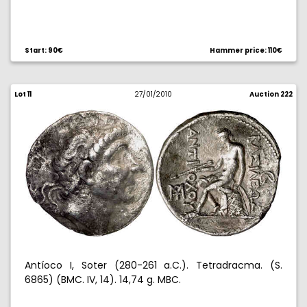
Start: 90€
Hammer price: 110€
Lot 11
27/01/2010
Auction 222
Antíoco I, Soter (280-261 a.C.). Tetradracma. (S.
6865) (BMC. IV, 14). 14,74 g. MBC.