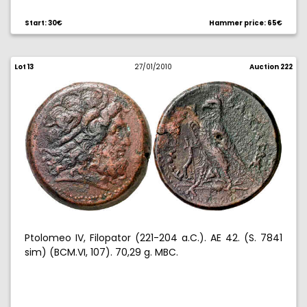
Start: 30€
Hammer price: 65€
Lot 13
27/01/2010
Auction 222
Ptolomeo IV, Filopator (221-204 a.C.). AE 42. (S. 7841
sim) (BCM.VI, 107). 70,29 g. MBC.