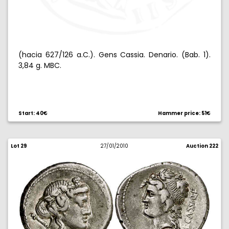
(hacia 627/126 a.C.). Gens Cassia. Denario. (Bab. 1).
3,84 g. MBC.
Start: 40€
Hammer price: 51€
Lot 29
27/01/2010
Auction 222