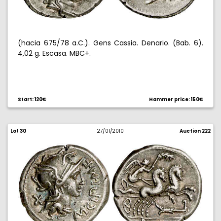
(hacia 675/78 a.C.). Gens Cassia. Denario. (Bab. 6).
4,02 g. Escasa. MBC+.
Start: 120€
Hammer price: 150€
Lot 30
27/01/2010
Auction 222