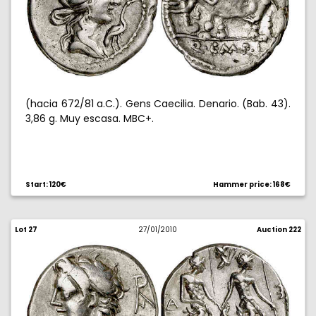
(hacia 672/81 a.C.). Gens Caecilia. Denario. (Bab. 43).
3,86 g. Muy escasa. MBC+.
Start: 120€
Hammer price: 168€
Lot 27
27/01/2010
Auction 222