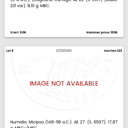
231 var). 8,10 g. MBC.
Start: 50€
Hammer price: 100€
Lot 9
27/01/2010
Auction 222
Numidia. Micipsa (148-118 a.C.). AE 27. (S. 6597). 17,87