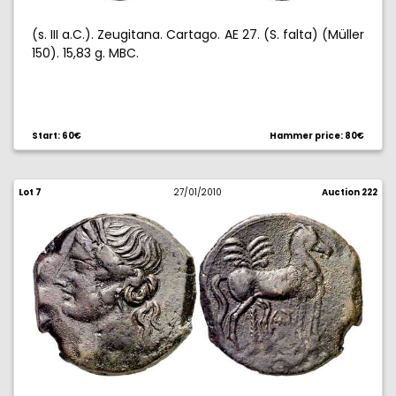
(s. III a.C.). Zeugitana. Cartago. AE 27. (S. falta) (Müller
150). 15,83 g. MBC.
Start: 60€
Hammer price: 80€
Lot 7
27/01/2010
Auction 222