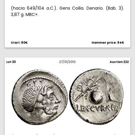
(hacia 649/104 a.C.). Gens Coilia. Denario. (Bab. 3).
3,87 g. MBC+.
Start: 80€
Hammer price: 94€
Lot 33
27/01/2010
Auction 222