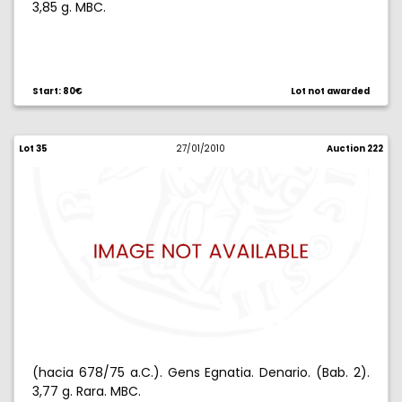
3,85 g. MBC.
Start: 80€
Lot not awarded
Lot 35
27/01/2010
Auction 222
(hacia 678/75 a.C.). Gens Egnatia. Denario. (Bab. 2).
3,77 g. Rara. MBC.