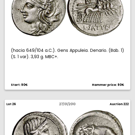
(hacia 649/104 a.C.). Gens Appuleia. Denario. (Bab. 1)
(S. 1 var). 3,93 g. MBC+.
Start: 90€
Hammer price: 90€
Lot 26
27/01/2010
Auction 222