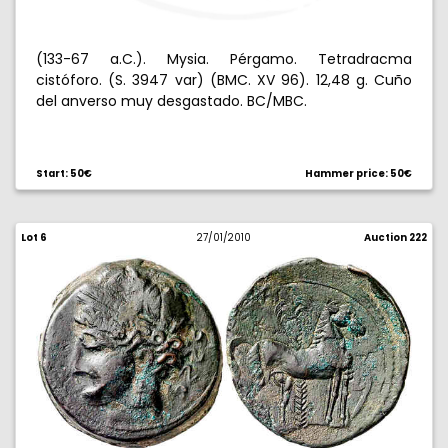
(133-67 a.C.). Mysia. Pérgamo. Tetradracma
cistóforo. (S. 3947 var) (BMC. XV 96). 12,48 g. Cuño
del anverso muy desgastado. BC/MBC.
Start: 50€
Hammer price: 50€
Lot 6
27/01/2010
Auction 222