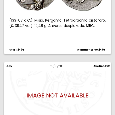
(133-67 a.C.). Misia. Pérgamo. Tetradracma cistóforo.
(S. 3947 var). 12,48 g. Anverso desplazado. MBC.
Start: 140€
Hammer price: 140€
Lot 5
27/01/2010
Auction 222