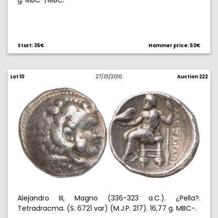
g. MBC-/MBC.
Start: 35€
Hammer price: 50€
Lot 10
27/01/2010
Auction 222
Alejandro III, Magno (336-323 a.C.). ¿Pella?.
Tetradracma. (S. 6721 var) (M.J.P. 217). 16,77 g. MBC-.