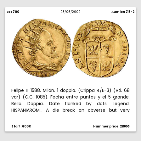
Lot 700
03/06/2009
Auction 218-2
Felipe II. 1588. Milán. 1 doppia. (Crippa 4/E-3) (Vti. 68
var) (C.C. 1085). Fecha entre puntos y el 5 grande.
Bella. Doppia. Date flanked by dots. Legend:
HISPANIAROM... A die break on obverse but very
attractive. Rare. Extremely fine/choice extremely
fine. Rara. EBC/EBC+.
Start: 600€
Hammer price: 2100€