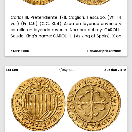
Carlos III, Pretendiente. 1711. Cagliari. 1 escudo. (Vti. 14
var) (Fr. 146) (C.C. 304). Aspa en leyenda anverso y
estrella en leyenda reverso. Nombre del rey: CAROLIII.
Scudo. King's name: CAROL. III. (As king of Spain). X on
obverse legend and star on reverse legend. Scarce.
Choice very fine/almost extremely fine. Escasa.
Start: 900€
Hammer price: 1200€
MBC+/EBC-.
Lot 690
03/06/2009
Auction 218-2