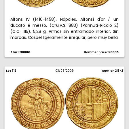
Alfons IV (1416-1458). Nápoles. Alfonsí d'or / un
ducato e mezzo. (Cru.V.S. 883) (Pannuti-Riccio 2)
(C.C. 1115). 5,28 g. Armas sin entramado interior. Sin
marcas. Cospel ligeramente irregular, pero muy bella.
Gold Alfonsi or ducato e mezzo. Catalunyan arms in
2nd and 3rd quarters, Napolitan arms in 1st and 4th.
Start: 3000€
Hammer price: 5000€
Slightly irregular edge but very attractive. Rare this
nice. Choice extremely fine. Rara y más así. EBC+.
Lot 712
03/06/2009
Auction 218-2