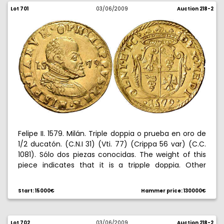
Lot 701
03/06/2009
Auction 218-2
Felipe II. 1579. Milán. Triple doppia o prueba en oro de
1/2 ducatón. (C.N.I 31) (Vti. 77) (Crippa 56 var) (C.C.
1081). Sólo dos piezas conocidas. The weight of this
piece indicates that it is a tripple doppia. Other
opinions place it as a gold "prova" of the 1/2 ducaton.
Two known specimens according to Crippa. Ex-Carles
Start: 15000€
Hammer price: 130000€
Tolrà Collection #2156. A beautiful strike. Extremely
rare and extremely fine. Rarísima. EBC.
Lot 702
03/06/2009
Auction 218-2