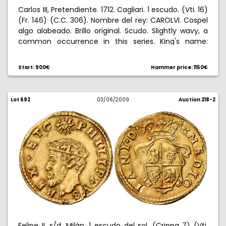
Carlos III, Pretendiente. 1712. Cagliari. 1 escudo. (Vti. 16)
(Fr. 146) (C.C. 306). Nombre del rey: CAROLVI. Cospel
algo alabeado. Brillo original. Scudo. Slightly wavy, a
common occurrence in this series. King's name:
CAROL. VI. (As Holy Roman Emperor) with Aragonese
title. No dot after CONFVS. Extremely fine and choice.
Start: 900€
Hammer price: 1150€
It retains original luster. Escasa. EBC+.
Lot 692
03/06/2009
Auction 218-2
Felipe II. s/d. Milán. 1 escudo del sol. (Crippa 7) (Vti.