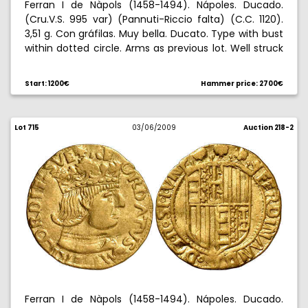
Ferran I de Nàpols (1458-1494). Nápoles. Ducado.
(Cru.V.S. 995 var) (Pannuti-Riccio falta) (C.C. 1120).
3,51 g. Con gráfilas. Muy bella. Ducato. Type with bust
within dotted circle. Arms as previous lot. Well struck
and attractive. Rare this nice. Almost extremely fine.
Rara así. EBC-.
Start: 1200€
Hammer price: 2700€
Lot 715
03/06/2009
Auction 218-2
Ferran I de Nàpols (1458-1494). Nápoles. Ducado.