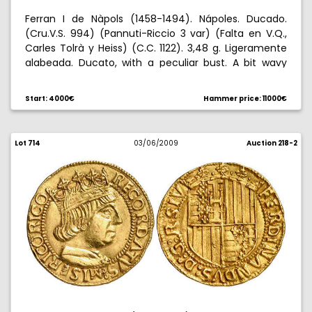
Ferran I de Nàpols (1458-1494). Nápoles. Ducado.
(Cru.V.S. 994) (Pannuti-Riccio 3 var) (Falta en V.Q.,
Carles Tolrà y Heiss) (C.C. 1122). 3,48 g. Ligeramente
alabeada. Ducato, with a peculiar bust. A bit wavy
flan. Napolitan arms in 1st and 4th quarter.
Catalunyan in 2nd and 3rd. Missing from the V.Q.,
Start: 4000€
Hammer price: 11000€
Carles Tolrà and Heiss collections. Very rare and
choice very fine. Muy rara. MBC+.
Lot 714
03/06/2009
Auction 218-2