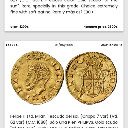
62) (C.C. 1097). Precioso color. Gold scudo "of the
sun". Rare, specially in this grade. Choice extremely
fine with soft patina. Rara y más así. EBC+.
Start: 1200€
Hammer price: 2900€
Lot 694
03/06/2009
Auction 218-2
Felipe II. s/d. Milán. 1 escudo del sol. (Crippa 7 var) (Vti.
62 var) (C.C. 1088). Sólo una P en PHILIPVS. Gold scudo