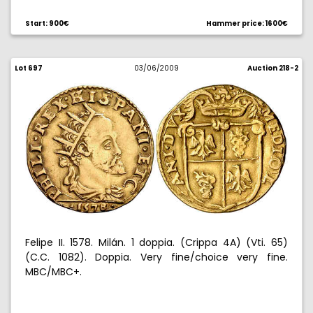
with english arms, but without the title. Struck
between 1554/1558. Very rare. Choice very fine. Muy
Start: 900€
Hammer price: 1600€
rara. MBC+.
Lot 697
03/06/2009
Auction 218-2
Felipe II. 1578. Milán. 1 doppia. (Crippa 4A) (Vti. 65)
(C.C. 1082). Doppia. Very fine/choice very fine.
MBC/MBC+.