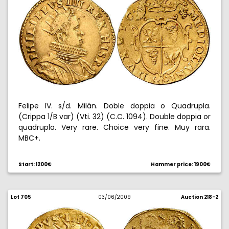
Felipe IV. s/d. Milán. Doble doppia o Quadrupla.
(Crippa 1/B var) (Vti. 32) (C.C. 1094). Double doppia or
quadrupla. Very rare. Choice very fine. Muy rara.
MBC+.
Start: 1200€
Hammer price: 1900€
Lot 705
03/06/2009
Auction 218-2