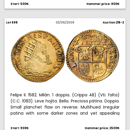
Start: 500€
Hammer price: 800€
Lot 698
03/06/2009
Auction 218-2
Felipe II. 1582. Milán. 1 doppia. (Crippa 4B) (Vti. falta)
(C.C. 1083). Leve hojita. Bella. Preciosa pátina. Doppia.
Small planchet flaw on reverse. Multihued irregular
patina with some darker zones and yet appealing
with a superb bust. Rare this nice. Choice extremely
fine. Rara así. EBC+.
Start: 900€
Hammer price: 2500€