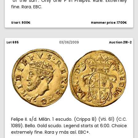
"of the sun". Only one P in Philipvs. Rare. Extremely
fine. Rara. EBC.
Start: 900€
Hammer price: 1700€
Lot 695
03/06/2009
Auction 218-2
Felipe II. s/d. Milán. 1 escudo. (Crippa 8) (Vti. 61) (C.C.
1089). Bella. Gold scudo. Legend starts at 6:00. Choice
extremely fine. Rara y más así. EBC+.