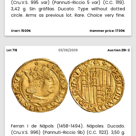
(Cru.V.S. 995 var) (Pannuti-Riccio 5 var) (C.C. 1119).
3,42 g. Sin gráfilas. Ducato. Type without dotted
circle. Arms as previous lot. Rare. Choice very fine.
Rara. MBC+.
Start: 1500€
Hammer price: 1700€
Lot 716
03/06/2009
Auction 218-2
Ferran I de Nàpols (1458-1494). Nápoles. Ducado.
(Cru.V.S. 996) (Pannuti-Riccio 9b) (C.C. 1123). 3,50 g.