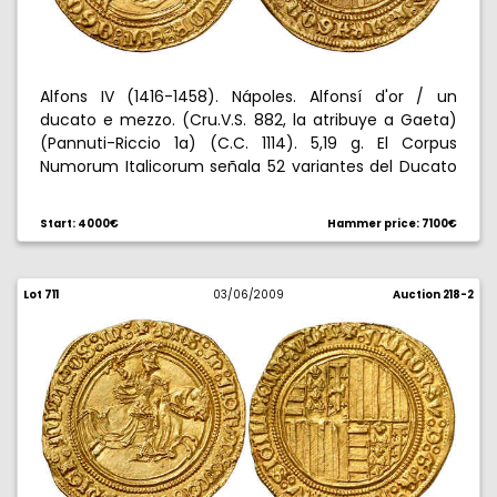
Alfons IV (1416-1458). Nápoles. Alfonsí d'or / un
ducato e mezzo. (Cru.V.S. 882, la atribuye a Gaeta)
(Pannuti-Riccio 1a) (C.C. 1114). 5,19 g. El Corpus
Numorum Italicorum señala 52 variantes del Ducato
e Mezzo, ninguna con la letra B. Bella. Gold Alfonsí, or
ducato e mezzo. Very round and attractive -
Start: 4000€
Hammer price: 7100€
Catalunyan arms on 1st and 4th quarters. Napolitan
arms in 2nd and 3rd. C.N.I. indicates 52 varieties but
none with the letter B. Extremely rare. Almost
Lot 711
03/06/2009
Auction 218-2
extremely fine. Rarísima. EBC-.