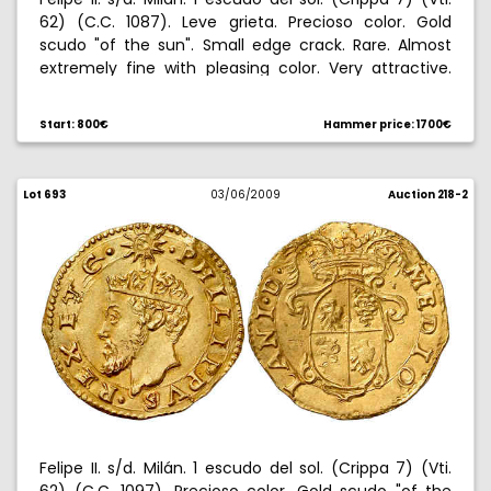
62) (C.C. 1087). Leve grieta. Precioso color. Gold
scudo "of the sun". Small edge crack. Rare. Almost
extremely fine with pleasing color. Very attractive.
Rara. EBC-.
Start: 800€
Hammer price: 1700€
Lot 693
03/06/2009
Auction 218-2
Felipe II. s/d. Milán. 1 escudo del sol. (Crippa 7) (Vti.