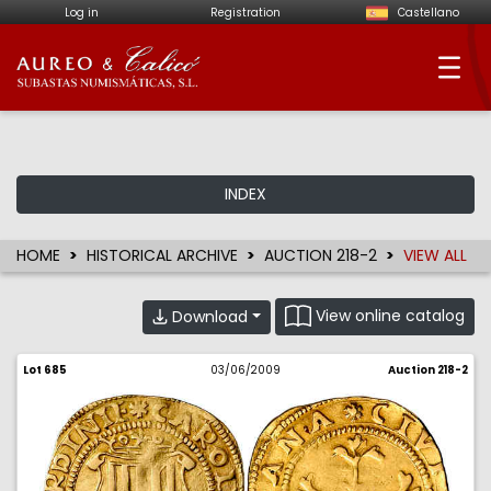
Log in
Registration
Castellano
Aureo & Calicó - Num
INDEX
HOME
HISTORICAL ARCHIVE
AUCTION 218-2
VIEW ALL
View online catalog
Download
Lot 685
03/06/2009
Auction 218-2