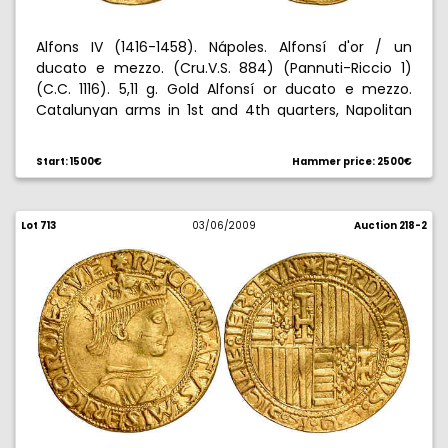
Alfons IV (1416-1458). Nápoles. Alfonsí d'or / un
ducato e mezzo. (Cru.V.S. 884) (Pannuti-Riccio 1)
(C.C. 1116). 5,11 g. Gold Alfonsí or ducato e mezzo.
Catalunyan arms in 1st and 4th quarters, Napolitan
arms in 2nd and 3rd. Rare. Choice very fine. Rara.
MBC+.
Start: 1500€
Hammer price: 2500€
Lot 713
03/06/2009
Auction 218-2