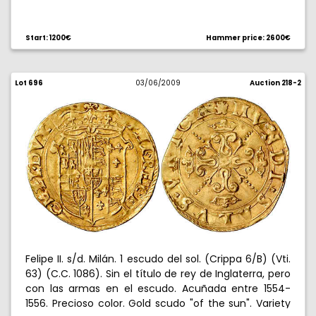
Start: 1200€
Hammer price: 2600€
Lot 696
03/06/2009
Auction 218-2
Felipe II. s/d. Milán. 1 escudo del sol. (Crippa 6/B) (Vti.
63) (C.C. 1086). Sin el título de rey de Inglaterra, pero
con las armas en el escudo. Acuñada entre 1554-
1556. Precioso color. Gold scudo "of the sun". Variety