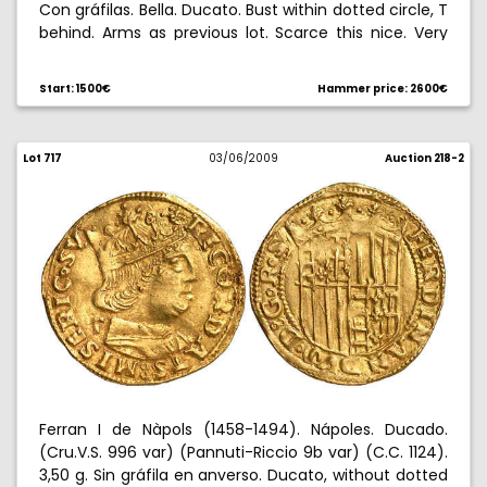
Con gráfilas. Bella. Ducato. Bust within dotted circle, T
behind. Arms as previous lot. Scarce this nice. Very
attractive, choice extremely fine. Escasa así. EBC+.
Start: 1500€
Hammer price: 2600€
Lot 717
03/06/2009
Auction 218-2
Ferran I de Nàpols (1458-1494). Nápoles. Ducado.
(Cru.V.S. 996 var) (Pannuti-Riccio 9b var) (C.C. 1124).
3,50 g. Sin gráfila en anverso. Ducato, without dotted