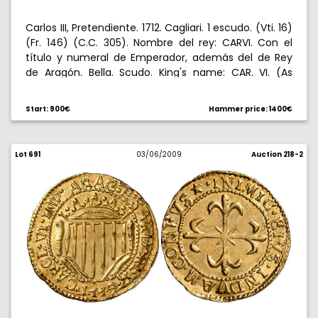
Carlos III, Pretendiente. 1712. Cagliari. 1 escudo. (Vti. 16)
(Fr. 146) (C.C. 305). Nombre del rey: CARVI. Con el
título y numeral de Emperador, además del de Rey
de Aragón. Bella. Scudo. King's name: CAR. VI. (As
Emperor of the H.R.E) and Aragonese title. With luster.
Scarce and choice extremely fine. Escasa. EBC+.
Start: 900€
Hammer price: 1400€
Lot 691
03/06/2009
Auction 218-2