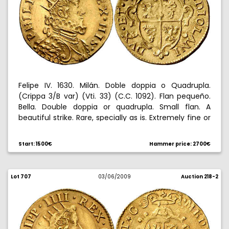
Felipe IV. 1630. Milán. Doble doppia o Quadrupla.
(Crippa 3/B var) (Vti. 33) (C.C. 1092). Flan pequeño.
Bella. Double doppia or quadrupla. Small flan. A
beautiful strike. Rare, specially as is. Extremely fine or
better. Rara y más así. EBC+/EBC.
Start: 1500€
Hammer price: 2700€
Lot 707
03/06/2009
Auction 218-2