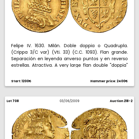
Felipe IV. 1630. Milán. Doble doppia o Quadrupla.
(Crippa 3/C var) (Vti. 33) (C.C. 1093). Flan grande.
Separación en leyenda anverso puntos y en reverso
estrellas. Atractiva. A very large flan double "doppia"
or quadrupla. Obverse legend separated by dots and
the reverse legend by stars. Very rare and almost
Start: 1200€
Hammer price: 2400€
extremely fine. Muy rara. EBC-.
Lot 708
03/06/2009
Auction 218-2