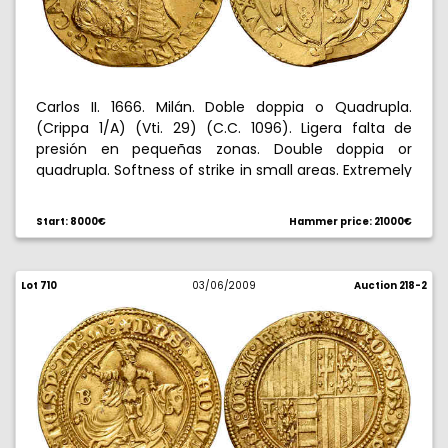
Carlos II. 1666. Milán. Doble doppia o Quadrupla.
(Crippa 1/A) (Vti. 29) (C.C. 1096). Ligera falta de
presión en pequeñas zonas. Double doppia or
quadrupla. Softness of strike in small areas. Extremely
rare and almost extremely fine. Rarísima. EBC-.
Start: 8000€
Hammer price: 21000€
Lot 710
03/06/2009
Auction 218-2