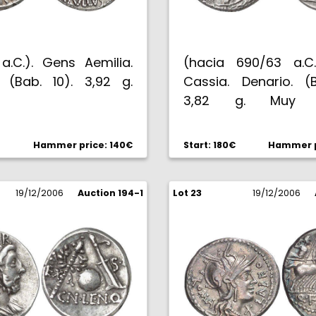
a.C.). Gens Aemilia.
(hacia 690/63 a.C
. (Bab. 10). 3,92 g.
Cassia. Denario. (B
3,82 g. Muy e
EBC/EBC-.
Hammer price: 140€
Start: 180€
Hammer p
19/12/2006
Auction 194-1
Lot 23
19/12/2006