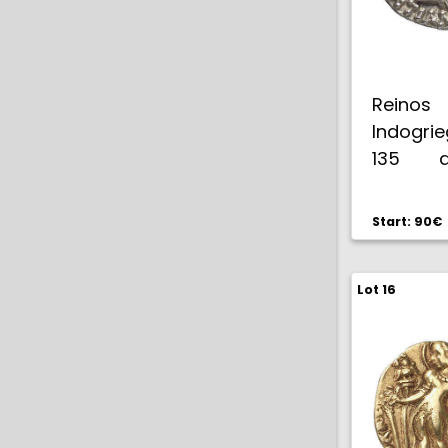
Reino
Indogrie
135 a.
Dracma.
EBC+.
Start: 90€
Lot 16