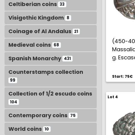
Celtiberian coins
33
Visigothic Kingdom
8
Coinage of Al Andalus
21
(450-4
Medieval coins
68
Massalia
g. Esca
Spanish Monarchy
431
Counterstamps collection
Start: 75€
99
Collection of 1/2 escudo coins
Lot 4
104
Contemporary coins
75
World coins
10