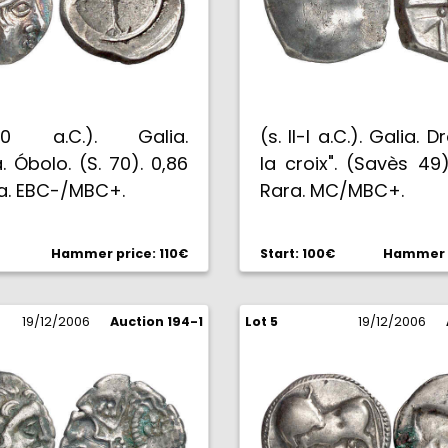
00 a.C.). Galia.
(s. II-I a.C.). Galia.
. Óbolo. (S. 70). 0,86
la croix". (Savès 49)
sa. EBC-/MBC+.
Rara. MC/MBC+.
Hammer price: 110€
Start: 100€
Hammer p
19/12/2006
Auction 194-1
Lot 5
19/12/2006