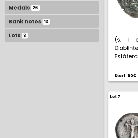
Medals
26
Bank notes
13
Lots
3
(s. I a
Diabli
Estáter
Tour 64
6,20 g. 
Start: 90€
Lot 7