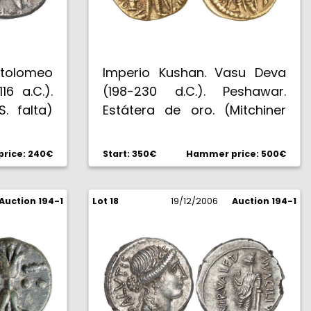
Ptolomeo
Imperio Kushan. Vasu Deva
16 a.C.).
(198-230 d.C.). Peshawar.
S. falta)
Estátera de oro. (Mitchiner
 g. Rara.
A.& C.W. 3395). 7,91 g. EBC-.
rice: 240€
Start: 350€
Hammer price: 500€
Auction 194-1
Lot 18
19/12/2006
Auction 194-1