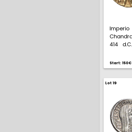
Impe
Chandra
414 d.C
(Mitchi
7,87 g.
Start: 150€
EBC-/M
Lot 19