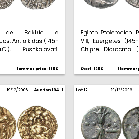
s de Baktria e
Egipto Ptolemaico. 
gos. Antialkidas (145-
VIII, Euergetes (145-1
C.). Pushkalavati.
Chipre. Didracma. (
 (S. 7629). 2,42 g.
(BCM. VI, 135). 6,66
MBC.
Hammer price: 185€
Start: 125€
Hammer p
19/12/2006
Auction 194-1
Lot 17
19/12/2006