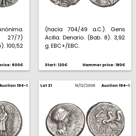
nónima.
(hacia 704/49 a.C.). Gens
. 27/7)
Acilia. Denario. (Bab. 8). 3,92
). 100,52
g. EBC+/EBC.
rice: 600€
Start: 120€
Hammer price: 180€
Auction 194-1
Lot 21
19/12/2006
Auction 194-1