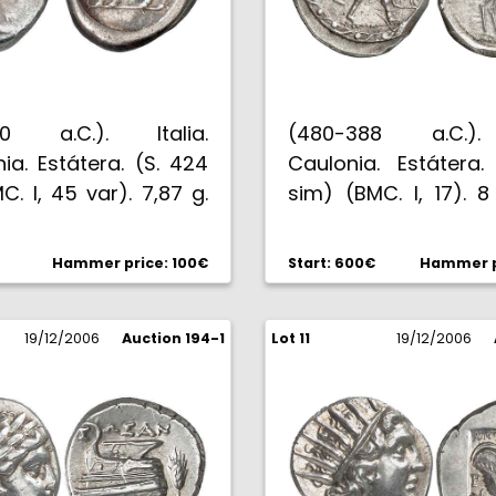
00 a.C.). Italia.
(480-388 a.C.). 
ia. Estátera. (S. 424
Caulonia. Estátera.
C. I, 45 var). 7,87 g.
sim) (BMC. I, 17). 8
C-.
EBC.
Hammer price: 100€
Start: 600€
Hammer p
19/12/2006
Auction 194-1
Lot 11
19/12/2006