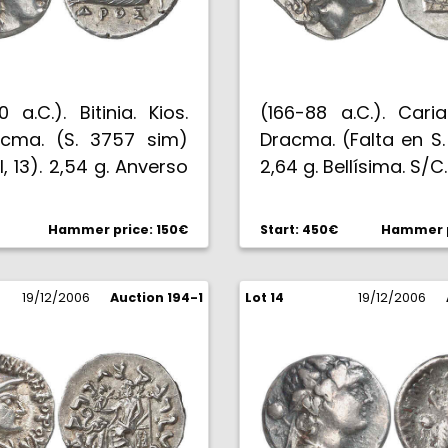
 a.C.). Bitinia. Kios.
(166-88 a.C.). Cari
cma. (S. 3757 sim)
Dracma. (Falta en S.
I, 13). 2,54 g. Anverso
2,64 g. Bellísima. S/C.
nte desplazado. EBC.
Hammer price: 150€
Start: 450€
Hammer p
19/12/2006
Auction 194-1
Lot 14
19/12/2006