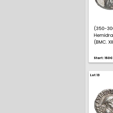
(350-300
Hemidra
(BMC. XII
ligerame
Start: 150€
Lot 13