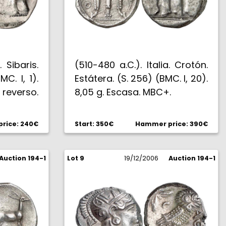
. Sibaris.
(510-480 a.C.). Italia. Crotón.
C. I, 1).
Estátera. (S. 256) (BMC. I, 20).
 reverso.
8,05 g. Escasa. MBC+.
rice: 240€
Start: 350€
Hammer price: 390€
Auction 194-1
Lot 9
19/12/2006
Auction 194-1