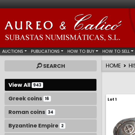
Aureo & Calicó - Num
AUCTIONS
PUBLICATIONS
HOW TO BUY
HOW TO SELL
HOME
HI
SEARCH
View All
943
Greek coins
16
Lot 1
Roman coins
34
Byzantine Empire
2