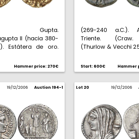
rio Gupta.
(269-240 a.C.). A
gupta II (hacia 380-
Triente. (Craw
.). Estátera de oro.
(Thurlow & Vecchi 25
ner A& C.W. 4796).
g. Rara. MBC+.
 Rayitas en reverso.
Hammer price: 270€
Start: 600€
Hammer p
BC+.
19/12/2006
Auction 194-1
Lot 20
19/12/2006