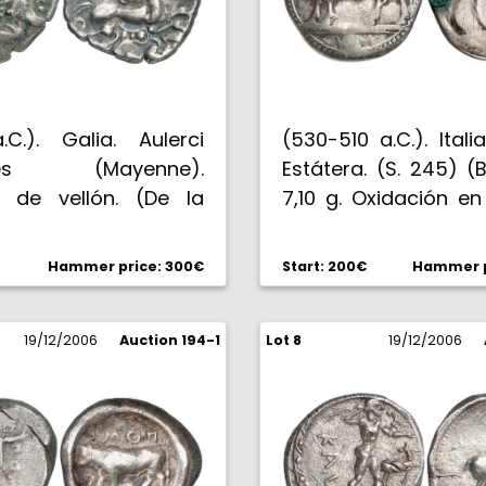
.C.). Galia. Aulerci
(530-510 a.C.). Italia
ntes (Mayenne).
Estátera. (S. 245) (BM
a de vellón. (De la
7,10 g. Oxidación en
93 var) (DT. 2169).
Rara. MBC-.
Escasa. MBC.
Hammer price: 300€
Start: 200€
Hammer p
19/12/2006
Auction 194-1
Lot 8
19/12/2006