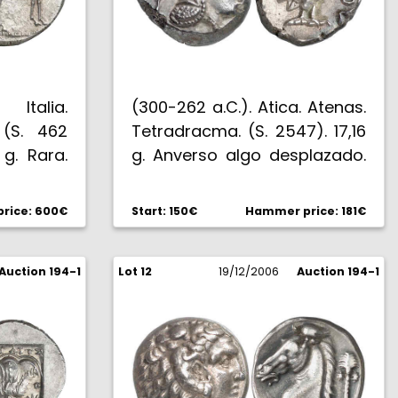
Italia.
(300-262 a.C.). Atica. Atenas.
 (S. 462
Tetradracma. (S. 2547). 17,16
 g. Rara.
g. Anverso algo desplazado.
(MBC+).
rice: 600€
Start: 150€
Hammer price: 181€
Auction 194-1
Lot 12
19/12/2006
Auction 194-1