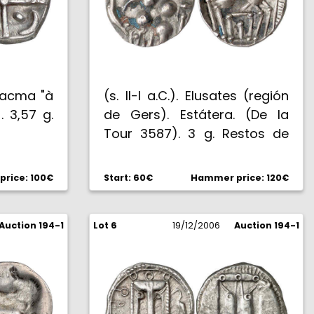
 Dracma "à
(s. II-I a.C.). Elusates (región
. 3,57 g.
de Gers). Estátera. (De la
Tour 3587). 3 g. Restos de
suciedad. (EBC).
rice: 100€
Start: 60€
Hammer price: 120€
Auction 194-1
Lot 6
19/12/2006
Auction 194-1