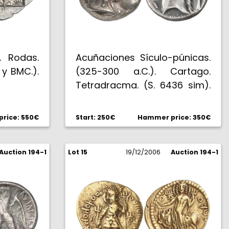
a. Rodas.
Acuñaciones Sículo-púnicas.
 y BMC.).
(325-300 a.C.). Cartago.
Tetradracma. (S. 6436 sim).
16,72 g. Muy escasa. MBC+.
rice: 550€
Start: 250€
Hammer price: 350€
Auction 194-1
Lot 15
19/12/2006
Auction 194-1