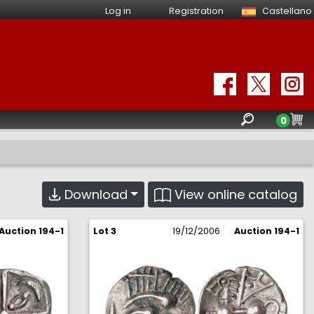
Log in
Registration
Castellano
0
View online catalog
Download
Auction 194-1
Lot 3
19/12/2006
Auction 194-1