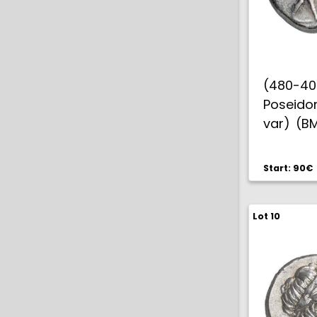
(480-4
Poseidon
var) (BM
Rara. MB
Start: 90€
Lot 10