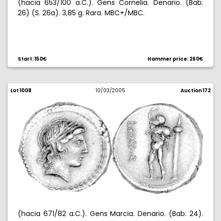
(hacia 653/100 a.C.). Gens Cornelia. Denario. (Bab.
26) (S. 26a). 3,85 g. Rara. MBC+/MBC.
Start: 150€
Hammer price: 260€
Lot 1008
10/03/2005
Auction 172
(hacia 671/82 a.C.). Gens Marcia. Denario. (Bab. 24).