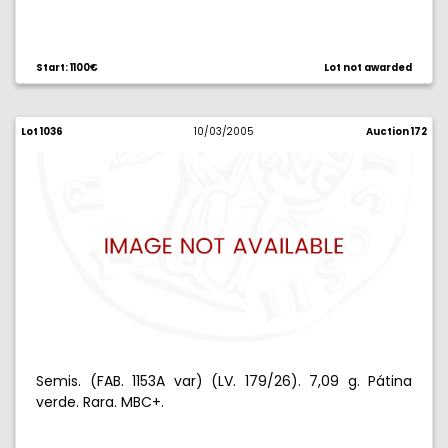
Start: 1100€
Lot not awarded
Lot 1036
10/03/2005
Auction 172
Semis. (FAB. 1153A var) (LV. 179/26). 7,09 g. Pátina
verde. Rara. MBC+.