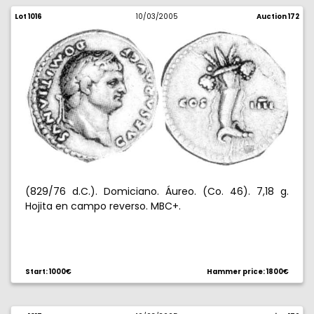
Lot 1016
10/03/2005
Auction 172
(829/76 d.C.). Domiciano. Áureo. (Co. 46). 7,18 g.
Hojita en campo reverso. MBC+.
Start: 1000€
Hammer price: 1800€