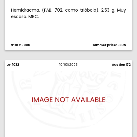
Hemidracma. (FAB. 702, como trióbolo). 2,53 g. Muy
escasa. MBC.
Start: 500€
Hammer price: 530€
Lot 1032
10/03/2005
Auction 172