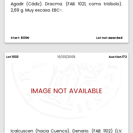
Agadir (Cádiz). Dracma. (FAB. 1021, como trióbolo).
2,69 g. Muy escasa. EBC-.
Start: 800€
Lot not awarded
Lot 1033
10/03/2005
Auction 172
Icalcuscen (hacia Cuenca). Denario. (FAB. 1102) (LV.