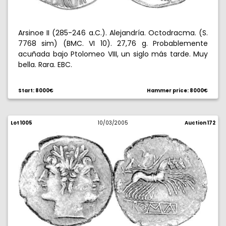
Arsinoe II (285-246 a.C.). Alejandría. Octodracma. (S.
7768 sim) (BMC. VI 10). 27,76 g. Probablemente
acuñada bajo Ptolomeo VIII, un siglo más tarde. Muy
bella. Rara. EBC.
Start: 8000€
Hammer price: 8000€
Lot 1005
10/03/2005
Auction 172