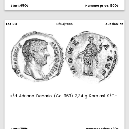
Start: 650€
Hammer price: 1300€
Lot 1013
10/03/2005
Auction 172
s/d. Adriano. Denario. (Co. 963). 3,34 g. Rara así. S/C-.
Start: 300€
Hammer price: 420€