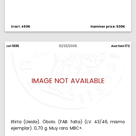
Start: 450€
Hammer price: 500€
Lot 1035
10/03/2005
Auction 172
Iltirta (Lleida). Óbolo. (FAB. falta) (LV. 43/46, mismo
ejemplar). 0,70 g. Muy rara. MBC+.