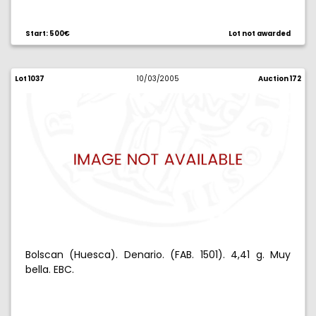
Start: 500€
Lot not awarded
Lot 1037
10/03/2005
Auction 172
Bolscan (Huesca). Denario. (FAB. 1501). 4,41 g. Muy
bella. EBC.