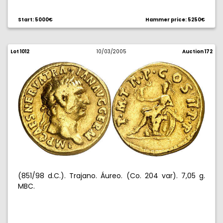
Start: 5000€
Hammer price: 5250€
Lot 1012
10/03/2005
Auction 172
(851/98 d.C.). Trajano. Áureo. (Co. 204 var). 7,05 g.
MBC.