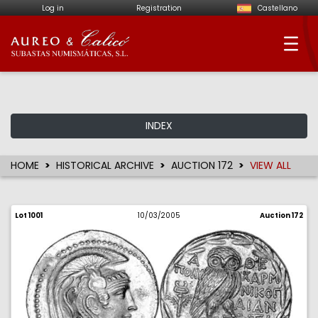
Log in
Registration
Castellano
Aureo & Calicó - Num
INDEX
HOME
HISTORICAL ARCHIVE
AUCTION 172
VIEW ALL
Lot 1001
10/03/2005
Auction 172