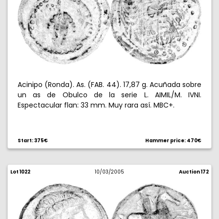
Acinipo (Ronda). As. (FAB. 44). 17,87 g. Acuñada sobre
un as de Obulco de la serie L. AIMIL/M. IVNI.
Espectacular flan: 33 mm. Muy rara así. MBC+.
Start: 375€
Hammer price: 470€
Lot 1022
10/03/2005
Auction 172