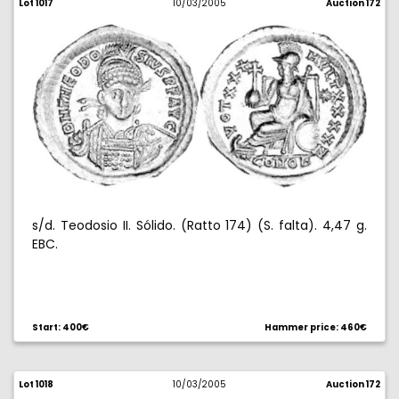
Lot 1017
10/03/2005
Auction 172
s/d. Teodosio II. Sólido. (Ratto 174) (S. falta). 4,47 g.
EBC.
Start: 400€
Hammer price: 460€
Lot 1018
10/03/2005
Auction 172