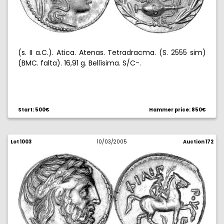
(s. II a.C.). Atica. Atenas. Tetradracma. (S. 2555 sim)
(BMC. falta). 16,91 g. Bellísima. S/C-.
Start: 500€
Hammer price: 850€
Lot 1003
10/03/2005
Auction 172