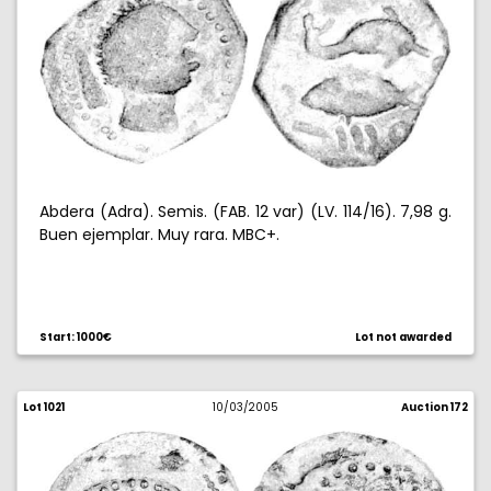
Abdera (Adra). Semis. (FAB. 12 var) (LV. 114/16). 7,98 g.
Buen ejemplar. Muy rara. MBC+.
Start: 1000€
Lot not awarded
Lot 1021
10/03/2005
Auction 172