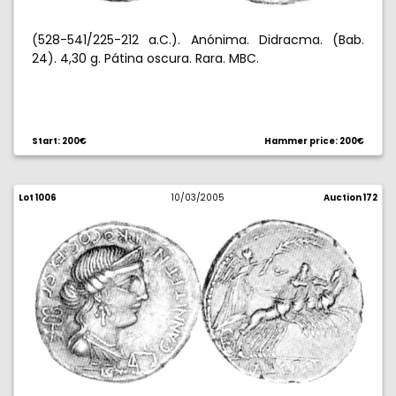
(528-541/225-212 a.C.). Anónima. Didracma. (Bab.
24). 4,30 g. Pátina oscura. Rara. MBC.
Start: 200€
Hammer price: 200€
Lot 1006
10/03/2005
Auction 172