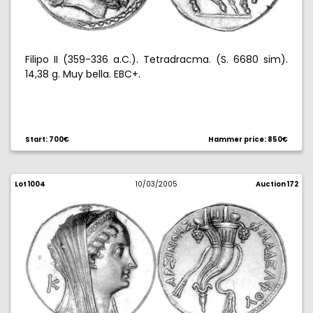
Filipo II (359-336 a.C.). Tetradracma. (S. 6680 sim).
14,38 g. Muy bella. EBC+.
Start: 700€
Hammer price: 850€
Lot 1004
10/03/2005
Auction 172