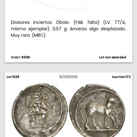
Divisores inciertos. Óbolo. (FAB. falta) (LV. 77/4,
mismo ejemplar). 0,57 g. Anverso algo desplazado.
Muy rara. (MBC).
Start: 900€
Lot not awarded
Lot 1028
10/03/2005
Auction 172