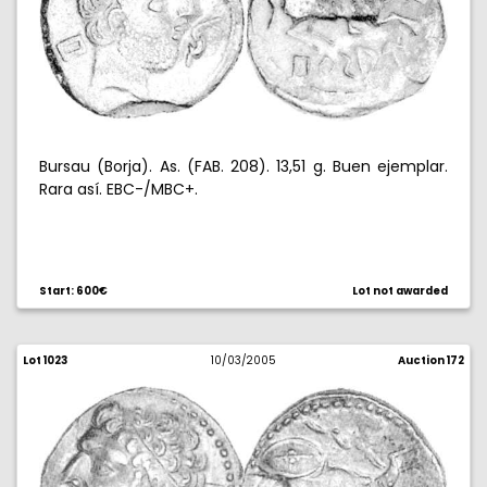
Bursau (Borja). As. (FAB. 208). 13,51 g. Buen ejemplar.
Rara así. EBC-/MBC+.
Start: 600€
Lot not awarded
Lot 1023
10/03/2005
Auction 172