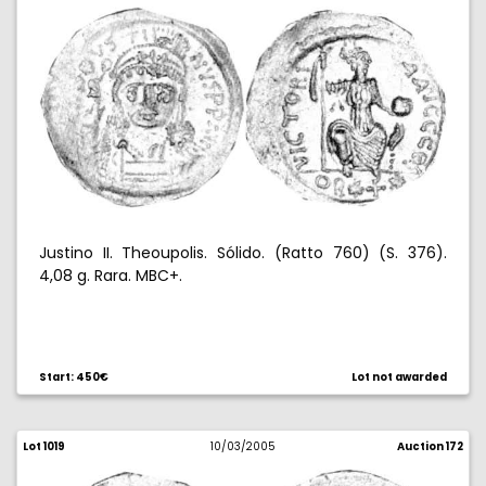
Justino II. Theoupolis. Sólido. (Ratto 760) (S. 376).
4,08 g. Rara. MBC+.
Start: 450€
Lot not awarded
Lot 1019
10/03/2005
Auction 172