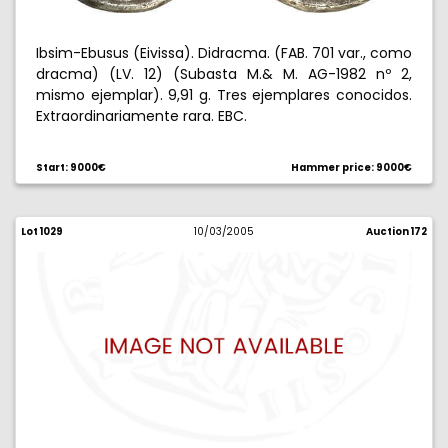
Ibsim-Ebusus (Eivissa). Didracma. (FAB. 701 var., como
dracma) (LV. 12) (Subasta M.& M. AG-1982 nº 2,
mismo ejemplar). 9,91 g. Tres ejemplares conocidos.
Extraordinariamente rara. EBC.
Start: 9000€
Hammer price: 9000€
Lot 1029
10/03/2005
Auction 172