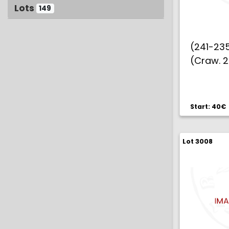
Lots
149
(241-235
(Craw. 2
Start: 40€
Lot 3008