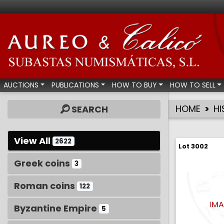
Aureo & Calicó - Num
AUCTIONS
PUBLICATIONS
HOW TO BUY
HOW TO SELL
HOME
HI
SEARCH
View All
2622
Lot 3002
Greek coins
3
Roman coins
122
Byzantine Empire
5