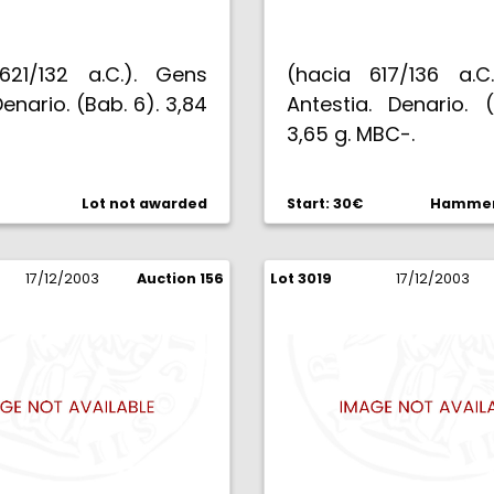
621/132 a.C.). Gens
(hacia 617/136 a.C
Denario. (Bab. 6). 3,84
Antestia. Denario. 
3,65 g. MBC-.
Lot not awarded
Start: 30€
Hammer 
17/12/2003
Auction 156
Lot 3019
17/12/2003