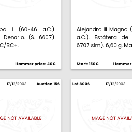
ba I (60-46 a.C.).
Alejandro III Magno
 Denario. (S. 6607).
a.C.). Estátera de 
BC/BC+.
6707 sim). 6,60 g. Ma
(BC).
Hammer price: 40€
Start: 150€
Hammer p
17/12/2003
Auction 156
Lot 3006
17/12/2003