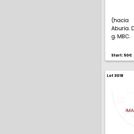
(hacia 
Aburia. 
g. MBC.
Start: 50€
Lot 3018