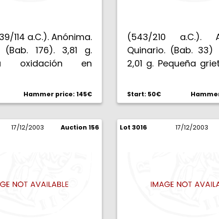
39/114 a.C.). Anónima.
(543/210 a.C.). A
 (Bab. 176). 3,81 g.
Quinario. (Bab. 33) 
ña oxidación en
2,01 g. Pequeña griet
 (EBC-).
(MBC).
Hammer price: 145€
Start: 50€
Hammer 
17/12/2003
Auction 156
Lot 3016
17/12/2003