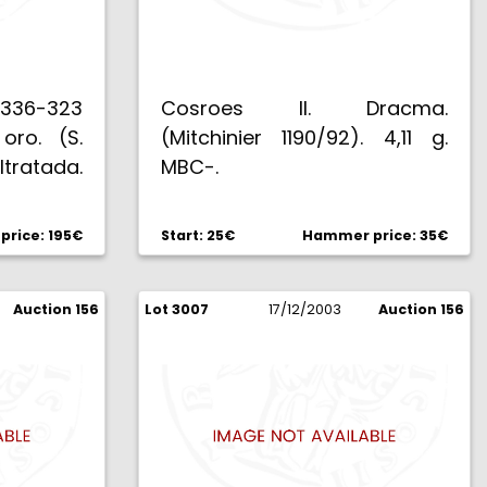
 (336-323
Cosroes II. Dracma.
oro. (S.
(Mitchinier 1190/92). 4,11 g.
ltratada.
MBC-.
rice: 195€
Start: 25€
Hammer price: 35€
Auction 156
Lot 3007
17/12/2003
Auction 156