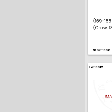
(169-158
(Craw. 18
Start: 30€
Lot 3012