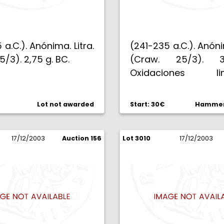
 a.C.). Anónima. Litra.
(241-235 a.C.). Anónim
5/3). 2,75 g. BC.
(Craw. 25/3). 
Oxidaciones lim
(MBC-).
Lot not awarded
Start: 30€
Hammer 
17/12/2003
Auction 156
Lot 3010
17/12/2003