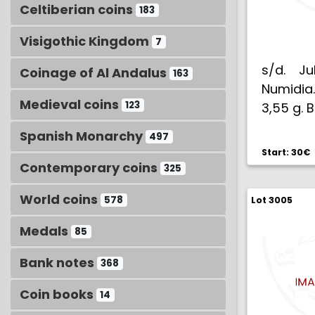
Celtiberian coins
183
Visigothic Kingdom
7
s/d. Ju
Coinage of Al Andalus
163
Numidia.
Medieval coins
123
3,55 g. 
Spanish Monarchy
497
Start: 30€
Contemporary coins
325
World coins
578
Lot 3005
Medals
85
Bank notes
368
Coin books
14