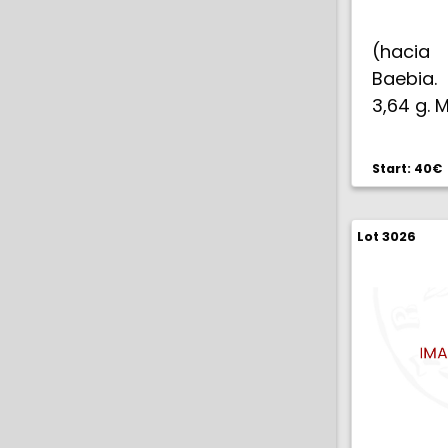
(hacia 
Baebia.
3,64 g. 
Start: 40€
Lot 3026