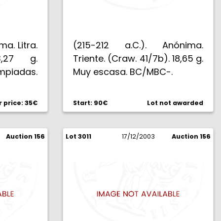
a. Litra.
(215-212 a.C.). Anónima.
3,27 g.
Triente. (Craw. 41/7b). 18,65 g.
piadas.
Muy escasa. BC/MBC-.
price: 35€
Start: 90€
Lot not awarded
Auction 156
Lot 3011
17/12/2003
Auction 156