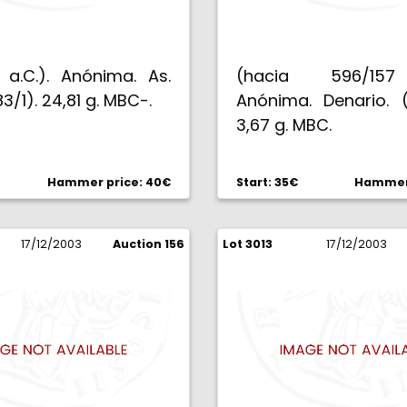
 a.C.). Anónima. As.
(hacia 596/157
3/1). 24,81 g. MBC-.
Anónima. Denario. (
3,67 g. MBC.
Hammer price: 40€
Start: 35€
Hammer 
17/12/2003
Auction 156
Lot 3013
17/12/2003