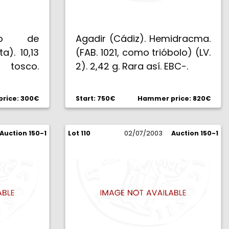
tro de
Agadir (Cádiz). Hemidracma.
a). 10,13
(FAB. 1021, como trióbolo) (LV.
osco.
2). 2,42 g. Rara así. EBC-.
te rara.
rice: 300€
Start: 750€
Hammer price: 820€
Auction 150-1
Lot 110
02/07/2003
Auction 150-1