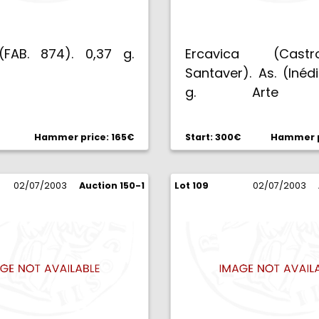
(FAB. 874). 0,37 g.
Ercavica (Cas
Santaver). As. (Inédit
g. Arte t
Extraordinariamen
BC+.
Hammer price: 165€
Start: 300€
Hammer p
02/07/2003
Auction 150-1
Lot 109
02/07/2003