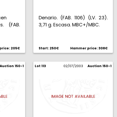
cen
Denario. (FAB. 1106) (LV. 23).
s. (FAB.
3,71 g. Escasa. MBC+/MBC.
rice: 205€
Start: 250€
Hammer price: 308€
Auction 150-1
Lot 113
02/07/2003
Auction 150-1