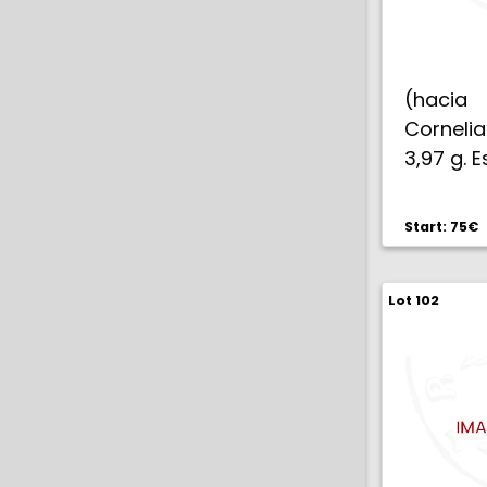
(hacia 
Cornelia
3,97 g. 
Start: 75€
Lot 102