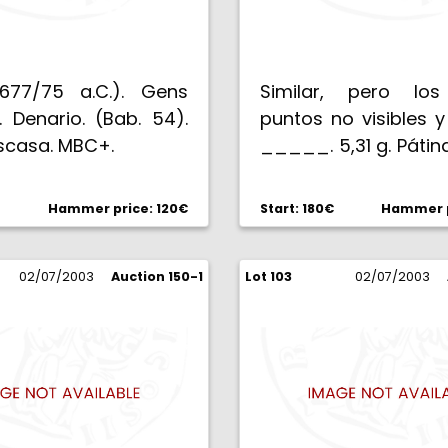
677/75 a.C.). Gens
Similar, pero los
. Denario. (Bab. 54).
puntos no visibles 
Escasa. MBC+.
_____. 5,31 g. Pátin
MBC+.
Hammer price: 120€
Start: 180€
Hammer p
02/07/2003
Auction 150-1
Lot 103
02/07/2003