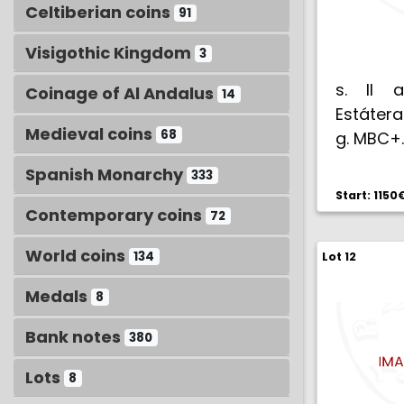
Celtiberian coins
91
Visigothic Kingdom
3
s. II a.
Coinage of Al Andalus
14
Estátera 
Medieval coins
68
g. MBC+.
Spanish Monarchy
333
Start: 1150
Contemporary coins
72
World coins
134
Lot 12
Medals
8
Bank notes
380
Lots
8