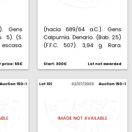
.). Gens
(hacia 689/64 a.C.). Gens
b. 5) (S.
Calpurnia. Denario. (Bab. 25)
escasa.
(F.F.C. 507). 3,94 g. Rara.
MBC+.
price: 55€
Start: 300€
Lot not awarded
Auction 150-1
Lot 101
02/07/2003
Auction 150-1