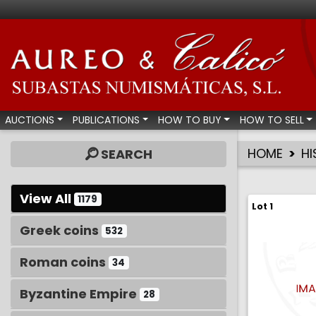
Aureo & Calicó - Num
AUCTIONS
PUBLICATIONS
HOW TO BUY
HOW TO SELL
HOME
HI
SEARCH
View All
1179
Lot 1
Greek coins
532
Roman coins
34
Byzantine Empire
28