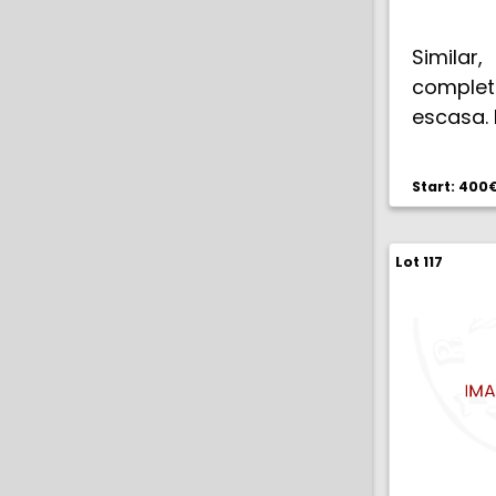
Simila
comple
escasa.
Start: 400
Lot 117