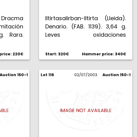
. Dracma
Iltirtasalirban-Iltirta (Lleida).
tación
Denario. (FAB. 1139). 3,64 g.
g. Rara.
Leves oxidaciones
superficiales. Muy escasa.
(MBC+).
rice: 220€
Start: 320€
Hammer price: 340€
Auction 150-1
Lot 116
02/07/2003
Auction 150-1