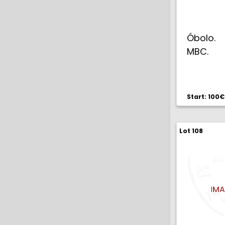
Óbolo. 
MBC.
Start: 100€
Lot 108