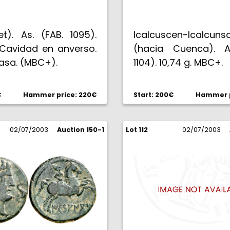
let). As. (FAB. 1095).
Icalcuscen-Icalcuns
 Cavidad en anverso.
(hacia Cuenca). A
asa. (MBC+).
1104). 10,74 g. MBC+.
€
Hammer price: 220€
Start: 200€
Hammer p
02/07/2003
Auction 150-1
Lot 112
02/07/2003