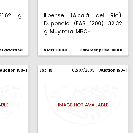
21,62 g.
Ilipense (Alcalá del Río).
Dupondio. (FAB. 1200). 32,32
g. Muy rara. MBC-.
ot awarded
Start: 300€
Hammer price: 300€
Auction 150-1
Lot 119
02/07/2003
Auction 150-1