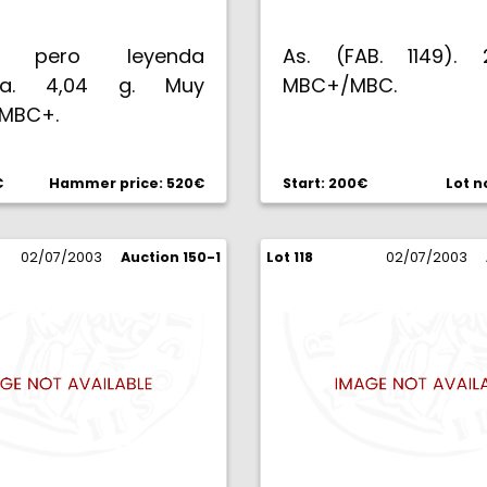
r, pero leyenda
As. (FAB. 1149). 
ta. 4,04 g. Muy
MBC+/MBC.
 MBC+.
€
Hammer price: 520€
Start: 200€
Lot n
02/07/2003
Auction 150-1
Lot 118
02/07/2003