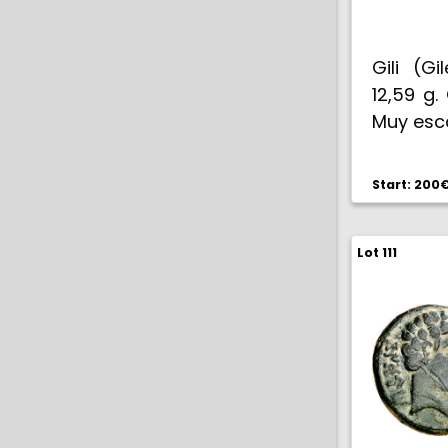
Gili (Gi
12,59 g.
Muy esc
Start: 200
Lot 111