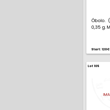
Óbolo. (
0,35 g. 
Start: 120€
Lot 105