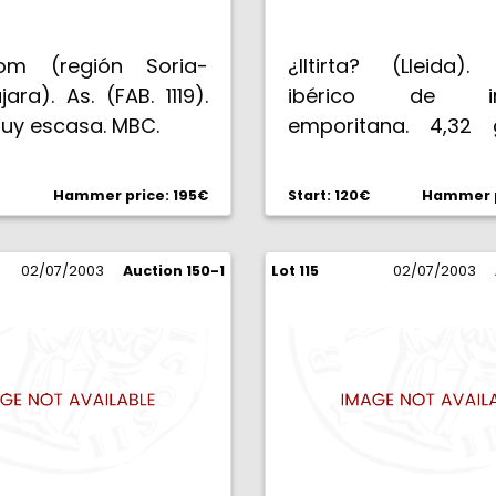
com (región Soria-
¿Iltirta? (Lleida)
ara). As. (FAB. 1119).
ibérico de imi
Muy escasa. MBC.
emporitana. 4,32 
BC+/MBC-.
Hammer price: 195€
Start: 120€
Hammer p
02/07/2003
Auction 150-1
Lot 115
02/07/2003