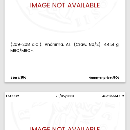
(209-208 a.C.). Anónima. As. (Craw. 80/2). 44,51 g.
MBC/MBC-.
Start: 35€
Hammer price: 50€
Lot 3022
28/05/2003
Auction 149-2