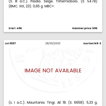
(S. III a.C.). Pisidia. Selge. Trihemióbolo. (S. 5478)
(BMC. XIX, 23). 0,65 g. MBC+.
Start: 40€
Hammer price: 60€
Lot 3007
28/05/2003
Auction 149-2
(s. I a.C.). Mauritania. Tingi. AE 18. (S. 6658). 5,33 g.