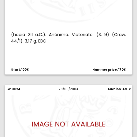
(hacia 211 a.C.). Anónima. Victoriato. (S. 9) (Craw.
44/1). 3,17 g. EBC-.
Start: 100€
Hammer price: 170€
Lot 3024
28/05/2003
Auction 149-2