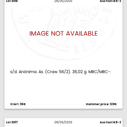
Lot 3016
28/05/2003
Auction 149-2
s/d. Anónima. As. (Craw. 56/2). 36,02 g. MBC/MBC-.
Start: 35€
Hammer price: 120€
Lot 3017
28/05/2003
Auction 149-2