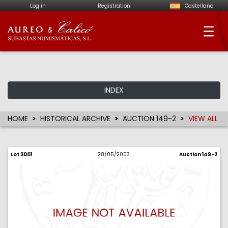
Log in
Registration
Castellano
Aureo & Calicó - Num
INDEX
HOME
HISTORICAL ARCHIVE
AUCTION 149-2
VIEW ALL
Lot 3001
28/05/2003
Auction 149-2