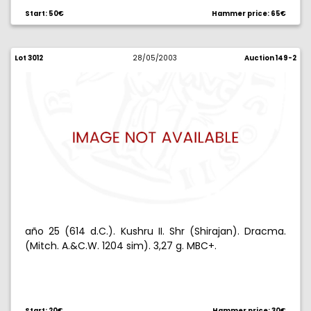
Start: 50€
Hammer price: 65€
Lot 3012
28/05/2003
Auction 149-2
año 25 (614 d.C.). Kushru II. Shr (Shirajan). Dracma.
(Mitch. A.&C.W. 1204 sim). 3,27 g. MBC+.
Start: 20€
Hammer price: 30€