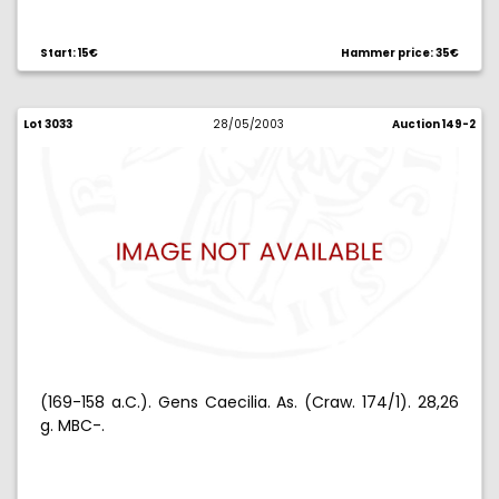
Start: 15€
Hammer price: 35€
Lot 3033
28/05/2003
Auction 149-2
(169-158 a.C.). Gens Caecilia. As. (Craw. 174/1). 28,26
g. MBC-.