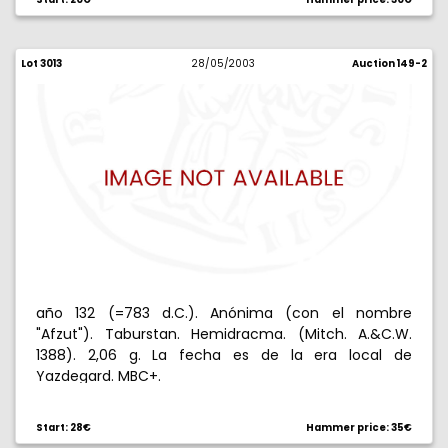
Lot 3013
28/05/2003
Auction 149-2
año 132 (=783 d.C.). Anónima (con el nombre
"Afzut"). Taburstan. Hemidracma. (Mitch. A.&C.W.
1388). 2,06 g. La fecha es de la era local de
Yazdegard. MBC+.
Start: 28€
Hammer price: 35€