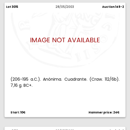
Lot 3015
28/05/2003
Auction 149-2
(206-195 a.C.). Anónima. Cuadrante. (Craw. 112/6b).
7,16 g. BC+.
Start: 10€
Hammer price: 24€