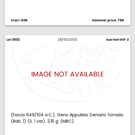
Start: 60€
Hammer price: 70€
Lot 3032
28/05/2003
Auction 149-2
(hacia 649/104 a.C.). Gens Appuleia. Denario forrado.
(Bab. 1) (S. 1 var). 3,15 g. (MBC).