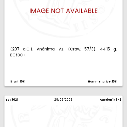
(207 a.C.). Anónima. As. (Craw. 57/3). 44,15 g.
BC/BC+.
Start: 10€
Hammer price: 13€
Lot 3021
28/05/2003
Auction 149-2