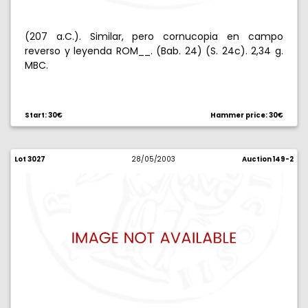
(207 a.C.). Similar, pero cornucopia en campo
reverso y leyenda ROM__. (Bab. 24) (S. 24c). 2,34 g.
MBC.
Start: 30€
Hammer price: 30€
Lot 3027
28/05/2003
Auction 149-2