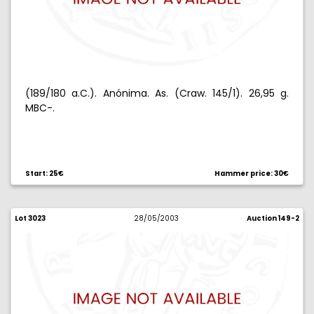
(189/180 a.C.). Anónima. As. (Craw. 145/1). 26,95 g.
MBC-.
Start: 25€
Hammer price: 30€
Lot 3023
28/05/2003
Auction 149-2