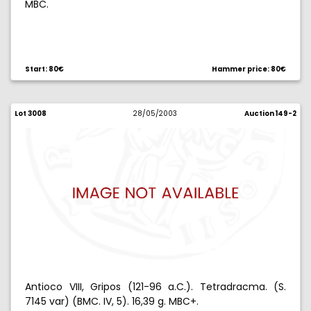
MBC.
Start: 80€
Hammer price: 80€
Lot 3008
28/05/2003
Auction 149-2
Antioco VIII, Gripos (121-96 a.C.). Tetradracma. (S.
7145 var) (BMC. IV, 5). 16,39 g. MBC+.