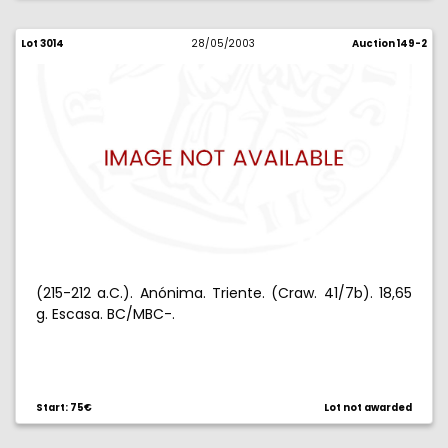
Lot 3014
28/05/2003
Auction 149-2
(215-212 a.C.). Anónima. Triente. (Craw. 41/7b). 18,65
g. Escasa. BC/MBC-.
Start: 75€
Lot not awarded