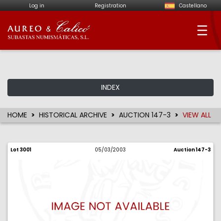
Log in
Registration
Castellano
Aureo & Calicó - Num
INDEX
HOME
HISTORICAL ARCHIVE
AUCTION 147-3
VIEW ALL
Lot 3001
05/03/2003
Auction 147-3