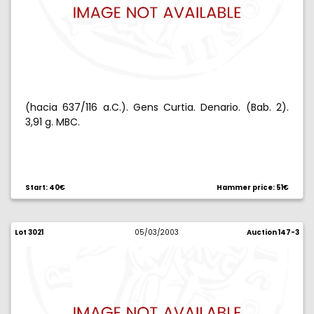
(hacia 637/116 a.C.). Gens Curtia. Denario. (Bab. 2).
3,91 g. MBC.
Start: 40€
Hammer price: 51€
Lot 3021
05/03/2003
Auction 147-3