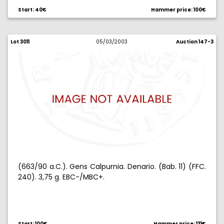
Start: 40€
Hammer price: 100€
Lot 3011
05/03/2003
Auction 147-3
(663/90 a.C.). Gens Calpurnia. Denario. (Bab. 11) (FFC.
240). 3,75 g. EBC-/MBC+.
Start: 100€
Hammer price: 131€