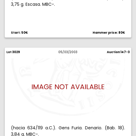
3,75 g. Escasa. MBC-.
Start: 50€
Hammer price: 80€
Lot 3029
05/03/2003
Auction 147-3
(hacia 634/119 a.C.). Gens Furia. Denario. (Bab. 18).
3,84 g. MBC-.