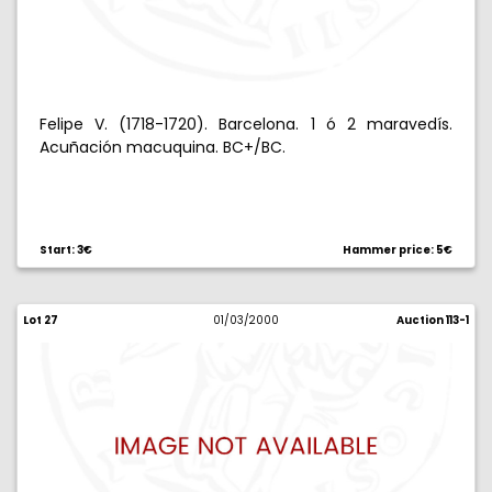
Felipe V. (1718-1720). Barcelona. 1 ó 2 maravedís.
Acuñación macuquina. BC+/BC.
Start: 3€
Hammer price: 5€
Lot 27
01/03/2000
Auction 113-1