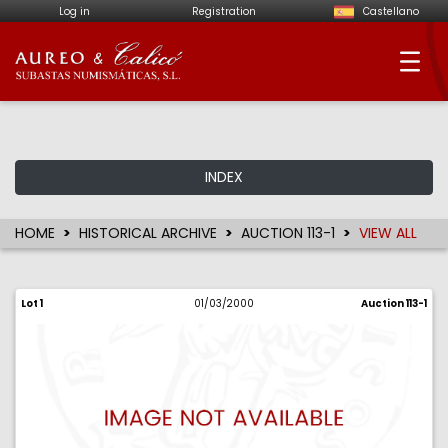
Log in
Registration
Castellano
Aureo & Calicó - Num
INDEX
HOME
HISTORICAL ARCHIVE
AUCTION 113-1
VIEW ALL
Lot 1
01/03/2000
Auction 113-1