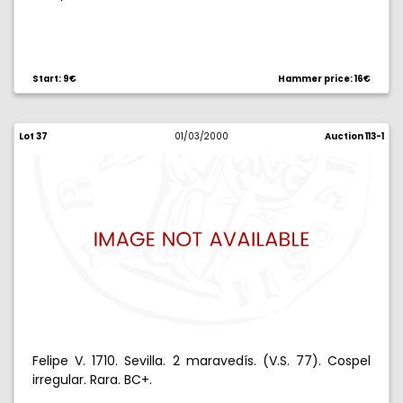
Start: 9€
Hammer price: 16€
Lot 37
01/03/2000
Auction 113-1
Felipe V. 1710. Sevilla. 2 maravedís. (V.S. 77). Cospel
irregular. Rara. BC+.