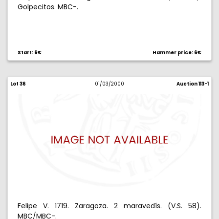
Golpecitos. MBC-.
Start: 6€
Hammer price: 6€
Lot 36
01/03/2000
Auction 113-1
Felipe V. 1719. Zaragoza. 2 maravedís. (V.S. 58).
MBC/MBC-.