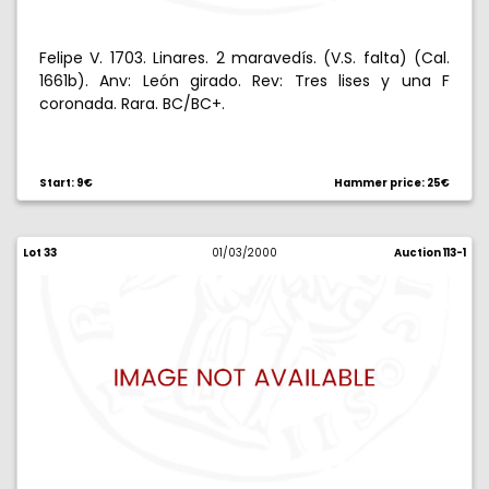
Felipe V. 1703. Linares. 2 maravedís. (V.S. falta) (Cal.
1661b). Anv: León girado. Rev: Tres lises y una F
coronada. Rara. BC/BC+.
Start: 9€
Hammer price: 25€
Lot 33
01/03/2000
Auction 113-1