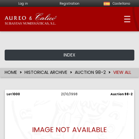
Log in
Registration
Castellano
Aureo & Calicó - Num
INDEX
HOME
HISTORICAL ARCHIVE
AUCTION 98-2
VIEW ALL
Lot 1000
21/10/1998
Auction 98-2