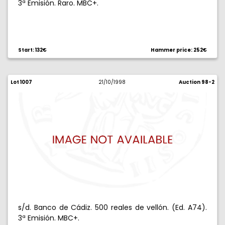
3ª Emisión. Raro. MBC+.
Start: 132€
Hammer price: 252€
Lot 1007
21/10/1998
Auction 98-2
s/d. Banco de Cádiz. 500 reales de vellón. (Ed. A74).
3ª Emisión. MBC+.