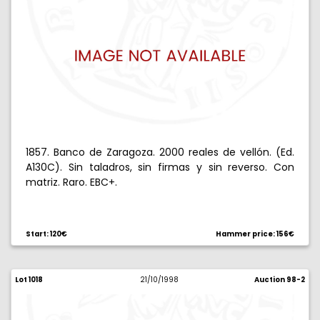
1857. Banco de Zaragoza. 2000 reales de vellón. (Ed.
A130C). Sin taladros, sin firmas y sin reverso. Con
matriz. Raro. EBC+.
Start: 120€
Hammer price: 156€
Lot 1018
21/10/1998
Auction 98-2