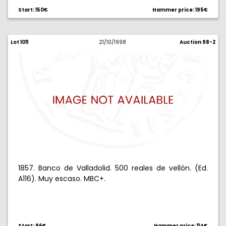
Start: 150€
Hammer price: 195€
Lot 1011
21/10/1998
Auction 98-2
1857. Banco de Valladolid. 500 reales de vellón. (Ed.
A116). Muy escaso. MBC+.
Start: 96€
Hammer price: 114€