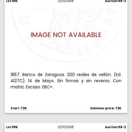
Lot 1015
21/10/1998
Auction 98-2
1857. Banco de Zaragoza. 200 reales de vellón. (Ed.
A127C). 14 de Mayo. Sin firmas y sin reverso. Con
matriz. Escaso. EBC+.
Start: 72€
Hammer price: 72€
Lot 1016
21/10/1998
Auction 98-2