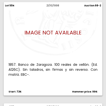
Lot 1014
21/10/1998
Auction 98-2
1857. Banco de Zaragoza. 100 reales de vellón. (Ed.
A126C). Sin taladros, sin firmas y sin reverso. Con
matriz. EBC-.
Start: 72€
Hammer price: 96€