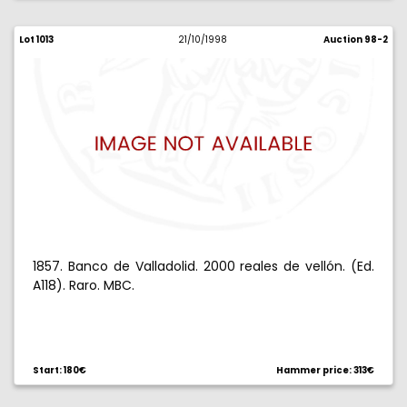
Lot 1013
21/10/1998
Auction 98-2
1857. Banco de Valladolid. 2000 reales de vellón. (Ed.
A118). Raro. MBC.
Start: 180€
Hammer price: 313€