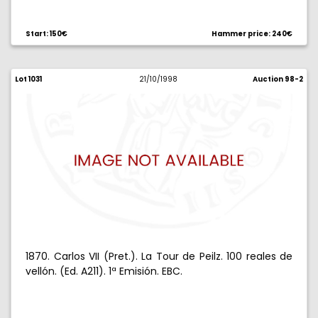
Start: 150€
Hammer price: 240€
Lot 1031
21/10/1998
Auction 98-2
1870. Carlos VII (Pret.). La Tour de Peilz. 100 reales de
vellón. (Ed. A211). 1ª Emisión. EBC.