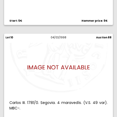
Start: 5€
Hammer price: 5€
Lot 10
04/03/1998
Auction 88
Carlos III. 1781/0. Segovia. 4 maravedís. (V.S. 49 var).
MBC-.