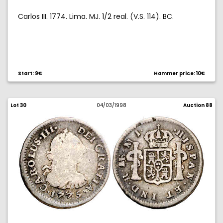
Carlos III. 1774. Lima. MJ. 1/2 real. (V.S. 114). BC.
Start: 9€
Hammer price: 10€
Lot 30
04/03/1998
Auction 88