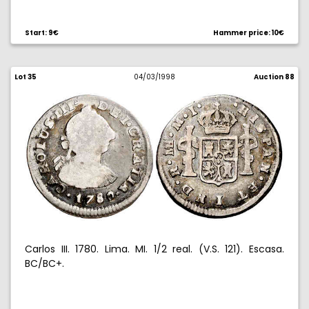
Start: 9€
Hammer price: 10€
Lot 35
04/03/1998
Auction 88
Carlos III. 1780. Lima. MI. 1/2 real. (V.S. 121). Escasa.
BC/BC+.