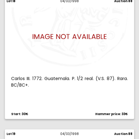
Lot 18
04/03/1998
Auction 88
Carlos III. 1772. Guatemala. P. 1/2 real. (V.S. 87). Rara.
BC/BC+.
Start: 30€
Hammer price: 33€
Lot 19
04/03/1998
Auction 88