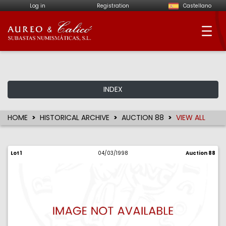
Log in
Registration
Castellano
Aureo & Calicó - Num
INDEX
HOME
HISTORICAL ARCHIVE
AUCTION 88
VIEW ALL
Lot 1
04/03/1998
Auction 88