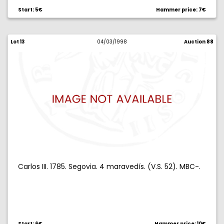
Start: 5€
Hammer price: 7€
Lot 13
04/03/1998
Auction 88
Carlos III. 1785. Segovia. 4 maravedís. (V.S. 52). MBC-.
Start: 6€
Hammer price: 10€