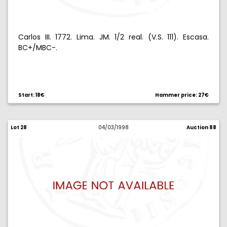
Carlos III. 1772. Lima. JM. 1/2 real. (V.S. 111). Escasa.
BC+/MBC-.
Start: 18€
Hammer price: 27€
Lot 28
04/03/1998
Auction 88