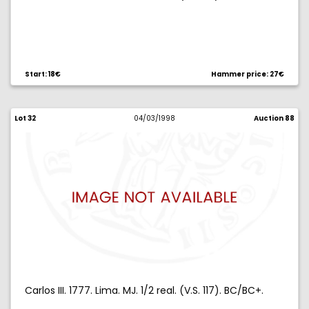
Start: 18€
Hammer price: 27€
Lot 32
04/03/1998
Auction 88
Carlos III. 1777. Lima. MJ. 1/2 real. (V.S. 117). BC/BC+.