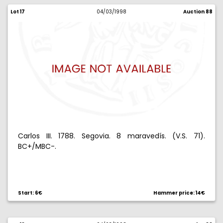
Lot 17
04/03/1998
Auction 88
Carlos III. 1788. Segovia. 8 maravedís. (V.S. 71).
BC+/MBC-.
Start: 6€
Hammer price: 14€