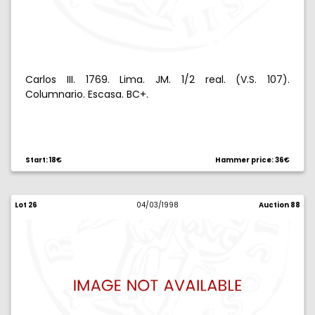
Carlos III. 1769. Lima. JM. 1/2 real. (V.S. 107).
Columnario. Escasa. BC+.
Start: 18€
Hammer price: 36€
Lot 26
04/03/1998
Auction 88