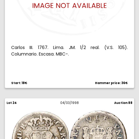
Carlos III. 1767. Lima. JM. 1/2 real. (V.S. 105).
Columnario. Escasa. MBC-.
Start: 18€
Hammer price: 36€
Lot 24
04/03/1998
Auction 88