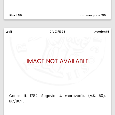
Start: 9€
Hammer price: 13€
Lot 11
04/03/1998
Auction 88
Carlos III. 1782. Segovia. 4 maravedís. (V.S. 50).
BC/BC+.