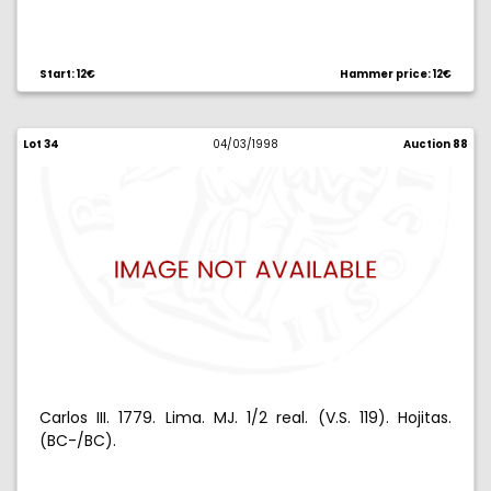
Start: 12€
Hammer price: 12€
Lot 34
04/03/1998
Auction 88
Carlos III. 1779. Lima. MJ. 1/2 real. (V.S. 119). Hojitas.
(BC-/BC).