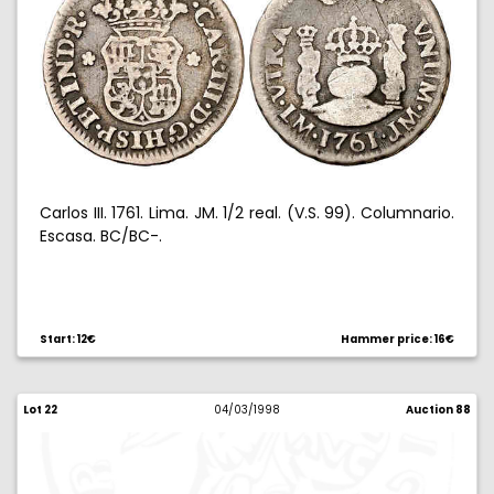
Carlos III. 1761. Lima. JM. 1/2 real. (V.S. 99). Columnario.
Escasa. BC/BC-.
Start: 12€
Hammer price: 16€
Lot 22
04/03/1998
Auction 88