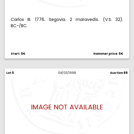
Carlos III. 1776. Segovia. 2 maravedís. (V.S. 32).
BC-/BC.
Start: 5€
Hammer price: 5€
Lot 5
04/03/1998
Auction 88