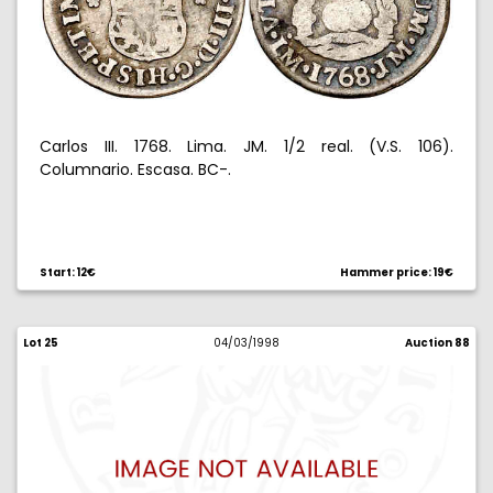
Carlos III. 1768. Lima. JM. 1/2 real. (V.S. 106).
Columnario. Escasa. BC-.
Start: 12€
Hammer price: 19€
Lot 25
04/03/1998
Auction 88