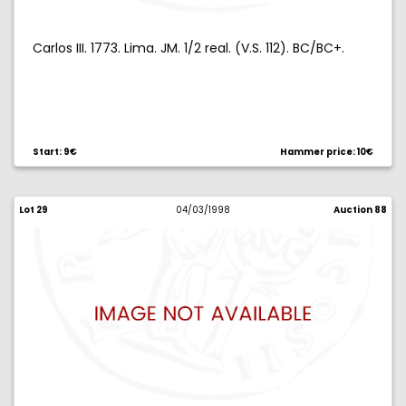
Carlos III. 1773. Lima. JM. 1/2 real. (V.S. 112). BC/BC+.
Start: 9€
Hammer price: 10€
Lot 29
04/03/1998
Auction 88