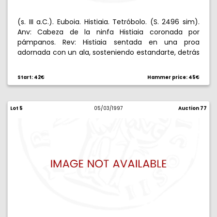
(s. III a.C.). Euboia. Histiaia. Tetróbolo. (S. 2496 sim).
Anv: Cabeza de la ninfa Histiaia coronada por
pámpanos. Rev: Histiaia sentada en una proa
adornada con un ala, sosteniendo estandarte, detrás
H/ , debajo HT. 1,84 g. Estilo bárbaro, probable copia
macedonia. MBC+.
Start: 42€
Hammer price: 45€
Lot 5
05/03/1997
Auction 77