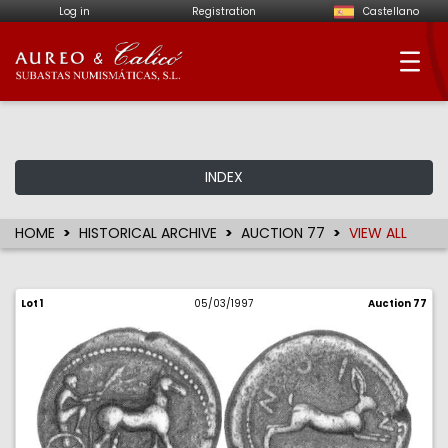
Log in
Registration
Castellano
Aureo & Calicó - Num
INDEX
HOME
HISTORICAL ARCHIVE
AUCTION 77
VIEW ALL
Lot 1
05/03/1997
Auction 77