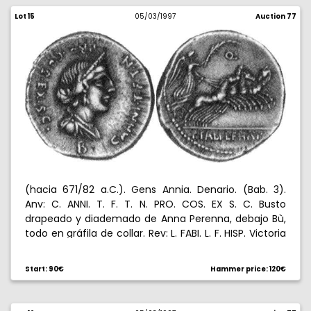
Lot 15
05/03/1997
Auction 77
(hacia 671/82 a.C.). Gens Annia. Denario. (Bab. 3).
Anv: C. ANNI. T. F. T. N. PRO. COS. EX S. C. Busto
drapeado y diademado de Anna Perenna, debajo Bù,
todo en gráfila de collar. Rev: L. FABI. L. F. HISP. Victoria
con gran palma en cuadriga al galope, encima Q.
3,92 g. Escasa. EBC.
Start: 90€
Hammer price: 120€