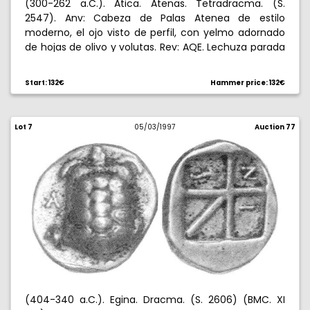
(300-262 a.C.). Atica. Atenas. Tetradracma. (S.
2547). Anv: Cabeza de Palas Atenea de estilo
moderno, el ojo visto de perfil, con yelmo adornado
de hojas de olivo y volutas. Rev: AQE. Lechuza parada
mirando al frente, encima ramita de olivo y
creciente. 16,89 g. Cospel oblongo. MBC/MBC+.
Start: 132€
Hammer price: 132€
Lot 7
05/03/1997
Auction 77
(404-340 a.C.). Egina. Dracma. (S. 2606) (BMC. XI