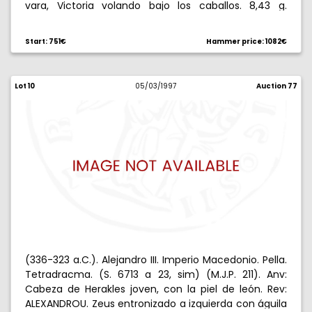
vara, Victoria volando bajo los caballos. 8,43 g.
MBC+/EBC-.
Start: 751€
Hammer price: 1082€
Lot 10
05/03/1997
Auction 77
(336-323 a.C.). Alejandro III. Imperio Macedonio. Pella.
Tetradracma. (S. 6713 a 23, sim) (M.J.P. 211). Anv:
Cabeza de Herakles joven, con la piel de león. Rev:
ALEXANDROU. Zeus entronizado a izquierda con águila