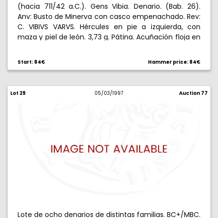
(hacia 711/42 a.C.). Gens Vibia. Denario. (Bab. 26).
Anv: Busto de Minerva con casco empenachado. Rev:
C. VIBIVS VARVS. Hércules en pie a izquierda, con
maza y piel de león. 3,73 g. Pátina. Acuñación floja en
parte. Rara. (EBC-).
Start: 84€
Hammer price: 84€
Lot 29
05/03/1997
Auction 77
Lote de ocho denarios de distintas familias. BC+/MBC.