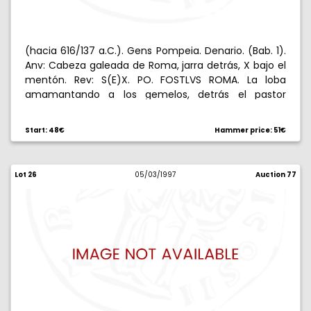
(hacia 616/137 a.C.). Gens Pompeia. Denario. (Bab. 1).
Anv: Cabeza galeada de Roma, jarra detrás, X bajo el
mentón. Rev: S(E)X. PO. FOSTLVS ROMA. La loba
amamantando a los gemelos, detrás el pastor
Fuastulo bajo la higuera ruminal. 3,90 g. Muy escasa.
MBC-.
Start: 48€
Hammer price: 51€
Lot 26
05/03/1997
Auction 77