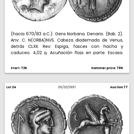
(hacia 670/83 a.C.). Gens Norbana. Denario. (Bab. 2).
Anv: C. N(ORBA)NVS. Cabeza diademada de Venus,
detrás CLXII. Rev: Espiga, fasces con hacha y
caduceo. 4,02 g. Acuñación floja en parte. Escasa.
(EBC+).
Start: 72€
Hammer price: 78€
Lot 24
05/03/1997
Auction 77