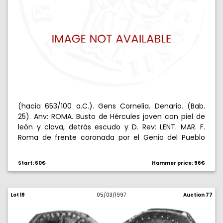
(hacia 653/100 a.C.). Gens Cornelia. Denario. (Bab.
25). Anv: ROMA. Busto de Hércules joven con piel de
león y clava, detrás escudo y D. Rev: LENT. MAR. F.
Roma de frente coronada por el Genio del Pueblo
Romano, en medio D, todo en láurea. 3,86 g. Rara.
MBC+/MBC.
Start: 60€
Hammer price: 96€
Lot 19
05/03/1997
Auction 77