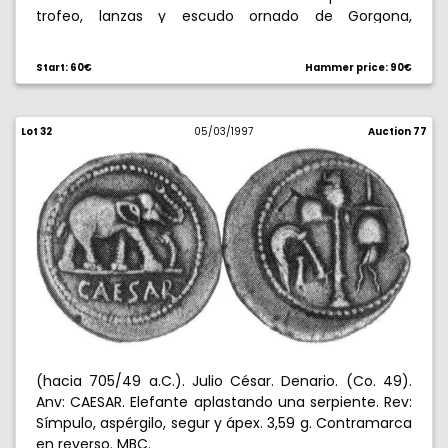
trofeo, lanzas y escudo ornado de Gorgona,
serpiente a su lado. 14,44 g. Anverso levemente
descentrado. Rara. MBC.
Start: 60€
Hammer price: 90€
Lot 32
05/03/1997
Auction 77
(hacia 705/49 a.C.). Julio César. Denario. (Co. 49).
Anv: CAESAR. Elefante aplastando una serpiente. Rev:
Símpulo, aspérgilo, segur y ápex. 3,59 g. Contramarca
en reverso. MBC.