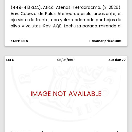
(449-413 a.C.). Atica. Atenas. Tetradracma. (S. 2526).
Anv: Cabeza de Palas Atenea de estilo arcaizante, el
ojo visto de frente, con yelmo adornado por hojas de
olivo y volutas. Rev: AQE. Lechuza parada mirando al
frente, encima ramita de olivo y creciente. 14,61 g.
MBC-.
Start: 108€
Hammer price: 138€
Lot 6
05/03/1997
Auction 77