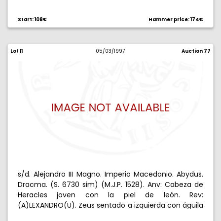
y cetro, M delante. 16,72 g. Arañazo en reverso. MBC+.
Start: 108€
Hammer price: 174€
Lot 11
05/03/1997
Auction 77
s/d. Alejandro III Magno. Imperio Macedonio. Abydus.
Dracma. (S. 6730 sim) (M.J.P. 1528). Anv: Cabeza de
Heracles joven con la piel de león. Rev:
(A)LEXANDRO(U). Zeus sentado a izquierda con águila
y cetro, delante, I bajo el trono. 4,19 g. MBC+.