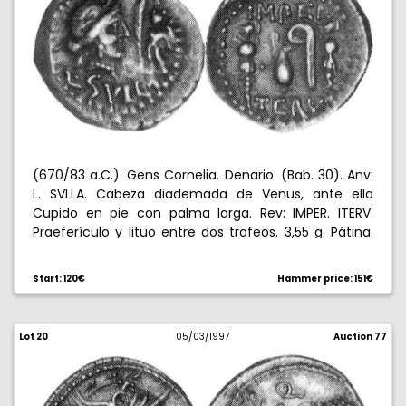
(670/83 a.C.). Gens Cornelia. Denario. (Bab. 30). Anv:
L. SVLLA. Cabeza diademada de Venus, ante ella
Cupido en pie con palma larga. Rev: IMPER. ITERV.
Praeferículo y lituo entre dos trofeos. 3,55 g. Pátina.
Rara. EBC.
Start: 120€
Hammer price: 151€
Lot 20
05/03/1997
Auction 77