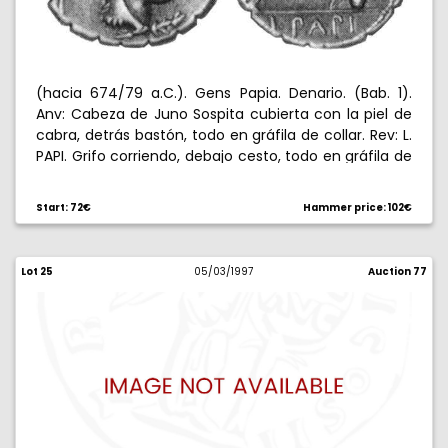
(hacia 674/79 a.C.). Gens Papia. Denario. (Bab. 1).
Anv: Cabeza de Juno Sospita cubierta con la piel de
cabra, detrás bastón, todo en gráfila de collar. Rev: L.
PAPI. Grifo corriendo, debajo cesto, todo en gráfila de
collar. 3,84 g. Símbolos 1/1 de Banti. Escasa. MBC+.
Start: 72€
Hammer price: 102€
Lot 25
05/03/1997
Auction 77