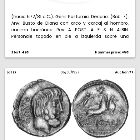
(hacia 672/81 a.C.). Gens Postumia. Denario. (Bab. 7).
Anv: Busto de Diana con arco y carcaj al hombro,
encima bucráneo. Rev: A. POST. A. F. S. N. ALBIN.
Personaje togado en pie a izquierda sobre una
montaña, asperjando un toro, ara entre ambos. 3,51
g. Escasa. MBC.
Start: 42€
Hammer price: 45€
Lot 27
05/03/1997
Auction 77