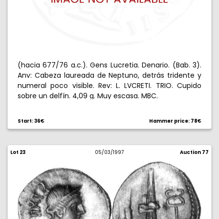
(hacia 677/76 a.c.). Gens Lucretia. Denario. (Bab. 3).
Anv: Cabeza laureada de Neptuno, detrás tridente y
numeral poco visible. Rev: L. LVCRETI. TRIO. Cupido
sobre un delfín. 4,09 g. Muy escasa. MBC.
Start: 36€
Hammer price: 78€
Lot 23
05/03/1997
Auction 77