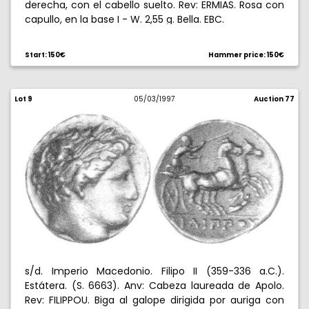
derecha, con el cabello suelto. Rev: ERMIAS. Rosa con
capullo, en la base I - W. 2,55 g. Bella. EBC.
Start: 150€
Hammer price: 150€
Lot 9
05/03/1997
Auction 77
s/d. Imperio Macedonio. Filipo II (359-336 a.C.).
Estátera. (S. 6663). Anv: Cabeza laureada de Apolo.
Rev: FILIPPOU. Biga al galope dirigida por auriga con