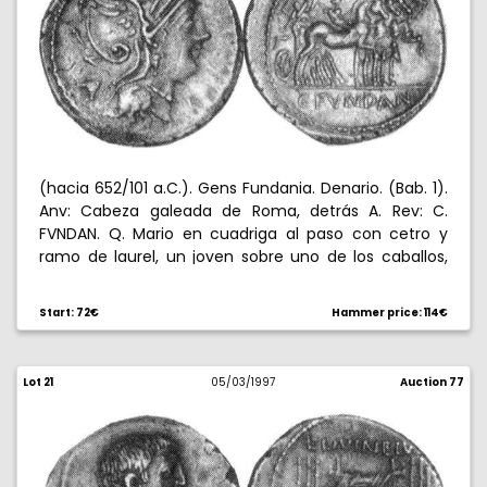
(hacia 652/101 a.C.). Gens Fundania. Denario. (Bab. 1).
Anv: Cabeza galeada de Roma, detrás A. Rev: C.
FVNDAN. Q. Mario en cuadriga al paso con cetro y
ramo de laurel, un joven sobre uno de los caballos,
con ramo de laurel al hombro. 3,97 g. Escasa.
EBC-/EBC+.
Start: 72€
Hammer price: 114€
Lot 21
05/03/1997
Auction 77