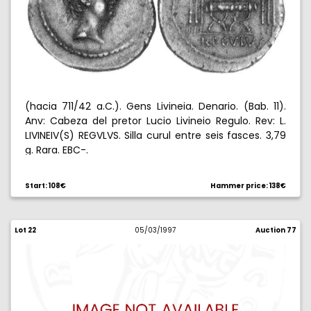
(hacia 711/42 a.C.). Gens Livineia. Denario. (Bab. 11).
Anv: Cabeza del pretor Lucio Livineio Regulo. Rev: L.
LIVINEIV(S) REGVLVS. Silla curul entre seis fasces. 3,79
g. Rara. EBC-.
Start: 108€
Hammer price: 138€
Lot 22
05/03/1997
Auction 77