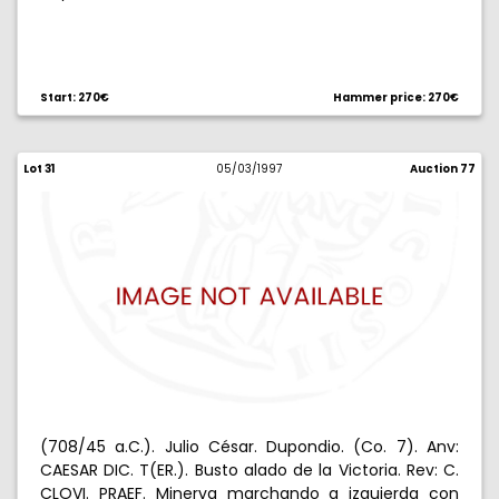
Start: 270€
Hammer price: 270€
Lot 31
05/03/1997
Auction 77
(708/45 a.C.). Julio César. Dupondio. (Co. 7). Anv:
CAESAR DIC. T(ER.). Busto alado de la Victoria. Rev: C.
CLOVI. PRAEF. Minerva marchando a izquierda con