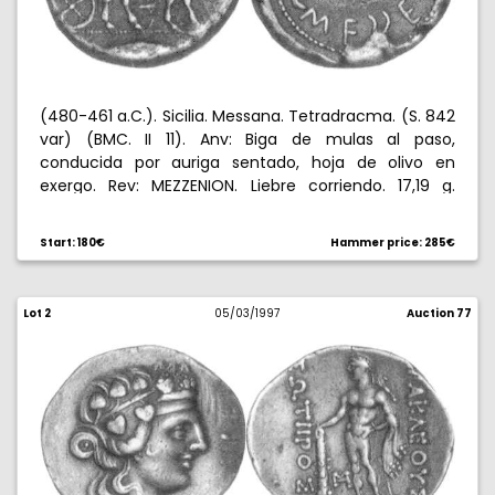
(480-461 a.C.). Sicilia. Messana. Tetradracma. (S. 842
var) (BMC. II 11). Anv: Biga de mulas al paso,
conducida por auriga sentado, hoja de olivo en
exergo. Rev: MEZZENION. Liebre corriendo. 17,19 g.
Anverso levemente descentrado. Muy rara. MBC.
Start: 180€
Hammer price: 285€
Lot 2
05/03/1997
Auction 77