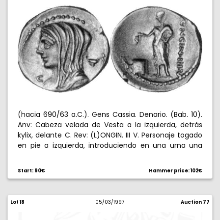
(hacia 690/63 a.C.). Gens Cassia. Denario. (Bab. 10).
Anv: Cabeza velada de Vesta a la izquierda, detrás
kylix, delante C. Rev: (L)ONGIN. III V. Personaje togado
en pie a izquierda, introduciendo en una urna una
tableta inscrita V. 3,92 g. Muy escasa. EBC.
Start: 90€
Hammer price: 102€
Lot 18
05/03/1997
Auction 77