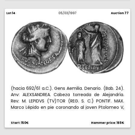
Lot 14
05/03/1997
Auction 77
(hacia 692/61 a.C.). Gens Aemilia. Denario. (Bab. 24).
Anv: ALEXSANDREA. Cabeza torreada de Alejandría.
Rev: M. LEPIDVS (TV)TOR (REG. S. C.) PONTIF. MAX.
Marco Lépido en pie coronando al joven Ptolomeo V,
que sostiene cetro. 3,83 g. Reverso algo descentrado.
Muy rara. MBC.
Start: 150€
Hammer price: 165€