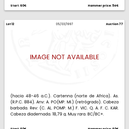
Start: 60€
Hammer price: 114€
Lot 12
05/03/1997
Auction 77
(hacia 48-46 a.C.). Cartenna (norte de Africa). As.
(R.P.C. 884). Anv: A. PO(MP. MI.) (retrógrado). Cabeza
barbada. Rev: (C. AL. POMP. M.) F. VIC. Q. A. F. C. KAR.
Cabeza diademada. 18,79 g. Muy rara. BC/BC+.
Start: 60€
Hammer price: 60€