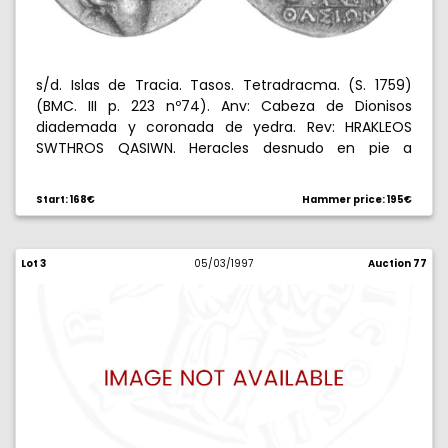
s/d. Islas de Tracia. Tasos. Tetradracma. (S. 1759)
(BMC. III p. 223 nº74). Anv: Cabeza de Dionisos
diademada y coronada de yedra. Rev: HRAKLEOS
SWTHROS QASIWN. Heracles desnudo en pie a
izquierda con clava y piel de león, en campo
izquierdo. 16,73 g. EBC-/EBC.
Start: 168€
Hammer price: 195€
Lot 3
05/03/1997
Auction 77