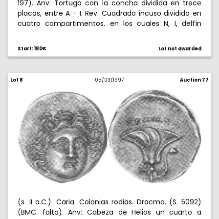
197). Anv: Tortuga con la concha dividida en trece
placas, entre A - I. Rev: Cuadrado incuso dividido en
cuatro compartimentos, en los cuales N, I, delfín
hacia arriba y barra diagonal. 5,24 g. Muy escasa.
MBC.
Start: 180€
Lot not awarded
Lot 8
05/03/1997
Auction 77
(s. II a.C.). Caria. Colonias rodias. Dracma. (S. 5092)
(BMC. falta). Anv: Cabeza de Helios un cuarto a