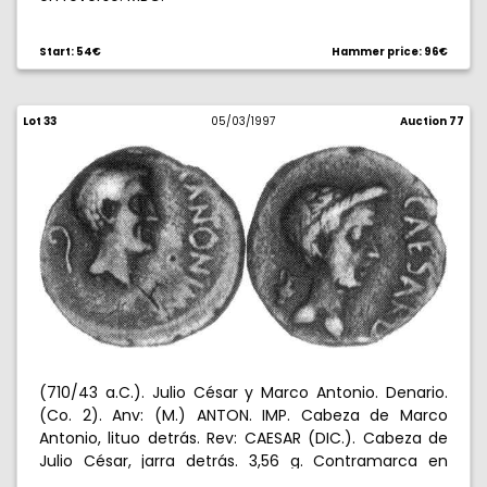
Start: 54€
Hammer price: 96€
Lot 33
05/03/1997
Auction 77
(710/43 a.C.). Julio César y Marco Antonio. Denario.
(Co. 2). Anv: (M.) ANTON. IMP. Cabeza de Marco
Antonio, lituo detrás. Rev: CAESAR (DIC.). Cabeza de
Julio César, jarra detrás. 3,56 g. Contramarca en
anverso y reverso. Muy rara. MBC-.