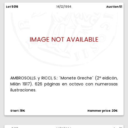
Lot 5016
14/12/1994
Auction 51
AMBROSOLI,S. y RICCI, S.: ´Monete Greche´ (2ª eidicón,
Milán 1917). 626 páginas en octavo con numerosas
ilustraciones.
Start: 18€
Hammer price: 20€