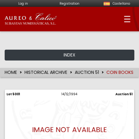
Log in
Registration
Castellano
Aureo & Calicó - Num
INDEX
HOME
HISTORICAL ARCHIVE
AUCTION 51
COIN BOOKS
Lot 5001
14/12/1994
Auction 51