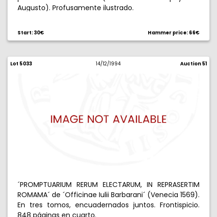
Augusto). Profusamente ilustrado.
Start: 30€
Hammer price: 66€
Lot 5033
14/12/1994
Auction 51
´PROMPTUARIUM RERUM ELECTARUM, IN REPRASERTIM
ROMAMA´ de ´Officinae Iulii Barbarani´ (Venecia 1569).
En tres tomos, encuadernados juntos. Frontispicio.
848 páginas en cuarto.