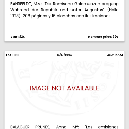
BAHRFELDT, M.v.: ´Die Römische Goldmünzen prägung
Während der Republik und unter Augustus´ (Halle
1923). 208 páginas y 16 planchas con ilustraciones.
Start: 12€
Hammer price: 72€
Lot 5030
14/12/1994
Auction 51
BALAGUER PRUNES, Anna Mª: ´Las emisiones