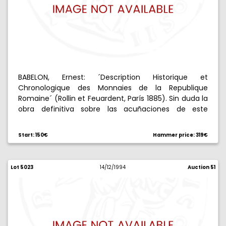
BABELON, Ernest: ´Description Historique et
Chronologique des Monnaies de la Republique
Romaine´ (Rollin et Feuardent, París 1885). Sin duda la
obra definitiva sobre las acuñaciones de este
período. Dos volúmenes, total 1231 páginas con
ilustraciones de todos los tipos, más 56 de
Start: 150€
Hammer price: 319€
introducción.
Lot 5023
14/12/1994
Auction 51