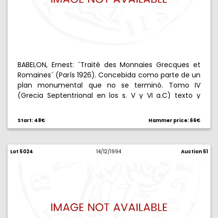
BABELON, Ernest: ´Traité des Monnaies Grecques et
Romaines´ (París 1926). Concebida como parte de un
plan monumental que no se terminó. Tomo IV
(Grecia Septentrional en los s. V y VI a.C) texto y
láminas, y tomo III (Gregia Central y Meridional) sólo
texto. Magistral. 2241 páginas en cuarto, 85 láminas
Start: 48€
Hammer price: 66€
en folio.
Lot 5024
14/12/1994
Auction 51