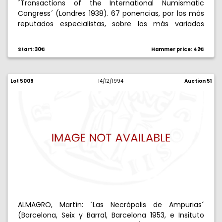
´Transactions of the International Numismatic
Congress´ (Londres 1938). 67 ponencias, por los más
reputados especialistas, sobre los más variados
temas numismáticos, con fotografías, en el
Centenario de la Royal Numismatic Society. 490
Start: 30€
Hammer price: 42€
páginas en cuarto, más diez índices y 27 láminas.
Lot 5009
14/12/1994
Auction 51
ALMAGRO, Martín: ´Las Necrópolis de Ampurias´
(Barcelona, Seix y Barral, Barcelona 1953, e Insituto