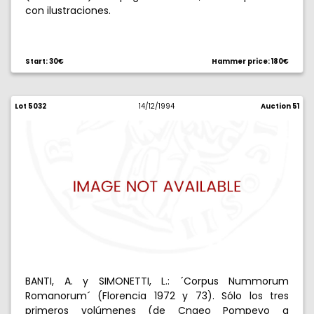
con ilustraciones.
Start: 30€
Hammer price: 180€
Lot 5032
14/12/1994
Auction 51
BANTI, A. y SIMONETTI, L.: ´Corpus Nummorum
Romanorum´ (Florencia 1972 y 73). Sólo los tres
primeros volúmenes (de Cnaeo Pompeyo a