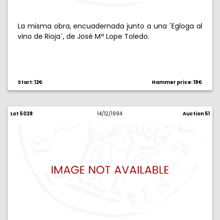
La misma obra, encuadernada junto a una ´Egloga al
vino de Rioja´, de José Mª Lope Toledo.
Start: 12€
Hammer price: 19€
Lot 5028
14/12/1994
Auction 51