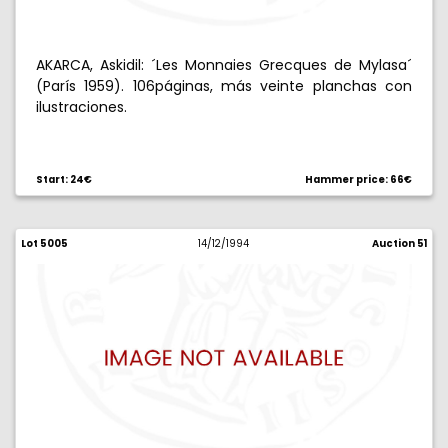
AKARCA, Askidil: ´Les Monnaies Grecques de Mylasa´
(París 1959). 106páginas, más veinte planchas con
ilustraciones.
Start: 24€
Hammer price: 66€
Lot 5005
14/12/1994
Auction 51