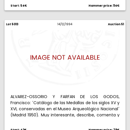
Moshonas (Alejandría 1956). 97 páginas en griego,
Start: 54€
Hammer price: 114€
francés e inglés.
Lot 5013
14/12/1994
Auction 51
ALVAREZ-OSSORIO Y FARFAN DE LOS GODOS,
Francisco: ´Catálogo de las Medallas de los siglos XV y
XVI, conservadas en el Museo Arqueológico Nacional´
(Madrid 1950). Muy interesante, describe, comenta y
reproduce 454 medallas, 248 páginas, más láminas.
Reencuadernado.
Start: 42€
Hammer price: 78€