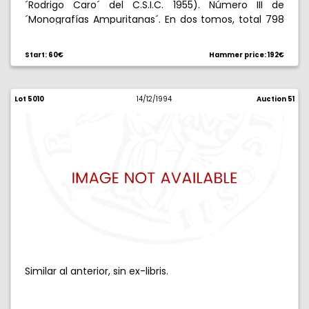
´Rodrigo Caro´ del C.S.I.C. 1955). Número III de
´Monografías Ampuritanas´. En dos tomos, total 798
páginas en folio, más 12 tablas tipológicas y 24
láminas, dos de ellas a todo color. Con ex-libris.
Start: 60€
Hammer price: 192€
Lot 5010
14/12/1994
Auction 51
Similar al anterior, sin ex-libris.