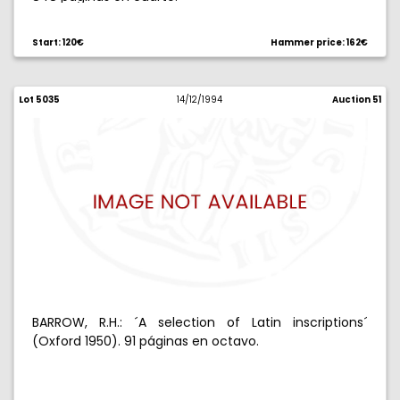
Start: 120€
Hammer price: 162€
Lot 5035
14/12/1994
Auction 51
BARROW, R.H.: ´A selection of Latin inscriptions´
(Oxford 1950). 91 páginas en octavo.