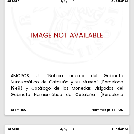
Lot 5017
14/12/1994
Auction 51
AMOROS, J.: ´Noticia acerca del Gabinete
Numismático de Cataluña y su Museo´ (Barcelona
1949) y Catálogo de las Monedas Visigodas del
Gabinete Numismático de Cataluña´ (Barcelona
1952). Encuadernados en un solo volumen.
Start: 18€
Hammer price: 72€
Lot 5018
14/12/1994
Auction 51