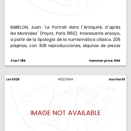
BABELON, Juan: ´Le Portrait dans l´Antiquité, d´après
les Monnaies´ (Payot, París 1950). Interesante ensayo,
a partir de la tipología de la numismática clásica. 206
páginas, con 308 reproducciones, algunas de piezas
muy poco conocidas. En francés.
Start: 18€
Hammer price: 66€
Lot 5026
14/12/1994
Auction 51