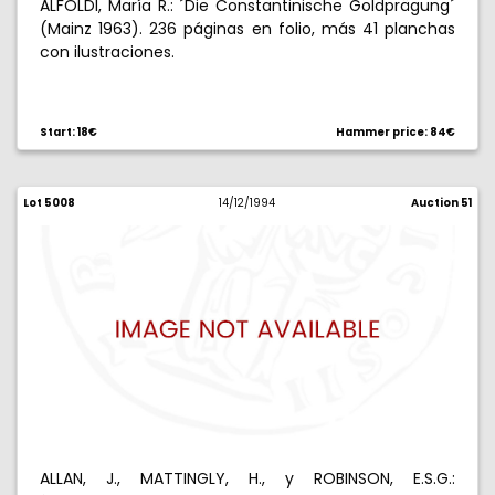
ALFOLDI, María R.: ´Die Constantinische Goldprägung´
(Mainz 1963). 236 páginas en folio, más 41 planchas
con ilustraciones.
Start: 18€
Hammer price: 84€
Lot 5008
14/12/1994
Auction 51
ALLAN, J., MATTINGLY, H., y ROBINSON, E.S.G.: