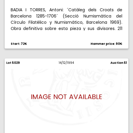
BADIA I TORRES, Antoni: ´Catàleg dels Croats de
Barcelona 1285-1706´ (Secció Numismática del
Círculo Filatélico y Numismático, Barcelona 1969).
Obra definitiva sobre esta pieza y sus divisores. 211
páginas y 65 láminas. Edición de 600 ejemplares
numerados.
Start: 72€
Hammer price: 90€
Lot 5029
14/12/1994
Auction 51