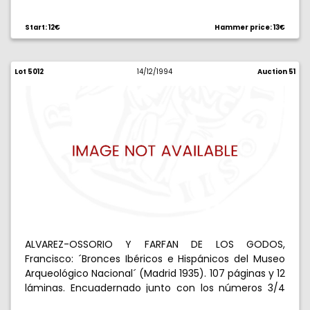
Start: 12€
Hammer price: 13€
Lot 5012
14/12/1994
Auction 51
ALVAREZ-OSSORIO Y FARFAN DE LOS GODOS,
Francisco: ´Bronces Ibéricos e Hispánicos del Museo
Arqueológico Nacional´ (Madrid 1935). 107 páginas y 12
láminas. Encuadernado junto con los números 3/4
del ´Boletín de la Biblioteca de Alejandría´ por Th.