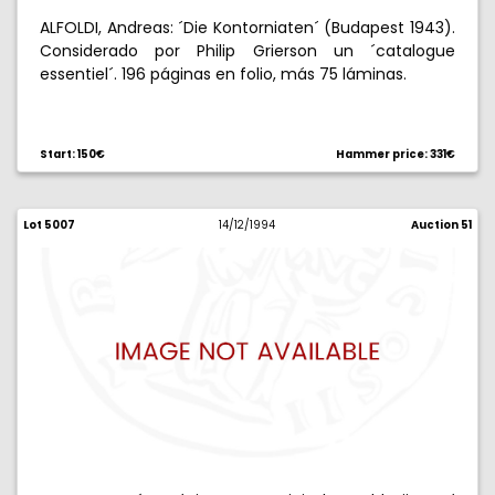
ALFOLDI, Andreas: ´Die Kontorniaten´ (Budapest 1943).
Considerado por Philip Grierson un ´catalogue
essentiel´. 196 páginas en folio, más 75 láminas.
Start: 150€
Hammer price: 331€
Lot 5007
14/12/1994
Auction 51