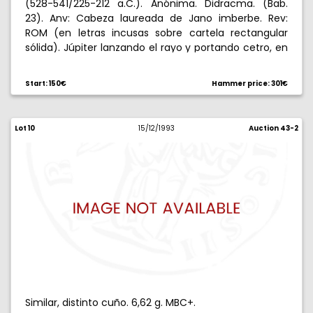
(528-541/225-212 a.C.). Anónima. Didracma. (Bab.
23). Anv: Cabeza laureada de Jano imberbe. Rev:
ROM (en letras incusas sobre cartela rectangular
sólida). Júpiter lanzando el rayo y portando cetro, en
cuadriga conducida por la Victoria. 6,68 g. Grieta
radial apenas perceptible. Bella. Muy rara. (EBC+).
Start: 150€
Hammer price: 301€
Lot 10
15/12/1993
Auction 43-2
Similar, distinto cuño. 6,62 g. MBC+.