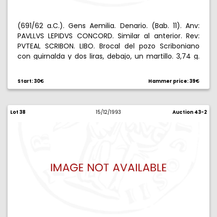
(691/62 a.C.). Gens Aemilia. Denario. (Bab. 11). Anv:
PAVLLVS LEPIDVS CONCORD. Similar al anterior. Rev:
PVTEAL SCRIBON. LIBO. Brocal del pozo Scriboniano
con guirnalda y dos liras, debajo, un martillo. 3,74 g.
Contramarca circular en anverso. MBC/MBC+.
Start: 30€
Hammer price: 39€
Lot 38
15/12/1993
Auction 43-2