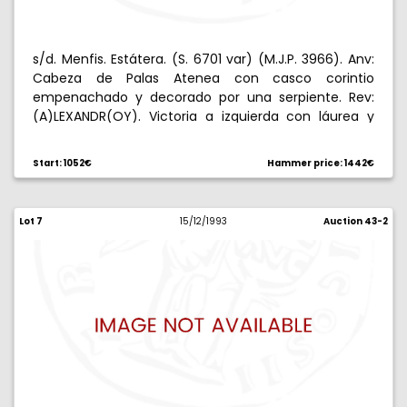
s/d. Menfis. Estátera. (S. 6701 var) (M.J.P. 3966). Anv:
Cabeza de Palas Atenea con casco corintio
empenachado y decorado por una serpiente. Rev:
(A)LEXANDR(OY). Victoria a izquierda con láurea y
mastil de nave, EY a izquierda, rosa a derecha. 8,52 g.
Parte del brillo original. EBC.
Start: 1052€
Hammer price: 1442€
Lot 7
15/12/1993
Auction 43-2