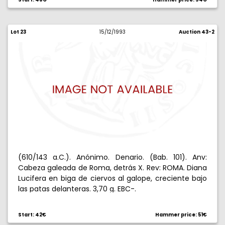
Lot 23
15/12/1993
Auction 43-2
(610/143 a.C.). Anónimo. Denario. (Bab. 101). Anv:
Cabeza galeada de Roma, detrás X. Rev: ROMA. Diana
Lucifera en biga de ciervos al galope, creciente bajo
las patas delanteras. 3,70 g. EBC-.
Start: 42€
Hammer price: 51€