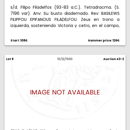
s/d. Filipo Filadelfos (93-83 a.C.). Tetradracma. (S.
7196 var). Anv: Su busto diademado. Rev: BASILEWS
FILIPPOU EPIFANOUS FILADELFOU. Zeus en trono a
izquierda, sosteniendo Victoria y cetro, en el campo,
a izquierda, Q. 15,77 g. MBC+.
Start: 108€
Hammer price: 126€
Lot 9
15/12/1993
Auction 43-2