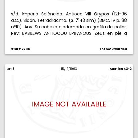
s/d. Imperio Seléncida. Antioco VIII Grypos (121-96
a.C.). Sidón. Tetradracma. (S. 7143 sim) (BMC. IV p. 88
nº10). Anv: Su cabeza diademada en gráfila de collar.
Rev: BASILEWS ANTIOCOU EPIFANOUS. Zeus en pie a
izquierda coronado de creciente, sosteniendo
estrella y cetro, a izquierda IE/A, a drecha N, todo en
Start: 270€
Lot not awarded
láurea. 16,72 g. Bella. EBC.
Lot 8
15/12/1993
Auction 43-2