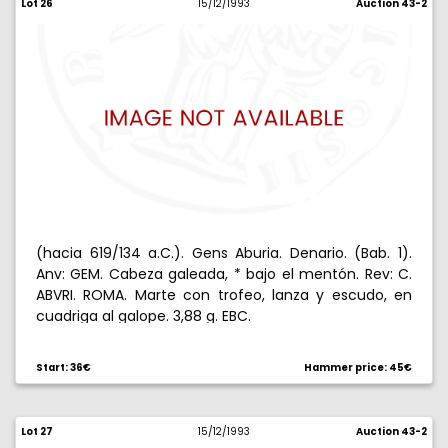
Lot 26
15/12/1993
Auction 43-2
(hacia 619/134 a.C.). Gens Aburia. Denario. (Bab. 1).
Anv: GEM. Cabeza galeada, * bajo el mentón. Rev: C.
ABVRI. ROMA. Marte con trofeo, lanza y escudo, en
cuadriga al galope. 3,88 g. EBC.
Start: 36€
Hammer price: 45€
Lot 27
15/12/1993
Auction 43-2