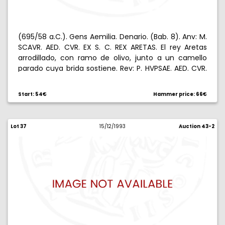
(695/58 a.C.). Gens Aemilia. Denario. (Bab. 8). Anv: M.
SCAVR. AED. CVR. EX S. C. REX ARETAS. El rey Aretas
arrodillado, con ramo de olivo, junto a un camello
parado cuya brida sostiene. Rev: P. HVPSAE. AED. CVR.
C. HVPSAE. COS. PREIVE. CAPTV. Júpiter en cuadriga al
paso a izquierda, escorpión bajo los caballos. 4,04 g.
Start: 54€
Hammer price: 66€
Escasa. EBC.
Lot 37
15/12/1993
Auction 43-2