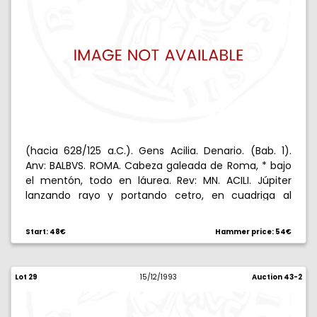
(hacia 628/125 a.C.). Gens Acilia. Denario. (Bab. 1).
Anv: BALBVS. ROMA. Cabeza galeada de Roma, * bajo
el mentón, todo en láurea. Rev: MN. ACILI. Júpiter
lanzando rayo y portando cetro, en cuadriga al
galope conducida por Victoria, escudo macedonio
bajo los caballos. 3,85 g. EBC-.
Start: 48€
Hammer price: 54€
Lot 29
15/12/1993
Auction 43-2