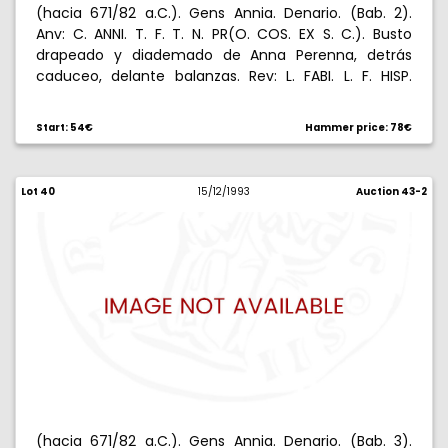
(hacia 671/82 a.C.). Gens Annia. Denario. (Bab. 2).
Anv: C. ANNI. T. F. T. N. PR(O. COS. EX S. C.). Busto
drapeado y diademado de Anna Perenna, detrás
caduceo, delante balanzas. Rev: L. FABI. L. F. HISP.
Victoria con gran palma en cuadriga al galope,
encima Q. 3,95 g. Anverso descentrado. Escasa. MBC.
Start: 54€
Hammer price: 78€
Lot 40
15/12/1993
Auction 43-2
(hacia 671/82 a.C.). Gens Annia. Denario. (Bab. 3).