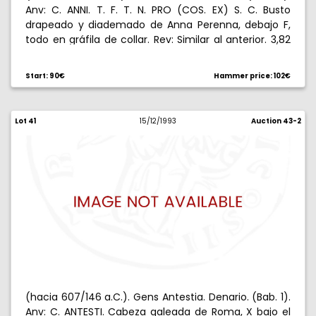
Anv: C. ANNI. T. F. T. N. PRO (COS. EX) S. C. Busto
drapeado y diademado de Anna Perenna, debajo F,
todo en gráfila de collar. Rev: Similar al anterior. 3,82
g. Ligeramente descentrada. Rara. EBC-.
Start: 90€
Hammer price: 102€
Lot 41
15/12/1993
Auction 43-2
(hacia 607/146 a.C.). Gens Antestia. Denario. (Bab. 1).
Anv: C. ANTESTI. Cabeza galeada de Roma, X bajo el