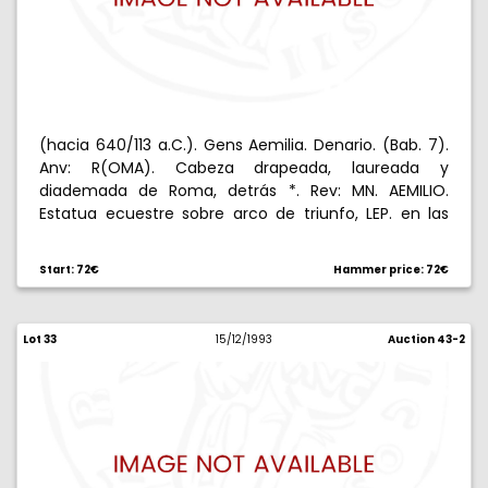
(hacia 640/113 a.C.). Gens Aemilia. Denario. (Bab. 7).
Anv: R(OMA). Cabeza drapeada, laureada y
diademada de Roma, detrás *. Rev: MN. AEMILIO.
Estatua ecuestre sobre arco de triunfo, LEP. en las
arcadas. 3,84 g. Ligeramente descentrada. Escasa.
MBC+.
Start: 72€
Hammer price: 72€
Lot 33
15/12/1993
Auction 43-2