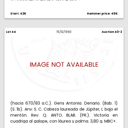
Start: 42€
Hammer price: 45€
Lot 44
15/12/1993
Auction 43-2
(hacia 670/83 a.C.). Gens Antonia. Denario. (Bab. 1)
(S. 1b). Anv: S. C. Cabeza laureada de Júpiter, L bajo el
mentón. Rev: Q. ANTO. BLAB. (PR.). Victoria en
cuadriga al galope, con láurea y palma. 3,80 g. MBC+.