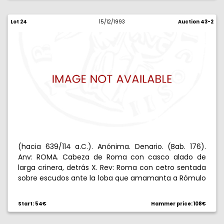
Lot 24
15/12/1993
Auction 43-2
(hacia 639/114 a.C.). Anónima. Denario. (Bab. 176).
Anv: ROMA. Cabeza de Roma con casco alado de
larga crinera, detrás X. Rev: Roma con cetro sentada
sobre escudos ante la loba que amamanta a Rómulo
y Remo, un yelmo a sus pies, dos aves en el cielo.
3,90 g. Muy bella. EBC.
Start: 54€
Hammer price: 108€