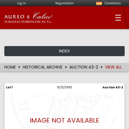
Log in
Registration
Castellano
Aureo & Calicó - Num
INDEX
HOME
HISTORICAL ARCHIVE
AUCTION 43-2
VIEW ALL
Lot 1
15/12/1993
Auction 43-2