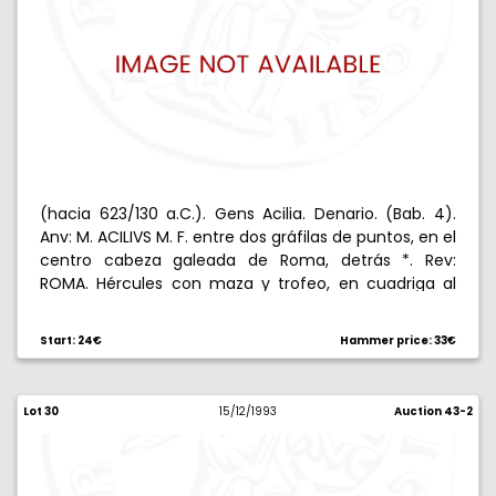
(hacia 623/130 a.C.). Gens Acilia. Denario. (Bab. 4).
Anv: M. ACILIVS M. F. entre dos gráfilas de puntos, en el
centro cabeza galeada de Roma, detrás *. Rev:
ROMA. Hércules con maza y trofeo, en cuadriga al
paso. 3,82 g. MBC.
Start: 24€
Hammer price: 33€
Lot 30
15/12/1993
Auction 43-2