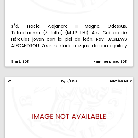
s/d. Tracia. Alejandro III Magno. Odessus.
Tetradracma. (S. falta) (M.J.P. 1181). Anv: Cabeza de
Hércules joven con la piel de león. Rev: BASILEWS
ALECANDROU. Zeus sentado a izquierda con águila y
cetro, QE en campo izquierdo, bajo el trono. 16,40 g.
EBC-.
Start: 120€
Hammer price: 120€
Lot 5
15/12/1993
Auction 43-2