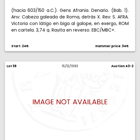
(hacia 603/150 a.C.). Gens Afrania. Denario. (Bab. 1).
Anv: Cabeza galeada de Roma, detrás X. Rev: S. AFRA.
Victoria con látigo en biga al galope, en exergo, ROM
en cartela. 3,74 g. Rayita en reverso. EBC/MBC+.
Start: 24€
Hammer price: 34€
Lot 39
15/12/1993
Auction 43-2