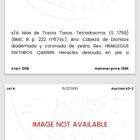
s/d. Islas de Tracia. Tasos. Tetradracma. (S. 1759)
(BMC III p. 222 nº67ss.). Anv: Cabeza de Dionisos
diademada y coronada de yedra. Rev: HRAKLEOUS
SWTHROS QASIWN. Heracles desnudo en pie a
izquierda con clava y piel de león, en campo
izquierdo. 16,72 g. MBC.
Start: 120€
Hammer price: 120€
Lot 4
15/12/1993
Auction 43-2