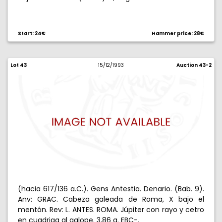
Start: 24€
Hammer price: 28€
Lot 43
15/12/1993
Auction 43-2
(hacia 617/136 a.C.). Gens Antestia. Denario. (Bab. 9).
Anv: GRAC. Cabeza galeada de Roma, X bajo el
mentón. Rev: L. ANTES. ROMA. Júpiter con rayo y cetro
en cuadriga al galope. 3,86 g. EBC-.