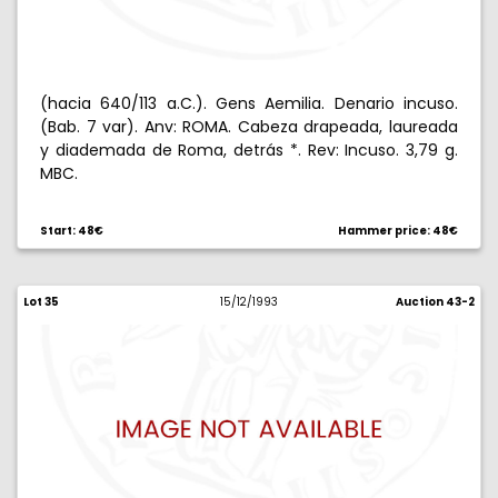
(hacia 640/113 a.C.). Gens Aemilia. Denario incuso.
(Bab. 7 var). Anv: ROMA. Cabeza drapeada, laureada
y diademada de Roma, detrás *. Rev: Incuso. 3,79 g.
MBC.
Start: 48€
Hammer price: 48€
Lot 35
15/12/1993
Auction 43-2