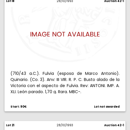
Lot 18
28/10/1993
Auction 42-1
(710/43 a.C.). Fulvia (esposa de Marco Antonio).
Quinario. (Co. 3). Anv: III VIR. R. P. C. Busto alado de la
Victoria con el aspecto de Fulvia. Rev: ANTONI. IMP. A.
XLI. León parado. 1,70 g. Rara. MBC-.
Start: 90€
Lot not awarded
Lot 21
28/10/1993
Auction 42-1