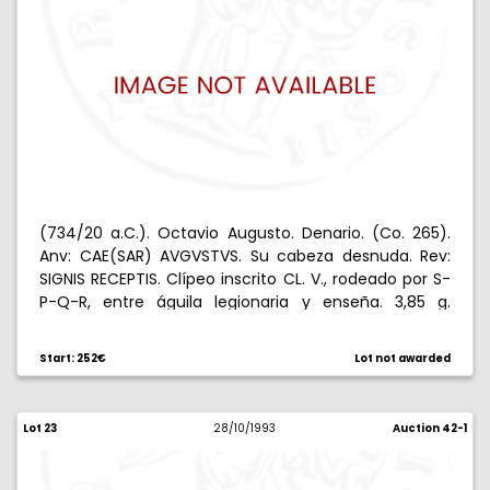
(734/20 a.C.). Octavio Augusto. Denario. (Co. 265).
Anv: CAE(SAR) AVGVSTVS. Su cabeza desnuda. Rev:
SIGNIS RECEPTIS. Clípeo inscrito CL. V., rodeado por S-
P-Q-R, entre águila legionaria y enseña. 3,85 g.
Ligeramente descentrada. EBC/EBC-.
Start: 252€
Lot not awarded
Lot 23
28/10/1993
Auction 42-1