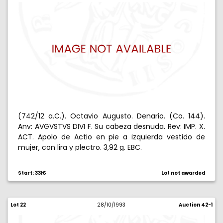
(742/12 a.C.). Octavio Augusto. Denario. (Co. 144).
Anv: AVGVSTVS DIVI F. Su cabeza desnuda. Rev: IMP. X.
ACT. Apolo de Actio en pie a izquierda vestido de
mujer, con lira y plectro. 3,92 g. EBC.
Start: 331€
Lot not awarded
Lot 22
28/10/1993
Auction 42-1