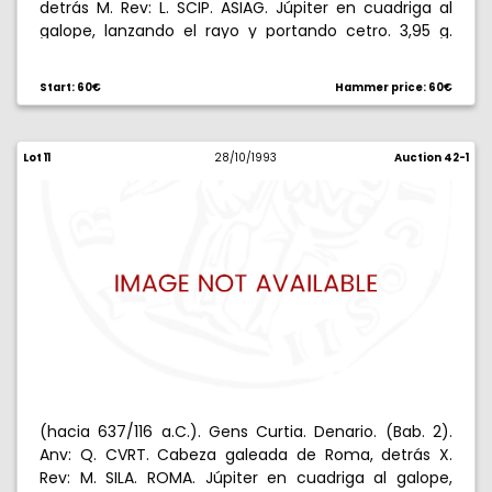
detrás M. Rev: L. SCIP. ASIAG. Júpiter en cuadriga al
galope, lanzando el rayo y portando cetro. 3,95 g.
EBC+.
Start: 60€
Hammer price: 60€
Lot 11
28/10/1993
Auction 42-1
(hacia 637/116 a.C.). Gens Curtia. Denario. (Bab. 2).
Anv: Q. CVRT. Cabeza galeada de Roma, detrás X.
Rev: M. SILA. ROMA. Júpiter en cuadriga al galope,