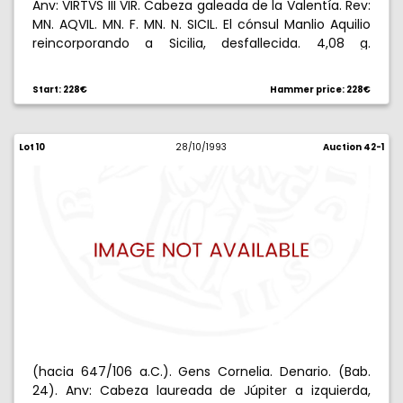
Anv: VIRTVS III VIR. Cabeza galeada de la Valentía. Rev:
MN. AQVIL. MN. F. MN. N. SICIL. El cónsul Manlio Aquilio
reincorporando a Sicilia, desfallecida. 4,08 g.
Bellísima. Rara así. EBC+.
Start: 228€
Hammer price: 228€
Lot 10
28/10/1993
Auction 42-1
(hacia 647/106 a.C.). Gens Cornelia. Denario. (Bab.
24). Anv: Cabeza laureada de Júpiter a izquierda,