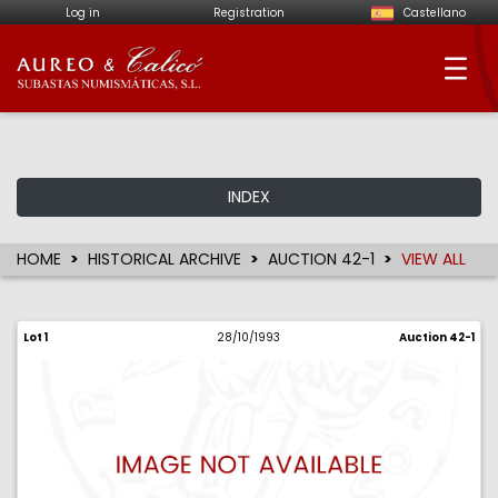
Log in
Registration
Castellano
Aureo & Calicó - Num
INDEX
HOME
HISTORICAL ARCHIVE
AUCTION 42-1
VIEW ALL
Lot 1
28/10/1993
Auction 42-1