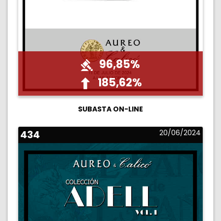
96,85%
185,62%
SUBASTA ON-LINE
434
20/06/2024