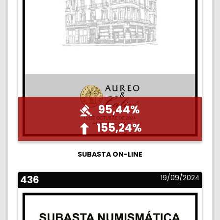
95,44%
155,24%
SUBASTA ON-LINE
436
19/09/2024