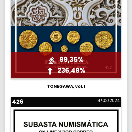
99,35%
236,49%
TONEGAWA, vol. I
426
14/02/2024