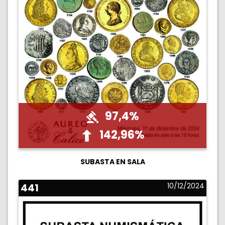
97,4%
142,96%
SUBASTA EN SALA
441
10/12/2024