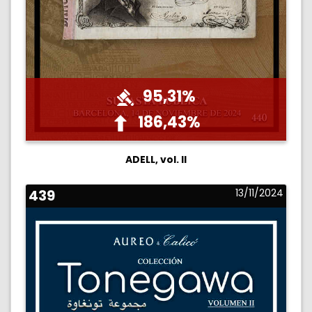
95,31%
186,43%
ADELL, vol. II
439
13/11/2024