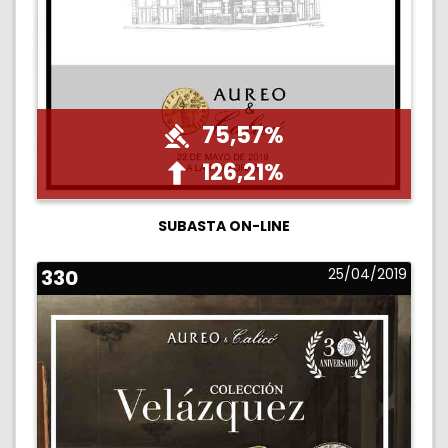
75,57%
126,21%
SUBASTA ON-LINE
330
25/04/2019