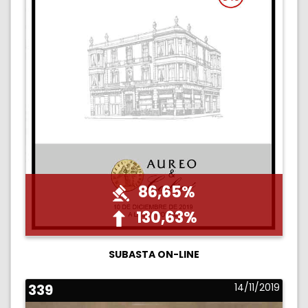
86,65%
130,63%
SUBASTA ON-LINE
339
14/11/2019