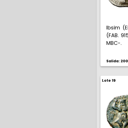
Ibsim (E
(FAB. 91
MBC-.
Salida: 20
Lote 19