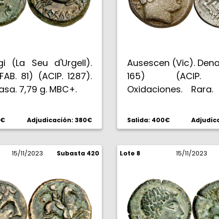
i (La Seu d'Urgell).
Ausescen (Vic). Denar
FAB. 81) (ACIP. 1287).
165) (ACIP. 
sa. 7,79 g. MBC+.
Oxidaciones. Rara.
(MBC).
0€
Adjudicación: 380€
Salida: 400€
Adjudic
15/11/2023
Subasta 420
Lote 8
15/11/2023