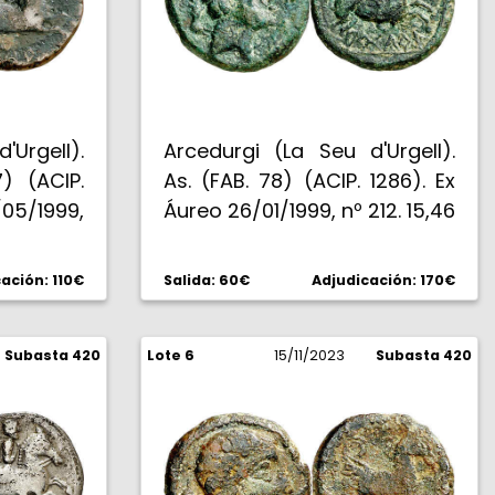
'Urgell).
Arcedurgi (La Seu d'Urgell).
) (ACIP.
As. (FAB. 78) (ACIP. 1286). Ex
05/1999,
Áureo 26/01/1999, nº 212. 15,46
 MBC-/BC.
g. MBC-.
ación: 110€
Salida: 60€
Adjudicación: 170€
Subasta 420
Lote 6
15/11/2023
Subasta 420