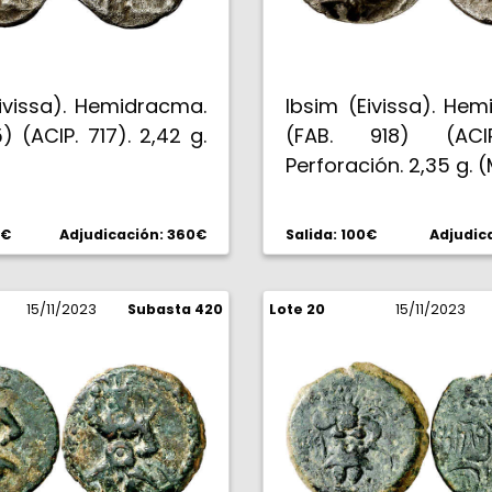
ivissa). Hemidracma.
Ibsim (Eivissa). He
5) (ACIP. 717). 2,42 g.
(FAB. 918) (ACIP
Perforación. 2,35 g. 
0€
Adjudicación: 360€
Salida: 100€
Adjudic
15/11/2023
Subasta 420
Lote 20
15/11/2023