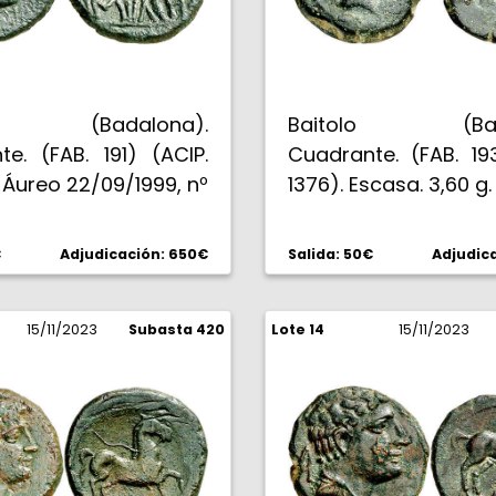
lo (Badalona).
Baitolo (Bada
e. (FAB. 191) (ACIP.
Cuadrante. (FAB. 19
x Áureo 22/09/1999, nº
1376). Escasa. 3,60 g
sa. 2,70 g. MBC.
€
Adjudicación: 650€
Salida: 50€
Adjudic
15/11/2023
Subasta 420
Lote 14
15/11/2023