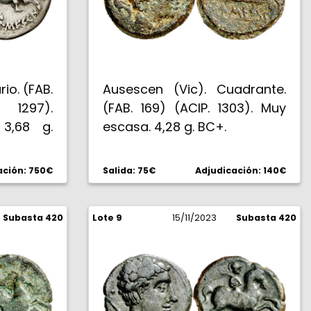
io. (FAB.
Ausescen (Vic). Cuadrante.
1297).
(FAB. 169) (ACIP. 1303). Muy
 3,68 g.
escasa. 4,28 g. BC+.
ación: 750€
Salida: 75€
Adjudicación: 140€
Subasta 420
Lote 9
15/11/2023
Subasta 420