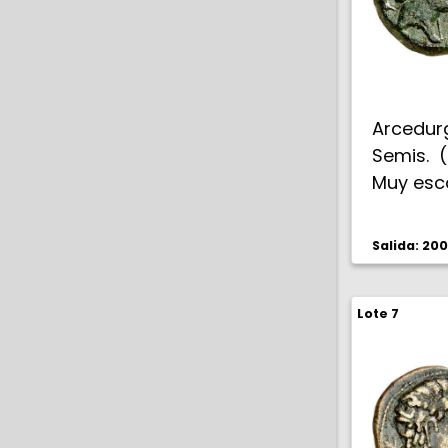
Arcedurg
Semis. (
Muy esca
Salida: 20
Lote 7