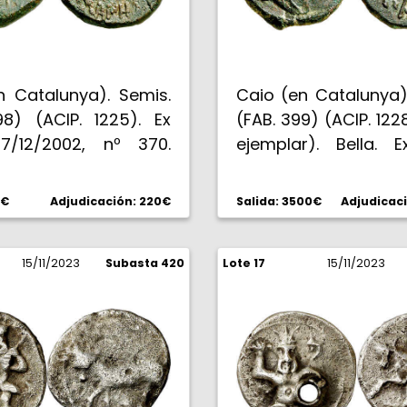
n Catalunya). Semis.
Caio (en Catalunya).
98) (ACIP. 1225). Ex
(FAB. 399) (ACIP. 12
7/12/2002, nº 370.
ejemplar). Bella. 
42 g. MBC-/MBC.
Selección 2007, nº 
conocida. 4,22 g. EBC
0€
Adjudicación: 220€
Salida: 3500€
Adjudicac
15/11/2023
Subasta 420
Lote 17
15/11/2023