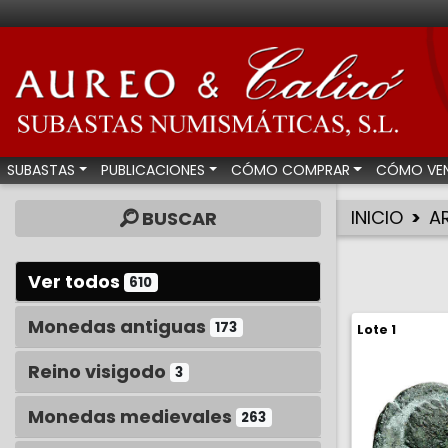
Aureo & Calicó - Su
SUBASTAS
PUBLICACIONES
CÓMO COMPRAR
CÓMO VE
INICIO
A
BUSCAR
Ver todos
610
Monedas antiguas
173
Lote 1
Reino visigodo
3
Monedas medievales
263