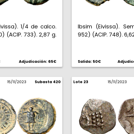
ivissa). 1/4 de calco.
Ibsim (Eivissa). Sem
0) (ACIP. 733). 2,87 g.
952) (ACIP. 748). 6,6
€
Adjudicación: 65€
Salida: 50€
Adjudic
15/11/2023
Subasta 420
Lote 23
15/11/2023