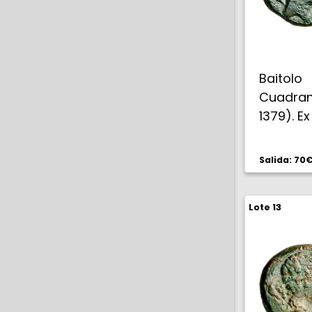
Baito
Cuadrant
1379). E
161. Esca
Salida: 70
Lote 13