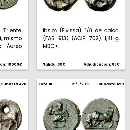
 Triente.
Ibsim (Eivissa). 1/8 de calco.
28, mismo
(FAB. 913) (ACIP. 702). 1,41 g.
Ex Áureo
MBC+.
2. Única
-.
ión: 10000€
Salida: 30€
Adjudicación: 85€
Subasta 420
Lote 18
15/11/2023
Subasta 420