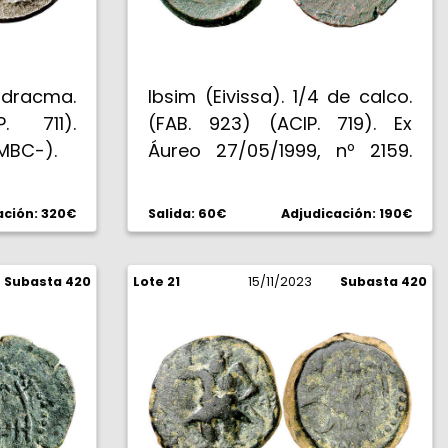
midracma.
Ibsim (Eivissa). 1/4 de calco.
. 711).
(FAB. 923) (ACIP. 719). Ex
(MBC-).
Áureo 27/05/1999, nº 2159.
3,32 g. MBC+.
ación: 320€
Salida: 60€
Adjudicación: 190€
Subasta 420
Lote 21
15/11/2023
Subasta 420