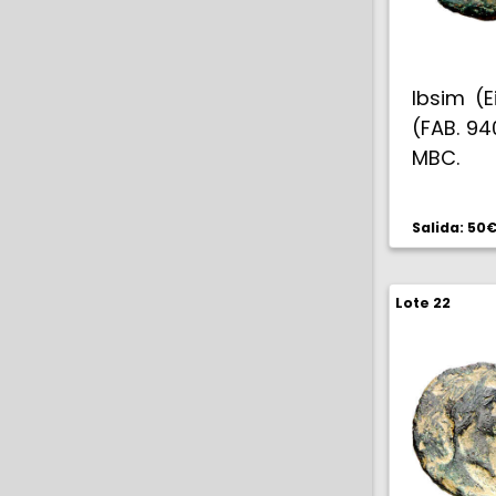
Ibsim (E
(FAB. 94
MBC.
Salida: 50
Lote 22