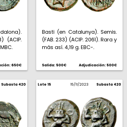
lona).
Basti (en Catalunya). Semis.
3) (ACIP.
(FAB. 233) (ACIP. 2061). Rara y
. MBC.
más así. 4,19 g. EBC-.
ación: 650€
Salida: 500€
Adjudicación: 500€
Subasta 420
Lote 15
15/11/2023
Subasta 420