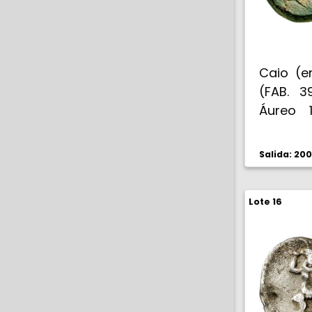
Caio (e
(FAB. 3
Áureo 1
Rara. 9,
Salida: 20
Lote 16