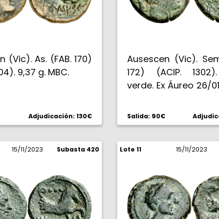
 (Vic). As. (FAB. 170)
Ausescen (Vic). Sem
04). 9,37 g. MBC.
172) (ACIP. 1302)
verde. Ex Áureo 26/01
220. Escasa. 6
MBC/MBC-.
Adjudicación: 130€
Salida: 90€
Adjudic
15/11/2023
Subasta 420
Lote 11
15/11/2023