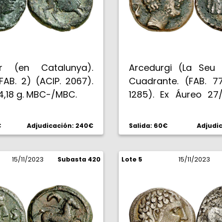
ur (en Catalunya).
Arcedurgi (La Seu d
FAB. 2) (ACIP. 2067).
Cuadrante. (FAB. 77
4,18 g. MBC-/MBC.
1285). Ex Áureo 27/
nº 102. Rara. 3,80 g.
€
Adjudicación: 240€
Salida: 60€
Adjudic
15/11/2023
Subasta 420
Lote 5
15/11/2023