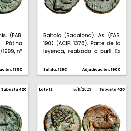
is. (FAB.
Baitolo (Badalona). As. (FAB.
. Pátina
190) (ACIP. 1378). Parte de la
/1999, nº
leyenda, realzada a buril. Ex
,72 g.
Áureo 03/03/1999, nº 3234.
9,58 g. MBC+/MBC.
ación: 130€
Salida: 125€
Adjudicación: 190€
Subasta 420
Lote 12
15/11/2023
Subasta 420