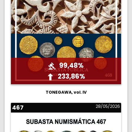
99,48%
233,86%
TONEGAWA, vol. IV
467
28/05/2026