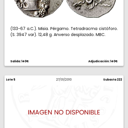
(133-67 a.C.). Misia. Pérgamo. Tetradracma cistóforo.
(S. 3947 var). 12,48 g. Anverso desplazado. MBC.
Salida: 140€
Adjudicación: 140€
Lote 5
27/01/2010
Subasta 222