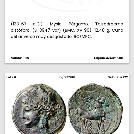
(133-67 a.C.). Mysia. Pérgamo. Tetradracma
cistóforo. (S. 3947 var) (BMC. XV 96). 12,48 g. Cuño
del anverso muy desgastado. BC/MBC.
Salida: 50€
Adjudicación: 50€
Lote 6
27/01/2010
Subasta 222