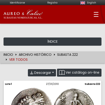
Identificarse
Registro
English
Aureo & Calicó - Su
ÍNDICE
INICIO
ARCHIVO HISTÓRICO
SUBASTA 222
VER TODOS
Ver catálogo on-line
Descargar
Lote 1
27/01/2010
Subasta 222