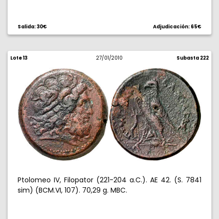
Salida: 30€
Adjudicación: 65€
Lote 13
27/01/2010
Subasta 222
Ptolomeo IV, Filopator (221-204 a.C.). AE 42. (S. 7841
sim) (BCM.VI, 107). 70,29 g. MBC.