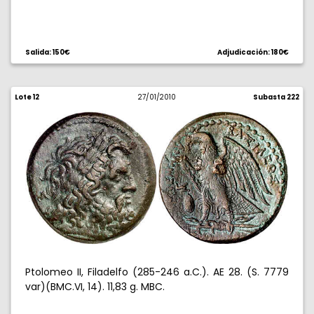
Salida: 150€
Adjudicación: 180€
Lote 12
27/01/2010
Subasta 222
Ptolomeo II, Filadelfo (285-246 a.C.). AE 28. (S. 7779
var)(BMC.VI, 14). 11,83 g. MBC.