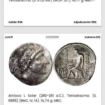
Tetradracma. (S. 6721 var) (M.J.P. 217). 16,77 g. MBC-.
Salida: 90€
Adjudicación: 110€
Lote 11
27/01/2010
Subasta 222
Antíoco I, Soter (280-261 a.C.). Tetradracma. (S.
6865) (BMC. IV, 14). 14,74 g. MBC.