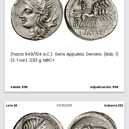
(hacia 649/104 a.C.). Gens Appuleia. Denario. (Bab. 1)
(S. 1 var). 3,93 g. MBC+.
Salida: 90€
Adjudicación: 90€
Lote 26
27/01/2010
Subasta 222