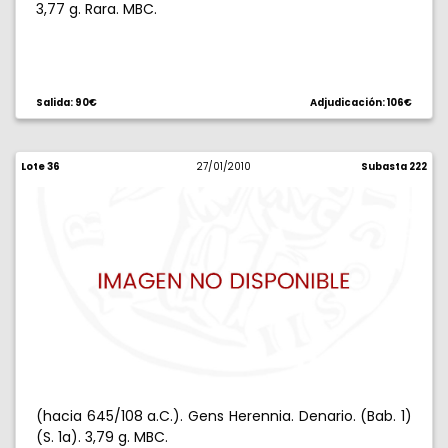
3,77 g. Rara. MBC.
Salida: 90€
Adjudicación: 106€
Lote 36
27/01/2010
Subasta 222
(hacia 645/108 a.C.). Gens Herennia. Denario. (Bab. 1)
(S. 1a). 3,79 g. MBC.