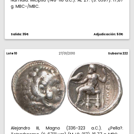
Numidia. Micipsa (148-118 a.C.). AE 27. (S. 6597). 17,87
g. MBC-/MBC.
Salida: 35€
Adjudicación: 50€
Lote 10
27/01/2010
Subasta 222
Alejandro III, Magno (336-323 a.C.). ¿Pella?.