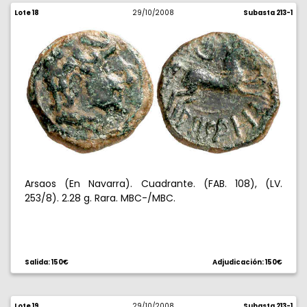
Lote 18
29/10/2008
Subasta 213-1
Arsaos (En Navarra). Cuadrante. (FAB. 108), (LV.
253/8). 2.28 g. Rara. MBC-/MBC.
Salida: 150€
Adjudicación: 150€
Lote 19
29/10/2008
Subasta 213-1