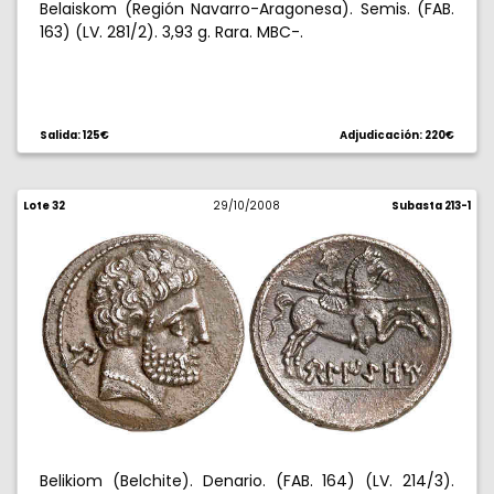
Belaiskom (Región Navarro-Aragonesa). Semis. (FAB.
163) (LV. 281/2). 3,93 g. Rara. MBC-.
Salida: 125€
Adjudicación: 220€
Lote 32
29/10/2008
Subasta 213-1
Belikiom (Belchite). Denario. (FAB. 164) (LV. 214/3).