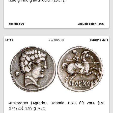
3.88 g. Fina grieta radial. (EBC-).
Salida: 80€
Adjudicación: 166€
Lote 11
29/10/2008
Subasta 213-1
Arekoratas (Agreda). Denario. (FAB. 80 var), (LV.
274/25). 3.99 g. MBC.