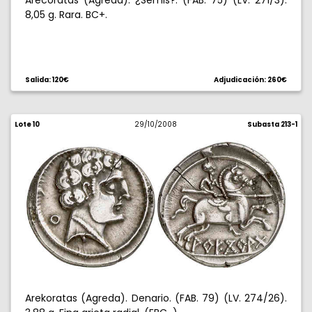
Arecoratas (Agreda). ¿Semis?. (FAB. 75) (LV. 271/3).
8,05 g. Rara. BC+.
Salida: 120€
Adjudicación: 260€
Lote 10
29/10/2008
Subasta 213-1
Arekoratas (Agreda). Denario. (FAB. 79) (LV. 274/26).