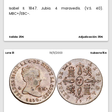
Isabel II. 1847. Jubia. 4 maravedís. (V.S. 40).
MBC+/EBC-.
Salida: 25€
Adjudicación: 35€
Lote 31
19/11/2003
Subasta 154