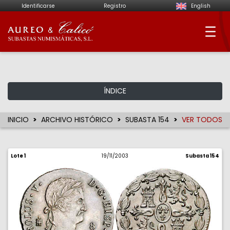
Identificarse
Registro
English
Aureo & Calicó - Su
ÍNDICE
INICIO
ARCHIVO HISTÓRICO
SUBASTA 154
VER TODOS
Lote 1
19/11/2003
Subasta 154