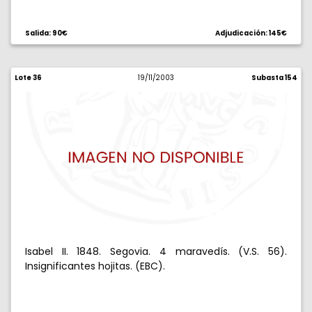
Salida: 90€
Adjudicación: 145€
Lote 36
19/11/2003
Subasta 154
Isabel II. 1848. Segovia. 4 maravedís. (V.S. 56).
Insignificantes hojitas. (EBC).