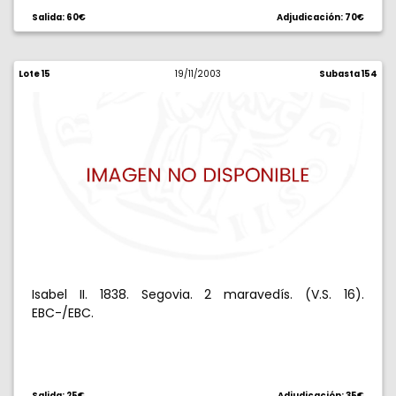
Salida: 60€
Adjudicación: 70€
Lote 15
19/11/2003
Subasta 154
Isabel II. 1838. Segovia. 2 maravedís. (V.S. 16).
EBC-/EBC.
Salida: 25€
Adjudicación: 35€