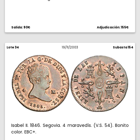
Salida: 90€
Adjudicación: 155€
Lote 34
19/11/2003
Subasta 154
Isabel II. 1846. Segovia. 4 maravedís. (V.S. 54). Bonito
color. EBC+.