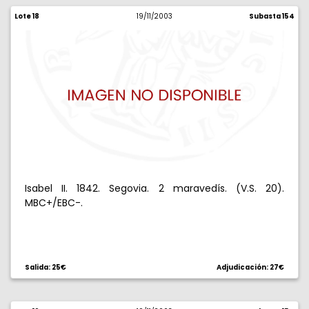
Lote 18
19/11/2003
Subasta 154
Isabel II. 1842. Segovia. 2 maravedís. (V.S. 20).
MBC+/EBC-.
Salida: 25€
Adjudicación: 27€