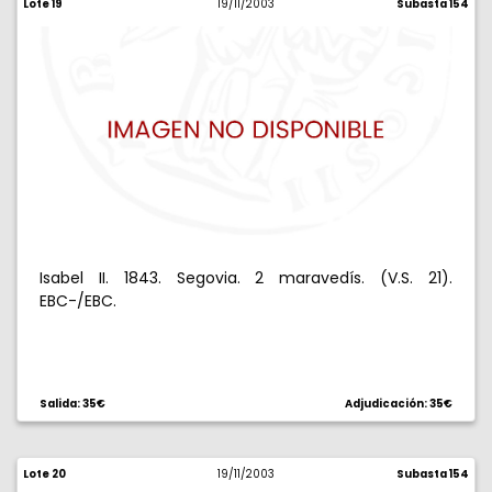
Lote 19
19/11/2003
Subasta 154
Isabel II. 1843. Segovia. 2 maravedís. (V.S. 21).
EBC-/EBC.
Salida: 35€
Adjudicación: 35€
Lote 20
19/11/2003
Subasta 154