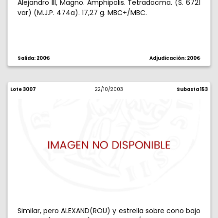
Alejandro III, Magno. Amphipolis. Tetradacma. (S. 6721
var) (M.J.P. 474a). 17,27 g. MBC+/MBC.
Salida: 200€
Adjudicación: 200€
Lote 3007
22/10/2003
Subasta 153
Similar, pero ALEXAND(ROU) y estrella sobre cono bajo