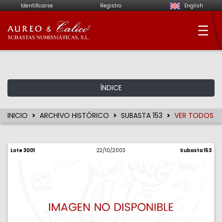
Identificarse
Registro
English
Aureo & Calicó - Su
ÍNDICE
INICIO
ARCHIVO HISTÓRICO
SUBASTA 153
VER TODOS
Lote 3001
22/10/2003
Subasta 153