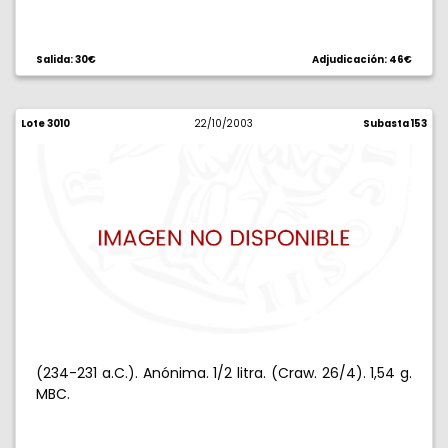
Salida: 30€
Adjudicación: 46€
Lote 3010
22/10/2003
Subasta 153
(234-231 a.C.). Anónima. 1/2 litra. (Craw. 26/4). 1,54 g.
MBC.