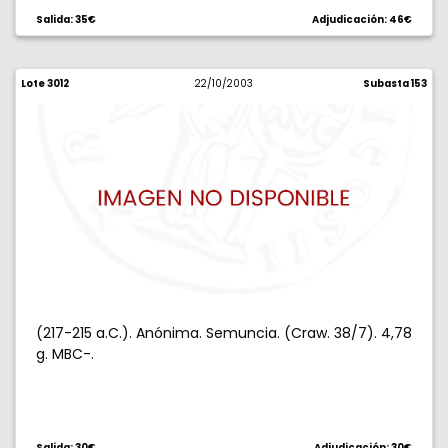
Salida: 35€
Adjudicación: 46€
Lote 3012
22/10/2003
Subasta 153
(217-215 a.C.). Anónima. Semuncia. (Craw. 38/7). 4,78
g. MBC-.
Salida: 30€
Adjudicación: 30€