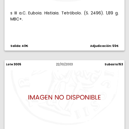
s III a.C. Euboia. Histiaia. Tetróbolo. (S. 2496). 1,89 g.
MBC+.
Salida: 40€
Adjudicación: 55€
Lote 3005
22/10/2003
Subasta 153