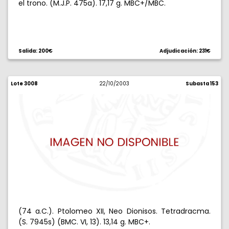
el trono. (M.J.P. 475a). 17,17 g. MBC+/MBC.
Salida: 200€
Adjudicación: 231€
Lote 3008
22/10/2003
Subasta 153
(74 a.C.). Ptolomeo XII, Neo Dionisos. Tetradracma.
(S. 7945s) (BMC. VI, 13). 13,14 g. MBC+.