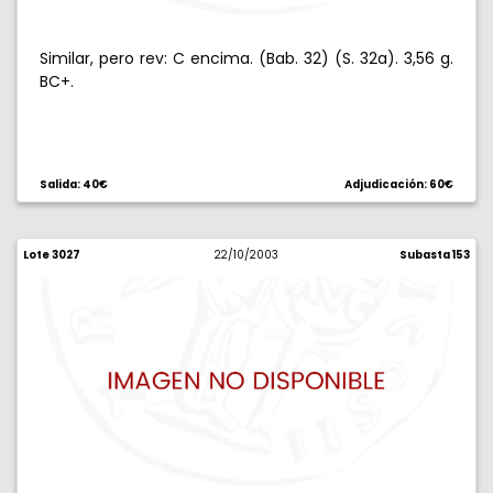
Similar, pero rev: C encima. (Bab. 32) (S. 32a). 3,56 g.
BC+.
Salida: 40€
Adjudicación: 60€
Lote 3027
22/10/2003
Subasta 153