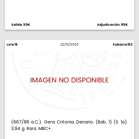
Salida: 50€
Adjudicación: 85€
Lote 15
22/10/2003
Subasta 152
(667/86 a.C.). Gens Critonia. Denario. (Bab. 1) (S. 1a).
3,94 g. Rara. MBC+.