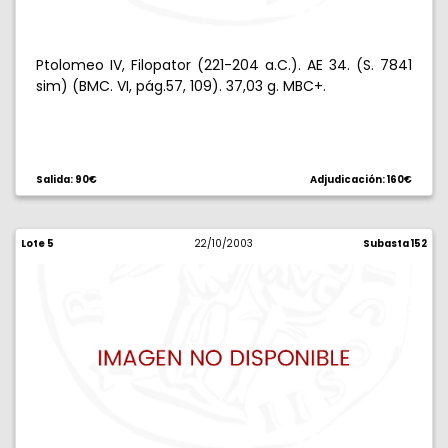
Ptolomeo IV, Filopator (221-204 a.C.). AE 34. (S. 7841
sim) (BMC. VI, pág.57, 109). 37,03 g. MBC+.
Salida: 90€
Adjudicación: 160€
Lote 5
22/10/2003
Subasta 152