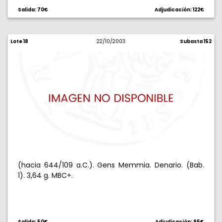
Salida: 70€
Adjudicación: 122€
Lote 18
22/10/2003
Subasta 152
(hacia 644/109 a.C.). Gens Memmia. Denario. (Bab.
1). 3,64 g. MBC+.
Salida: 50€
Adjudicación: 95€