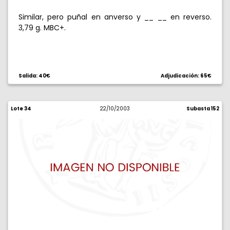
Similar, pero puñal en anverso y __ __ en reverso.
3,79 g. MBC+.
Salida: 40€
Adjudicación: 65€
Lote 34
22/10/2003
Subasta 152