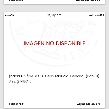
Lote 19
22/10/2003
Subasta 152
(hacia 619/134 a.C.). Gens Minucia. Denario. (Bab. 9).
3,92 g. MBC+.
Salida: 75€
Adjudicación: 91€