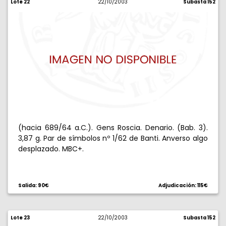
Lote 22
22/10/2003
Subasta 152
(hacia 689/64 a.C.). Gens Roscia. Denario. (Bab. 3).
3,87 g. Par de símbolos nº 1/62 de Banti. Anverso algo
desplazado. MBC+.
Salida: 90€
Adjudicación: 115€
Lote 23
22/10/2003
Subasta 152