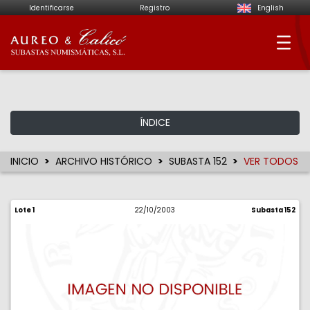
Identificarse
Registro
English
Aureo & Calicó - Su
ÍNDICE
INICIO
ARCHIVO HISTÓRICO
SUBASTA 152
VER TODOS
Lote 1
22/10/2003
Subasta 152