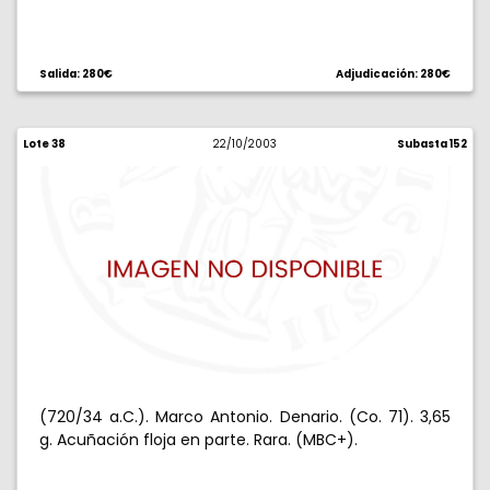
Salida: 280€
Adjudicación: 280€
Lote 38
22/10/2003
Subasta 152
(720/34 a.C.). Marco Antonio. Denario. (Co. 71). 3,65
g. Acuñación floja en parte. Rara. (MBC+).