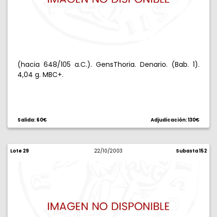
(hacia 648/105 a.C.). GensThoria. Denario. (Bab. 1).
4,04 g. MBC+.
Salida: 60€
Adjudicación: 130€
Lote 29
22/10/2003
Subasta 152