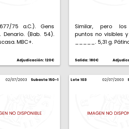
677/75 a.C.). Gens
Similar, pero los
. Denario. (Bab. 54).
puntos no visibles 
Escasa. MBC+.
_____. 5,31 g. Pátin
MBC+.
Adjudicación: 120€
Salida: 180€
Adjudic
02/07/2003
Subasta 150-1
Lote 103
02/07/2003