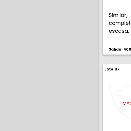
Simila
comple
escasa.
Salida: 40
Lote 117