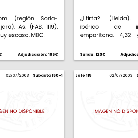
com (región Soria-
¿Iltirta? (Lleida)
ara). As. (FAB. 1119).
ibérico de imi
Muy escasa. MBC.
emporitana. 4,32 
BC+/MBC-.
€
Adjudicación: 195€
Salida: 120€
Adjudic
02/07/2003
Subasta 150-1
Lote 115
02/07/2003