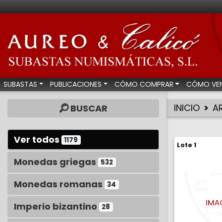
Aureo & Calicó - Su
SUBASTAS
PUBLICACIONES
CÓMO COMPRAR
CÓMO VE
INICIO
A
BUSCAR
Ver todos
1179
Lote 1
Monedas griegas
532
Monedas romanas
34
Imperio bizantino
28