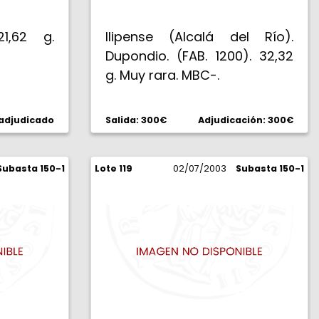
21,62 g.
Ilipense (Alcalá del Río).
Dupondio. (FAB. 1200). 32,32
g. Muy rara. MBC-.
 adjudicado
Salida: 300€
Adjudicación: 300€
Subasta 150-1
Lote 119
02/07/2003
Subasta 150-1