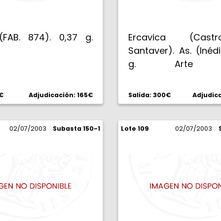
(FAB. 874). 0,37 g.
Ercavica (Cas
Santaver). As. (Inédit
g. Arte t
Extraordinariamen
BC+.
0€
Adjudicación: 165€
Salida: 300€
Adjudic
02/07/2003
Subasta 150-1
Lote 109
02/07/2003