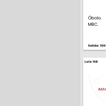
Óbolo. 
MBC.
Salida: 10
Lote 108