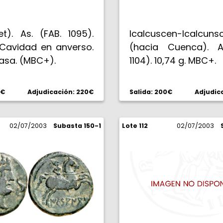
let). As. (FAB. 1095).
Icalcuscen-Icalcuns
 Cavidad en anverso.
(hacia Cuenca). A
asa. (MBC+).
1104). 10,74 g. MBC+.
0€
Adjudicación: 220€
Salida: 200€
Adjudic
02/07/2003
Subasta 150-1
Lote 112
02/07/2003