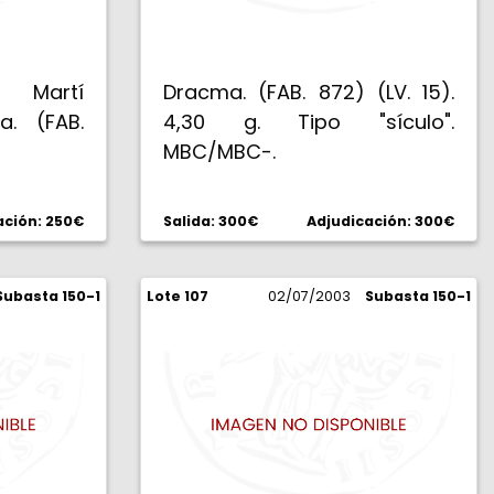
t Martí
Dracma. (FAB. 872) (LV. 15).
a. (FAB.
4,30 g. Tipo "sículo".
MBC/MBC-.
ación: 250€
Salida: 300€
Adjudicación: 300€
Subasta 150-1
Lote 107
02/07/2003
Subasta 150-1