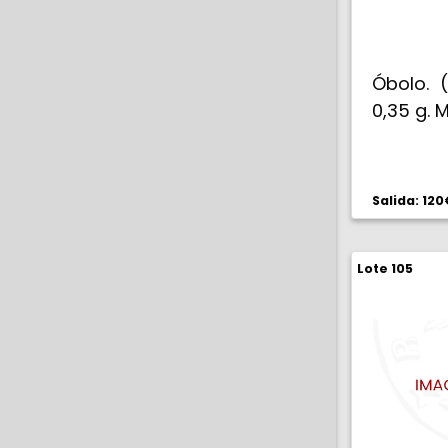
Óbolo. (
0,35 g. 
Salida: 120
Lote 105