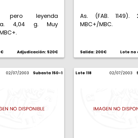
r, pero leyenda
As. (FAB. 1149). 
ta. 4,04 g. Muy
MBC+/MBC.
 MBC+.
0€
Adjudicación: 520€
Salida: 200€
Lote no
02/07/2003
Subasta 150-1
Lote 118
02/07/2003