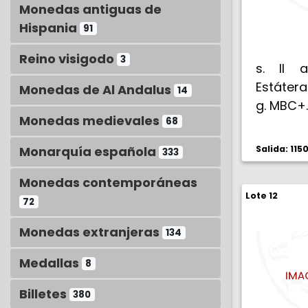
Monedas antiguas de
Hispania
91
Reino visigodo
3
s. II a.
Estátera 
Monedas de Al Andalus
14
g. MBC+.
Monedas medievales
68
Monarquía española
Salida: 115
333
Monedas contemporáneas
Lote 12
72
Monedas extranjeras
134
Medallas
8
Billetes
380