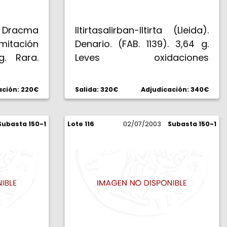
. Dracma
Iltirtasalirban-Iltirta (Lleida).
tación
Denario. (FAB. 1139). 3,64 g.
g. Rara.
Leves oxidaciones
superficiales. Muy escasa.
(MBC+).
ación: 220€
Salida: 320€
Adjudicación: 340€
Subasta 150-1
Lote 116
02/07/2003
Subasta 150-1