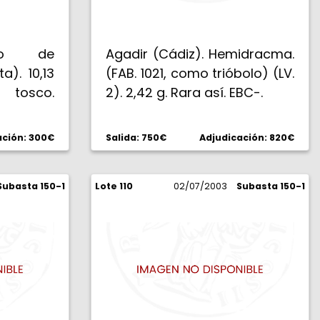
tro de
Agadir (Cádiz). Hemidracma.
a). 10,13
(FAB. 1021, como trióbolo) (LV.
osco.
2). 2,42 g. Rara así. EBC-.
te rara.
ación: 300€
Salida: 750€
Adjudicación: 820€
Subasta 150-1
Lote 110
02/07/2003
Subasta 150-1