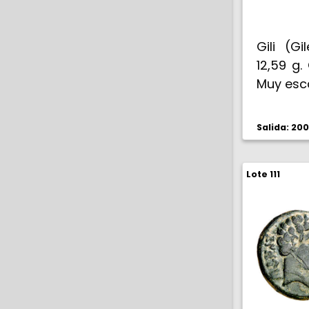
Gili (Gi
12,59 g.
Muy esc
Salida: 20
Lote 111