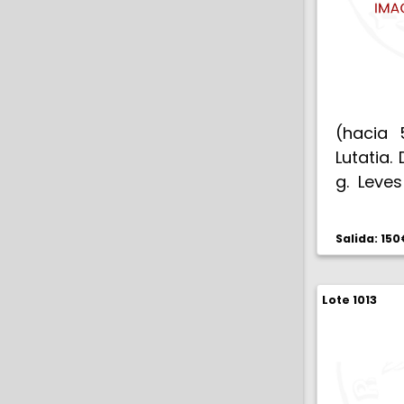
(hacia 
Lutatia. 
g. Leve
(EBC-).
Salida: 150
Lote 1013