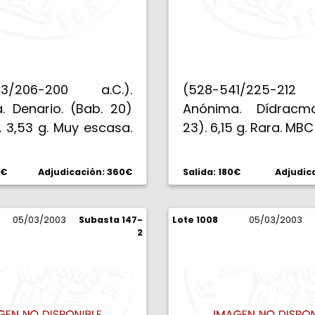
53/206-200 a.C.).
(528-541/225-212
. Denario. (Bab. 20)
Anónima. Dídracma
. 3,53 g. Muy escasa.
23). 6,15 g. Rara. MBC
0€
Adjudicación: 360€
Salida: 180€
Adjudic
05/03/2003
Subasta 147-
Lote 1008
05/03/2003
2