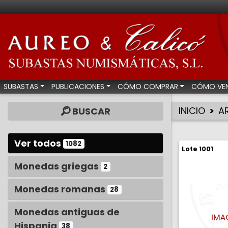
Aureo & Calicó - Su
SUBASTAS
PUBLICACIONES
CÓMO COMPRAR
CÓMO VE
INICIO
A
BUSCAR
Ver todos
1082
Lote 1001
Monedas griegas
2
Monedas romanas
28
Monedas antiguas de
Hispania
38