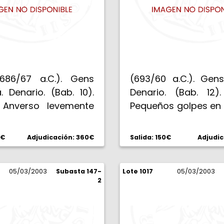
686/67 a.C.). Gens
(693/60 a.C.). Gens
a. Denario. (Bab. 10).
Denario. (Bab. 12).
 Anverso levemente
Pequeños golpes en 
ado. Rarísima. MBC+.
Escasa. (EBC).
0€
Adjudicación: 360€
Salida: 150€
Adjudic
05/03/2003
Subasta 147-
Lote 1017
05/03/2003
2