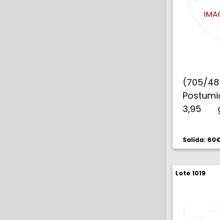
(705/
Postumia
3,95 
desplaza
Salida: 60
Lote 1019