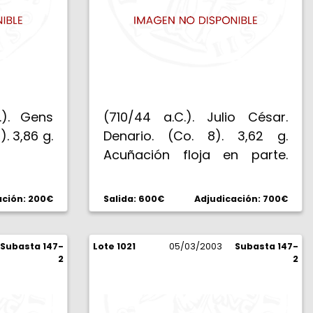
.). Gens
(710/44 a.C.). Julio César.
). 3,86 g.
Denario. (Co. 8). 3,62 g.
Acuñación floja en parte.
Rara. MBC.
ación: 200€
Salida: 600€
Adjudicación: 700€
Subasta 147-
Lote 1021
05/03/2003
Subasta 147-
2
2