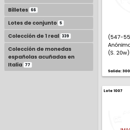
Billetes
66
Lotes de conjunto
5
Colección de 1 real
339
(547-5
Anónima
Colección de monedas
(S. 20w)
españolas acuñadas en
EBC-.
Italia
77
Salida: 30
Lote 1007