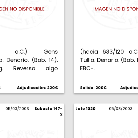
48 a.C.). Gens
(hacia 633/120 a.C
. Denario. (Bab. 14).
Tullia. Denario. (Bab. 1
g. Reverso algo
EBC-.
do. Rara. EBC-.
€
Adjudicación: 220€
Salida: 200€
Adjudic
05/03/2003
Subasta 147-
Lote 1020
05/03/2003
2