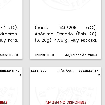
7 a.C.).
(hacia 545/208 a.C.).
adracma.
Anónima. Denario. (Bab. 20)
Muy rara.
(S. 20g). 4,58 g. Muy escasa.
MBC+.
ción: 1550€
Salida: 150€
Adjudicación: 260€
Subasta 147-
Lote 1006
05/03/2003
Subasta 147-
2
2