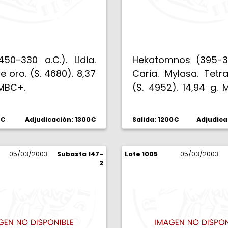
50-330 a.C.). Lidia.
Hekatomnos (395-37
e oro. (S. 4680). 8,37
Caria. Mylasa. Tetr
 MBC+.
(S. 4952). 14,94 g. 
MBC+.
0€
Adjudicación: 1300€
Salida: 1200€
Adjudica
05/03/2003
Subasta 147-
Lote 1005
05/03/2003
2