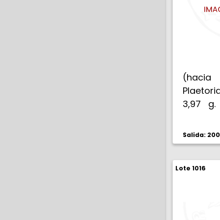
(hacia 
Plaetori
3,97 g.
desplaz
Salida: 20
Lote 1016