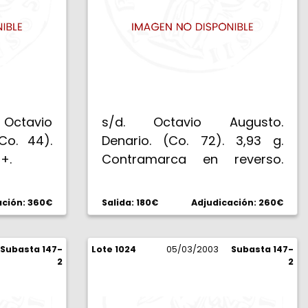
. Octavio
s/d. Octavio Augusto.
Co. 44).
Denario. (Co. 72). 3,93 g.
+.
Contramarca en reverso.
Muy escasa. MBC+.
ación: 360€
Salida: 180€
Adjudicación: 260€
Subasta 147-
Lote 1024
05/03/2003
Subasta 147-
2
2