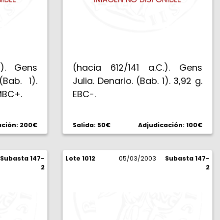
.). Gens
(hacia 612/141 a.C.). Gens
(Bab. 1).
Julia. Denario. (Bab. 1). 3,92 g.
MBC+.
EBC-.
ación: 200€
Salida: 50€
Adjudicación: 100€
Subasta 147-
Lote 1012
05/03/2003
Subasta 147-
2
2