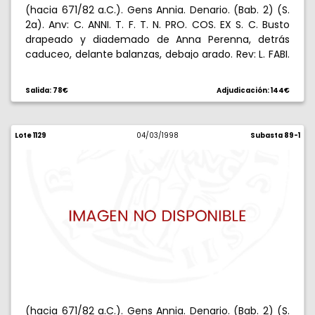
(hacia 671/82 a.C.). Gens Annia. Denario. (Bab. 2) (S.
2a). Anv: C. ANNI. T. F. T. N. PRO. COS. EX S. C. Busto
drapeado y diademado de Anna Perenna, detrás
caduceo, delante balanzas, debajo arado. Rev: L. FABI.
L. F. HISP. Victoria con gran palma eriga al galope,
encima Qù. 3,89 g. Escasa. MBC.
Salida: 78€
Adjudicación: 144€
Lote 1129
04/03/1998
Subasta 89-1
(hacia 671/82 a.C.). Gens Annia. Denario. (Bab. 2) (S.