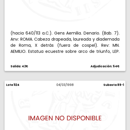
(hacia 640/113 a.C.). Gens Aemilia. Denario. (Bab. 7).
Anv: ROMA. Cabeza drapeada, laureada y diademada
de Roma, X detrás (fuera de cospel). Rev: MN.
AEMILIO. Estatua ecuestre sobre arco de triunfo, LEP.
en las arcadas. 3,92 g. Anverso descentrado. Escasa.
MBC.
Salida: 42€
Adjudicación: 54€
Lote 1124
04/03/1998
Subasta 89-1