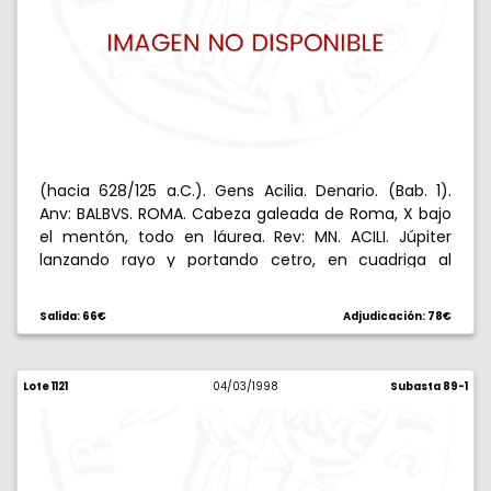
(hacia 628/125 a.C.). Gens Acilia. Denario. (Bab. 1).
Anv: BALBVS. ROMA. Cabeza galeada de Roma, X bajo
el mentón, todo en láurea. Rev: MN. ACILI. Júpiter
lanzando rayo y portando cetro, en cuadriga al
galope conducida por Victoria, escudo macedonio
bajo los caballos. 3,93 g. MBC+.
Salida: 66€
Adjudicación: 78€
Lote 1121
04/03/1998
Subasta 89-1