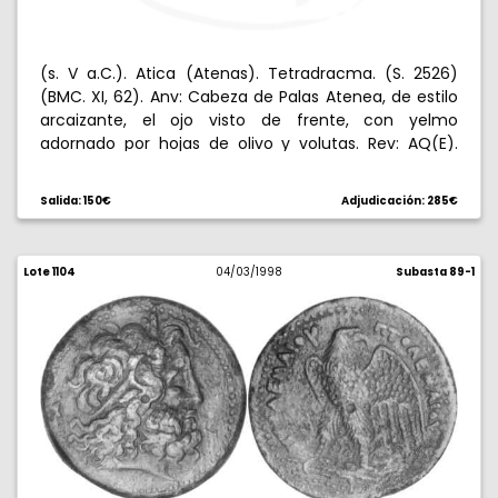
(s. V a.C.). Atica (Atenas). Tetradracma. (S. 2526)
(BMC. XI, 62). Anv: Cabeza de Palas Atenea, de estilo
arcaizante, el ojo visto de frente, con yelmo
adornado por hojas de olivo y volutas. Rev: AQ(E).
Lechuza parada mirando al frente, encima ramita de
olivo y creciente. 17,19 g. Raya en anverso. MBC+.
Salida: 150€
Adjudicación: 285€
Lote 1104
04/03/1998
Subasta 89-1