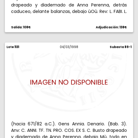
drapeado y diademado de Anna Perenna, detrás
caduceo, delante balanzas, debajo ùOù. Rev: L. FABI. L.
F. H(ISP.). Victoria con gran palma en cuadriga al
galope, encima Qù. 3,94 g. Escasa. MBC+.
Salida: 108€
Adjudicación: 138€
Lote 1131
04/03/1998
Subasta 89-1
(hacia 671/82 a.C.). Gens Annia. Denario. (Bab. 3).
Anv: C. ANNI. TF. TN. PRO. COS. EX S. C. Busto drapeado
y diademado de Anna Perenna, debajo Mù, todo en