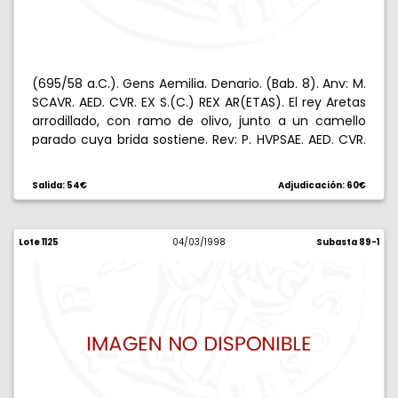
(695/58 a.C.). Gens Aemilia. Denario. (Bab. 8). Anv: M.
SCAVR. AED. CVR. EX S.(C.) REX AR(ETAS). El rey Aretas
arrodillado, con ramo de olivo, junto a un camello
parado cuya brida sostiene. Rev: P. HVPSAE. AED. CVR.
C. HVPSAE. COS. PREIVE. (CAPTV). Júpiter en cuadriga
al paso a izquierda, escorpión debajo. 4,13 g. Escasa.
Salida: 54€
Adjudicación: 60€
MBC.
Lote 1125
04/03/1998
Subasta 89-1