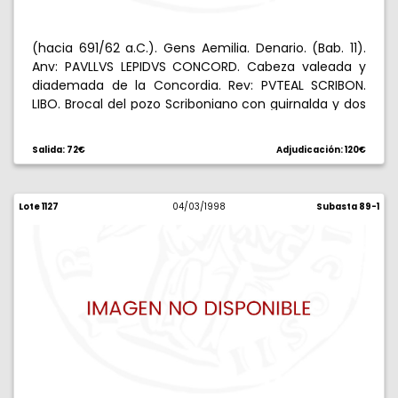
(hacia 691/62 a.C.). Gens Aemilia. Denario. (Bab. 11).
Anv: PAVLLVS LEPIDVS CONCORD. Cabeza valeada y
diademada de la Concordia. Rev: PVTEAL SCRIBON.
LIBO. Brocal del pozo Scriboniano con guirnalda y dos
liras, debajo, un martillo. 3,95 g. MBC+.
Salida: 72€
Adjudicación: 120€
Lote 1127
04/03/1998
Subasta 89-1