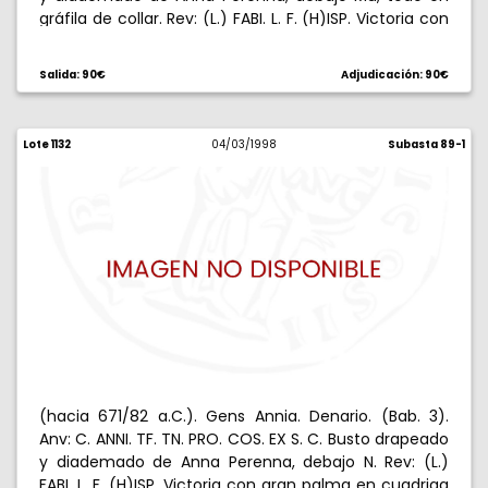
gráfila de collar. Rev: (L.) FABI. L. F. (H)ISP. Victoria con
gran palma en cuadriga al galope, encima Qù. 3,76 g.
Rara. MBC.
Salida: 90€
Adjudicación: 90€
Lote 1132
04/03/1998
Subasta 89-1
(hacia 671/82 a.C.). Gens Annia. Denario. (Bab. 3).
Anv: C. ANNI. TF. TN. PRO. COS. EX S. C. Busto drapeado
y diademado de Anna Perenna, debajo N. Rev: (L.)
FABI. L. F. (H)ISP. Victoria con gran palma en cuadriga