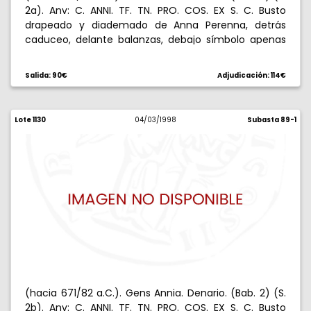
2a). Anv: C. ANNI. TF. TN. PRO. COS. EX S. C. Busto
drapeado y diademado de Anna Perenna, detrás
caduceo, delante balanzas, debajo símbolo apenas
visible. Rev: L. FABI. L. F. (HISP.). Victoria con gran palma
en cuadriga al galope, encima Qù. 3,78 g. Escasa.
Salida: 90€
Adjudicación: 114€
MBC+.
Lote 1130
04/03/1998
Subasta 89-1
(hacia 671/82 a.C.). Gens Annia. Denario. (Bab. 2) (S.
2b). Anv: C. ANNI. TF. TN. PRO. COS. EX S. C. Busto