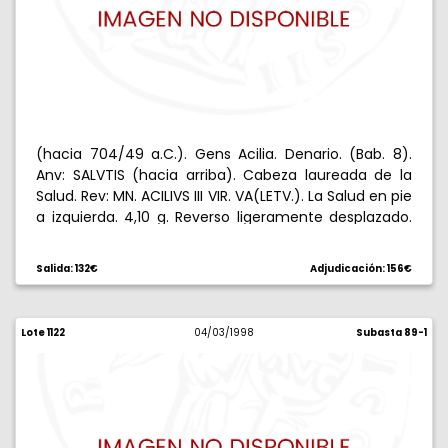
(hacia 704/49 a.C.). Gens Acilia. Denario. (Bab. 8).
Anv: SALVTIS (hacia arriba). Cabeza laureada de la
Salud. Rev: MN. ACILIVS III VIR. VA(LETV.). La Salud en pie
a izquierda. 4,10 g. Reverso ligeramente desplazado.
EBC+/EBC.
Salida: 132€
Adjudicación: 156€
Lote 1122
04/03/1998
Subasta 89-1