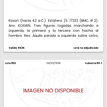
Koson (hacia 42 a.C.). Estátera. (S. 1733) (BMC. III 2).
Anv: KOSWN. Tres figuras togadas marchando a
izquierda, la primera y la tercera con hacha al
hombro. Rev: Aguila parada a izquierda sobre cetro,
con láurea en la garra. 8,66 g. Doble acuñación en el
nombre de la ciudad. (MBC+).
Salida: 962€
Lote no adjudicado
Lote 1103
04/03/1998
Subasta 89-1