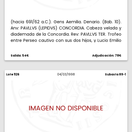
(hacia 691/62 a.C.). Gens Aemilia. Denario. (Bab. 10).
Anv: PAVLLVS (LEPIDVS) CONCORDIA. Cabeza velada y
diademada de la Concordia. Rev: PAVLLVS TER. Trofeo
entre Perseo cautivo con sus dos hijos, y Lucio Emilio
Paulo. 3,99 g. Algo desplazada. MBC+/MBC.
Salida: 54€
Adjudicación: 78€
Lote 1126
04/03/1998
Subasta 89-1