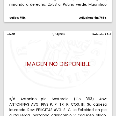
mirando a derecha. 25,53 g. Pátina verde. Magnífico
ejemplar. Muy rara así. EBC.
Salida: 751€
Adjudicación: 769€
Lote 36
15/04/1997
Subasta 79-1
s/d. Antonino pío. Sextercio. (Co. 363). Anv:
ANTONINVS AVG. PIVS P. P. TR. P. COS. IIII. Su cabeza
laureada. Rev: FELICITAS AVG. S. C. La Felicidad en pie
a izquierda, portando capricornio y caduceo alado.