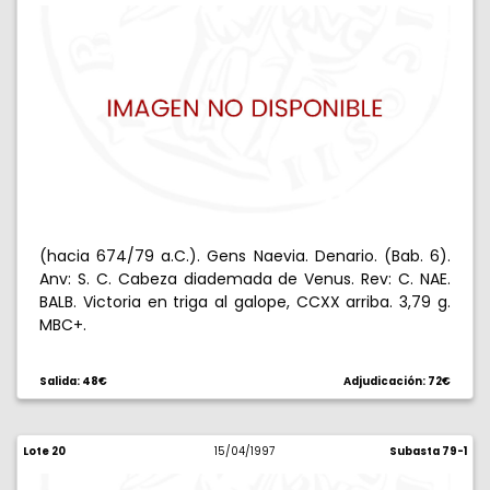
(hacia 674/79 a.C.). Gens Naevia. Denario. (Bab. 6).
Anv: S. C. Cabeza diademada de Venus. Rev: C. NAE.
BALB. Victoria en triga al galope, CCXX arriba. 3,79 g.
MBC+.
Salida: 48€
Adjudicación: 72€
Lote 20
15/04/1997
Subasta 79-1