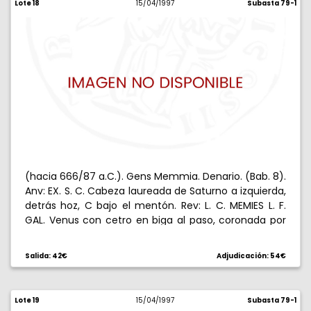
Lote 18
15/04/1997
Subasta 79-1
(hacia 666/87 a.C.). Gens Memmia. Denario. (Bab. 8).
Anv: EX. S. C. Cabeza laureada de Saturno a izquierda,
detrás hoz, C bajo el mentón. Rev: L. C. MEMIES L. F.
GAL. Venus con cetro en biga al paso, coronada por
Cupido que vuela hacia ella. 4,02 g. Algo
descentrada. (MBC+).
Salida: 42€
Adjudicación: 54€
Lote 19
15/04/1997
Subasta 79-1