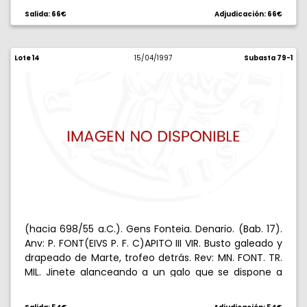
Salida: 66€
Adjudicación: 66€
Lote 14
15/04/1997
Subasta 79-1
(hacia 698/55 a.C.). Gens Fonteia. Denario. (Bab. 17).
Anv: P. FONT(EIVS P. F. C)APITO III VIR. Busto galeado y
drapeado de Marte, trofeo detrás. Rev: MN. FONT. TR.
MIL. Jinete alanceando a un galo que se dispone a
atacar a un tercer soldado, yelmo y escudo en el
suelo. 3,70 g. Oxidación limpiada en anverso. Muy