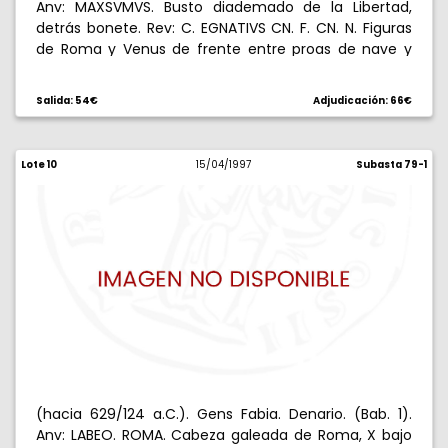
Anv: MAXSVMVS. Busto diademado de la Libertad,
detrás bonete. Rev: C. EGNATIVS CN. F. CN. N. Figuras
de Roma y Venus de frente entre proas de nave y
remos, a la izquierda I. 3,61 g. Rara. MBC-.
Salida: 54€
Adjudicación: 66€
Lote 10
15/04/1997
Subasta 79-1
(hacia 629/124 a.C.). Gens Fabia. Denario. (Bab. 1).
Anv: LABEO. ROMA. Cabeza galeada de Roma, X bajo