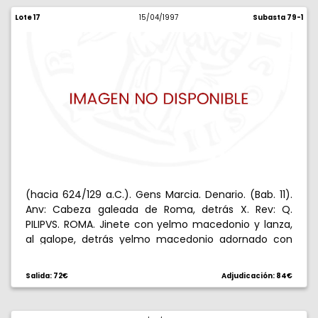
Lote 17
15/04/1997
Subasta 79-1
(hacia 624/129 a.C.). Gens Marcia. Denario. (Bab. 11).
Anv: Cabeza galeada de Roma, detrás X. Rev: Q.
PILIPVS. ROMA. Jinete con yelmo macedonio y lanza,
al galope, detrás yelmo macedonio adornado con
cuernos de macho cabrío. 3,74 g. Escasa. EBC-.
Salida: 72€
Adjudicación: 84€