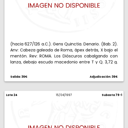
(hacia 627/126 a.C.). Gens Quinctia. Denario. (Bab. 2).
Anv: Cabeza galeada de Roma, ápex detrás, X bajo el
mentón. Rev: ROMA. Los Dióscuros cabalgando con
lanza, debajo escudo macedonio entre T y Q. 3,72 g.
Escasa. MBC.
Salida: 36€
Adjudicación: 36€
Lote 24
15/04/1997
Subasta 79-1