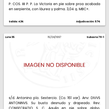
P. COS. IIII P. P. La Victoria en pie sobre proa acabada
en serpiente, con láurea y palma. 3,04 g. MBC+.
Salida: 42€
Adjudicación: 57€
Lote 35
15/04/1997
Subasta 79-1
s/d. Antonino pío. Sextercio. (Co. 161 var). Anv: DIVVS
ANTONINVS. Su busto desnudo y drapeado. Rev:
CONSECRATIO S. C. Aguila en pie sobre globo,