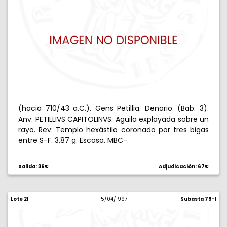
(hacia 710/43 a.C.). Gens Petillia. Denario. (Bab. 3).
Anv: PETILLIVS CAPITOLINVS. Aguila explayada sobre un
rayo. Rev: Templo hexástilo coronado por tres bigas
entre S-F. 3,87 g. Escasa. MBC-.
Salida: 36€
Adjudicación: 67€
Lote 21
15/04/1997
Subasta 79-1