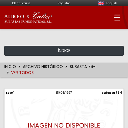
Identificarse
Registro
English
Aureo & Calicó - Su
ÍNDICE
INICIO
ARCHIVO HISTÓRICO
SUBASTA 79-1
VER TODOS
Lote 1
15/04/1997
Subasta 79-1