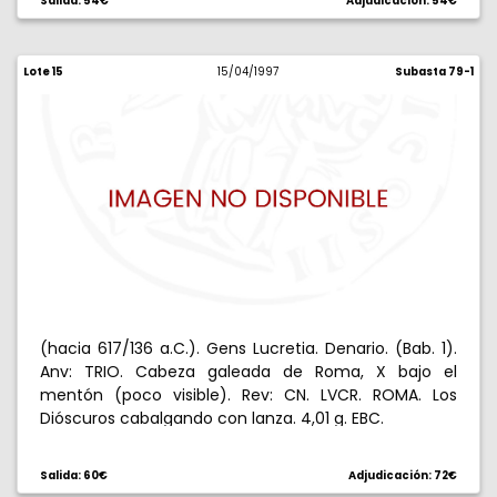
Salida: 54€
Adjudicación: 54€
escasa. BC+/MBC.
Lote 15
15/04/1997
Subasta 79-1
(hacia 617/136 a.C.). Gens Lucretia. Denario. (Bab. 1).
Anv: TRIO. Cabeza galeada de Roma, X bajo el
mentón (poco visible). Rev: CN. LVCR. ROMA. Los
Dióscuros cabalgando con lanza. 4,01 g. EBC.
Salida: 60€
Adjudicación: 72€