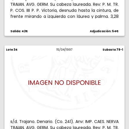
TRAIAN. AVG. GERM. Su cabeza laureada. Rev: P. M. TR.
P. COS. IIII P. P. Victoria, desnuda hasta la cintura, de
frente mirando a izquierda con láurea y palma. 3,28
g. Rayitas en reverso. (MBC+).
Salida: 42€
Adjudicación: 54€
Lote 34
15/04/1997
Subasta 79-1
s/d. Trajano. Denario. (Co. 241). Anv: IMP. CAES. NERVA
TRAIAN. AVG. GERM. Su cabeza laureada. Rev: P. M. TR.