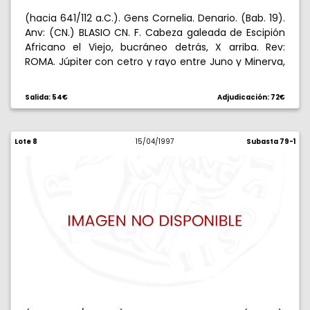
(hacia 641/112 a.C.). Gens Cornelia. Denario. (Bab. 19).
Anv: (CN.) BLASIO CN. F. Cabeza galeada de Escipión
Africano el Viejo, bucráneo detrás, X arriba. Rev:
ROMA. Júpiter con cetro y rayo entre Juno y Minerva,
que lo corona, Q en campo. 3,79 g. Rara. MBC-/MBC.
Salida: 54€
Adjudicación: 72€
Lote 8
15/04/1997
Subasta 79-1