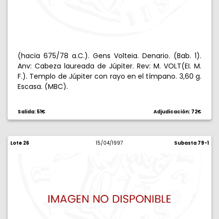
(hacia 675/78 a.C.). Gens Volteia. Denario. (Bab. 1).
Anv: Cabeza laureada de Júpiter. Rev: M. VOLT(EI. M.
F.). Templo de Júpiter con rayo en el tímpano. 3,60 g.
Escasa. (MBC).
Salida: 51€
Adjudicación: 72€
Lote 26
15/04/1997
Subasta 79-1