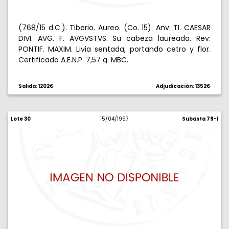
(768/15 d.C.). Tiberio. Aureo. (Co. 15). Anv: TI. CAESAR
DIVI. AVG. F. AVGVSTVS. Su cabeza laureada. Rev:
PONTIF. MAXIM. Livia sentada, portando cetro y flor.
Certificado A.E.N.P. 7,57 g. MBC.
Salida: 1202€
Adjudicación: 1352€
Lote 30
15/04/1997
Subasta 79-1