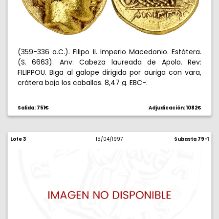
(359-336 a.C.). Filipo II. Imperio Macedonio. Estátera.
(S. 6663). Anv: Cabeza laureada de Apolo. Rev:
FILIPPOU. Biga al galope dirigida por auriga con vara,
crátera bajo los caballos. 8,47 g. EBC-.
Salida: 751€
Adjudicación: 1082€
Lote 3
15/04/1997
Subasta 79-1