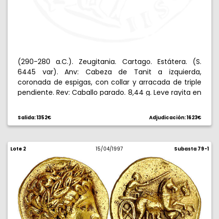
(290-280 a.C.). Zeugitania. Cartago. Estátera. (S.
6445 var). Anv: Cabeza de Tanit a izquierda,
coronada de espigas, con collar y arracada de triple
pendiente. Rev: Caballo parado. 8,44 g. Leve rayita en
anverso, pero bella. Rara. (EBC).
Salida: 1352€
Adjudicación: 1623€
Lote 2
15/04/1997
Subasta 79-1