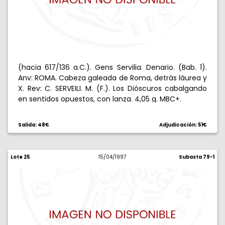
(hacia 617/136 a.C.). Gens Servilia. Denario. (Bab. 1).
Anv: ROMA. Cabeza galeada de Roma, detrás láurea y
X. Rev: C. SERVEILI. M. (F.). Los Dióscuros cabalgando
en sentidos opuestos, con lanza. 4,05 g. MBC+.
Salida: 48€
Adjudicación: 51€
Lote 25
15/04/1997
Subasta 79-1