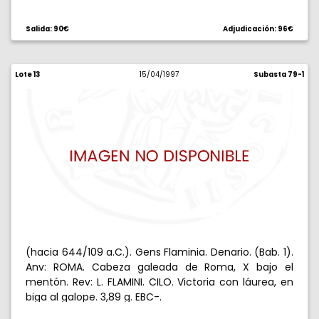
bajo los cascos. 3,72 g. Rara. MBC+.
Salida: 90€
Adjudicación: 96€
Lote 13
15/04/1997
Subasta 79-1
(hacia 644/109 a.C.). Gens Flaminia. Denario. (Bab. 1).
Anv: ROMA. Cabeza galeada de Roma, X bajo el
mentón. Rev: L. FLAMINI. CILO. Victoria con láurea, en
biga al galope. 3,89 g. EBC-.