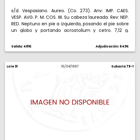
s/d. Vespasiano. Aureo. (Co. 273). Anv: IMP. CAES.
VESP. AVG. P. M. COS. IIII. Su cabeza laureada. Rev: NEP.
RED. Neptuno en pie a izquierda, posando el pie sobre
un globo y portando acrostolium y cetro. 7,12 g.
Pequeña contramarca en reverso. BC+/BC.
Salida: 481€
Adjudicación: 643€
Lote 31
15/04/1997
Subasta 79-1