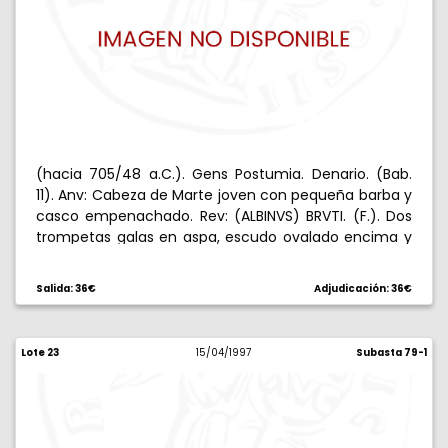
(hacia 705/48 a.C.). Gens Postumia. Denario. (Bab.
11). Anv: Cabeza de Marte joven con pequeña barba y
casco empenachado. Rev: (ALBINVS) BRVTI. (F.). Dos
trompetas galas en aspa, escudo ovalado encima y
redondo debajo. 3,78 g. Muy escasa. MBC-.
Salida: 36€
Adjudicación: 36€
Lote 23
15/04/1997
Subasta 79-1