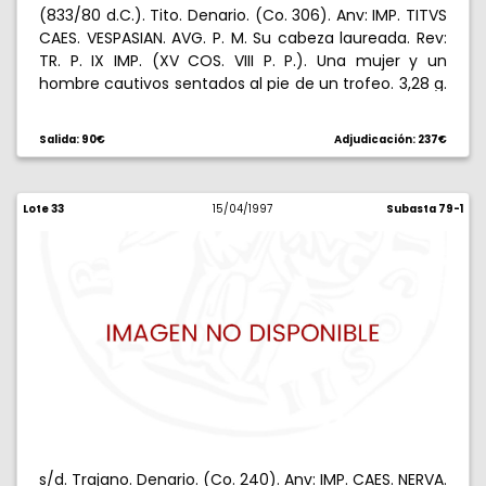
(833/80 d.C.). Tito. Denario. (Co. 306). Anv: IMP. TITVS
CAES. VESPASIAN. AVG. P. M. Su cabeza laureada. Rev:
TR. P. IX IMP. (XV COS. VIII P. P.). Una mujer y un
hombre cautivos sentados al pie de un trofeo. 3,28 g.
Reverso algo descentrado. Los denarios de Tito son
muy escasos. MBC.
Salida: 90€
Adjudicación: 237€
Lote 33
15/04/1997
Subasta 79-1
s/d. Trajano. Denario. (Co. 240). Anv: IMP. CAES. NERVA.