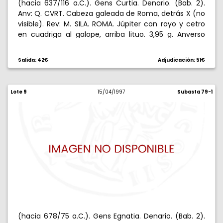
(hacia 637/116 a.C.). Gens Curtia. Denario. (Bab. 2).
Anv: Q. CVRT. Cabeza galeada de Roma, detrás X (no
visible). Rev: M. SILA. ROMA. Júpiter con rayo y cetro
en cuadriga al galope, arriba lituo. 3,95 g. Anverso
ligeramente descentrado. (MBC+).
Salida: 42€
Adjudicación: 51€
Lote 9
15/04/1997
Subasta 79-1
(hacia 678/75 a.C.). Gens Egnatia. Denario. (Bab. 2).