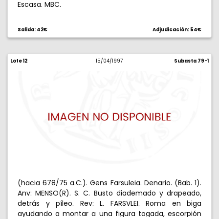
Escasa. MBC.
Salida: 42€
Adjudicación: 54€
Lote 12
15/04/1997
Subasta 79-1
(hacia 678/75 a.C.). Gens Farsuleia. Denario. (Bab. 1).
Anv: MENSO(R). S. C. Busto diademado y drapeado,
detrás y píleo. Rev: L. FARSVLEI. Roma en biga
ayudando a montar a una figura togada, escorpión