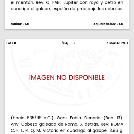
el mentón. Rev: Q. FABI. Júpiter con rayo y cetro en
cuadriga al galope, espolón de proa bajo los caballos.
3,83 g. MBC+/EBC-.
Salida: 54€
Adjudicación: 54€
Lote 11
15/04/1997
Subasta 79-1
(hacia 635/118 a.C.). Gens Fabia. Denario. (Bab. 13).
Anv: Cabeza galeada de Roma, X detrás. Rev: ROMA
C. F. L. R. Q. M. Victoria en cuadriga al galope. 3,86 g.