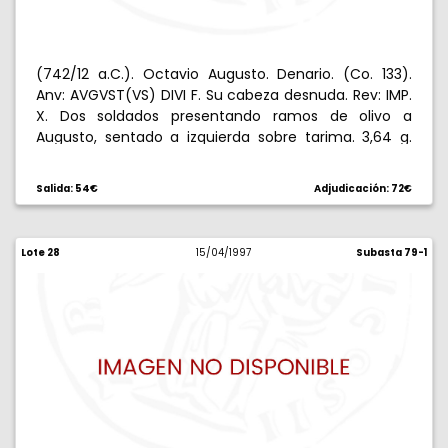
(742/12 a.C.). Octavio Augusto. Denario. (Co. 133).
Anv: AVGVST(VS) DIVI F. Su cabeza desnuda. Rev: IMP.
X. Dos soldados presentando ramos de olivo a
Augusto, sentado a izquierda sobre tarima. 3,64 g.
Contramarca en anverso. Descentrada. Rara. MBC-.
Salida: 54€
Adjudicación: 72€
Lote 28
15/04/1997
Subasta 79-1