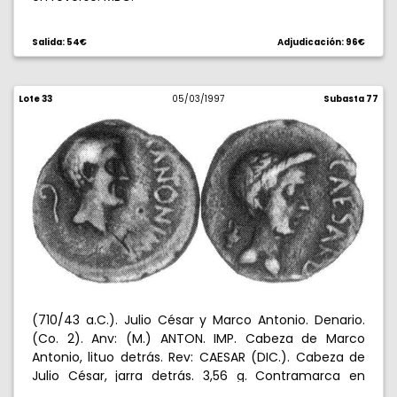
Salida: 54€
Adjudicación: 96€
Lote 33
05/03/1997
Subasta 77
(710/43 a.C.). Julio César y Marco Antonio. Denario.
(Co. 2). Anv: (M.) ANTON. IMP. Cabeza de Marco
Antonio, lituo detrás. Rev: CAESAR (DIC.). Cabeza de
Julio César, jarra detrás. 3,56 g. Contramarca en
anverso y reverso. Muy rara. MBC-.