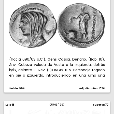
(hacia 690/63 a.C.). Gens Cassia. Denario. (Bab. 10).
Anv: Cabeza velada de Vesta a la izquierda, detrás
kylix, delante C. Rev: (L)ONGIN. III V. Personaje togado
en pie a izquierda, introduciendo en una urna una
tableta inscrita V. 3,92 g. Muy escasa. EBC.
Salida: 90€
Adjudicación: 102€
Lote 18
05/03/1997
Subasta 77