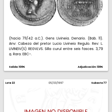
(hacia 711/42 a.C.). Gens Livineia. Denario. (Bab. 11).
Anv: Cabeza del pretor Lucio Livineio Regulo. Rev: L.
LIVINEIV(S) REGVLVS. Silla curul entre seis fasces. 3,79
g. Rara. EBC-.
Salida: 108€
Adjudicación: 138€
Lote 22
05/03/1997
Subasta 77