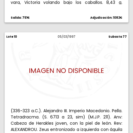
vara, Victoria volando bajo los caballos. 8,43 g.
MBC+/EBC-.
Salida: 751€
Adjudicación: 1082€
Lote 10
05/03/1997
Subasta 77
(336-323 a.C.). Alejandro III. Imperio Macedonio. Pella.
Tetradracma. (S. 6713 a 23, sim) (M.J.P. 211). Anv:
Cabeza de Herakles joven, con la piel de león. Rev:
ALEXANDROU. Zeus entronizado a izquierda con águila