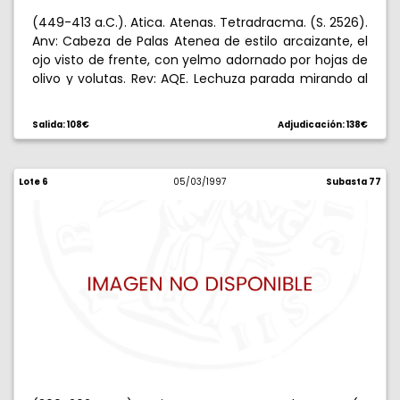
(449-413 a.C.). Atica. Atenas. Tetradracma. (S. 2526).
Anv: Cabeza de Palas Atenea de estilo arcaizante, el
ojo visto de frente, con yelmo adornado por hojas de
olivo y volutas. Rev: AQE. Lechuza parada mirando al
frente, encima ramita de olivo y creciente. 14,61 g.
MBC-.
Salida: 108€
Adjudicación: 138€
Lote 6
05/03/1997
Subasta 77