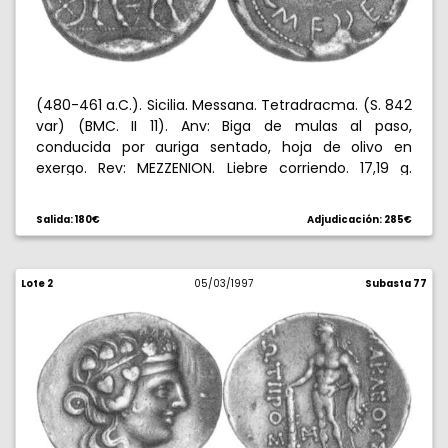
(480-461 a.C.). Sicilia. Messana. Tetradracma. (S. 842
var) (BMC. II 11). Anv: Biga de mulas al paso,
conducida por auriga sentado, hoja de olivo en
exergo. Rev: MEZZENION. Liebre corriendo. 17,19 g.
Anverso levemente descentrado. Muy rara. MBC.
Salida: 180€
Adjudicación: 285€
Lote 2
05/03/1997
Subasta 77