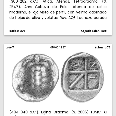
(300-262 a.C.). Atica. Atenas. Tetradracma. (S.
2547). Anv: Cabeza de Palas Atenea de estilo
moderno, el ojo visto de perfil, con yelmo adornado
de hojas de olivo y volutas. Rev: AQE. Lechuza parada
mirando al frente, encima ramita de olivo y
creciente. 16,89 g. Cospel oblongo. MBC/MBC+.
Salida: 132€
Adjudicación: 132€
Lote 7
05/03/1997
Subasta 77
(404-340 a.C.). Egina. Dracma. (S. 2606) (BMC. XI