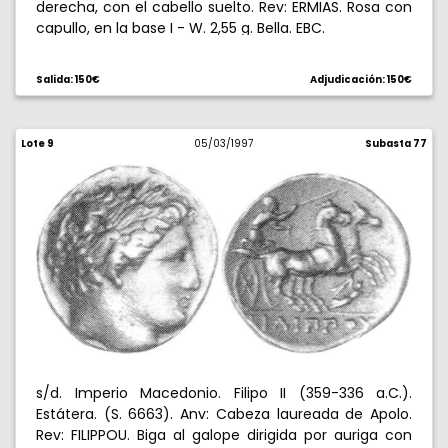
derecha, con el cabello suelto. Rev: ERMIAS. Rosa con
capullo, en la base I - W. 2,55 g. Bella. EBC.
Salida: 150€
Adjudicación: 150€
Lote 9
05/03/1997
Subasta 77
s/d. Imperio Macedonio. Filipo II (359-336 a.C.).
Estátera. (S. 6663). Anv: Cabeza laureada de Apolo.
Rev: FILIPPOU. Biga al galope dirigida por auriga con