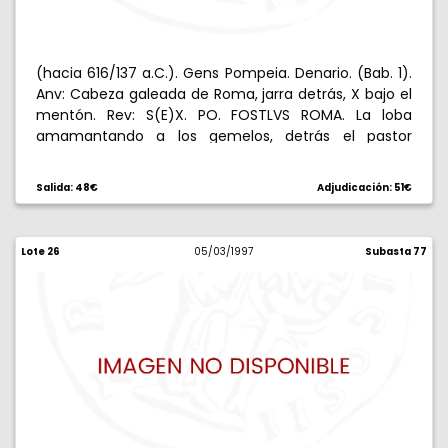
(hacia 616/137 a.C.). Gens Pompeia. Denario. (Bab. 1).
Anv: Cabeza galeada de Roma, jarra detrás, X bajo el
mentón. Rev: S(E)X. PO. FOSTLVS ROMA. La loba
amamantando a los gemelos, detrás el pastor
Fuastulo bajo la higuera ruminal. 3,90 g. Muy escasa.
MBC-.
Salida: 48€
Adjudicación: 51€
Lote 26
05/03/1997
Subasta 77