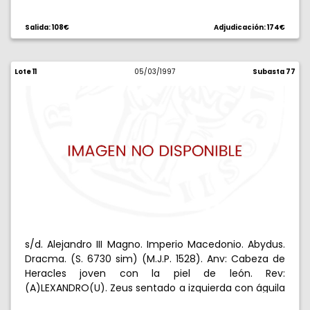
y cetro, M delante. 16,72 g. Arañazo en reverso. MBC+.
Salida: 108€
Adjudicación: 174€
Lote 11
05/03/1997
Subasta 77
s/d. Alejandro III Magno. Imperio Macedonio. Abydus.
Dracma. (S. 6730 sim) (M.J.P. 1528). Anv: Cabeza de
Heracles joven con la piel de león. Rev:
(A)LEXANDRO(U). Zeus sentado a izquierda con águila
y cetro, delante, I bajo el trono. 4,19 g. MBC+.