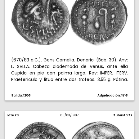
(670/83 a.C.). Gens Cornelia. Denario. (Bab. 30). Anv:
L. SVLLA. Cabeza diademada de Venus, ante ella
Cupido en pie con palma larga. Rev: IMPER. ITERV.
Praeferículo y lituo entre dos trofeos. 3,55 g. Pátina.
Rara. EBC.
Salida: 120€
Adjudicación: 151€
Lote 20
05/03/1997
Subasta 77