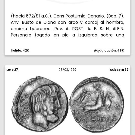
(hacia 672/81 a.C.). Gens Postumia. Denario. (Bab. 7).
Anv: Busto de Diana con arco y carcaj al hombro,
encima bucráneo. Rev: A. POST. A. F. S. N. ALBIN.
Personaje togado en pie a izquierda sobre una
montaña, asperjando un toro, ara entre ambos. 3,51
g. Escasa. MBC.
Salida: 42€
Adjudicación: 45€
Lote 27
05/03/1997
Subasta 77