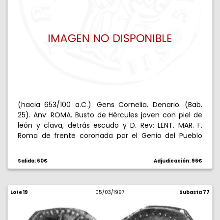
(hacia 653/100 a.C.). Gens Cornelia. Denario. (Bab.
25). Anv: ROMA. Busto de Hércules joven con piel de
león y clava, detrás escudo y D. Rev: LENT. MAR. F.
Roma de frente coronada por el Genio del Pueblo
Romano, en medio D, todo en láurea. 3,86 g. Rara.
MBC+/MBC.
Salida: 60€
Adjudicación: 96€
Lote 19
05/03/1997
Subasta 77