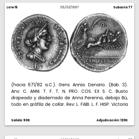
Lote 15
05/03/1997
Subasta 77
(hacia 671/82 a.C.). Gens Annia. Denario. (Bab. 3).
Anv: C. ANNI. T. F. T. N. PRO. COS. EX S. C. Busto
drapeado y diademado de Anna Perenna, debajo Bù,
todo en gráfila de collar. Rev: L. FABI. L. F. HISP. Victoria
con gran palma en cuadriga al galope, encima Q.
3,92 g. Escasa. EBC.
Salida: 90€
Adjudicación: 120€