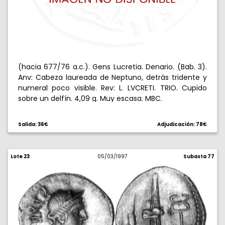
(hacia 677/76 a.c.). Gens Lucretia. Denario. (Bab. 3).
Anv: Cabeza laureada de Neptuno, detrás tridente y
numeral poco visible. Rev: L. LVCRETI. TRIO. Cupido
sobre un delfín. 4,09 g. Muy escasa. MBC.
Salida: 36€
Adjudicación: 78€
Lote 23
05/03/1997
Subasta 77