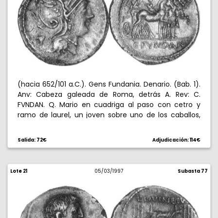
(hacia 652/101 a.C.). Gens Fundania. Denario. (Bab. 1).
Anv: Cabeza galeada de Roma, detrás A. Rev: C.
FVNDAN. Q. Mario en cuadriga al paso con cetro y
ramo de laurel, un joven sobre uno de los caballos,
con ramo de laurel al hombro. 3,97 g. Escasa.
EBC-/EBC+.
Salida: 72€
Adjudicación: 114€
Lote 21
05/03/1997
Subasta 77