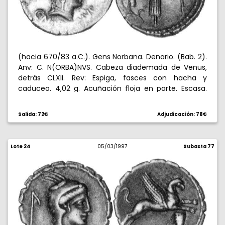
(hacia 670/83 a.C.). Gens Norbana. Denario. (Bab. 2).
Anv: C. N(ORBA)NVS. Cabeza diademada de Venus,
detrás CLXII. Rev: Espiga, fasces con hacha y
caduceo. 4,02 g. Acuñación floja en parte. Escasa.
(EBC+).
Salida: 72€
Adjudicación: 78€
Lote 24
05/03/1997
Subasta 77