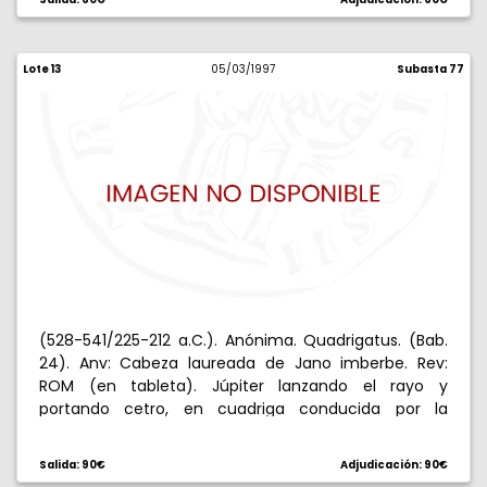
Lote 13
05/03/1997
Subasta 77
(528-541/225-212 a.C.). Anónima. Quadrigatus. (Bab.
24). Anv: Cabeza laureada de Jano imberbe. Rev:
ROM (en tableta). Júpiter lanzando el rayo y
portando cetro, en cuadriga conducida por la
Victoria. 6,41 g. Oxidación superficial. Rara. MBC-.
Salida: 90€
Adjudicación: 90€