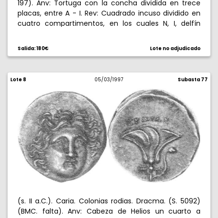
197). Anv: Tortuga con la concha dividida en trece
placas, entre A - I. Rev: Cuadrado incuso dividido en
cuatro compartimentos, en los cuales N, I, delfín
hacia arriba y barra diagonal. 5,24 g. Muy escasa.
MBC.
Salida: 180€
Lote no adjudicado
Lote 8
05/03/1997
Subasta 77
(s. II a.C.). Caria. Colonias rodias. Dracma. (S. 5092)
(BMC. falta). Anv: Cabeza de Helios un cuarto a