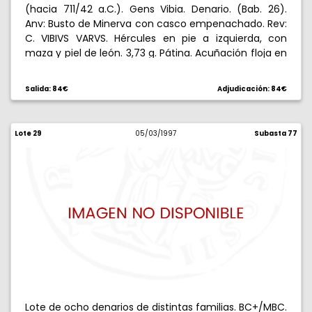
(hacia 711/42 a.C.). Gens Vibia. Denario. (Bab. 26).
Anv: Busto de Minerva con casco empenachado. Rev:
C. VIBIVS VARVS. Hércules en pie a izquierda, con
maza y piel de león. 3,73 g. Pátina. Acuñación floja en
parte. Rara. (EBC-).
Salida: 84€
Adjudicación: 84€
Lote 29
05/03/1997
Subasta 77
Lote de ocho denarios de distintas familias. BC+/MBC.