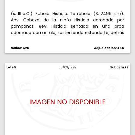
(s. III a.C.). Euboia. Histiaia. Tetróbolo. (S. 2496 sim).
Anv: Cabeza de la ninfa Histiaia coronada por
pámpanos. Rev: Histiaia sentada en una proa
adornada con un ala, sosteniendo estandarte, detrás
H/ , debajo HT. 1,84 g. Estilo bárbaro, probable copia
macedonia. MBC+.
Salida: 42€
Adjudicación: 45€
Lote 5
05/03/1997
Subasta 77