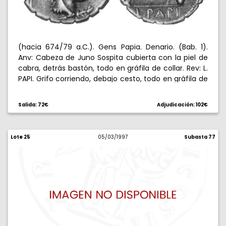
(hacia 674/79 a.C.). Gens Papia. Denario. (Bab. 1).
Anv: Cabeza de Juno Sospita cubierta con la piel de
cabra, detrás bastón, todo en gráfila de collar. Rev: L.
PAPI. Grifo corriendo, debajo cesto, todo en gráfila de
collar. 3,84 g. Símbolos 1/1 de Banti. Escasa. MBC+.
Salida: 72€
Adjudicación: 102€
Lote 25
05/03/1997
Subasta 77