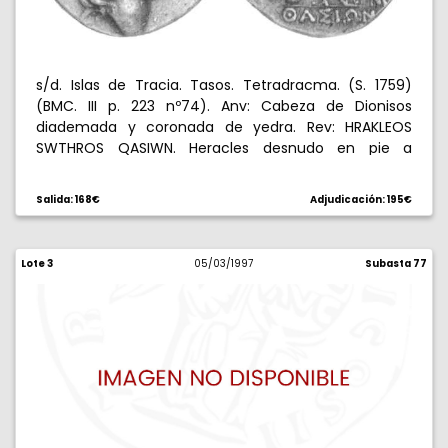
s/d. Islas de Tracia. Tasos. Tetradracma. (S. 1759)
(BMC. III p. 223 nº74). Anv: Cabeza de Dionisos
diademada y coronada de yedra. Rev: HRAKLEOS
SWTHROS QASIWN. Heracles desnudo en pie a
izquierda con clava y piel de león, en campo
izquierdo. 16,73 g. EBC-/EBC.
Salida: 168€
Adjudicación: 195€
Lote 3
05/03/1997
Subasta 77