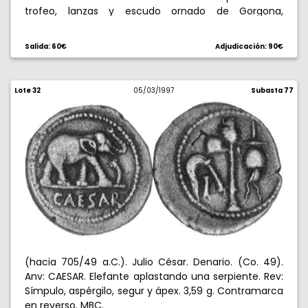
trofeo, lanzas y escudo ornado de Gorgona,
serpiente a su lado. 14,44 g. Anverso levemente
descentrado. Rara. MBC.
Salida: 60€
Adjudicación: 90€
Lote 32
05/03/1997
Subasta 77
(hacia 705/49 a.C.). Julio César. Denario. (Co. 49).
Anv: CAESAR. Elefante aplastando una serpiente. Rev:
Símpulo, aspérgilo, segur y ápex. 3,59 g. Contramarca
en reverso. MBC.