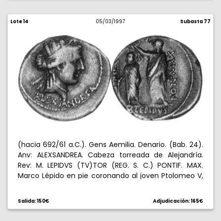
Lote 14
05/03/1997
Subasta 77
(hacia 692/61 a.C.). Gens Aemilia. Denario. (Bab. 24).
Anv: ALEXSANDREA. Cabeza torreada de Alejandría.
Rev: M. LEPIDVS (TV)TOR (REG. S. C.) PONTIF. MAX.
Marco Lépido en pie coronando al joven Ptolomeo V,
que sostiene cetro. 3,83 g. Reverso algo descentrado.
Muy rara. MBC.
Salida: 150€
Adjudicación: 165€