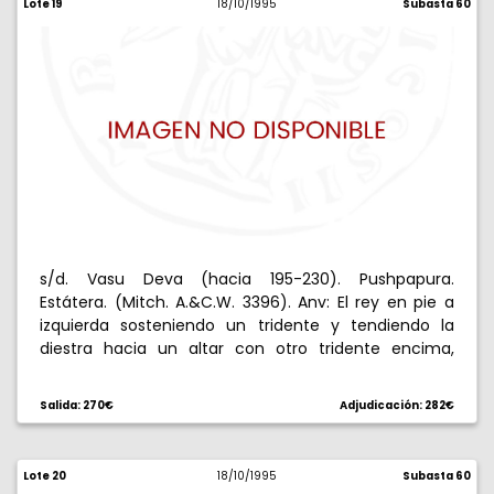
Lote 19
18/10/1995
Subasta 60
s/d. Vasu Deva (hacia 195-230). Pushpapura.
Estátera. (Mitch. A.&C.W. 3396). Anv: El rey en pie a
izquierda sosteniendo un tridente y tendiendo la
diestra hacia un altar con otro tridente encima,
detrás, leyenda karosti alrededor. Rev: Siva en pie, de
frente, sosteniendo corona y tridente, tras él, toro a
Salida: 270€
Adjudicación: 282€
izquierda, a derecha. 7,96 g. EBC.
Lote 20
18/10/1995
Subasta 60