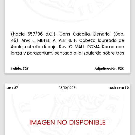
(hacia 657/96 a.C.). Gens Caecilia. Denario. (Bab.
45). Anv: L. METEL. A. ALB. S. F. Cabeza laureada de
Apolo, estrella debajo. Rev: C. MALL. ROMA. Roma con
lanza y parazonium, sentada a la izquierda sobre tres
escudos, coronada por la Victoria en pie. 3,91 g. MBC+.
Salida: 72€
Adjudicación: 82€
Lote 27
18/10/1995
Subasta 60