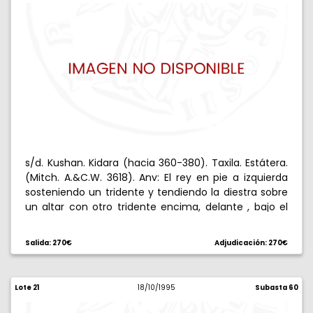
s/d. Kushan. Kidara (hacia 360-380). Taxila. Estátera.
(Mitch. A.&C.W. 3618). Anv: El rey en pie a izquierda
sosteniendo un tridente y tendiendo la diestra sobre
un altar con otro tridente encima, delante , bajo el
brazo , detrás . Rev: La diosa Ardoksho entronizada de
frente. 7,81 g. EBC.
Salida: 270€
Adjudicación: 270€
Lote 21
18/10/1995
Subasta 60