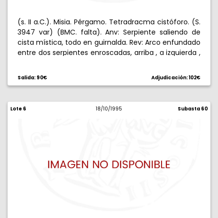
(s. II a.C.). Misia. Pérgamo. Tetradracma cistóforo. (S.
3947 var) (BMC. falta). Anv: Serpiente saliendo de
cista mística, todo en guirnalda. Rev: Arco enfundado
entre dos serpientes enroscadas, arriba , a izquierda ,
a derecha bastón de Esculapio con serpiente
enroscada. 12,56 g. EBC-.
Salida: 90€
Adjudicación: 102€
Lote 6
18/10/1995
Subasta 60