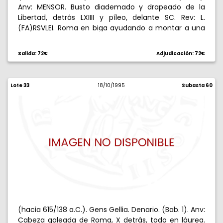
Anv: MENSOR. Busto diademado y drapeado de la
Libertad, detrás LXIIII y píleo, delante SC. Rev: L.
(FA)RSVLEI. Roma en biga ayudando a montar a una
figura togada, escorpión bajo los cascos. 3,94 g.
Reverso ligeramente descentrado. Rara. MBC/EBC-.
Salida: 72€
Adjudicación: 72€
Lote 33
18/10/1995
Subasta 60
(hacia 615/138 a.C.). Gens Gellia. Denario. (Bab. 1). Anv:
Cabeza galeada de Roma, X detrás, todo en láurea.