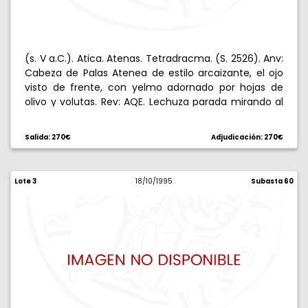
(s. V a.C.). Atica. Atenas. Tetradracma. (S. 2526). Anv:
Cabeza de Palas Atenea de estilo arcaizante, el ojo
visto de frente, con yelmo adornado por hojas de
olivo y volutas. Rev: AQE. Lechuza parada mirando al
frente, encima ramita de olivo y creciente. 16,69 g.
Bella. Insignificantes puntitos de oxidación. EBC-.
Salida: 270€
Adjudicación: 270€
Lote 3
18/10/1995
Subasta 60