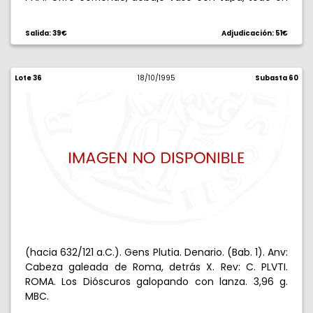
gráfila de collar. 3,83 g. Símbolos nº 68 de Bauti.
Anverso descentrado. Escasa. (MBC+).
Salida: 39€
Adjudicación: 51€
Lote 36
18/10/1995
Subasta 60
(hacia 632/121 a.C.). Gens Plutia. Denario. (Bab. 1). Anv:
Cabeza galeada de Roma, detrás X. Rev: C. PLVTI.
ROMA. Los Dióscuros galopando con lanza. 3,96 g.
MBC.