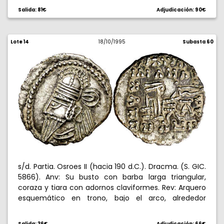
detrás , en exergo IG (año 13). 4,03 g. EBC.
Salida: 81€
Adjudicación: 90€
Lote 14
18/10/1995
Subasta 60
s/d. Partia. Osroes II (hacia 190 d.C.). Dracma. (S. GIC.
5866). Anv: Su busto con barba larga triangular,
coraza y tiara con adornos claviformes. Rev: Arquero
esquemático en trono, bajo el arco, alrededor
leyenda griega ininteligible en cuadro, arriba leyenda
parta. 3,88 g. EBC-.
Salida: 36€
Adjudicación: 66€