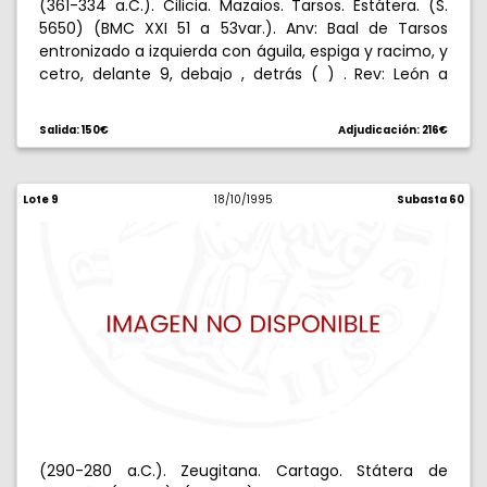
(361-334 a.C.). Cilicia. Mazaios. Tarsos. Estátera. (S.
5650) (BMC XXI 51 a 53var.). Anv: Baal de Tarsos
entronizado a izquierda con águila, espiga y racimo, y
cetro, delante 9, debajo , detrás ( ) . Rev: León a
izquierda atacando un toro caído, encima ( ) . 10,27
g. MBC+.
Salida: 150€
Adjudicación: 216€
Lote 9
18/10/1995
Subasta 60
(290-280 a.C.). Zeugitana. Cartago. Státera de