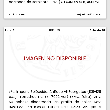
adornado de serpiente. Rev: (ALEXANDROU B)ASILEWS.
Victoria en pie a izquierda con láurea y mástil de
nave, MI delante, en láurea detrás. 8,52 g. MBC+.
Salida: 481€
Adjudicación: 631€
Lote 12
18/10/1995
Subasta 60
s/d. Imperio Seléucida. Antíoco VII Euergetes (138-129
a.C.). Tetradracma. (S. 7092 var) (BMC. falta). Anv:
Su cabeza diademada, en gráfila de collar. Rev:
BASILEWS ANTIOXOU EUERGETOU. Palas en pie a