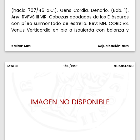
(hacia 707/46 a.C.). Gens Cordia. Denario. (Bab. 1).
Anv: RVFVS III VIR. Cabezas acodadas de los Dióscuros
con píleo surmontado de estrella. Rev: MN. CORDIVS.
Venus Verticordia en pie a izquierda con balanza y
cetro, Cupido sobre su hombro. 3,91 g. Escasa. MBC+.
Salida: 48€
Adjudicación: 90€
Lote 31
18/10/1995
Subasta 60