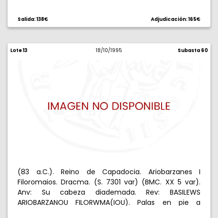
izquierda con Victoria, lanza y escudo, delante /A,
detrás S, todo en láurea. 16,56 g. MBC+/EBC-.
Salida: 138€
Adjudicación: 165€
Lote 13
18/10/1995
Subasta 60
(83 a.C.). Reino de Capadocia. Ariobarzanes I
Filoromaios. Dracma. (S. 7301 var) (BMC. XX 5 var).
Anv: Su cabeza diademada. Rev: BASILEWS
ARIOBARZANOU FILORWMA(IOU). Palas en pie a
izquierda con Victoria, lanza y escudo, delante ,