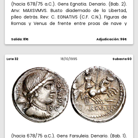
(hacia 678/75 a.C.). Gens Egnatia. Denario. (Bab. 2).
Anv: MAXSVMVS. Busto diademado de la Libertad,
píleo detrás. Rev: C. EGNATIVS (C.F. C.N.). Figuras de
Romas y Venus de frente entre proas de nave y
remos, M a la izquierda. 3,72 g. Reverso descentrado.
Rara. MBC-.
Salida: 81€
Adjudicación: 96€
Lote 32
18/10/1995
Subasta 60
(hacia 678/75 a.C.). Gens Farsuleia. Denario. (Bab. 1).