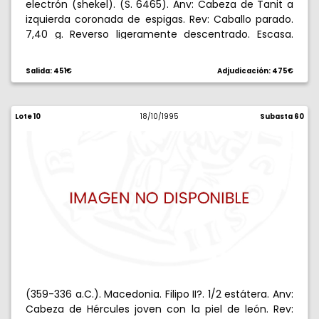
electrón (shekel). (S. 6465). Anv: Cabeza de Tanit a
izquierda coronada de espigas. Rev: Caballo parado.
7,40 g. Reverso ligeramente descentrado. Escasa.
MBC/MBC+.
Salida: 451€
Adjudicación: 475€
Lote 10
18/10/1995
Subasta 60
(359-336 a.C.). Macedonia. Filipo II?. 1/2 estátera. Anv:
Cabeza de Hércules joven con la piel de león. Rev: