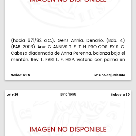
(hacia 671/82 a.C.). Gens Annia. Denario. (Bab. 4)
(FAB. 2003). Anv: C. ANNIVS T. F. T. N. PRO COS. EX S. C.
Cabeza diademada de Anna Perenna, balanza bajo el
mentón. Rev: L. FABI. L. F. HISP. Victoria con palma en
cuadriga al paso, Q arriba, S bajo los caballos. 3,91 g.
Acuñada en Hispania. Rara. MBC.
Salida: 126€
Lote no adjudicado
Lote 26
18/10/1995
Subasta 60