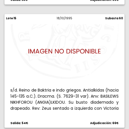
Lote 15
18/10/1995
Subasta 60
s/d. Reino de Baktria e indo griegos. Antialkidas (hacia
145-135 a.C.). Dracma. (S. 7629-31 var). Anv: BASILEWS
NIKHFOROU (ANGIA)LKIDOU. Su busto diademado y
drapeado. Rev: Zeus sentado a izquierda con Victoria
y cetro, prótome de elefante ante él, bajo el trono,
leyenda karosti alrededor. 2,45 g. MBC+/EBC.
Salida: 54€
Adjudicación: 66€