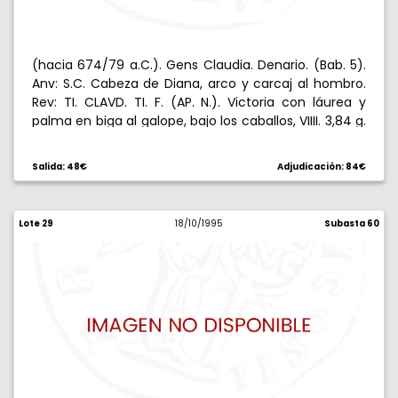
(hacia 674/79 a.C.). Gens Claudia. Denario. (Bab. 5).
Anv: S.C. Cabeza de Diana, arco y carcaj al hombro.
Rev: TI. CLAVD. TI. F. (AP. N.). Victoria con láurea y
palma en biga al galope, bajo los caballos, VIIII. 3,84 g.
Reverso ligeramente descentrado. EBC-.
Salida: 48€
Adjudicación: 84€
Lote 29
18/10/1995
Subasta 60