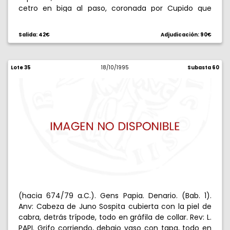
cetro en biga al paso, coronada por Cupido que
vuela hacia ella, V bajo las patas del caballo. 3,93 g.
MBC+.
Salida: 42€
Adjudicación: 90€
Lote 35
18/10/1995
Subasta 60
(hacia 674/79 a.C.). Gens Papia. Denario. (Bab. 1).
Anv: Cabeza de Juno Sospita cubierta con la piel de
cabra, detrás trípode, todo en gráfila de collar. Rev: L.
PAPI. Grifo corriendo, debajo vaso con tapa, todo en