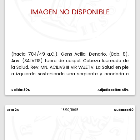
(hacia 704/49 a.C.). Gens Acilia. Denario. (Bab. 8).
Anv: (SALVTIS) fuera de cospel. Cabeza laureada de
la Salud. Rev: MN. ACILIVS III VIR VALETV. La Salud en pie
a izquierda sosteniendo una serpiente y acodada a
un cipo. 3,57 g. Ligeramente descentrada. EBC-/EBC.
Salida: 30€
Adjudicación: 45€
Lote 24
18/10/1995
Subasta 60