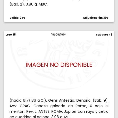
(Bab. 2). 3,86 g. MBC.
Salida: 24€
Adjudicación: 33€
Lote 35
19/09/1994
Subasta 48
(hacia 617/136 a.C.). Gens Antestia. Denario. (Bab. 9).
Anv: GRAC. Cabeza galeada de Roma, X bajo el
mentón. Rev: L. ANTES. ROMA. Júpiter con rayo y cetro
en cuadriga al galope. 3,96 g. MBC.