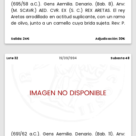
(695/58 a.C.). Gens Aemilia. Denario. (Bab. 8). Anv:
(M. SCAVR.) AED. CVR. EX (S. C.) REX ARETAS. El rey
Aretas arrodillado en actitud suplicante, con un ramo
de olivo, junto a un camello cuya brida sujeta. Rev: P.
HYPSAE. AED. CVR. C. HYPSAE. C(OS. PREIVE. CAP)TV.
Júpiter en cuadriga al paso a izquierda, blandiendo
Salida: 24€
Adjudicación: 30€
un rayo, bajo los cascos de los caballos, un escorpión.
4 g. MBC.
Lote 32
19/09/1994
Subasta 48
(691/62 a.C.). Gens Aemilia. Denario. (Bab. 11). Anv: