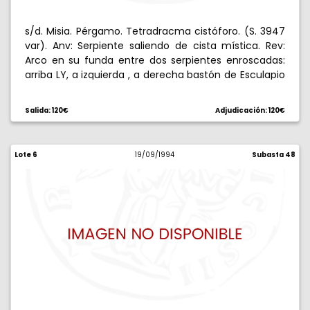
s/d. Misia. Pérgamo. Tetradracma cistóforo. (S. 3947
var). Anv: Serpiente saliendo de cista mística. Rev:
Arco en su funda entre dos serpientes enroscadas:
arriba LY, a izquierda , a derecha bastón de Esculapio
con serpiente enroscada. 12,49 g. MBC+/EBC.
Salida: 120€
Adjudicación: 120€
Lote 6
19/09/1994
Subasta 48