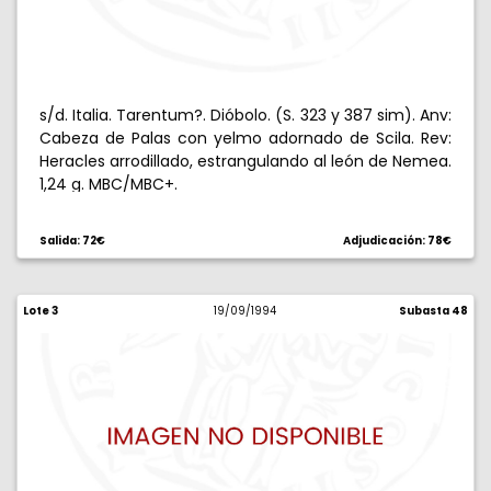
s/d. Italia. Tarentum?. Dióbolo. (S. 323 y 387 sim). Anv:
Cabeza de Palas con yelmo adornado de Scila. Rev:
Heracles arrodillado, estrangulando al león de Nemea.
1,24 g. MBC/MBC+.
Salida: 72€
Adjudicación: 78€
Lote 3
19/09/1994
Subasta 48