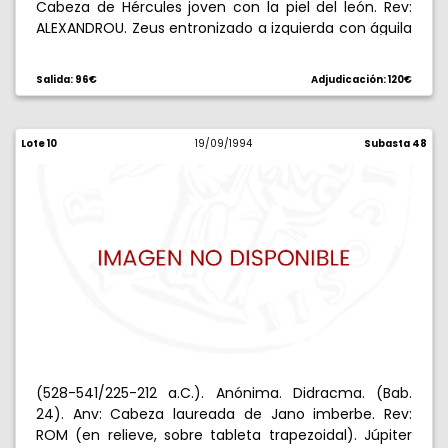
Cabeza de Hércules joven con la piel del león. Rev:
ALEXANDROU. Zeus entronizado a izquierda con águila
y cetro, los pies en un escabel, delante mosca,
detrás hierro de lanza. 4,21 g. MBC+.
Salida: 96€
Adjudicación: 120€
Lote 10
19/09/1994
Subasta 48
(528-541/225-212 a.C.). Anónima. Didracma. (Bab.
24). Anv: Cabeza laureada de Jano imberbe. Rev:
ROM (en relieve, sobre tableta trapezoidal). Júpiter