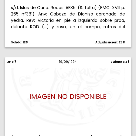
s/d. Islas de Caria. Rodas. AE36. (S. falta) (BMC. XVIII p.
265 nº381). Anv: Cabeza de Dioniso coronado de
yedra. Rev: Victoria en pie a izquierda sobre proa,
delante ROD (...) y rosa, en el campo, ratros del
nombre del magistrado (ERIXAREINOY). 23,35 g.
BC+/BC.
Salida: 12€
Adjudicación: 25€
Lote 7
19/09/1994
Subasta 48