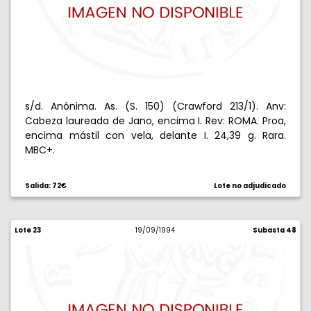
s/d. Anónima. As. (S. 150) (Crawford 213/1). Anv:
Cabeza laureada de Jano, encima I. Rev: ROMA. Proa,
encima mástil con vela, delante I. 24,39 g. Rara.
MBC+.
Salida: 72€
Lote no adjudicado
Lote 23
19/09/1994
Subasta 48