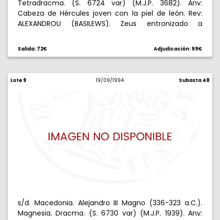
Tetradracma. (S. 6724 var) (M.J.P. 3682). Anv:
Cabeza de Hércules joven con la piel de león. Rev:
ALEXANDROU (BASILEWS). Zeus entronizado a
izquierda con águila y cetro, delante caduceo / M,
bajo el trono . 16,61 g. Reverso algo descentrado.
Salida: 72€
Adjudicación: 99€
MBC+.
Lote 9
19/09/1994
Subasta 48
s/d. Macedonia. Alejandro III Magno (336-323 a.C.).
Magnesia. Dracma. (S. 6730 var) (M.J.P. 1939). Anv: