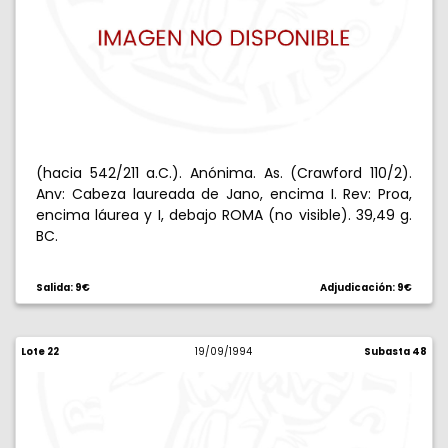
(hacia 542/211 a.C.). Anónima. As. (Crawford 110/2).
Anv: Cabeza laureada de Jano, encima I. Rev: Proa,
encima láurea y I, debajo ROMA (no visible). 39,49 g.
BC.
Salida: 9€
Adjudicación: 9€
Lote 22
19/09/1994
Subasta 48