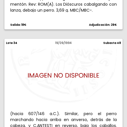
mentón. Rev: ROM(A). Los Dióscuros cabalgando con
lanza, debajo un perro. 3,69 g. MBC/MBC-.
Salida: 18€
Adjudicación: 26€
Lote 34
19/09/1994
Subasta 48
(hacia 607/146 a.C.). Similar, pero el perro
marchando hacia arriba en anverso, detrás de la
cabeza, y C.ANTESTI en reverso, bajo los caballos.